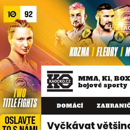
MMA, K1, BO
bojové sporty
DOMÁCÍ
ZAHRANIČ
Vyčkávat většino