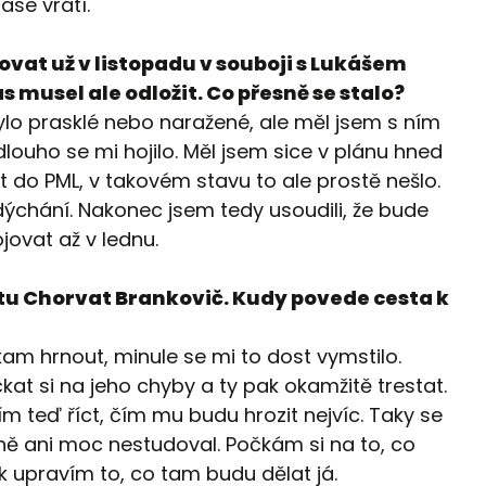
ase vrátí.
vat už v listopadu v souboji s Lukášem
musel ale odložit. Co přesně se stalo?
bylo prasklé nebo naražené, ale měl jsem s ním
louho se mi hojilo. Měl jsem sice v plánu hned
t do PML, v takovém stavu to ale prostě nešlo.
 dýchání. Nakonec jsem tedy usoudili, že bude
ojovat až v lednu.
u Chorvat Brankovič. Kudy povede cesta k
am hrnout, minule se mi to dost vymstilo.
kat si na jeho chyby a ty pak okamžitě trestat.
 teď říct, čím mu budu hrozit nejvíc. Taky se
ně ani moc nestudoval. Počkám si na to, co
k upravím to, co tam budu dělat já.