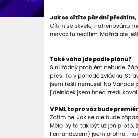
Jak se cítíte pár dní předtím
Cítím se skvěle, natrénováno má
nervozitu necítím. Možná ale ješt
Také váha jde podle plánu?
S ní žádný problém nebude. Zápa
přes. To v pohodě zvládnu. St
jsem řešit nemusel. Na Vánoce js
jídelníček jsem hned zredukoval
V PML to pro vás bude premié
Zatím ne. Jak se ale bude zápas 
Mělo by to tak být už jen proto,
Fernándezem) jsem prohrál, nav