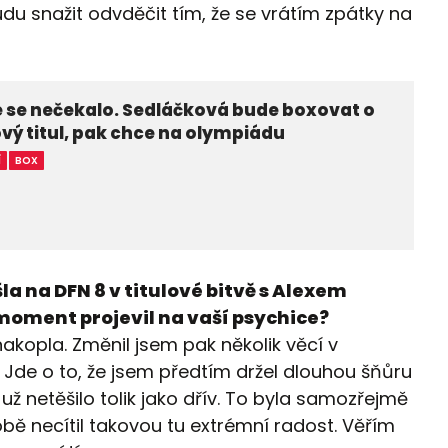
u snažit odvděčit tím, že se vrátím zpátky na
 se nečekalo. Sedláčková bude boxovat o
vý titul, pak chce na olympiádu
Í
BOX
šla na DFN 8 v titulové bitvě s Alexem
moment projevil na vaší psychice?
nakopla. Změnil jsem pak několik věcí v
. Jde o to, že jsem předtím držel dlouhou šňůru
 už netěšilo tolik jako dřív. To byla samozřejmě
bě necítil takovou tu extrémní radost. Věřím