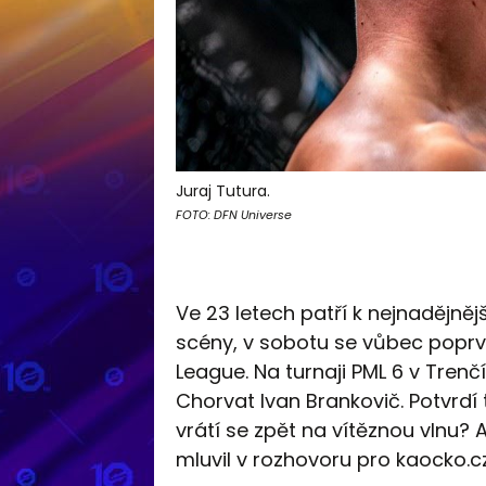
Juraj Tutura.
FOTO: DFN Universe
Ve 23 letech patří k nejnadějn
scény, v sobotu se vůbec poprv
League. Na turnaji PML 6 v Tre
Chorvat Ivan Brankovič. Potvrdí 
vrátí se zpět na vítěznou vlnu? 
mluvil v rozhovoru pro kaocko.cz