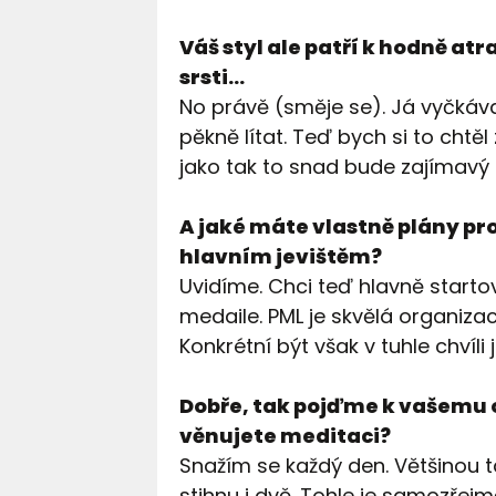
Váš styl ale patří k hodně at
srsti…
No právě (směje se). Já vyčkáva
pěkně lítat. Teď bych si to chtěl
jako tak to snad bude zajímavý
A jaké máte vlastně plány pro
hlavním jevištěm?
Uvidíme. Chci teď hlavně startov
medaile. PML je skvělá organizace
Konkrétní být však v tuhle chvíli
Dobře, tak pojďme k vašemu 
věnujete meditaci?
Snažím se každý den. Většinou t
stihnu i dvě. Tohle je samozřejm