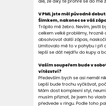
ale, že díky té prohře se do mě z
V PML jste měl původně debuto
Šimkem, nakonec se váš zápas 
Trápilo mě žebro. Nevím, jestli 
celkem velké problémy, hrozně d
absolvovat další zápas, naskoči
Limitovalo mě to v pohybu i při
lepší se dát nejdřív do kupy a b
Vaším soupeřem bude v sobot
vítězství?
Především bych se asi neměl nik
Lepší bude trochu vyčkávat, poč
Mám dost komplexní styl, neumím
musím přiznat, že jsem ho vlast
předvede v ringu. Podle toho pa