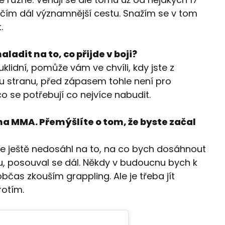
čím dál významnější cestu. Snažím se v tom
.
ladit na to, co přijde v boji?
klidní, pomůže vám ve chvíli, kdy jste z
 stranu, před zápasem tohle není pro
co se potřebují co nejvíce nabudit.
na MMA. Přemýšlíte o tom, že byste začal
le ještě nedosáhl na to, na co bych dosáhnout
ku, posouval se dál. Někdy v budoucnu bych k
bčas zkouším grappling. Ale je třeba jít
rotím.