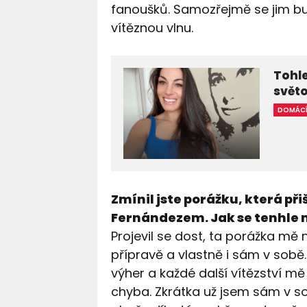
fanoušků. Samozřejmě se jim bud
vítěznou vlnu.
Tohle
světo
DOMÁC
Zmínil jste porážku, která při
Fernándezem. Jak se tenhle 
Projevil se dost, ta porážka mě 
přípravě a vlastně i sám v sobě
výher a každé další vítězství mě
chyba. Zkrátka už jsem sám v so