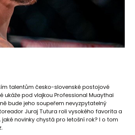
ějším talentům česko-slovenské postojové
é ukáže pod vlajkou Professional Muaythai
nčíně bude jeho soupeřem nevyzpytatelný
toreador Juraj Tutura roli vysokého favorita a
A jaké novinky chystá pro letošní rok? I o tom
.