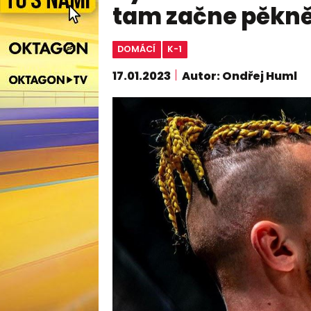
tam začne pěkně 
DOMÁCÍ
K-1
17.01.2023
Autor: Ondřej Huml