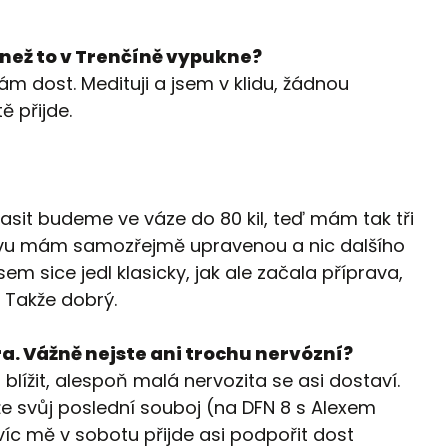
, než to v Trenčíně vypukne?
m dost. Medituji a jsem v klidu, žádnou
ě přijde.
sit budeme ve váze do 80 kil, teď mám tak tři
ravu mám samozřejmě upravenou a nic dalšího
em sice jedl klasicky, jak ale začala příprava,
. Takže dobrý.
ra. Vážně nejste ani trochu nervózní?
blížit, alespoň malá nervozita se asi dostaví.
 že svůj poslední souboj (na DFN 8 s Alexem
íc mě v sobotu přijde asi podpořit dost