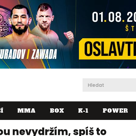
X
Í
MMA
BOX
K-1
POWER
u nevydržím, spíš to