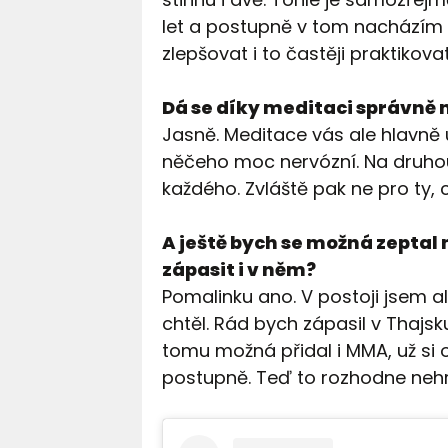
let a postupně v tom nacházím 
zlepšovat i to častěji praktikovat
Dá se díky meditaci správně na
Jasně. Meditace vás ale hlavně u
něčeho moc nervózní. Na druhou
každého. Zvláště pak ne pro ty, 
A ještě bych se možná zeptal 
zápasit i v něm?
Pomalinku ano. V postoji jsem a
chtěl. Rád bych zápasil v Thajs
tomu možná přidal i MMA, už si o
postupně. Teď to rozhodne neh