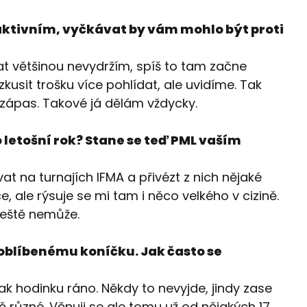
raktivním, vyčkávat by vám mohlo být proti
t většinou nevydržím, spíš to tam začne
 zkusit trošku více pohlídat, ale uvidíme. Tak
 zápas. Takové já dělám vždycky.
 letošní rok? Stane se teď PML vaším
at na turnajích IFMA a přivézt z nich nějaké
, ale rýsuje se mi tam i něco velkého v cizině.
 ještě nemůže.
oblíbenému koníčku. Jak často se
ak hodinku ráno. Někdy to nevyjde, jindy zase
ě různé. Věnuji se ale tomu už od nějakých 17