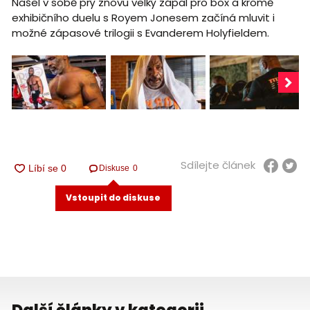
Našel v sobě prý znovu velký zápal pro box a kromě
exhibičního duelu s Royem Jonesem začíná mluvit i
možné zápasové trilogii s Evanderem Holyfieldem.
Sdílejte článek
Diskuse
0
Vstoupit do diskuse
Další články v kategorii