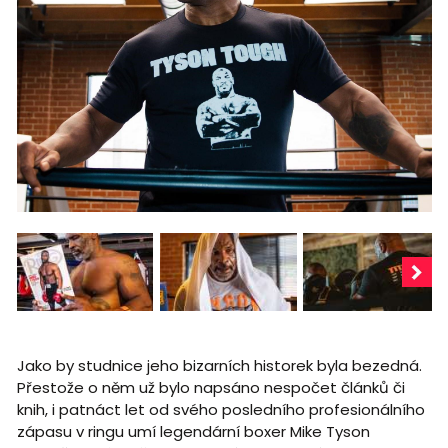
Jako by studnice jeho bizarních historek byla bezedná.
Přestože o něm už bylo napsáno nespočet článků či
knih, i patnáct let od svého posledního profesionálního
zápasu v ringu umí legendární boxer Mike Tyson