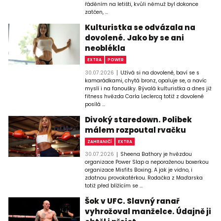
řáděním na letišti, kvůli němuž byl dokonce
zatčen, ...
Kulturistka se odvázala na
dovolené. Jako by se ani
neoblékla
EXTRA
POWER
30.07.2026
Užívá si na dovolené, baví se s
kamarádkami, chytá bronz, opaluje se, a navíc
myslí i na fanoušky. Bývalá kulturistka a dnes již
fitness hvězda Carla Leclercq totiž z dovolené
posílá ...
Divoký staredown. Polibek
málem rozpoutal rvačku
ZAHRANIČÍ
EXTRA
30.07.2026
Sheena Bathory je hvězdou
organizace Power Slap a neporaženou boxerkou
organizace Misfits Boxing. A jak je vidno, i
zdatnou provokatérkou. Rodačka z Maďarska
totiž před blížícím se ...
Šok v UFC. Slavný ranař
vyhrožoval manželce. Údajně ji