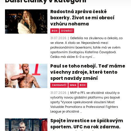
Radostná zpráva české
boxerky. Život se mi obrací
vzhůru nohama
BOX
DOMÁCÍ
31.07.2026
Odletěla na zkušenou a čekala, co
se stane. A stalo se. Neporažená mezi
profesionálními boxerkami, tohle má ve svém
sportovním životopisu Kateřina Čavajdová.
Češka má skóre 6-0 a nyní ...
Paul se toho nebojí. Teď máme
všechny zdroje, které tento
sport navždy změní
ZAHRANIČÍ
MMA
BOX
31.07.2026
MVP a PFL se oficiálně sloučily a
vytvořily novou globální platformu pro bojové
sporty "Vysoce spekulované sloučení Most
Valuable Promotions a Professional Fighters
League je oficiálně ...
Spojte investice se špičkovým
sportem. UFC na rok zdarma.