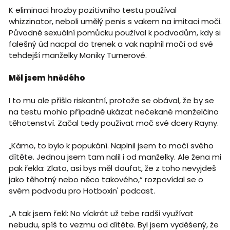
K eliminaci hrozby pozitivního testu používal
whizzinator, neboli umělý penis s vakem na imitaci moči.
Původně sexuální pomůcku používal k podvodům, kdy si
falešný úd nacpal do trenek a vak naplnil močí od své
tehdejší manželky Moniky Turnerové.
Měl jsem hnědého
I to mu ale přišlo riskantní, protože se obával, že by se
na testu mohlo případně ukázat nečekané manželčino
těhotenství. Začal tedy používat moč své dcery Rayny.
„Kámo, to bylo k popukání. Naplnil jsem to močí svého
dítěte. Jednou jsem tam nalil i od manželky. Ale žena mi
pak řekla: Zlato, asi bys měl doufat, že z toho nevyjdeš
jako těhotný nebo něco takového,“ rozpovídal se o
svém podvodu pro Hotboxin' podcast.
„A tak jsem řekl: No víckrát už tebe radši využívat
nebudu, spíš to vezmu od dítěte. Byl jsem vyděšený, že