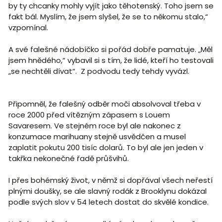
by ty chcanky mohly vyjít jako těhotenský. Toho jsem se
fakt bál. Myslím, že jsem slyšel, že se to někomu stalo,“
vzpomínal.
A své falešné nádobíčko si pořád dobře pamatuje. „Měl
jsem hnědého,“ vybavil si s tím, že lidé, kteří ho testovali
„se nechtěli dívat“. Z podvodu tedy tehdy vyvázl.
Připomněl, že falešný odběr moči absolvoval třeba v
roce 2000 před vítězným zápasem s Louem
Savaresem. Ve stejném roce byl ale nakonec z
konzumace marihuany stejně usvědčen a musel
zaplatit pokutu 200 tisíc dolarů. To byl ale jen jeden v
takřka nekonečné řadě průšvihů.
I přes bohémský život, v němž si dopřával všech neřestí
plnými doušky, se ale slavný rodák z Brooklynu dokázal
podle svých slov v 54 letech dostat do skvělé kondice.