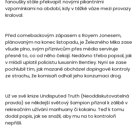
fanoušky stále překvapit novými pikantními
vzpomínkami na období, kdy v těžké váze mezi provazy
kraloval.
Před comebackovým zápasem s Royem Jonesem,
plánovaným na konec listopadu, je Železného Mika zase
všude plno, svým příznivcům přes média servíruje
přesně to, co od něho čekají. Nedávno třeba popsal, jak
v mládí uplatil policistu luxusním Bentley. Nyní se zase
pochlubil tím, jak mazaně obcházel dopingové kontroly
ze strachu, že komisaři odhalí jeho konzumaci drog.
Už ve své knize Undisputed Truth (Neoddiskutovatelná
pravda) se někdejší světový šampion přiznal k zálibě v
rekreačním užívání marihuany či kokainu. Teď k tomu
dodal popis, jak se snažil, aby mu na to kontroloři
nepřišli.