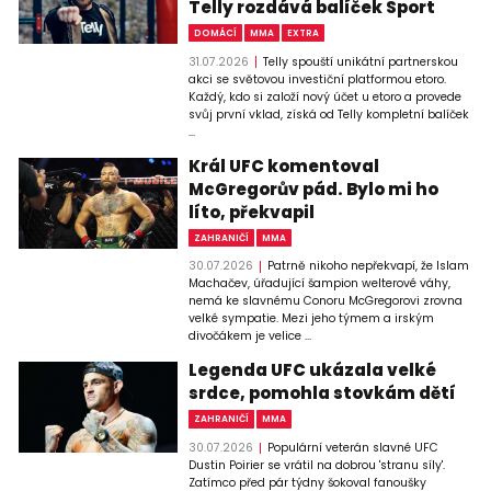
Telly rozdává balíček Sport
DOMÁCÍ
MMA
EXTRA
31.07.2026
Telly spouští unikátní partnerskou
akci se světovou investiční platformou etoro.
Každý, kdo si založí nový účet u etoro a provede
svůj první vklad, získá od Telly kompletní balíček
...
Král UFC komentoval
McGregorův pád. Bylo mi ho
líto, překvapil
ZAHRANIČÍ
MMA
30.07.2026
Patrně nikoho nepřekvapí, že Islam
Machačev, úřadující šampion welterové váhy,
nemá ke slavnému Conoru McGregorovi zrovna
velké sympatie. Mezi jeho týmem a irským
divočákem je velice ...
Legenda UFC ukázala velké
srdce, pomohla stovkám dětí
ZAHRANIČÍ
MMA
30.07.2026
Populární veterán slavné UFC
Dustin Poirier se vrátil na dobrou 'stranu síly'.
Zatímco před pár týdny šokoval fanoušky