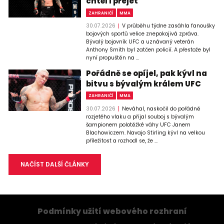
chtěl i přejet
ZAHRANIČÍ
MMA
30.07.2026
V průběhu týdne zasáhla fanoušky
bojových sportů velice znepokojivá zpráva.
Bývalý bojovník UFC a uznávaný veterán
Anthony Smith byl zatčen policií. A přestože byl
nyní propuštěn na ...
Pořádně se opíjel, pak kývl na
bitvu s bývalým králem UFC
ZAHRANIČÍ
MMA
30.07.2026
Neváhal, naskočil do pořádně
rozjetého vlaku a přijal souboj s bývalým
šampionem polotěžké váhy UFC Janem
Blachowiczem. Navajo Stirling kývl na velkou
příležitost a rozhodl se, že ...
NAČÍST DALŠÍ ČLÁNKY
Podmínky užití webového rozhraní