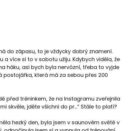
ná do zápasu, to je vždycky dobrý znamení.
 více si to v sobotu užiju. Kdybych viděla, že
na háku, asi bych byla nervózní, třeba to vyjde
á postojářka, která má za sebou přes 200
dě před tréninkem, že na Instagramu zveřejnila
mi skvěle, jděte všichni do pr…“ Stále to platí?
 měla hezký den, byla jsem v saunovém světě v
 odpočinula jsem si a vypnula od trénování.