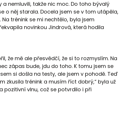
y a nemluvili, takže nic moc. Do toho bývalý
 se o něj starala. Docela jsem se v tom utápěla,
 Na trénink se mi nechtělo, byla jsem
ekvapila novinkou Jindrová, která hodila
řil, že mě ale přesvědčí, že si to rozmyslím. Na
nec zápas bude, jdu do toho. K tomu jsem se
jsem si došla na testy, ale jsem v pohodě. Teď
 zkusila trénink a musím říct dobrý,“ byla už
ozitivní vlnu, což se potvrdilo i při