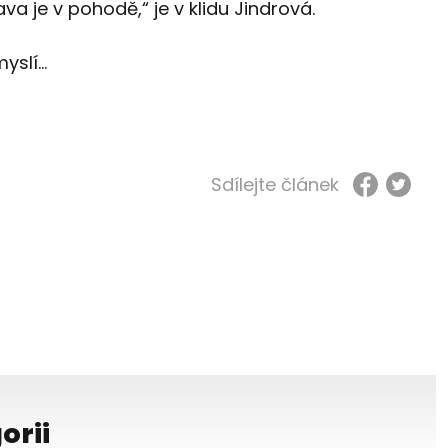
a je v pohodě,“ je v klidu Jindrová.
slí...
Sdílejte článek
orii