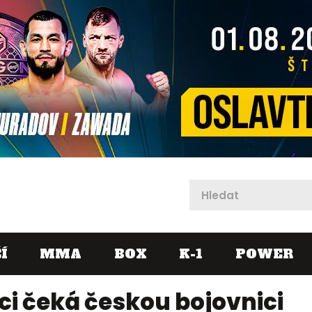
X
Í
MMA
BOX
K-1
POWER
eci čeká českou bojovnici