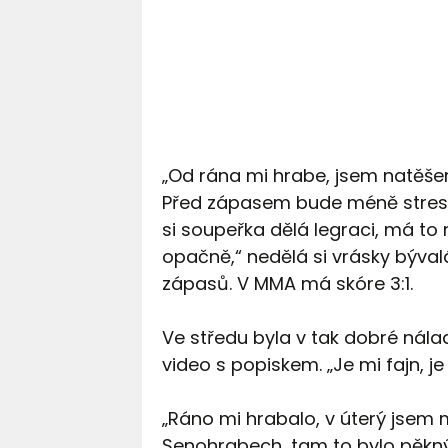
„Od rána mi hrabe, jsem natěše
Před zápasem bude méně stresu a
si soupeřka dělá legraci, má to 
opačně,“ nedělá si vrásky býval
zápasů. V MMA má skóre 3:1.
Ve středu byla v tak dobré nála
video s popiskem. „Je mi fajn, je 
„Ráno mi hrabalo, v úterý jsem
Senohrabech, tam to bylo pěkný,