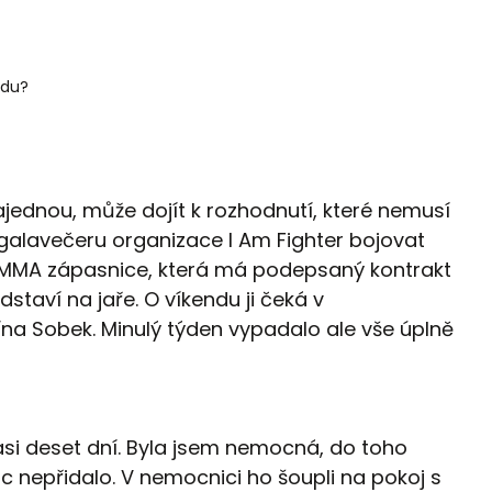
adu?
jednou, může dojít k rozhodnutí, které nemusí
 galavečeru organizace I Am Fighter bojovat
á MMA zápasnice, která má podepsaný kontrakt
dstaví na jaře. O víkendu ji čeká v
na Sobek. Minulý týden vypadalo ale vše úplně
 asi deset dní. Byla jsem nemocná, do toho
c nepřidalo. V nemocnici ho šoupli na pokoj s