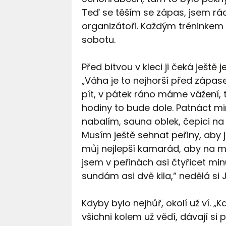
Teď se těším se zápas, jsem ráda
organizátoři. Každým tréninkem s
sobotu.
Před bitvou v kleci ji čeká ještě 
„Váha je to nejhorší před zápase
pít, v pátek ráno máme vážení, 
hodiny to bude dole. Patnáct m
nabalím, sauna oblek, čepici na 
Musím ještě sehnat peřiny, aby j
můj nejlepší kamarád, aby na m
jsem v peřinách asi čtyřicet min
sundám asi dvě kila,“ nedělá si 
Kdyby bylo nejhůř, okolí už ví. 
všichni kolem už vědí, dávají si