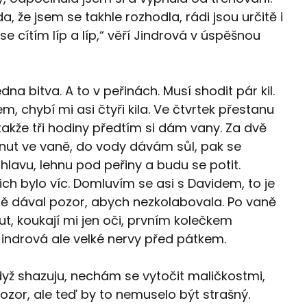
, že jsem se takhle rozhodla, rádi jsou určitě i
e cítím líp a líp,“ věří Jindrová v úspěšnou
jedna bitva. A to v peřinách. Musí shodit pár kil.
m, chybí mi asi čtyři kila. Ve čtvrtek přestanu
takže tři hodiny předtím si dám vany. Za dvě
inut ve vaně, do vody dávám sůl, pak se
hlavu, lehnu pod peřiny a budu se potit.
ich bylo víc. Domluvím se asi s Davidem, to je
ě dával pozor, abych nezkolabovala. Po vaně
ut, koukají mi jen oči, prvním kolečkem
Jindrová ale velké nervy před pátkem.
„Když shazuju, nechám se vytočit maličkostmi,
 pozor, ale teď by to nemuselo být strašný.