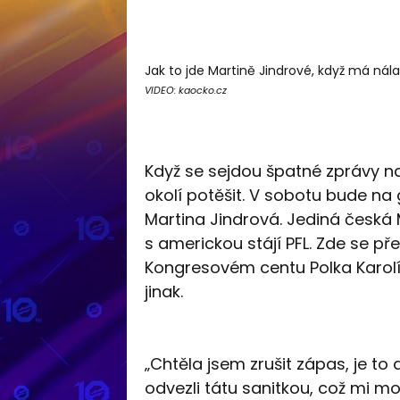
Jak to jde Martině Jindrové, když má nál
VIDEO: kaocko.cz
Když se sejdou špatné zprávy na
okolí potěšit. V sobotu bude na
Martina Jindrová. Jediná česk
s americkou stájí PFL. Zde se pře
Kongresovém centu Polka Karolí
jinak.
„Chtěla jsem zrušit zápas, je to
odvezli tátu sanitkou, což mi mo