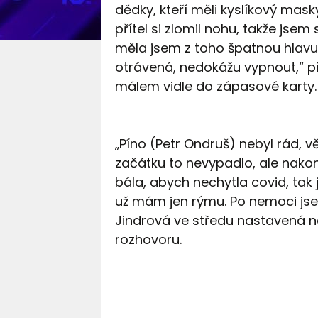
dědky, kteří měli kyslíkový mask
přítel si zlomil nohu, takže jsem
měla jsem z toho špatnou hlavu.
otrávená, nedokážu vypnout,“ př
málem vidle do zápasové karty.
„Píno (Petr Ondruš) nebyl rád, vě
začátku to nevypadlo, ale nako
bála, abych nechytla covid, tak 
už mám jen rýmu. Po nemoci jsem
Jindrová ve středu nastavená na p
rozhovoru.