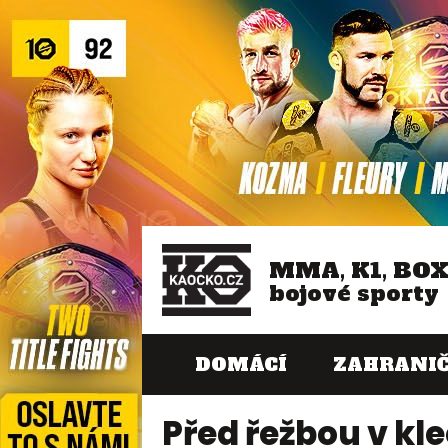
MMA, K1, BO
bojové sporty
DOMÁCÍ
ZAHRANIČ
Před řežbou v kl