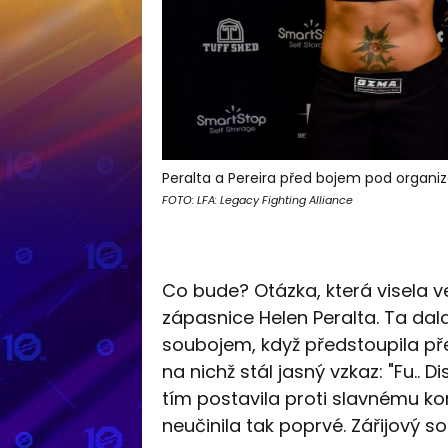
Peralta a Pereira před bojem pod organiz
FOTO: LFA: Legacy Fighting Alliance
Co bude? Otázka, která visela 
zápasnice Helen Peralta. Ta da
soubojem, když předstoupila p
na nichž stál jasný vzkaz: "Fu.. 
tím postavila proti slavnému 
neučinila tak poprvé. Zářijový s