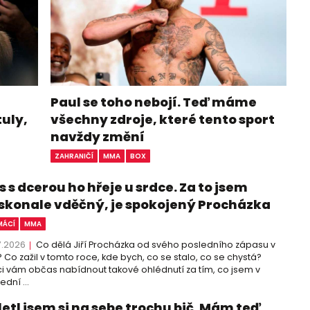
Paul se toho nebojí. Teď máme
tuly,
všechny zdroje, které tento sport
navždy změní
ZAHRANIČÍ
MMA
BOX
 s dcerou ho hřeje u srdce. Za to jsem
skonale vděčný, je spokojený Procházka
ÁCÍ
MMA
7.2026
Co dělá Jiří Procházka od svého posledního zápasu v
 Co zažil v tomto roce, kde bych, co se stalo, co se chystá?
i vám občas nabídnout takové ohlédnutí za tím, co jsem v
ední ...
letl jsem si na sebe trochu bič. Mám teď