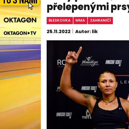
přelepenými prsy
BLESKOVKA
MMA
ZAHRANIČÍ
25.11.2022
Autor: lik