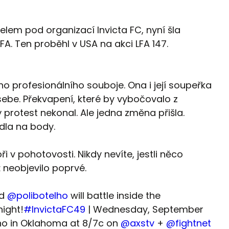
elem pod organizací Invicta FC, nyní šla
A. Ten proběhl v USA na akci LFA 147.
ho profesionálního souboje. Ona i její soupeřka
 sebe. Překvapení, které by vybočovalo z
 protest nekonal. Ale jedna změna přišla.
dla na body.
ři v pohotovosti. Nikdy nevíte, jestli něco
 neobjevilo poprvé.
d
@polibotelho
will battle inside the
ight!
#InvictaFC49
| Wednesday, September
ino in Oklahoma at 8/7c on
@axstv
+
@fightnet