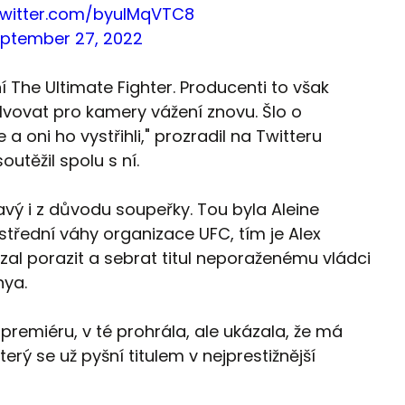
.twitter.com/byuIMqVTC8
ptember 27, 2022
 The Ultimate Fighter. Producenti to však
solvovat pro kamery vážení znovu. Šlo o
a oni ho vystřihli," prozradil na Twitteru
utěžil spolu s ní.
mavý i z důvodu soupeřky. Tou byla Aleine
střední váhy organizace UFC, tím je Alex
zal porazit a sebrat titul neporaženému vládci
nya.
 premiéru, v té prohrála, ale ukázala, že má
který se už pyšní titulem v nejprestižnější