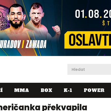
X
Í
MMA
BOX
K-1
POWER
meričanka překvapila