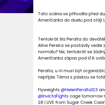
Tato scéna se přihodila před du
Američanka do duelu pod stájí LF
Tentokrát šla Peralta do deváté
Aline Pereira se postavily vedle
normálu? Ne, tentokrát se žádný
Američanka zápas pod LFA ovlá
Peralta, u ní musí být organizáto
nepřijde. Téma s páskou se totiž
Flyweights
@HelenPeralta123
an
@InvictaFights
cage tomorrow n
28 | LIVE from Sugar Creek Cas