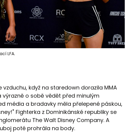
ací LFA.
ve vzduchu, když na staredown dorazila MMA
la výrazně o sobě vědět před minulým
řed média a bradavky měla přelepené páskou,
Disney!" Fighterka z Dominikánské republiky se
konglomerátu The Walt Disney Company. A
ouboj poté prohrála na body.