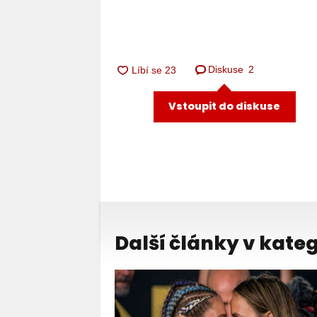
Diskuse
2
Vstoupit do diskuse
Další články v kateg