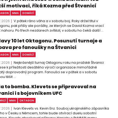
tší motivaci, říká Kozma před Štvanicí
TAGON
MMA
DOMÁCÍ
7.2026
V pátek ráno váha a v sobotu boj. Roky držel titul v
gonu, pak přišly ale porážky, ze kterých se David Kozma vrací
 nahoru. Po třech nezdarech zvítězil, v sobotu ho čeká další ...
lavy 10 let Oktagonu. Posunutí turnaje a
bava pro fanoušky na Štvanici
TAGON
MMA
DOMÁCÍ
7.2026
Nejkrásnější turnaj Oktagonu roku na pražské Štvanici
ese k příležitosti desátého výročí organizace mimořádně
tý doprovodný program. Fanoušci se v pátek a v sobotu
u těšit ...
la to bomba. Klevets se připravoval na
vanici i s bojovníkem UFC
ÁCÍ
MMA
OKTAGON
7.2026
Ivan Klevets vs. Kevin Enz. Souboj ukrajinského zápasníka
cího v Česku s Němcem, tohle bude otvírací duelu sobotní
nice. Klevets absolvoval přípravu klasicky c PriMMAt gymu ...