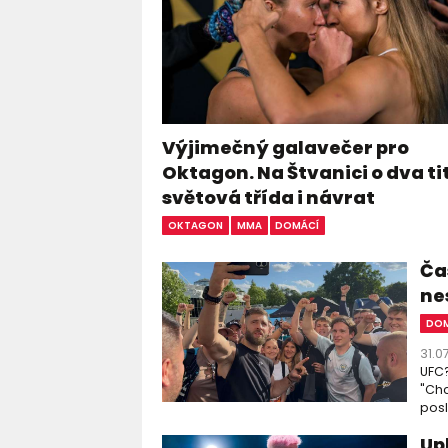
Výjimečný galavečer pro
Oktagon. Na Štvanici o dva ti
světová třída i návrat
OKTAGON
MMA
DOMÁCÍ
Čas
ne
DOM
31.0
UFC?
"Chc
posl
Up