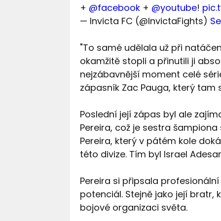
+
@facebook
+
@youtube
!
pic
— Invicta FC (@InvictaFights)
Se
"To samé udělala už při natáčení
okamžitě stopli a přinutili ji ab
nejzábavnější moment celé série 
zápasník Zac Pauga, který tam so
Poslední její zápas byl ale zají
Pereira, což je sestra šampiona 
Pereira, který v pátém kole doká
této divize. Tím byl Israel Adesa
Pereira si připsala profesionální
potenciál. Stejně jako její bratr, 
bojové organizaci světa.