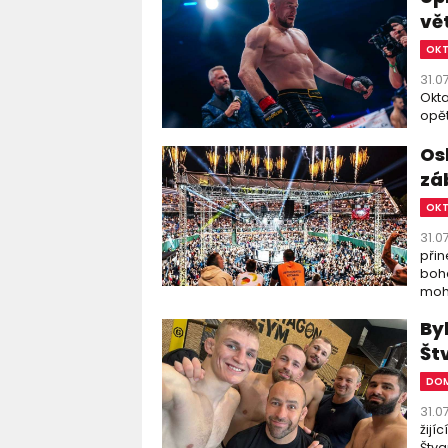
vě
OK
31.0
Okta
opět
Os
zá
OK
31.0
přin
boha
moho
By
Št
DOM
31.0
žijí
Štva