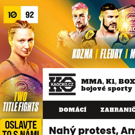
MMA, K1, BO
bojové sporty
DOMÁCÍ
ZAHRANIČ
Nahý protest, A