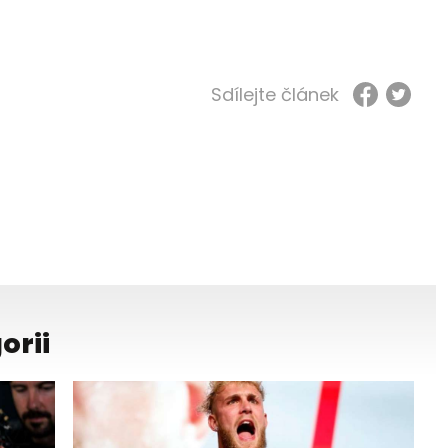
Sdílejte článek
orii