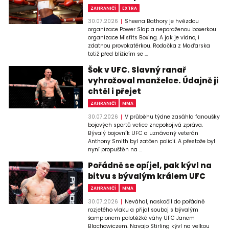
ZAHRANIČÍ
EXTRA
30.07.2026
Sheena Bathory je hvězdou
organizace Power Slap a neporaženou boxerkou
organizace Misfits Boxing. A jak je vidno, i
zdatnou provokatérkou. Rodačka z Maďarska
totiž před blížícím se ...
Šok v UFC. Slavný ranař
vyhrožoval manželce. Údajně ji
chtěl i přejet
ZAHRANIČÍ
MMA
30.07.2026
V průběhu týdne zasáhla fanoušky
bojových sportů velice znepokojivá zpráva.
Bývalý bojovník UFC a uznávaný veterán
Anthony Smith byl zatčen policií. A přestože byl
nyní propuštěn na ...
Pořádně se opíjel, pak kývl na
bitvu s bývalým králem UFC
ZAHRANIČÍ
MMA
30.07.2026
Neváhal, naskočil do pořádně
rozjetého vlaku a přijal souboj s bývalým
šampionem polotěžké váhy UFC Janem
Blachowiczem. Navajo Stirling kývl na velkou