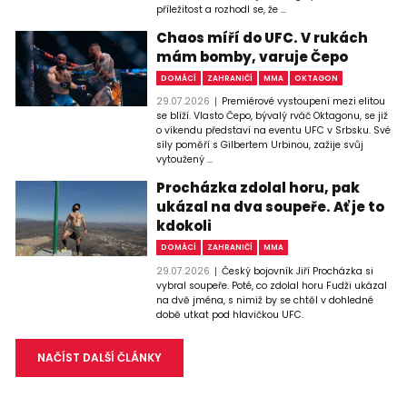
příležitost a rozhodl se, že ...
Chaos míří do UFC. V rukách
mám bomby, varuje Čepo
DOMÁCÍ
ZAHRANIČÍ
MMA
OKTAGON
29.07.2026
Premiérové vystoupení mezi elitou
se blíží. Vlasto Čepo, bývalý rváč Oktagonu, se již
o víkendu představí na eventu UFC v Srbsku. Své
síly poměří s Gilbertem Urbinou, zažije svůj
vytoužený ...
Procházka zdolal horu, pak
ukázal na dva soupeře. Ať je to
kdokoli
DOMÁCÍ
ZAHRANIČÍ
MMA
29.07.2026
Český bojovník Jiří Procházka si
vybral soupeře. Poté, co zdolal horu Fudži ukázal
na dvě jména, s nimiž by se chtěl v dohledné
době utkat pod hlavičkou UFC.
NAČÍST DALŠÍ ČLÁNKY