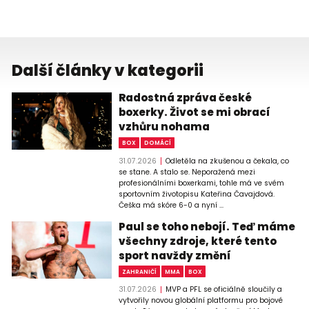
Další články v kategorii
Radostná zpráva české
boxerky. Život se mi obrací
vzhůru nohama
BOX
DOMÁCÍ
31.07.2026
Odletěla na zkušenou a čekala, co
se stane. A stalo se. Neporažená mezi
profesionálními boxerkami, tohle má ve svém
sportovním životopisu Kateřina Čavajdová.
Češka má skóre 6-0 a nyní ...
Paul se toho nebojí. Teď máme
všechny zdroje, které tento
sport navždy změní
ZAHRANIČÍ
MMA
BOX
31.07.2026
MVP a PFL se oficiálně sloučily a
vytvořily novou globální platformu pro bojové