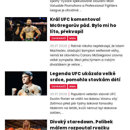
sporty "Vysoce spekulované sloučení Most
Valuable Promotions a Professional Fighters
League je oficiálně ...
Král UFC komentoval
McGregorův pád. Bylo mi ho
líto, překvapil
ZAHRANIČÍ
MMA
30.07.2026
Patrně nikoho nepřekvapí, že Islam
Machačev, úřadující šampion welterové váhy,
nemá ke slavnému Conoru McGregorovi zrovna
velké sympatie. Mezi jeho týmem a irským
divočákem je velice ...
Legenda UFC ukázala velké
srdce, pomohla stovkám dětí
ZAHRANIČÍ
MMA
30.07.2026
Populární veterán slavné UFC
Dustin Poirier se vrátil na dobrou 'stranu síly'.
Zatímco před pár týdny šokoval fanoušky
řáděním na letišti, kvůli němuž byl dokonce
zatčen, ...
Divoký staredown. Polibek
málem rozpoutal rvačku