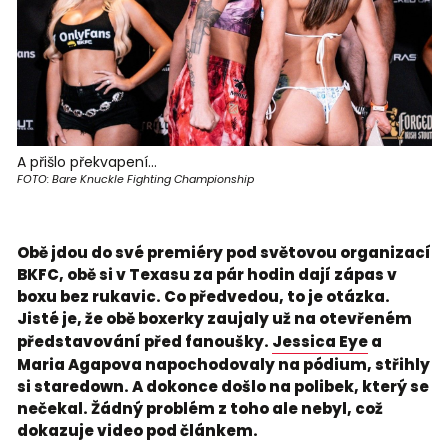
A přišlo překvapení...
FOTO: Bare Knuckle Fighting Championship
Obě jdou do své premiéry pod světovou organizací
BKFC, obě si v Texasu za pár hodin dají zápas v
boxu bez rukavic. Co předvedou, to je otázka.
Jisté je, že obě boxerky zaujaly už na otevřeném
představování před fanoušky.
Jessica Eye
a
Maria Agapova napochodovaly na pódium, střihly
si staredown. A dokonce došlo na polibek, který se
nečekal. Žádný problém z toho ale nebyl, což
dokazuje video pod článkem.