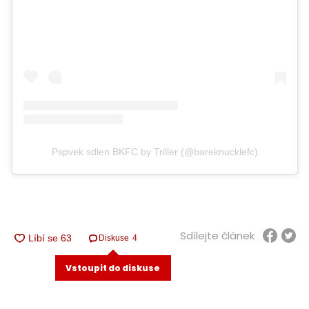
Pspvek sdlen BKFC by Triller (@bareknucklefc)
Sdílejte článek
Diskuse
4
Vstoupit do diskuse