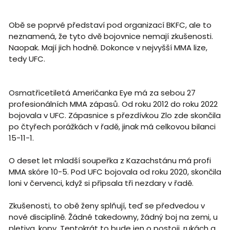
Obě se poprvé představí pod organizací BKFC, ale to
neznamená, že tyto dvě bojovnice nemají zkušenosti.
Naopak. Mají jich hodně. Dokonce v nejvyšší MMA lize,
tedy UFC.
Osmatřicetiletá Američanka Eye má za sebou 27
profesionálních MMA zápasů. Od roku 2012 do roku 2022
bojovala v UFC. Zápasnice s přezdívkou Zlo zde skončila
po čtyřech porážkách v řadě, jinak má celkovou bilanci
15-11-1.
O deset let mladší soupeřka z Kazachstánu má profi
MMA skóre 10-5. Pod UFC bojovala od roku 2020, skončila
loni v červenci, když si připsala tři nezdary v řadě.
Zkušenosti, to obě ženy splňují, teď se předvedou v
nové disciplíně. Žádné takedowny, žádný boj na zemi, u
pletiva, kopy. Tentokrát to bude jen o postoji, rukách a