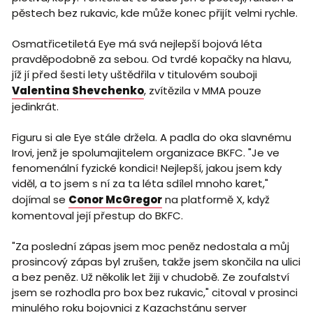
pěstech bez rukavic, kde může konec přijít velmi rychle.
Osmatřicetiletá Eye má svá nejlepší bojová léta
pravděpodobně za sebou. Od tvrdé kopačky na hlavu,
jíž jí před šesti lety uštědřila v titulovém souboji
Valentina Shevchenko
, zvítězila v MMA pouze
jedinkrát.
Figuru si ale Eye stále držela. A padla do oka slavnému
Irovi, jenž je spolumajitelem organizace BKFC. "Je ve
fenomenální fyzické kondici! Nejlepší, jakou jsem kdy
viděl, a to jsem s ní za ta léta sdílel mnoho karet,"
dojímal se
Conor McGregor
na platformě X, když
komentoval její přestup do BKFC.
"Za poslední zápas jsem moc peněz nedostala a můj
prosincový zápas byl zrušen, takže jsem skončila na ulici
a bez peněz. Už několik let žiji v chudobě. Ze zoufalství
jsem se rozhodla pro box bez rukavic," citoval v prosinci
minulého roku bojovnici z Kazachstánu server