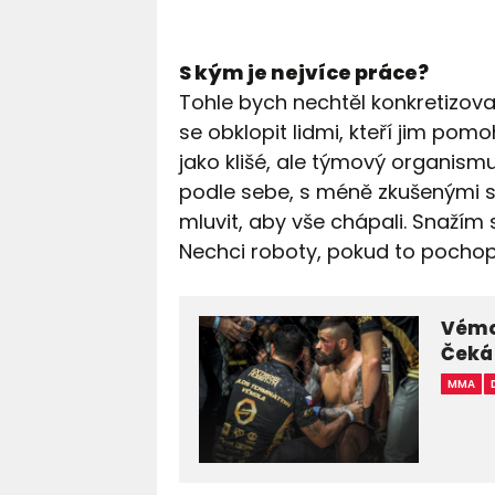
S kým je nejvíce práce?
Tohle bych nechtěl konkretizovat,
se obklopit lidmi, kteří jim pom
jako klišé, ale týmový organismu
podle sebe, s méně zkušenými se
mluvit, aby vše chápali. Snažím s
Nechci roboty, pokud to pochopí
Vémo
Čeká 
MMA