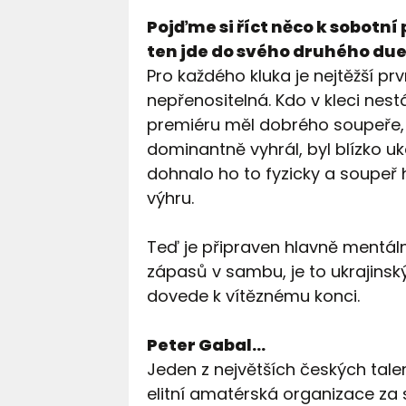
Pojďme si říct něco k sobotní 
ten jde do svého druhého duel
Pro každého kluka je nejtěžší prv
nepřenositelná. Kdo v kleci nest
premiéru měl dobrého soupeře, vě
dominantně vyhrál, byl blízko u
dohnalo ho to fyzicky a soupeř 
výhru.
Teď je připraven hlavně mentál
zápasů v sambu, je to ukrajinsk
dovede k vítěznému konci.
Peter Gabal…
Jeden z největších českých tale
elitní amatérská organizace za 