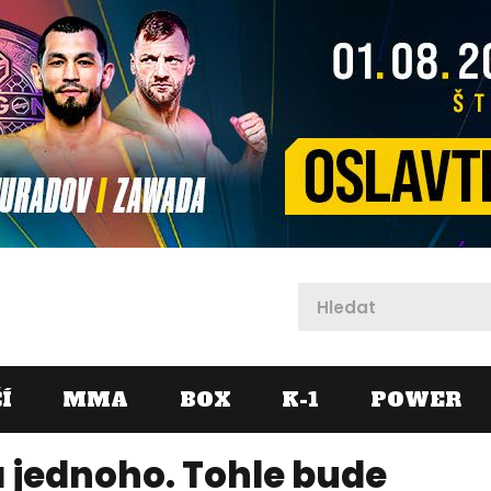
X
Í
MMA
BOX
K-1
POWER
a jednoho. Tohle bude