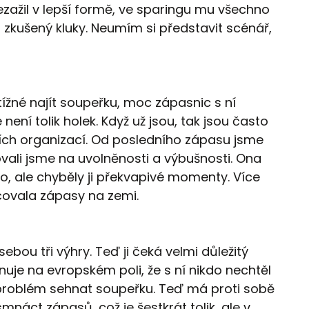
ezažil v lepší formě, ve sparingu mu všechno
 zkušený kluky. Neumím si představit scénář,
ížné najít soupeřku, moc zápasnic s ní
 není tolik holek. Když už jsou, tak jsou často
ích organizací. Od posledního zápasu jsme
ovali jsme na uvolněnosti a výbušnosti. Ona
, ale chyběly ji překvapivé momenty. Více
čovala zápasy na zemi.
bou tři výhry. Teď ji čeká velmi důležitý
uje na evropském poli, že s ní nikdo nechtěl
í problém sehnat soupeřku. Teď má proti sobě
náct zápasů, což je šestkrát tolik, ale v