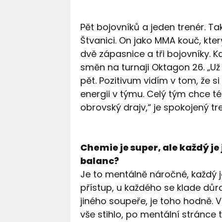
Pět bojovníků a jeden trenér. T
Štvanici. On jako MMA kouč, kte
dvě zápasnice a tři bojovníky. K
směn na turnaji Oktagon 26. „Už 
pět. Pozitivum vidím v tom, že s
energii v týmu. Celý tým chce té
obrovský drajv,“ je spokojený t
Chemie je super, ale každý je 
balanc?
Je to mentálně náročné, každý je
přístup, u každého se klade důr
jiného soupeře, je toho hodně. 
vše stihlo, po mentální stránce 