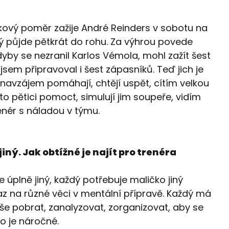
akový poměr zažije André Reinders v sobotu na
rý půjde pětkrát do rohu. Za výhrou povede
dyby se nezranil Karlos Vémola, mohl zažít šest
jsem připravoval i šest zápasníků. Teď jich je
i navzájem pomáhají, chtějí uspět, cítím velkou
to pětici pomoct, simulují jim soupeře, vidím
renér s náladou v týmu.
jiný. Jak obtížné je najít pro trenéra
 úplně jiný, každý potřebuje maličko jiný
az na různé věci v mentální přípravě. Každý má
Vše pobrat, zanalyzovat, zorganizovat, aby se
to je náročné.