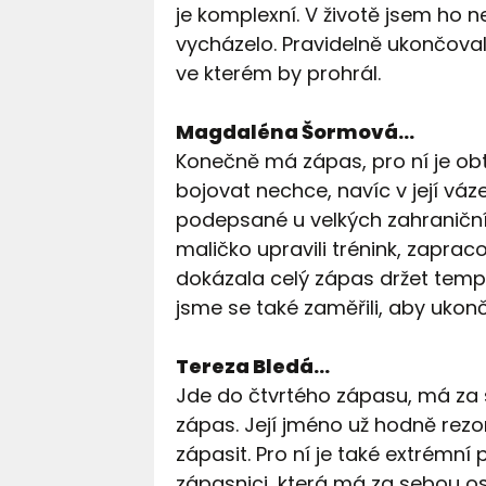
je komplexní. V životě jsem ho n
vycházelo. Pravidelně ukončoval
ve kterém by prohrál.
Magdaléna Šormová…
Konečně má zápas, pro ní je obt
bojovat nechce, navíc v její váze
podepsané u velkých zahraničn
maličko upravili trénink, zaprac
dokázala celý zápas držet tempo
jsme se také zaměřili, aby ukon
Tereza Bledá…
Jde do čtvrtého zápasu, má za se
zápas. Její jméno už hodně rezon
zápasit. Pro ní je také extrémn
zápasnici, která má za sebou osm