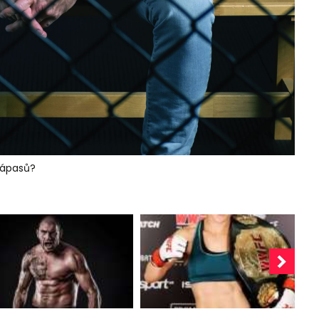
zápasů?