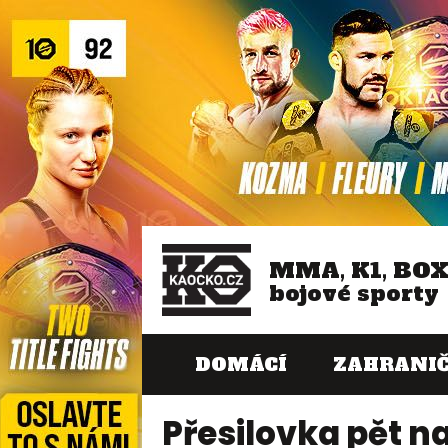
MMA, K1, BO
bojové sporty
DOMÁCÍ
ZAHRANIČ
Přesilovka pět n