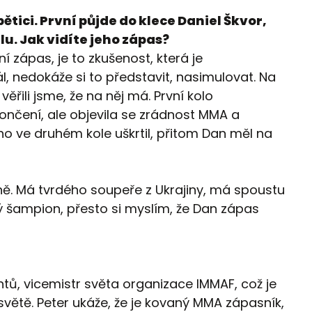
pětici. První půjde do klece Daniel Škvor,
u. Jak vidíte jeho zápas?
ní zápas, je to zkušenost, která je
ál, nedokáže si to představit, nasimulovat. Na
řili jsme, že na něj má. První kolo
končení, ale objevila se zrádnost MMA a
ho ve druhém kole uškrtil, přitom Dan měl na
ně. Má tvrdého soupeře z Ukrajiny, má spoustu
ý šampion, přesto si myslím, že Dan zápas
ntů, vicemistr světa organizace IMMAF, což je
světě. Peter ukáže, že je kovaný MMA zápasník,