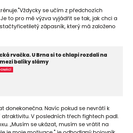
trénuje."Vždycky se učím z předchozích
Je to pro mě výzva vyjádřit se tak, jak chci a
estačtyřicetiletý zápasník, který má založeno
cká rvačka. U Brna si to chlapi rozdali na
 mezi balíky slámy
DOMÁCÍ
at donekonečna. Navíc pokud se nevrátí k
traktivitu. V posledních třech fightech padl.
xu. „Musím se ukázat, musím se vrátit na
ohle je moje motivace," je odhodlaný bojovník,