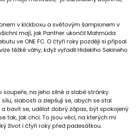
ionem v kickboxu a světovým šampionem v
všichni mají, jak Panther ukončil Mahmúda
utu ve ONE FC. O čtyři roky později si připsal
divize těžké váhy, když vyřadil Hidekiho Sekineho
 soupeře, na jeho silné a slabé stránky.
ílu, slabosti a zlepšuji se, abych se stal
 a bavit se, udělat dobrý zápas, být spokojený
tak, jak chci. To jsou věci, na kterých mi
ický život i čtyři roky před padesátkou.