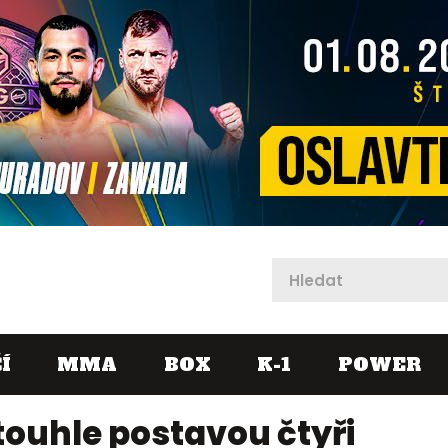
X
Í
MMA
BOX
K-1
POWER
 touhle postavou čtyři