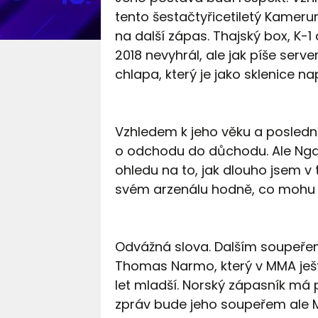
tento šestačtyřicetiletý Kamerun
na další zápas. Thajský box, K-1 
2018 nevyhrál, ale jak píše ser
chlapa, který je jako sklenice na
Vzhledem k jeho věku a posledn
o odchodu do důchodu. Ale Ngal
ohledu na to, jak dlouho jsem v 
svém arzenálu hodně, co mohu uk
Odvážná slova. Dalším soupeře
Thomas Narmo, který v MMA ještě
let mladší. Norský zápasník má 
zpráv bude jeho soupeřem ale 