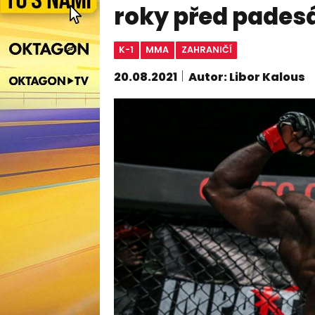
roky před padesá
K-1
MMA
ZAHRANIČÍ
20.08.2021
Autor: Libor Kalous