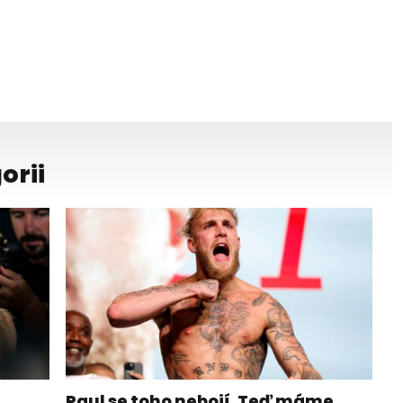
orii
Paul se toho nebojí. Teď máme