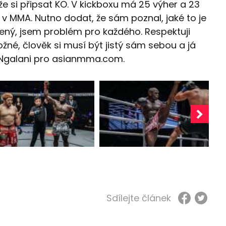
že si připsat KO. V kickboxu má 25 výher a 23
 v MMA. Nutno dodat, že sám poznal, jaké to je
ený, jsem problém pro každého. Respektuji
né, člověk si musí být jistý sám sebou a já
l Ngalani pro asianmma.com.
Sdílejte článek