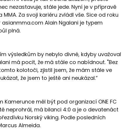
ec nezastavuje, stále jede. Nyní je v přípravě
a MMA. Za svoji kariéru zvládl vše. Sice od roku
ver asianmma.com Alain Ngalani je typem
půl plná.
ím výsledkům by nebylo divné, kdyby uvažoval
ani má pocit, že má stále co nabídnout. "Bez
tomto kolotoči, zjistil jsem, že mám stále ve
ázat, že jsem to ještě ani neukázal.“
m Kamerunce měl být pod organizací ONE FC
 neprohrál, má bilanci 4:0 a je o devatenáct
přezdívku Norský viking. Podle posledních
Marcus Almeida.