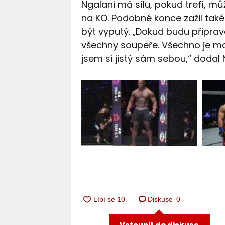
Ngalani má sílu, pokud trefí, mů
na KO. Podobné konce zažil také
být vyputý. „Dokud budu připrav
všechny soupeře. Všechno je mož
jsem si jistý sám sebou,“ doda
Diskuse
0