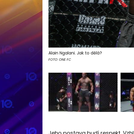
Alain Ngalani. Jak to dělá?
FOTO: ONE FC
Jeho postava budí respekt. Vzh