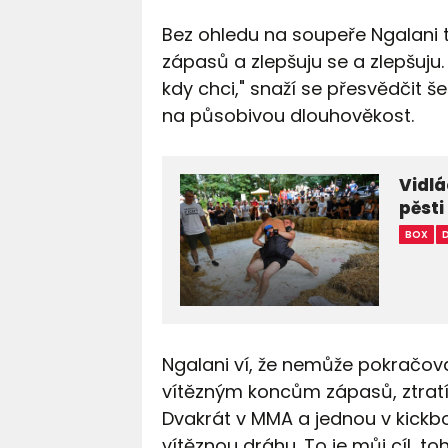
Bez ohledu na soupeře Ngalani 
zápasů a zlepšuju se a zlepšuju. 
kdy chci," snaží se přesvědčit š
na působivou dlouhověkost.
Vidlá
pěsti
BOX
Ngalani ví, že nemůže pokračov
vítězným koncům zápasů, ztratí a
Dvakrát v MMA a jednou v kickbo
vítěznou dráhu. To je můj cíl, t