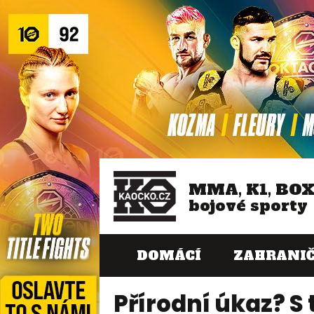
MMA, K1, BO
bojové sporty
DOMÁCÍ
ZAHRANIČ
Přírodní úkaz? S