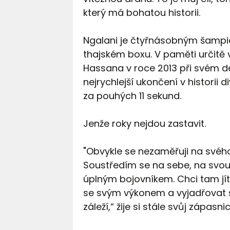
který má bohatou historii.
Ngalani je čtyřnásobným šamp
thajském boxu. V paměti určitě 
Hassana v roce 2013 při svém deb
nejrychlejší ukončení v historii 
za pouhých 11 sekund.
Jenže roky nejdou zastavit.
"Obvykle se nezaměřuji na svého
Soustředím se na sebe, na svou s
úplným bojovníkem. Chci tam jít
se svým výkonem a vyjadřovat se 
záleží,“ žije si stále svůj zápasn