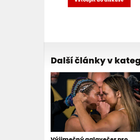
Vstoupit do diskuse
Další články v kateg
Výjimečný galavečer pro