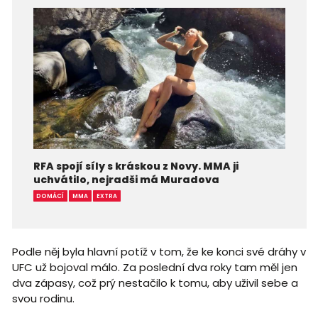
RFA spojí síly s kráskou z Novy. MMA ji
uchvátilo, nejradši má Muradova
DOMÁCÍ
MMA
EXTRA
Podle něj byla hlavní potíž v tom, že ke konci své dráhy v
UFC už bojoval málo. Za poslední dva roky tam měl jen
dva zápasy, což prý nestačilo k tomu, aby uživil sebe a
svou rodinu.