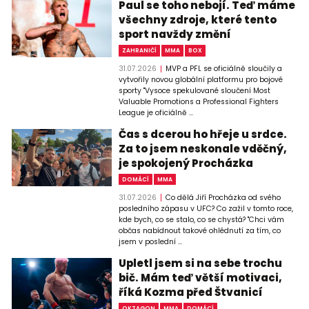
Paul se toho nebojí. Teď máme
všechny zdroje, které tento
sport navždy změní
ZAHRANIČÍ
MMA
BOX
31.07.2026
MVP a PFL se oficiálně sloučily a
vytvořily novou globální platformu pro bojové
sporty "Vysoce spekulované sloučení Most
Valuable Promotions a Professional Fighters
League je oficiálně ...
Čas s dcerou ho hřeje u srdce.
Za to jsem neskonale vděčný,
je spokojený Procházka
DOMÁCÍ
MMA
31.07.2026
Co dělá Jiří Procházka od svého
posledního zápasu v UFC? Co zažil v tomto roce,
kde bych, co se stalo, co se chystá? "Chci vám
občas nabídnout takové ohlédnutí za tím, co
jsem v poslední ...
Upletl jsem si na sebe trochu
bič. Mám teď větší motivaci,
říká Kozma před Štvanicí
OKTAGON
MMA
DOMÁCÍ