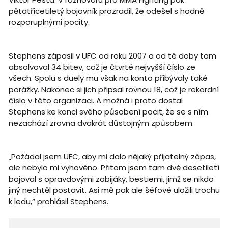
pětatřicetiletý bojovník prozradil, že odešel s hodně
rozporuplnými pocity.
Stephens zápasil v UFC od roku 2007 a od té doby tam
absolvoval 34 bitev, což je čtvrté nejvyšší číslo ze
všech. Spolu s duely mu však na konto přibývaly také
porážky. Nakonec si jich připsal rovnou 18, což je rekordní
číslo v této organizaci. A možná i proto dostal
Stephens ke konci svého působení pocit, že se s ním
nezachází zrovna dvakrát důstojným způsobem.
„Požádal jsem UFC, aby mi dalo nějaký přijatelný zápas,
ale nebylo mi vyhověno. Přitom jsem tam dvě desetiletí
bojoval s opravdovými zabijáky, bestiemi, jimž se nikdo
jiný nechtěl postavit. Asi mě pak ale šéfové uložili trochu
k ledu,“ prohlásil Stephens.