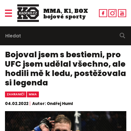
MMA, K1, BOX
bojové sporty
Bojoval jsem s bestiemi, pro
UFC jsem udělal všechno, ale
hodili mě k ledu, postěžovala
si legenda
ZAHRANIČÍ
MMA
04.02.2022
Autor: Ondřej Huml