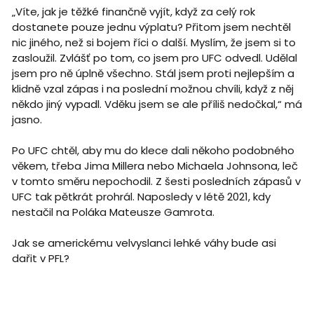
„Víte, jak je těžké finančně vyjít, když za celý rok
dostanete pouze jednu výplatu? Přitom jsem nechtěl
nic jiného, než si bojem říci o další. Myslím, že jsem si to
zasloužil. Zvlášť po tom, co jsem pro UFC odvedl. Udělal
jsem pro ně úplně všechno. Stál jsem proti nejlepším a
klidně vzal zápas i na poslední možnou chvíli, když z něj
někdo jiný vypadl. Vděku jsem se ale příliš nedočkal,“ má
jasno.
Po UFC chtěl, aby mu do klece dali někoho podobného
věkem, třeba Jima Millera nebo Michaela Johnsona, leč
v tomto směru nepochodil. Z šesti posledních zápasů v
UFC tak pětkrát prohrál. Naposledy v létě 2021, kdy
nestačil na Poláka Mateusze Gamrota.
Jak se americkému velvyslanci lehké váhy bude asi
dařit v PFL?