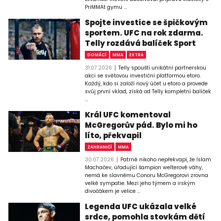
PriMMAt gymu ...
Spojte investice se špičkovým
sportem. UFC na rok zdarma.
Telly rozdává balíček Sport
DOMÁCÍ
MMA
EXTRA
31.07.2026
Telly spouští unikátní partnerskou
akci se světovou investiční platformou etoro.
Každý, kdo si založí nový účet u etoro a provede
svůj první vklad, získá od Telly kompletní balíček
...
Král UFC komentoval
McGregorův pád. Bylo mi ho
líto, překvapil
ZAHRANIČÍ
MMA
30.07.2026
Patrně nikoho nepřekvapí, že Islam
Machačev, úřadující šampion welterové váhy,
nemá ke slavnému Conoru McGregorovi zrovna
velké sympatie. Mezi jeho týmem a irským
divočákem je velice ...
Legenda UFC ukázala velké
srdce, pomohla stovkám dětí