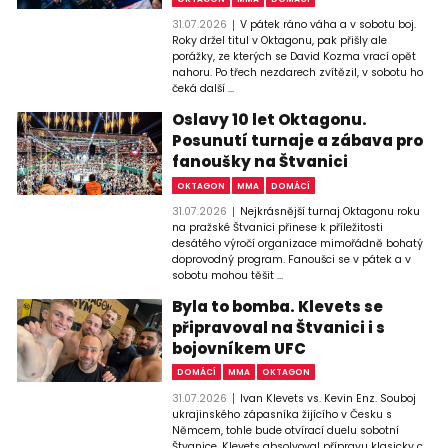
31.07.2026
V pátek ráno váha a v sobotu boj.
Roky držel titul v Oktagonu, pak přišly ale
porážky, ze kterých se David Kozma vrací opět
nahoru. Po třech nezdarech zvítězil, v sobotu ho
čeká další ...
Oslavy 10 let Oktagonu.
Posunutí turnaje a zábava pro
fanoušky na Štvanici
OKTAGON
MMA
DOMÁCÍ
31.07.2026
Nejkrásnější turnaj Oktagonu roku
na pražské Štvanici přinese k příležitosti
desátého výročí organizace mimořádně bohatý
doprovodný program. Fanoušci se v pátek a v
sobotu mohou těšit ...
Byla to bomba. Klevets se
připravoval na Štvanici i s
bojovníkem UFC
DOMÁCÍ
MMA
OKTAGON
31.07.2026
Ivan Klevets vs. Kevin Enz. Souboj
ukrajinského zápasníka žijícího v Česku s
Němcem, tohle bude otvírací duelu sobotní
Štvanice. Klevets absolvoval přípravu klasicky c