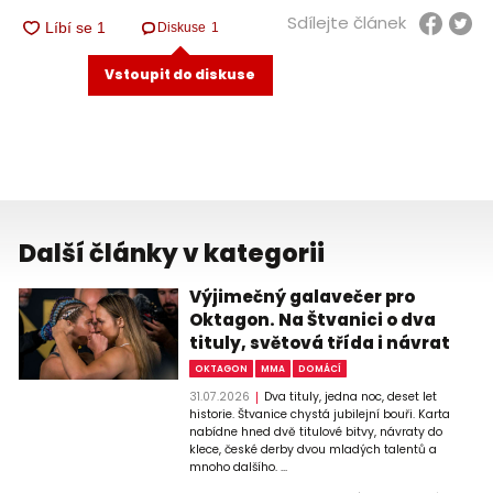
Sdílejte článek
Diskuse
1
Vstoupit do diskuse
Další články v kategorii
Výjimečný galavečer pro
Oktagon. Na Štvanici o dva
tituly, světová třída i návrat
OKTAGON
MMA
DOMÁCÍ
31.07.2026
Dva tituly, jedna noc, deset let
historie. Štvanice chystá jubilejní bouři. Karta
nabídne hned dvě titulové bitvy, návraty do
klece, české derby dvou mladých talentů a
mnoho dalšího. ...