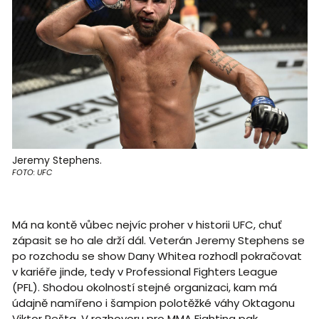
Jeremy Stephens.
FOTO: UFC
Má na kontě vůbec nejvíc proher v historii UFC, chuť
zápasit se ho ale drží dál. Veterán Jeremy Stephens se
po rozchodu se show Dany Whitea rozhodl pokračovat
v kariéře jinde, tedy v Professional Fighters League
(PFL). Shodou okolností stejné organizaci, kam má
údajně namířeno i šampion polotěžké váhy Oktagonu
Viktor Pešta. V rozhovoru pro MMA Fighting pak