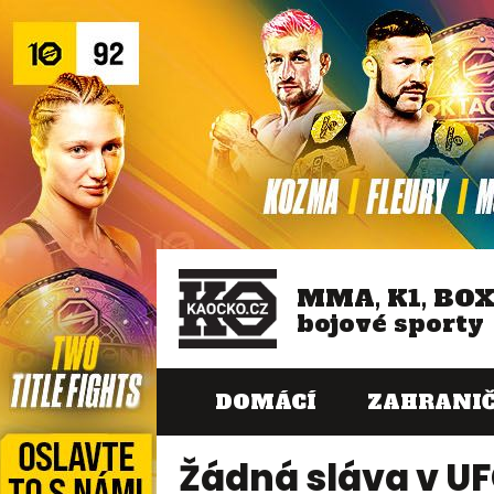
MMA, K1, BO
bojové sporty
DOMÁCÍ
ZAHRANIČ
Žádná sláva v U