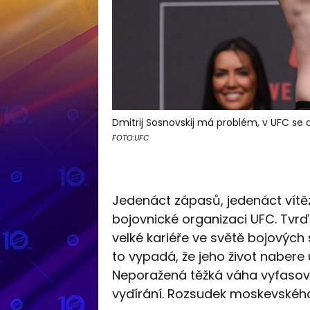
Dmitrij Sosnovskij má problém, v UFC se 
FOTO:UFC
Jedenáct zápasů, jedenáct vítězs
bojovnické organizaci UFC. Tvrďá
velké kariéře ve světě bojových sp
to vypadá, že jeho život nabere ú
Neporažená těžká váha vyfasov
vydírání. Rozsudek moskevského