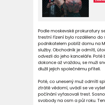
ZAHRAN
Podle moskevské prokuratury se 
trestní řízení bylo rozděleno d
podnikatelem poblíž domu na Mi
služby. Obchodník je odmítl, úto
odvezli do jeho kanceláře. Poté 
dokonce až vraždou, se muži snaži
dlužil jejich společnému příteli.
Poté, co unesený muž odmítl spl
ztrátě vědomí, uvádí se ve vyše
počínání vyfasovali trest. Sosnov
svobody na osm a půl roku. Ten 