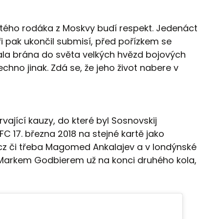
iletého rodáka z Moskvy budí respekt. Jedenáct
ři pak ukončil submisí, před pořízkem se
la brána do světa velkých hvězd bojových
echno jinak. Zdá se, že jeho život nabere v
trvající kauzy, do které byl Sosnovskij
UFC 17. března 2018 na stejné kartě jako
cz či třeba Magomed Ankalajev a v londýnské
arkem Godbierem už na konci druhého kola,