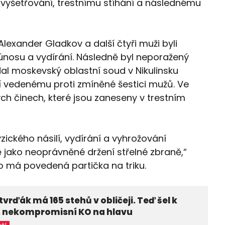
u vyšetřování, trestnímu stíhání a následnému
lexander Gladkov a další čtyři muži byli
z únosu a vydírání. Následně byl neporažený
dal moskevský oblastní soud v Nikulinsku
ní vedenému proti zmíněné šestici mužů. Ve
ých činech, které jsou zaneseny v trestním
ického násilí, vydírání a vyhrožování
 jako neoprávněné držení střelné zbraně,“
o má povedená partička na triku.
 tvrďák má 165 stehů v obličeji. Teď šel k
, nekompromisní KO na hlavu