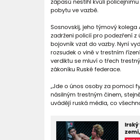
zápasů nestihl kvůli policejním
pobytu ve vazbě.
Sosnovskij, jeho týmový kolega A
zadrženi policií pro podezření 
bojovník vzat do vazby. Nyní vy
rozsudek o vině v trestním říze
verdiktu se mluví o třech trestn
zákoníku Ruské federace.
„Jde o únos osoby za pomoci fyz
násilným trestným činem, stejně
uvádějí ruská média, co všechn
Irský
zemi