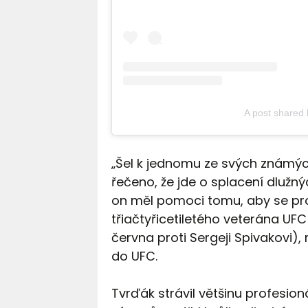
A post shared
„Šel k jednomu ze svých známý
řečeno, že jde o splacení dlužn
on měl pomoci tomu, aby se prob
třiačtyřicetiletého veterána UFC 
června proti Sergeji Spivakovi
do UFC.
Tvrďák strávil většinu profesioná