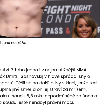
dlouho neukáže.
tví. Z toho jedno i v nejprestižnější MMA
k Dmitrij Sosnovskij v hlavě spřádal sny o
ortů. Těšil se na další bitvy v kleci, jenže teď
plně jiný směr a on jej stráví za mřížemi.
ala u soudu 8,5 roku nepodmíněně za únos a
 soudu ještě nenabyl právní moci.