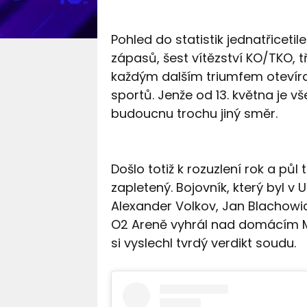
Pohled do statistik jednatřicet
zápasů, šest vítězství KO/TKO, t
každým dalším triumfem otevíra
sportů. Jenže od 13. května je vš
budoucnu trochu jiný směr.
Došlo totiž k rozuzlení rok a půl 
zapletený. Bojovník, který byl v 
Alexander Volkov, Jan Blachowi
O2 Areně vyhrál nad domácím M
si vyslechl tvrdý verdikt soudu.