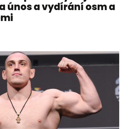
a únos a vydírání osm a
emi