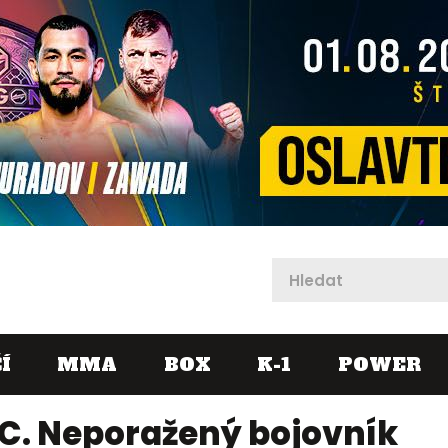
X
Í
MMA
BOX
K-1
POWER
FC. Neporažený bojovník