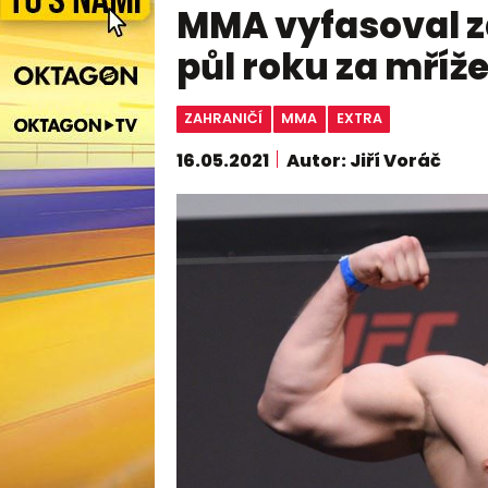
MMA vyfasoval z
půl roku za mříž
ZAHRANIČÍ
MMA
EXTRA
16.05.2021
Autor: Jiří Voráč