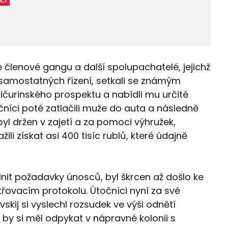
IČÍ
členové gangu a další spolupachatelé, jejichž
o samostatných řízení, setkali se známým
čurinského prospektu a nabídli mu určité
čníci poté zatlačili muže do auta a následně
byl držen v zajetí a za pomoci výhružek,
li získat asi 400 tisíc rublů, které údajně
nit požadavky únosců, byl škrcen až došlo ke
třovacím protokolu. Útočníci nyní za své
skij si vyslechl rozsudek ve výši odnětí
by si měl odpykat v nápravné kolonii s