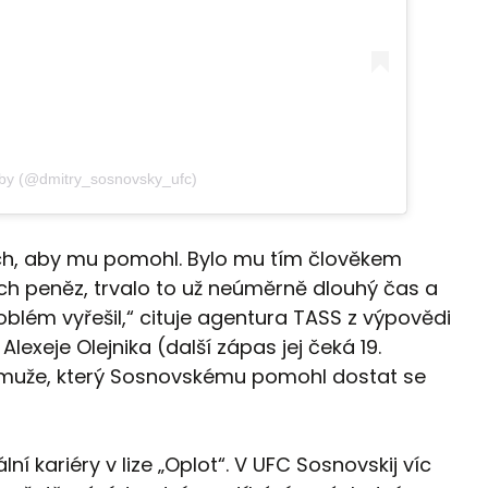
 by (@dmitry_sosnovsky_ufc)
ch, aby mu pomohl. Bylo mu tím člověkem
ých peněz, trvalo to už neúměrně dlouhý čas a
lém vyřešil,“ cituje agentura TASS z výpovědi
Alexeje Olejnika (další zápas jej čeká 19.
), muže, který Sosnovskému pomohl dostat se
lní kariéry v lize „Oplot“. V UFC Sosnovskij víc