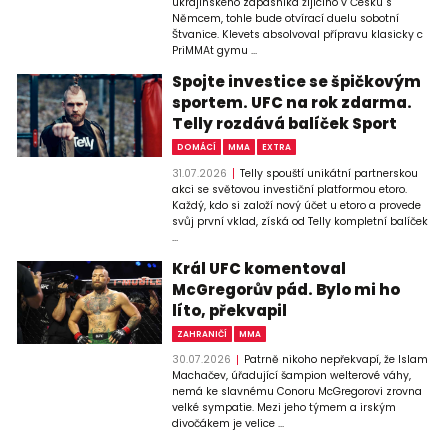
ukrajinského zápasníka žijícího v Česku s
Němcem, tohle bude otvírací duelu sobotní
Štvanice. Klevets absolvoval přípravu klasicky c
PriMMAt gymu ...
Spojte investice se špičkovým
sportem. UFC na rok zdarma.
Telly rozdává balíček Sport
DOMÁCÍ
MMA
EXTRA
31.07.2026
Telly spouští unikátní partnerskou
akci se světovou investiční platformou etoro.
Každý, kdo si založí nový účet u etoro a provede
svůj první vklad, získá od Telly kompletní balíček
...
Král UFC komentoval
McGregorův pád. Bylo mi ho
líto, překvapil
ZAHRANIČÍ
MMA
30.07.2026
Patrně nikoho nepřekvapí, že Islam
Machačev, úřadující šampion welterové váhy,
nemá ke slavnému Conoru McGregorovi zrovna
velké sympatie. Mezi jeho týmem a irským
divočákem je velice ...