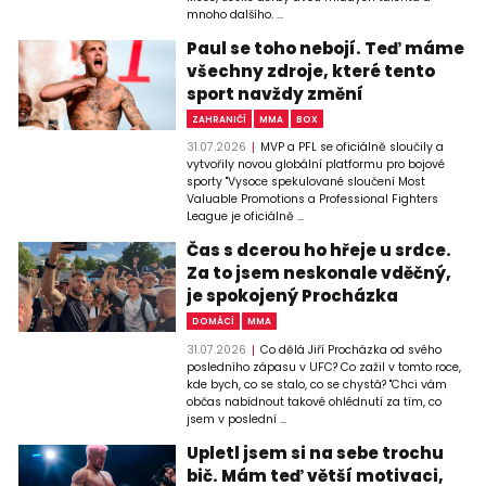
mnoho dalšího. ...
Paul se toho nebojí. Teď máme
všechny zdroje, které tento
sport navždy změní
ZAHRANIČÍ
MMA
BOX
31.07.2026
MVP a PFL se oficiálně sloučily a
vytvořily novou globální platformu pro bojové
sporty "Vysoce spekulované sloučení Most
Valuable Promotions a Professional Fighters
League je oficiálně ...
Čas s dcerou ho hřeje u srdce.
Za to jsem neskonale vděčný,
je spokojený Procházka
DOMÁCÍ
MMA
31.07.2026
Co dělá Jiří Procházka od svého
posledního zápasu v UFC? Co zažil v tomto roce,
kde bych, co se stalo, co se chystá? "Chci vám
občas nabídnout takové ohlédnutí za tím, co
jsem v poslední ...
Upletl jsem si na sebe trochu
bič. Mám teď větší motivaci,