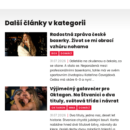
Další články v kategorii
Radostná zpráva české
boxerky. Život se mi obrací
vzhůru nohama
BOX
DOMÁCÍ
31.07.2026
Odletěla na zkušenou a čekala, co
se stane. A stalo se. Neporažená mezi
profesionálními boxerkami, tohle má ve svém
sportovním životopisu Kateřina Čavajdová.
Češka má skóre 6-0 a nyní ...
Výjimečný galavečer pro
Oktagon. Na Štvanici o dva
tituly, světová třída i návrat
OKTAGON
MMA
DOMÁCÍ
31.07.2026
Dva tituly, jedna noc, deset let
historie. Štvanice chystá jubilejní bouři. Karta
nabídne hned dvě titulové bitvy, návraty do
klece, české derby dvou mladých talentů a