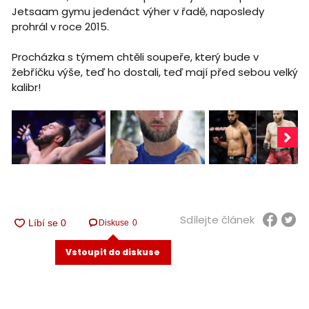
Jetsaam gymu jedenáct výher v řadě, naposledy
prohrál v roce 2015.
Procházka s týmem chtěli soupeře, který bude v
žebříčku výše, teď ho dostali, teď mají před sebou velký
kalibr!
Sdílejte článek
Diskuse
0
Vstoupit do diskuse