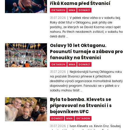
říká Kozma před Štvanicí
OKTAGON
MMA
DOMÁCÍ
31.07.2026
V pátek ráno váha a v sobotu boj.
Roky držel titul v Oktagonu, pak přišly ale
porážky, ze kterých se David Kozma vrací opět
nahoru. Po třech nezdarech zvítězil, v sobotu ho
čeká další ...
Oslavy 10 let Oktagonu.
Posunutí turnaje a zábava pro
fanoušky na Štvanici
OKTAGON
MMA
DOMÁCÍ
31.07.2026
Nejkrásnější turnaj Oktagonu roku
na pražské Štvanici přinese k příležitosti
desátého výročí organizace mimořádně bohatý
doprovodný program. Fanoušci se v pátek a v
sobotu mohou těšit ...
Byla to bomba. Klevets se
připravoval na Štvanici i s
bojovníkem UFC
DOMÁCÍ
MMA
OKTAGON
31.07.2026
Ivan Klevets vs. Kevin Enz. Souboj