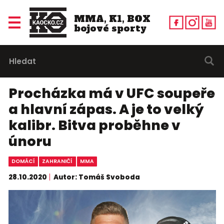
MMA, K1, BOX
bojové sporty
Procházka má v UFC soupeře
a hlavní zápas. A je to velký
kalibr. Bitva proběhne v
únoru
DOMÁCÍ
ZAHRANIČÍ
MMA
28.10.2020
Autor: Tomáš Svoboda