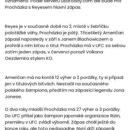
oznámeno. Podle serveru usatoday.com ale bude mít
Procházka s Reyesem hlavní zápas.
Reyes je v současné době na 2. místě v žebříčku
polotěžké váhy, Procházka je pátý. Třicetiletý Američan
zápasil naposledy v září s Janem Blachowiczem a
prohrál s ním bitvu o titul. Procházka má v UFC za sebou
zatím jeden zápas, v červenci porazil Volkana
Oezdemira stylem KO.
Američan má na kontě 12 výher a 2 porážky, ty si připsal
jen v titulových bitvách. Nestačil na současného
polského šampiona, předtím na zápasící legendu Jona
Jonese.
O dva roky mladší Procházka má 27 výher a 3 porážky.
Do UFC přišel jako šampion japonské organizace Rizin,
premiéru v UFC zvládl výborně. Zápas chtěl ještě do
konce roku, ale toto nedopadne. Nyní drží zápasník