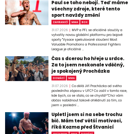
Paul se toho nebojí. Teď máme
všechny zdroje, které tento
sport navždy změní
ZAHRANIČÍ
MMA
BOX
31.07.2026
MVP a PFL se oficiálně sloučily a
vytvořily novou globální platformu pro bojové
sporty "Vysoce spekulované sloučení Most
Valuable Promotions a Professional Fighters
League je oficiálně ...
Čas s dcerou ho hřeje u srdce.
Za to jsem neskonale vděčný,
je spokojený Procházka
DOMÁCÍ
MMA
31.07.2026
Co dělá Jiří Procházka od svého
posledního zápasu v UFC? Co zažil v tomto roce,
kde bych, co se stalo, co se chystá? "Chci vám
občas nabídnout takové ohlédnutí za tím, co
jsem v poslední ...
Upletl jsem si na sebe trochu
bič. Mám teď větší motivaci,
říká Kozma před Štvanicí
OKTAGON
MMA
DOMÁCÍ