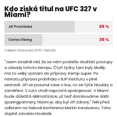
Kdo získá titul na UFC 327 v
Miami?
65 %
Jiří Procházka
35 %
Carlos Ulberg
Celkem hlasovalo 13767 čtenářů
"Jsem strašně rád, že se nám podařilo dodržet postupy
a zásady tohoto kempu. Čtyři týdny tam byly skvělý,
má to velký význam do přípravy. Kemp super. Po
návratu příprava probíhala v BJP institutu v plné
sestavě. Jiří se posunul zase o kus, co se týče hloubky a
zaměření. V tuto chvíli naprostá spokojenost. V Miami
bude důležitá aklimatizace, už teď domlouváme další
sparingpartnery, hlavní je, aby byl Jiří zdravý," řekl před
odletem na tiskové konferenci Martin Karaivanov. Toho
doplnil Jaroslav Hovězák.