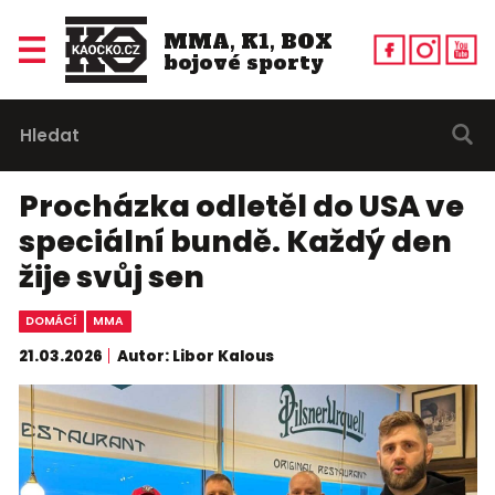
MMA, K1, BOX
bojové sporty
Procházka odletěl do USA ve
speciální bundě. Každý den
žije svůj sen
DOMÁCÍ
MMA
21.03.2026
Autor: Libor Kalous