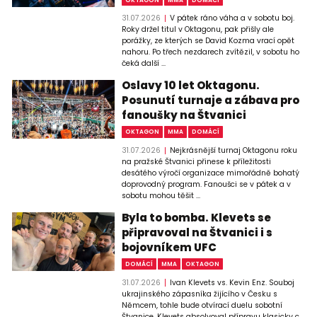
31.07.2026
V pátek ráno váha a v sobotu boj.
Roky držel titul v Oktagonu, pak přišly ale
porážky, ze kterých se David Kozma vrací opět
nahoru. Po třech nezdarech zvítězil, v sobotu ho
čeká další ...
Oslavy 10 let Oktagonu.
Posunutí turnaje a zábava pro
fanoušky na Štvanici
OKTAGON
MMA
DOMÁCÍ
31.07.2026
Nejkrásnější turnaj Oktagonu roku
na pražské Štvanici přinese k příležitosti
desátého výročí organizace mimořádně bohatý
doprovodný program. Fanoušci se v pátek a v
sobotu mohou těšit ...
Byla to bomba. Klevets se
připravoval na Štvanici i s
bojovníkem UFC
DOMÁCÍ
MMA
OKTAGON
31.07.2026
Ivan Klevets vs. Kevin Enz. Souboj
ukrajinského zápasníka žijícího v Česku s
Němcem, tohle bude otvírací duelu sobotní
Štvanice. Klevets absolvoval přípravu klasicky c