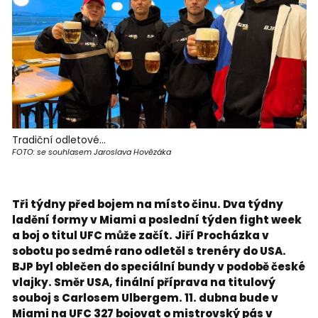
Tradiční odletové...
FOTO: se souhlasem Jaroslava Hovězáka
Tři týdny před bojem na místo činu. Dva týdny
ladění formy v Miami a poslední týden fight week
a boj o titul UFC může začít. Jiří Procházka v
sobotu po sedmé rano odletěl s trenéry do USA.
BJP byl oblečen do speciální bundy v podobě české
vlajky. Směr USA, finální příprava na titulový
souboj s Carlosem Ulbergem. 11. dubna bude v
Miami na UFC 327 bojovat o mistrovský pás v