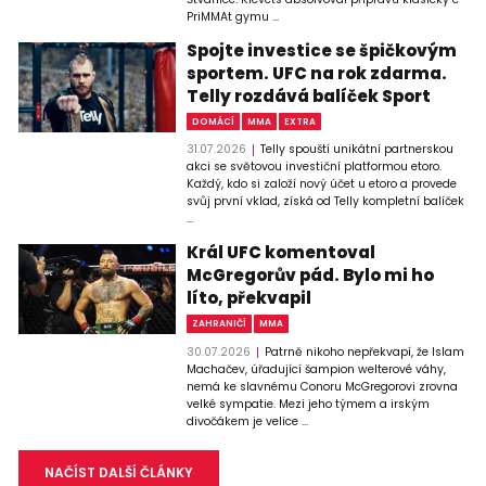
PriMMAt gymu ...
Spojte investice se špičkovým
sportem. UFC na rok zdarma.
Telly rozdává balíček Sport
DOMÁCÍ
MMA
EXTRA
31.07.2026
Telly spouští unikátní partnerskou
akci se světovou investiční platformou etoro.
Každý, kdo si založí nový účet u etoro a provede
svůj první vklad, získá od Telly kompletní balíček
...
Král UFC komentoval
McGregorův pád. Bylo mi ho
líto, překvapil
ZAHRANIČÍ
MMA
30.07.2026
Patrně nikoho nepřekvapí, že Islam
Machačev, úřadující šampion welterové váhy,
nemá ke slavnému Conoru McGregorovi zrovna
velké sympatie. Mezi jeho týmem a irským
divočákem je velice ...
NAČÍST DALŠÍ ČLÁNKY