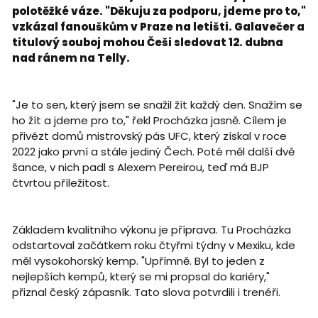
polotěžké váze. "Děkuju za podporu, jdeme pro to,"
vzkázal fanouškům v Praze na letišti. Galavečer a
titulový souboj mohou Češi sledovat 12. dubna
nad ránem na Telly.
"Je to sen, který jsem se snažil žít každý den. Snažím se
ho žít a jdeme pro to," řekl Procházka jasně. Cílem je
přivézt domů mistrovský pás UFC, který získal v roce
2022 jako první a stále jediný Čech. Poté měl další dvě
šance, v nich padl s Alexem Pereirou, teď má BJP
čtvrtou příležitost.
Základem kvalitního výkonu je příprava. Tu Procházka
odstartoval začátkem roku čtyřmi týdny v Mexiku, kde
měl vysokohorský kemp. "Upřímně. Byl to jeden z
nejlepších kempů, který se mi propsal do kariéry,"
přiznal český zápasník. Tato slova potvrdili i trenéři.