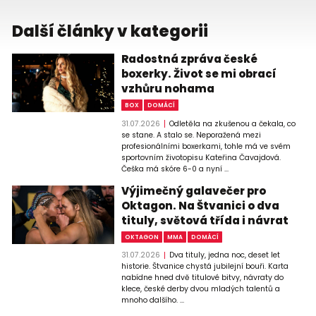
Další články v kategorii
Radostná zpráva české
boxerky. Život se mi obrací
vzhůru nohama
BOX
DOMÁCÍ
31.07.2026
Odletěla na zkušenou a čekala, co
se stane. A stalo se. Neporažená mezi
profesionálními boxerkami, tohle má ve svém
sportovním životopisu Kateřina Čavajdová.
Češka má skóre 6-0 a nyní ...
Výjimečný galavečer pro
Oktagon. Na Štvanici o dva
tituly, světová třída i návrat
OKTAGON
MMA
DOMÁCÍ
31.07.2026
Dva tituly, jedna noc, deset let
historie. Štvanice chystá jubilejní bouři. Karta
nabídne hned dvě titulové bitvy, návraty do
klece, české derby dvou mladých talentů a
mnoho dalšího. ...