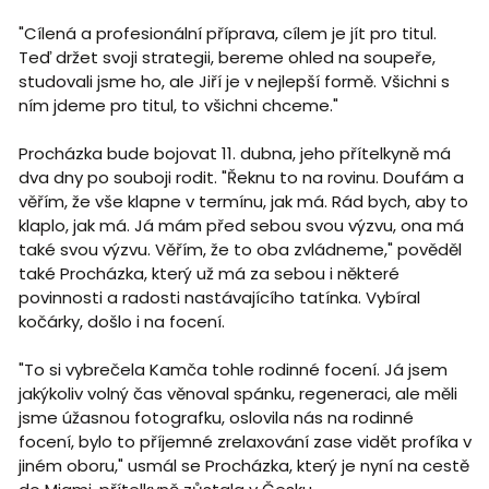
"Cílená a profesionální příprava, cílem je jít pro titul.
Teď držet svoji strategii, bereme ohled na soupeře,
studovali jsme ho, ale Jiří je v nejlepší formě. Všichni s
ním jdeme pro titul, to všichni chceme."
Procházka bude bojovat 11. dubna, jeho přítelkyně má
dva dny po souboji rodit. "Řeknu to na rovinu. Doufám a
věřím, že vše klapne v termínu, jak má. Rád bych, aby to
klaplo, jak má. Já mám před sebou svou výzvu, ona má
také svou výzvu. Věřím, že to oba zvládneme," pověděl
také Procházka, který už má za sebou i některé
povinnosti a radosti nastávajícího tatínka. Vybíral
kočárky, došlo i na focení.
"To si vybrečela Kamča tohle rodinné focení. Já jsem
jakýkoliv volný čas věnoval spánku, regeneraci, ale měli
jsme úžasnou fotografku, oslovila nás na rodinné
focení, bylo to příjemné zrelaxování zase vidět profíka v
jiném oboru," usmál se Procházka, který je nyní na cestě