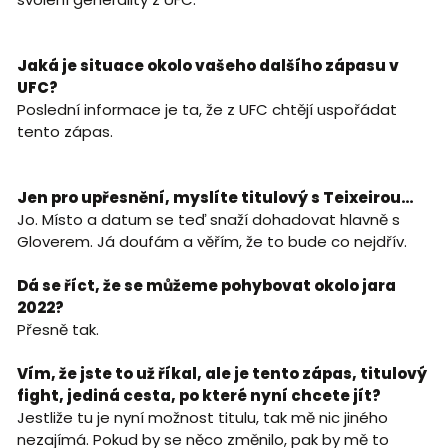
Jaká je situace okolo vašeho dalšího zápasu v
UFC?
Poslední informace je ta, že z UFC chtějí uspořádat
tento zápas.
Jen pro upřesnění, myslíte titulový s Teixeirou…
Jo. Místo a datum se teď snaží dohadovat hlavně s
Gloverem. Já doufám a věřím, že to bude co nejdřív.
Dá se říct, že se můžeme pohybovat okolo jara
2022?
Přesně tak.
Vím, že jste to už říkal, ale je tento zápas, titulový
fight, jediná cesta, po které nyní chcete jít?
Jestliže tu je nyní možnost titulu, tak mě nic jiného
nezajímá. Pokud by se něco změnilo, pak by mě to