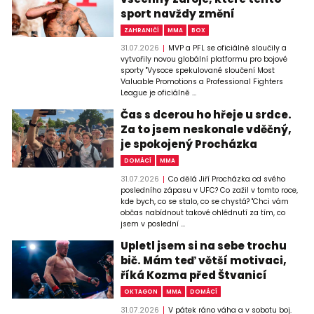
sport navždy změní
ZAHRANIČÍ
MMA
BOX
31.07.2026
MVP a PFL se oficiálně sloučily a
vytvořily novou globální platformu pro bojové
sporty "Vysoce spekulované sloučení Most
Valuable Promotions a Professional Fighters
League je oficiálně ...
Čas s dcerou ho hřeje u srdce.
Za to jsem neskonale vděčný,
je spokojený Procházka
DOMÁCÍ
MMA
31.07.2026
Co dělá Jiří Procházka od svého
posledního zápasu v UFC? Co zažil v tomto roce,
kde bych, co se stalo, co se chystá? "Chci vám
občas nabídnout takové ohlédnutí za tím, co
jsem v poslední ...
Upletl jsem si na sebe trochu
bič. Mám teď větší motivaci,
říká Kozma před Štvanicí
OKTAGON
MMA
DOMÁCÍ
31.07.2026
V pátek ráno váha a v sobotu boj.