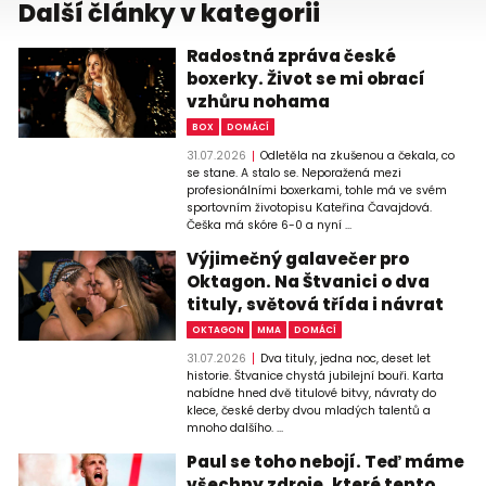
Další články v kategorii
Radostná zpráva české
boxerky. Život se mi obrací
vzhůru nohama
BOX
DOMÁCÍ
31.07.2026
Odletěla na zkušenou a čekala, co
se stane. A stalo se. Neporažená mezi
profesionálními boxerkami, tohle má ve svém
sportovním životopisu Kateřina Čavajdová.
Češka má skóre 6-0 a nyní ...
Výjimečný galavečer pro
Oktagon. Na Štvanici o dva
tituly, světová třída i návrat
OKTAGON
MMA
DOMÁCÍ
31.07.2026
Dva tituly, jedna noc, deset let
historie. Štvanice chystá jubilejní bouři. Karta
nabídne hned dvě titulové bitvy, návraty do
klece, české derby dvou mladých talentů a
mnoho dalšího. ...
Paul se toho nebojí. Teď máme
všechny zdroje, které tento