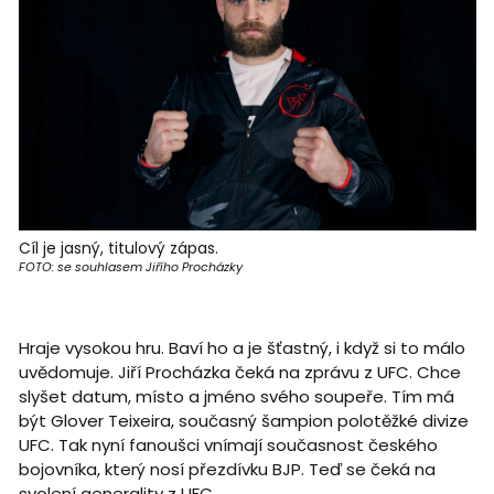
Cíl je jasný, titulový zápas.
FOTO: se souhlasem Jiřího Procházky
Hraje vysokou hru. Baví ho a je šťastný, i když si to málo
uvědomuje. Jiří Procházka čeká na zprávu z UFC. Chce
slyšet datum, místo a jméno svého soupeře. Tím má
být Glover Teixeira, současný šampion polotěžké divize
UFC. Tak nyní fanoušci vnímají současnost českého
bojovníka, který nosí přezdívku BJP. Teď se čeká na
svolení generality z UFC.