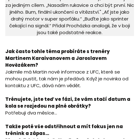
za jediným cílem. „Nasadím rukavice a chci být první. Nic
jiného. Bum, finální ukončení a vítězství." „Ať jste jako
drahý motor v super sporťáku.“ „Buďte jako sprinter
čekající na signál.“ Přidal Procházka analogii, že v boji
jsou také podstatné reakce.
Jak často tohle téma probíráte s trenéry
Martinem Karaivanovem a Jaroslavem
Hovězákem?
Jakmile má Martin nové informace z UFC, které se
mohou pustit, tak nám je předává. Když je novinka od
kontaktu z UFC, dává nám vědět.
Trénujete, jste teď ve fázi, že vám stačí datum a
kola se rozjedou na plné obrátky?
Potřebuji dva měsíce…
Takže poté vše odstřihnout a mít fokus jen na
trénink a zápas…