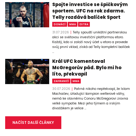
Spojte investice se špičkovým
sportem. UFC na rok zdarma.
Telly rozdává balíček Sport
DOMÁCÍ
MMA
EXTRA
31.07.2026
Telly spouští unikátní partnerskou
akci se světovou investiční platformou etoro.
Každý, kdo si založí nový účet u etoro a provede
svůj první vklad, získá od Telly kompletní balíček
...
Král UFC komentoval
McGregorův pád. Bylo mi ho
líto, překvapil
ZAHRANIČÍ
MMA
30.07.2026
Patrně nikoho nepřekvapí, že Islam
Machačev, úřadující šampion welterové váhy,
nemá ke slavnému Conoru McGregorovi zrovna
velké sympatie. Mezi jeho týmem a irským
divočákem je velice ...
NAČÍST DALŠÍ ČLÁNKY