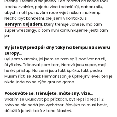
Přesně. Trénink a nic jiného. Teď možná do konce roku
trochu zvolním, pojedu více techničtěji, naberu sílu,
abych mohl po novém roce vyjet někam na kemp.
Nechci být konkrétní, ale jsem v kontaktu s
Henrym Cejudem
, který trénuje Jonese, má tam
super wrestlingy, o tom nyní komunikujeme, jestli tam
jet.
Vy jste byl před pár dny taky na kempu na severu
Evropy…
Byl jsem v Norsku, jel jsem se tam spíš podívat na tři,
čtyři dny. Trénoval jsem tam, Norové jsou super, mají
hezký přístup. Na zemi jsou fakt špička, fakt pecka.
Musím říct, že Jack Hermansson je úplně jiný level, ten je
nikde jinde co se týče ground game.
Posouváte se, trénujete, máte sny, vize…
Snažím se ukusovat po příčkách, být lepší a lepší. Z
toho se ale nedá jen vycházet, člověka to musí bavit,
důležité je být také z toho šťastný.