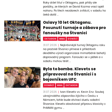
Roky držel titul v Oktagonu, pak přišly ale
porážky, ze kterých se David Kozma vrací opět
nahoru. Po třech nezdarech zvítězil, v sobotu ho
čeká další ...
Oslavy 10 let Oktagonu.
Posunutí turnaje a zábava pro
fanoušky na Štvanici
OKTAGON
MMA
DOMÁCÍ
31.07.2026
Nejkrásnější turnaj Oktagonu roku
na pražské Štvanici přinese k příležitosti
desátého výročí organizace mimořádně bohatý
doprovodný program. Fanoušci se v pátek a v
sobotu mohou těšit ...
Byla to bomba. Klevets se
připravoval na Štvanici i s
bojovníkem UFC
DOMÁCÍ
MMA
OKTAGON
31.07.2026
Ivan Klevets vs. Kevin Enz. Souboj
ukrajinského zápasníka žijícího v Česku s
Němcem, tohle bude otvírací duelu sobotní
Štvanice. Klevets absolvoval přípravu klasicky c
PriMMAt gymu ...