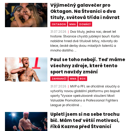
Výjimečný galavečer pro
Oktagon. Na Štvanici o dva
tituly, světová třída i návrat
OKTAGON
MMA
DOMÁCÍ
31.07.2026
Dva tituly, jedna noc, deset let
historie. Štvanice chystá jubilejní bouři. Karta
nabídne hned dvě titulové bitvy, návraty do
klece, české derby dvou mladých talentů a
mnoho dalšího. ...
Paul se toho nebojí. Teď máme
všechny zdroje, které tento
sport navždy změní
ZAHRANIČÍ
MMA
BOX
31.07.2026
MVP a PFL se oficiálně sloučily a
vytvořily novou globální platformu pro bojové
sporty "Vysoce spekulované sloučení Most
Valuable Promotions a Professional Fighters
League je oficiálně ...
Upletl jsem si na sebe trochu
bič. Mám teď větší motivaci,
říká Kozma před Štvanicí