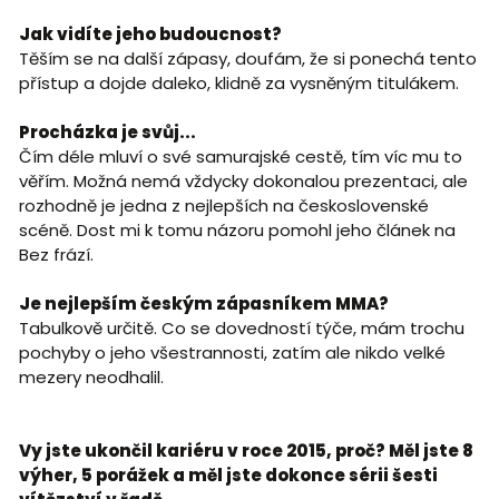
Jak vidíte jeho budoucnost?
Těším se na další zápasy, doufám, že si ponechá tento
přístup a dojde daleko, klidně za vysněným titulákem.
Procházka je svůj...
Čím déle mluví o své samurajské cestě, tím víc mu to
věřím. Možná nemá vždycky dokonalou prezentaci, ale
rozhodně je jedna z nejlepších na československé
scéně. Dost mi k tomu názoru pomohl jeho článek na
Bez frází.
Je nejlepším českým zápasníkem MMA?
Tabulkově určitě. Co se dovedností týče, mám trochu
pochyby o jeho všestrannosti, zatím ale nikdo velké
mezery neodhalil.
Vy jste ukončil kariéru v roce 2015, proč? Měl jste 8
výher, 5 porážek a měl jste dokonce sérii šesti