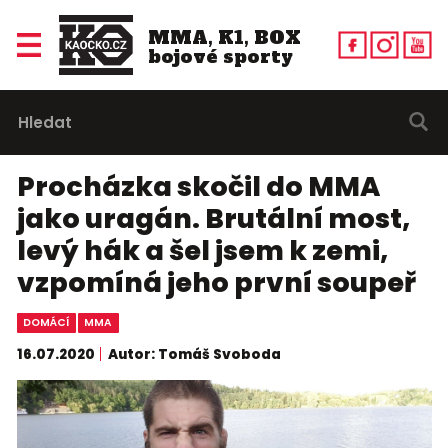
MMA, K1, BOX
bojové sporty
Procházka skočil do MMA
jako uragán. Brutální most,
levý hák a šel jsem k zemi,
vzpomíná jeho první soupeř
DOMÁCÍ
MMA
16.07.2020
Autor: Tomáš Svoboda