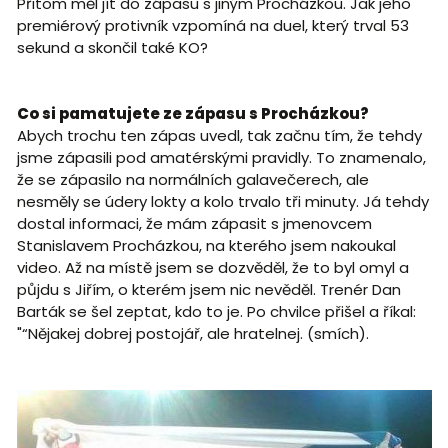
Přitom měl jít do zápasu s jiným Procházkou. Jak jeho
premiérový protivník vzpomíná na duel, který trval 53
sekund a skončil také KO?
Co si pamatujete ze zápasu s Procházkou?
Abych trochu ten zápas uvedl, tak začnu tím, že tehdy
jsme zápasili pod amatérskými pravidly. To znamenalo,
že se zápasilo na normálních galavečerech, ale
nesměly se údery lokty a kolo trvalo tři minuty. Já tehdy
dostal informaci, že mám zápasit s jmenovcem
Stanislavem Procházkou, na kterého jsem nakoukal
video. Až na místě jsem se dozvěděl, že to byl omyl a
půjdu s Jiřím, o kterém jsem nic nevěděl. Trenér Dan
Barták se šel zeptat, kdo to je. Po chvilce přišel a říkal:
"“Nějakej dobrej postojář, ale hratelnej. (smích).