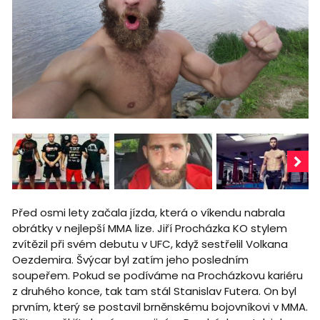
Před osmi lety začala jízda, která o víkendu nabrala
obrátky v nejlepší MMA lize. Jiří Procházka KO stylem
zvítězil při svém debutu v UFC, když sestřelil Volkana
Oezdemira. Švýcar byl zatím jeho posledním
soupeřem. Pokud se podíváme na Procházkovu kariéru
z druhého konce, tak tam stál Stanislav Futera. On byl
prvním, který se postavil brněnskému bojovníkovi v MMA.