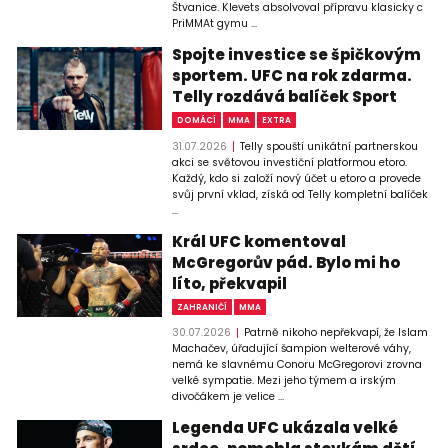
Štvanice. Klevets absolvoval přípravu klasicky c
PriMMAt gymu ...
Spojte investice se špičkovým
sportem. UFC na rok zdarma.
Telly rozdává balíček Sport
DOMÁCÍ
MMA
EXTRA
31.07.2026
Telly spouští unikátní partnerskou
akci se světovou investiční platformou etoro.
Každý, kdo si založí nový účet u etoro a provede
svůj první vklad, získá od Telly kompletní balíček
...
Král UFC komentoval
McGregorův pád. Bylo mi ho
líto, překvapil
ZAHRANIČÍ
MMA
30.07.2026
Patrně nikoho nepřekvapí, že Islam
Machačev, úřadující šampion welterové váhy,
nemá ke slavnému Conoru McGregorovi zrovna
velké sympatie. Mezi jeho týmem a irským
divočákem je velice ...
Legenda UFC ukázala velké