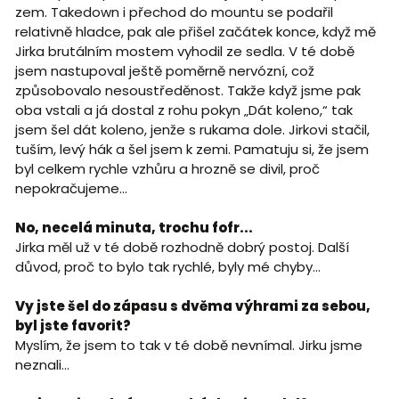
zem. Takedown i přechod do mountu se podařil
relativně hladce, pak ale přišel začátek konce, když mě
Jirka brutálním mostem vyhodil ze sedla. V té době
jsem nastupoval ještě poměrně nervózní, což
způsobovalo nesoustředěnost. Takže když jsme pak
oba vstali a já dostal z rohu pokyn „Dát koleno,“ tak
jsem šel dát koleno, jenže s rukama dole. Jirkovi stačil,
tuším, levý hák a šel jsem k zemi. Pamatuju si, že jsem
byl celkem rychle vzhůru a hrozně se divil, proč
nepokračujeme...
No, necelá minuta, trochu fofr...
Jirka měl už v té době rozhodně dobrý postoj. Další
důvod, proč to bylo tak rychlé, byly mé chyby...
Vy jste šel do zápasu s dvěma výhrami za sebou,
byl jste favorit?
Myslím, že jsem to tak v té době nevnímal. Jirku jsme
neznali...