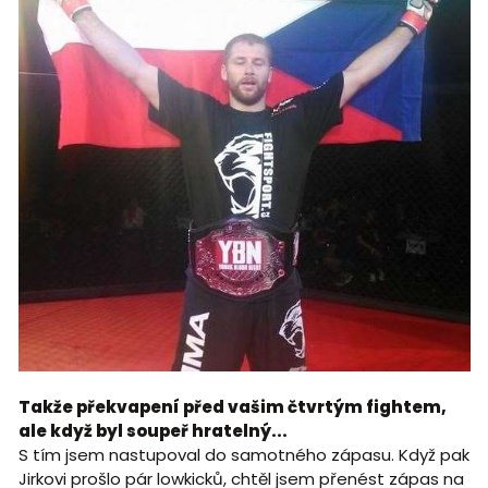
Takže překvapení před vašim čtvrtým fightem,
ale když byl soupeř hratelný...
S tím jsem nastupoval do samotného zápasu. Když pak
Jirkovi prošlo pár lowkicků, chtěl jsem přenést zápas na