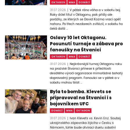
OKTAGON
MMA
DOMÁCÍ
31.07.2026
V pátek ráno váha a v sobotu boj.
Roky držel titul v Oktagonu, pak přišly ale
porážky, ze kterých se David Kozma vrací opět
nahoru. Po třech nezdarech zvítězil, v sobotu ho
čeká další ...
Oslavy 10 let Oktagonu.
Posunutí turnaje a zábava pro
fanoušky na Štvanici
OKTAGON
MMA
DOMÁCÍ
31.07.2026
Nejkrásnější turnaj Oktagonu roku
na pražské Štvanici přinese k příležitosti
desátého výročí organizace mimořádně bohatý
doprovodný program. Fanoušci se v pátek a v
sobotu mohou těšit ...
Byla to bomba. Klevets se
připravoval na Štvanici i s
bojovníkem UFC
DOMÁCÍ
MMA
OKTAGON
31.07.2026
Ivan Klevets vs. Kevin Enz. Souboj
ukrajinského zápasníka žijícího v Česku s
Němcem, tohle bude otvírací duelu sobotní