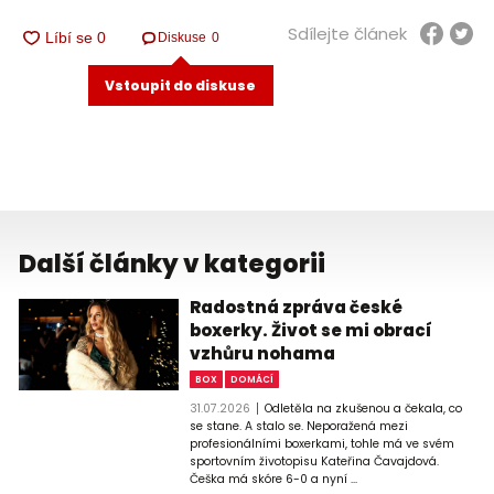
Sdílejte článek
Diskuse
0
Vstoupit do diskuse
Další články v kategorii
Radostná zpráva české
boxerky. Život se mi obrací
vzhůru nohama
BOX
DOMÁCÍ
31.07.2026
Odletěla na zkušenou a čekala, co
se stane. A stalo se. Neporažená mezi
profesionálními boxerkami, tohle má ve svém
sportovním životopisu Kateřina Čavajdová.
Češka má skóre 6-0 a nyní ...