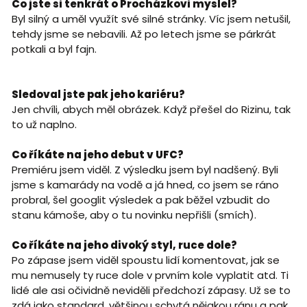
Co jste si tenkrát o Procházkovi myslel?
Byl silný a uměl využít své silné stránky. Víc jsem netušil,
tehdy jsme se nebavili. Až po letech jsme se párkrát
potkali a byl fajn.
Sledoval jste pak jeho kariéru?
Jen chvíli, abych měl obrázek. Když přešel do Rizinu, tak
to už naplno.
Co říkáte na jeho debut v UFC?
Premiéru jsem viděl. Z výsledku jsem byl nadšený. Byli
jsme s kamarády na vodě a já hned, co jsem se ráno
probral, šel googlit výsledek a pak běžel vzbudit do
stanu kámoše, aby o tu novinku nepřišli (smích).
Co říkáte na jeho divoký styl, ruce dole?
Po zápase jsem viděl spoustu lidí komentovat, jak se
mu nemusely ty ruce dole v prvním kole vyplatit atd. Ti
lidé ale asi očividně neviděli předchozí zápasy. Už se to
zdá jako standard, většinou schytá nějakou ránu a pak