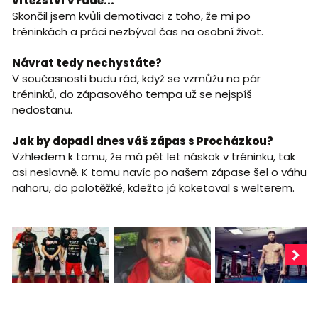
vítězství v řadě...
Skončil jsem kvůli demotivaci z toho, že mi po
tréninkách a práci nezbýval čas na osobní život.
Návrat tedy nechystáte?
V současnosti budu rád, když se vzmůžu na pár
tréninků, do zápasového tempa už se nejspíš
nedostanu.
Jak by dopadl dnes váš zápas s Procházkou?
Vzhledem k tomu, že má pět let náskok v tréninku, tak
asi neslavně. K tomu navíc po našem zápase šel o váhu
nahoru, do polotěžké, kdežto já koketoval s welterem.