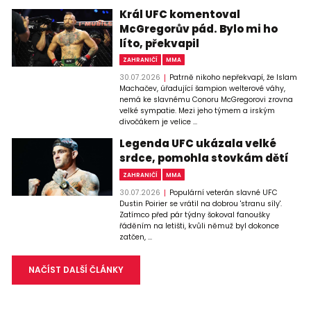
Král UFC komentoval
McGregorův pád. Bylo mi ho
líto, překvapil
ZAHRANIČÍ
MMA
30.07.2026
Patrně nikoho nepřekvapí, že Islam
Machačev, úřadující šampion welterové váhy,
nemá ke slavnému Conoru McGregorovi zrovna
velké sympatie. Mezi jeho týmem a irským
divočákem je velice ...
Legenda UFC ukázala velké
srdce, pomohla stovkám dětí
ZAHRANIČÍ
MMA
30.07.2026
Populární veterán slavné UFC
Dustin Poirier se vrátil na dobrou 'stranu síly'.
Zatímco před pár týdny šokoval fanoušky
řáděním na letišti, kvůli němuž byl dokonce
zatčen, ...
NAČÍST DALŠÍ ČLÁNKY