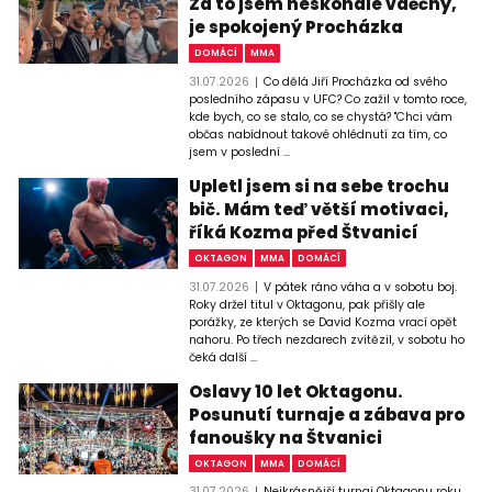
Za to jsem neskonale vděčný,
je spokojený Procházka
DOMÁCÍ
MMA
31.07.2026
Co dělá Jiří Procházka od svého
posledního zápasu v UFC? Co zažil v tomto roce,
kde bych, co se stalo, co se chystá? "Chci vám
občas nabídnout takové ohlédnutí za tím, co
jsem v poslední ...
Upletl jsem si na sebe trochu
bič. Mám teď větší motivaci,
říká Kozma před Štvanicí
OKTAGON
MMA
DOMÁCÍ
31.07.2026
V pátek ráno váha a v sobotu boj.
Roky držel titul v Oktagonu, pak přišly ale
porážky, ze kterých se David Kozma vrací opět
nahoru. Po třech nezdarech zvítězil, v sobotu ho
čeká další ...
Oslavy 10 let Oktagonu.
Posunutí turnaje a zábava pro
fanoušky na Štvanici
OKTAGON
MMA
DOMÁCÍ
31.07.2026
Nejkrásnější turnaj Oktagonu roku