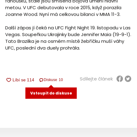
fanoušků, stále jsou smíšená bojová umění hlavní
metou. V UFC debutovala v roce 2015, když porazila
Joanne Wood. Nyní má celkovou bilanci v MMA 11-3.
Další zápas jí čeká na UFC Fight Night 19. listopadu v Las
Vegas. Soupeřkou Ukrajinky bude Jennifer Maia (19-9-1).
Tato Brazilka je na osmém místě žebříčku muší váhy
UFC, poslední dva duely prohrála.
Sdílejte článek
Diskuse
10
Vstoupit do diskuse