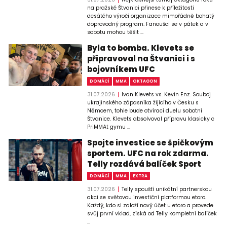
na pražské Štvanici přinese k příležitosti
desátého výročí organizace mimořádně bohatý
doprovodný program. Fanoušci se v pátek a v
sobotu mohou těšit ...
Byla to bomba. Klevets se
připravoval na Štvanici i s
bojovníkem UFC
DOMÁCÍ
MMA
OKTAGON
31.07.2026
Ivan Klevets vs. Kevin Enz. Souboj
ukrajinského zápasníka žijícího v Česku s
Němcem, tohle bude otvírací duelu sobotní
Štvanice. Klevets absolvoval přípravu klasicky c
PriMMAt gymu ...
Spojte investice se špičkovým
sportem. UFC na rok zdarma.
Telly rozdává balíček Sport
DOMÁCÍ
MMA
EXTRA
31.07.2026
Telly spouští unikátní partnerskou
akci se světovou investiční platformou etoro.
Každý, kdo si založí nový účet u etoro a provede
svůj první vklad, získá od Telly kompletní balíček
...