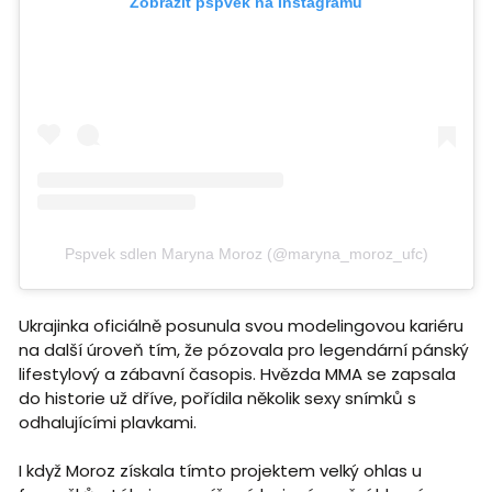
Zobrazit pspvek na Instagramu
Pspvek sdlen Maryna Moroz (@maryna_moroz_ufc)
Ukrajinka oficiálně posunula svou modelingovou kariéru
na další úroveň tím, že pózovala pro legendární pánský
lifestylový a zábavní časopis. Hvězda MMA se zapsala
do historie už dříve, pořídila několik sexy snímků s
odhalujícími plavkami.
I když Moroz získala tímto projektem velký ohlas u