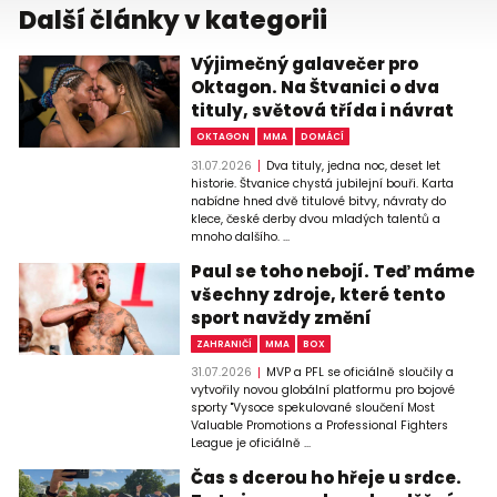
Další články v kategorii
Výjimečný galavečer pro
Oktagon. Na Štvanici o dva
tituly, světová třída i návrat
OKTAGON
MMA
DOMÁCÍ
31.07.2026
Dva tituly, jedna noc, deset let
historie. Štvanice chystá jubilejní bouři. Karta
nabídne hned dvě titulové bitvy, návraty do
klece, české derby dvou mladých talentů a
mnoho dalšího. ...
Paul se toho nebojí. Teď máme
všechny zdroje, které tento
sport navždy změní
ZAHRANIČÍ
MMA
BOX
31.07.2026
MVP a PFL se oficiálně sloučily a
vytvořily novou globální platformu pro bojové
sporty "Vysoce spekulované sloučení Most
Valuable Promotions a Professional Fighters
League je oficiálně ...
Čas s dcerou ho hřeje u srdce.