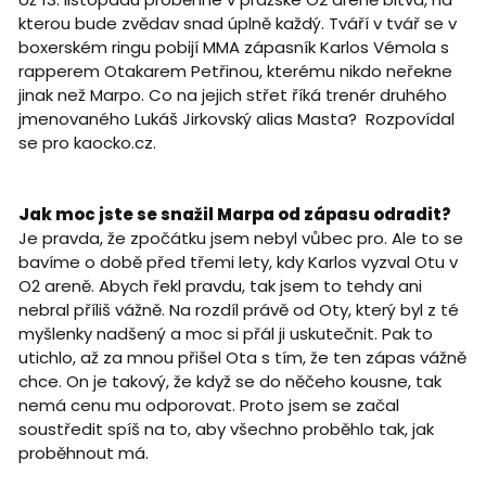
kterou bude zvědav snad úplně každý. Tváří v tvář se v
boxerském ringu pobijí MMA zápasník Karlos Vémola s
rapperem Otakarem Petřinou, kterému nikdo neřekne
jinak než Marpo. Co na jejich střet říká trenér druhého
jmenovaného Lukáš Jirkovský alias Masta? Rozpovídal
se pro kaocko.cz.
Jak moc jste se snažil Marpa od zápasu odradit?
Je pravda, že zpočátku jsem nebyl vůbec pro. Ale to se
bavíme o době před třemi lety, kdy Karlos vyzval Otu v
O2 areně. Abych řekl pravdu, tak jsem to tehdy ani
nebral příliš vážně. Na rozdíl právě od Oty, který byl z té
myšlenky nadšený a moc si přál ji uskutečnit. Pak to
utichlo, až za mnou přišel Ota s tím, že ten zápas vážně
chce. On je takový, že když se do něčeho kousne, tak
nemá cenu mu odporovat. Proto jsem se začal
soustředit spíš na to, aby všechno proběhlo tak, jak
proběhnout má.