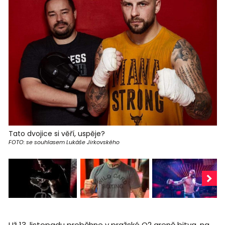
Tato dvojice si věří, uspěje?
FOTO: se souhlasem Lukáše Jirkovského
Už 13. listopadu proběhne v pražské O2 areně bitva, na