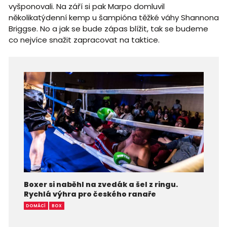
vyšponovali. Na září si pak Marpo domluvil
několikatýdenní kemp u šampióna těžké váhy Shannona
Briggse. No a jak se bude zápas blížit, tak se budeme
co nejvíce snažit zapracovat na taktice.
Boxer si naběhl na zvedák a šel z ringu.
Rychlá výhra pro českého ranaře
DOMÁCÍ
BOX