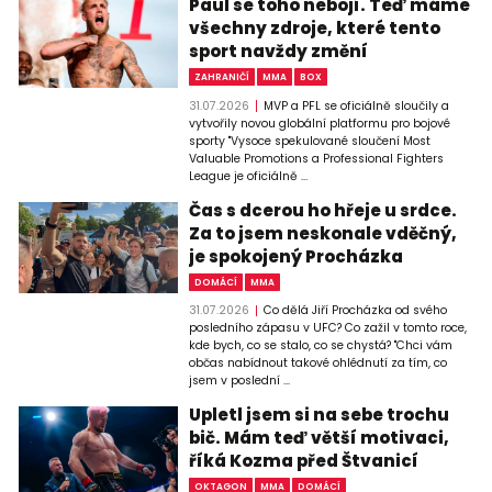
Paul se toho nebojí. Teď máme
všechny zdroje, které tento
sport navždy změní
ZAHRANIČÍ
MMA
BOX
31.07.2026
MVP a PFL se oficiálně sloučily a
vytvořily novou globální platformu pro bojové
sporty "Vysoce spekulované sloučení Most
Valuable Promotions a Professional Fighters
League je oficiálně ...
Čas s dcerou ho hřeje u srdce.
Za to jsem neskonale vděčný,
je spokojený Procházka
DOMÁCÍ
MMA
31.07.2026
Co dělá Jiří Procházka od svého
posledního zápasu v UFC? Co zažil v tomto roce,
kde bych, co se stalo, co se chystá? "Chci vám
občas nabídnout takové ohlédnutí za tím, co
jsem v poslední ...
Upletl jsem si na sebe trochu
bič. Mám teď větší motivaci,
říká Kozma před Štvanicí
OKTAGON
MMA
DOMÁCÍ