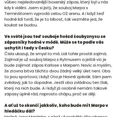
vůbec nejsledovanější boxerský zápas, který byl u nás
kdy k vidění. Jsem si jistý, že souboj Marpa s
Terminátorem vyprodá celou O2 arenu. A i když teď
hodně lidí tvrdí, že je to blbost, tak vezměte jed, že
koukat se budou.
Ve světě jsou teď souboje hvězd šoubyznysu se
zápasníky hodně v módě. Může se to podle vás
uchytit i tady v Česku?
Čísla ukazují, že smysl to má. Lidi tohle prostě zajímá.
Zajímal je už souboj Marpa s Rytmusem a ještě víc je
bude zajímat zápas Karlose s Marpem. Navíc si myslím,
že zrovna bitva těchto dvou žádný velký úlet není. Oba
to jsou sportovci, i když Ota je hlavně zpěvák. Sám jsem
zvědavý, jak to dopadne. Jestli oba zvládnou ten tlak,
který na nich bude. A i když já osobně nemám takové
zápasy úplně rád, naprosto chápu, proč se dějí.
A ať už to skončí jakkoliv, koho bude mít Marpo v
hledáčku dál?
Možná Jona Mariánka, s nímž už proběhly šťouchance