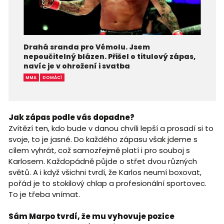
Drahá sranda pro Vémolu. Jsem
nepoučitelný blázen. Přišel o titulový zápas,
navíc je v ohrožení i svatba
MMA
DOMÁCÍ
Jak zápas podle vás dopadne?
Zvítězí ten, kdo bude v danou chvíli lepší a prosadí si to
svoje, to je jasné. Do každého zápasu však jdeme s
cílem vyhrát, což samozřejmě platí i pro souboj s
Karlosem. Každopádně půjde o střet dvou různých
světů. A i když všichni tvrdí, že Karlos neumí boxovat,
pořád je to stokilový chlap a profesionální sportovec.
To je třeba vnímat.
Sám Marpo tvrdí, že mu vyhovuje pozice