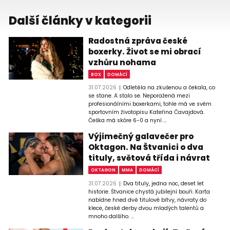
Další články v kategorii
Radostná zpráva české
boxerky. Život se mi obrací
vzhůru nohama
BOX
DOMÁCÍ
31.07.2026
Odletěla na zkušenou a čekala, co
se stane. A stalo se. Neporažená mezi
profesionálními boxerkami, tohle má ve svém
sportovním životopisu Kateřina Čavajdová.
Češka má skóre 6-0 a nyní ...
Výjimečný galavečer pro
Oktagon. Na Štvanici o dva
tituly, světová třída i návrat
OKTAGON
MMA
DOMÁCÍ
31.07.2026
Dva tituly, jedna noc, deset let
historie. Štvanice chystá jubilejní bouři. Karta
nabídne hned dvě titulové bitvy, návraty do
klece, české derby dvou mladých talentů a
mnoho dalšího. ...