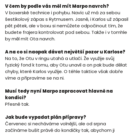
V čem by podle vás měl mít Marpo navrch?
V boxerské technice i pohybu. Navíc už má za sebou
šestikolový zápas s Rytmusem. Jasně, i Karlos už zápasil
pět pětek, ale v boxu si nemůžete odpočinout tím, že
budete frajera kontrolovat pod sebou. Takže i v tomhle
by měl mít Ota navrch.
A na co si naopak dávat největší pozor u Karlose?
Na to, že Otu v ringu utahá a utlačí. Že využije svůj
fyzický fond k tomu, aby Otu unavil a on pak bude dělat
chyby, které Karlos využije. O téhle taktice však dobře
víme a připravíme se na ni.
Musí tedy nyní Marpo zapracovat hlavně na
kondici?
Přesně tak.
Jak bude vypadat plán přípravy?
Červenec si necháváme volnější, ale od srpna
začínáme bušit právě do kondičky tak, abychom ji