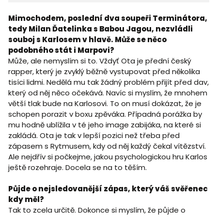
Mimochodem, poslední dva soupeři Terminátora,
tedy Milan Ďatelinka s Babou Jagou, nezvládli
souboj s Karlosem v hlavě. Může se něco
podobného stát i Marpovi?
Může, ale nemyslím si to. Vždyť Ota je přední český
rapper, který je zvyklý běžně vystupovat před několika
tisíci lidmi. Nedělá mu tak žádný problém přijít před dav,
který od něj něco očekává. Navíc si myslím, že mnohem
větší tlak bude na Karlosovi. To on musí dokázat, že je
schopen porazit v boxu zpěváka. Případná porážka by
mu hodně ublížila v té jeho image zabijáka, na které si
zakládá. Ota je tak v lepší pozici než třeba před
zápasem s Rytmusem, kdy od něj každý čekal vítězství.
Ale nejdřív si počkejme, jakou psychologickou hru Karlos
ještě rozehraje. Docela se na to těším.
Půjde o nejsledovanější zápas, který váš svěřenec
kdy měl?
Tak to zcela určitě. Dokonce si myslím, že půjde o