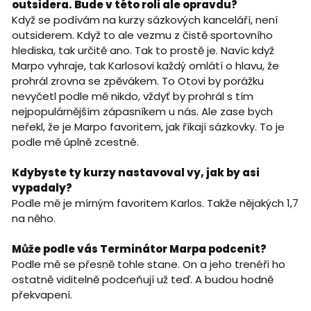
outsidera. Bude v této roli ale opravdu?
Když se podívám na kurzy sázkových kanceláří, není
outsiderem. Když to ale vezmu z čistě sportovního
hlediska, tak určitě ano. Tak to prostě je. Navíc když
Marpo vyhraje, tak Karlosovi každý omlátí o hlavu, že
prohrál zrovna se zpěvákem. To Otovi by porážku
nevyčetl podle mě nikdo, vždyť by prohrál s tím
nejpopulárnějším zápasníkem u nás. Ale zase bych
neřekl, že je Marpo favoritem, jak říkají sázkovky. To je
podle mě úplně zcestné.
Kdybyste ty kurzy nastavoval vy, jak by asi
vypadaly?
Podle mě je mírným favoritem Karlos. Takže nějakých 1,7
na něho.
Může podle vás Terminátor Marpa podcenit?
Podle mě se přesně tohle stane. On a jeho trenéři ho
ostatně viditelně podceňují už teď. A budou hodně
překvapení.