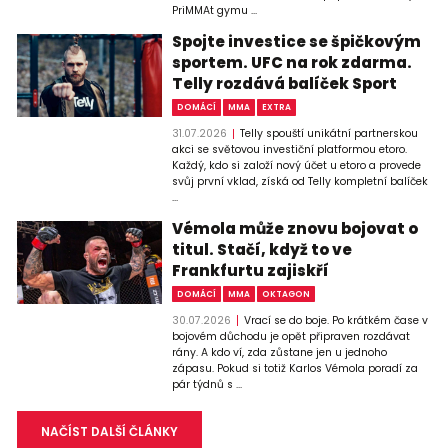
PriMMAt gymu ...
Spojte investice se špičkovým
sportem. UFC na rok zdarma.
Telly rozdává balíček Sport
DOMÁCÍ
MMA
EXTRA
31.07.2026
Telly spouští unikátní partnerskou
akci se světovou investiční platformou etoro.
Každý, kdo si založí nový účet u etoro a provede
svůj první vklad, získá od Telly kompletní balíček
...
Vémola může znovu bojovat o
titul. Stačí, když to ve
Frankfurtu zajiskří
DOMÁCÍ
MMA
OKTAGON
30.07.2026
Vrací se do boje. Po krátkém čase v
bojovém důchodu je opět připraven rozdávat
rány. A kdo ví, zda zůstane jen u jednoho
zápasu. Pokud si totiž Karlos Vémola poradí za
pár týdnů s ...
NAČÍST DALŠÍ ČLÁNKY