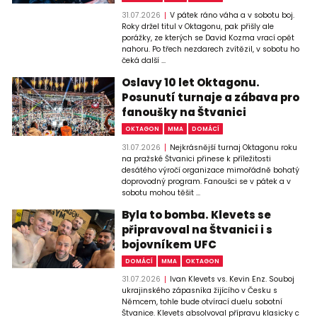
31.07.2026
V pátek ráno váha a v sobotu boj.
Roky držel titul v Oktagonu, pak přišly ale
porážky, ze kterých se David Kozma vrací opět
nahoru. Po třech nezdarech zvítězil, v sobotu ho
čeká další ...
Oslavy 10 let Oktagonu.
Posunutí turnaje a zábava pro
fanoušky na Štvanici
OKTAGON
MMA
DOMÁCÍ
31.07.2026
Nejkrásnější turnaj Oktagonu roku
na pražské Štvanici přinese k příležitosti
desátého výročí organizace mimořádně bohatý
doprovodný program. Fanoušci se v pátek a v
sobotu mohou těšit ...
Byla to bomba. Klevets se
připravoval na Štvanici i s
bojovníkem UFC
DOMÁCÍ
MMA
OKTAGON
31.07.2026
Ivan Klevets vs. Kevin Enz. Souboj
ukrajinského zápasníka žijícího v Česku s
Němcem, tohle bude otvírací duelu sobotní
Štvanice. Klevets absolvoval přípravu klasicky c