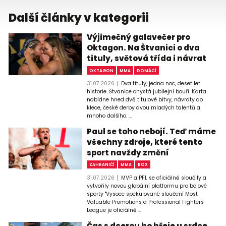
Další články v kategorii
Výjimečný galavečer pro
Oktagon. Na Štvanici o dva
tituly, světová třída i návrat
OKTAGON
MMA
DOMÁCÍ
31.07.2026
Dva tituly, jedna noc, deset let
historie. Štvanice chystá jubilejní bouři. Karta
nabídne hned dvě titulové bitvy, návraty do
klece, české derby dvou mladých talentů a
mnoho dalšího. ...
Paul se toho nebojí. Teď máme
všechny zdroje, které tento
sport navždy změní
ZAHRANIČÍ
MMA
BOX
31.07.2026
MVP a PFL se oficiálně sloučily a
vytvořily novou globální platformu pro bojové
sporty "Vysoce spekulované sloučení Most
Valuable Promotions a Professional Fighters
League je oficiálně ...
Čas s dcerou ho hřeje u srdce.