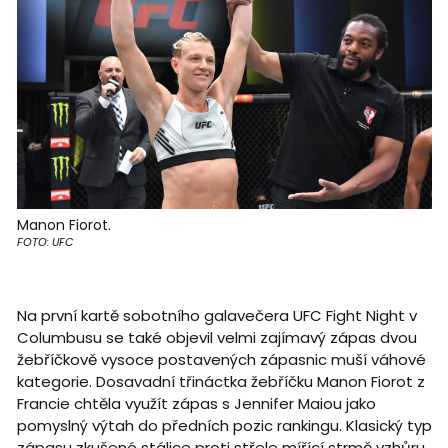
Manon Fiorot.
FOTO: UFC
Na první kartě sobotního galavečera UFC Fight Night v
Columbusu se také objevil velmi zajímavý zápas dvou
žebříčkově vysoce postavených zápasnic muší váhové
kategorie. Dosavadní třináctka žebříčku Manon Fiorot z
Francie chtěla využít zápas s Jennifer Maiou jako
pomyslný výtah do předních pozic rankingu. Klasický typ
zápasu zkušené stálice proti střele mířící strmě vzhůru.