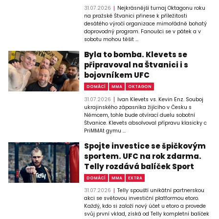
31.07.2026
Nejkrásnější turnaj Oktagonu roku
na pražské Štvanici přinese k příležitosti
desátého výročí organizace mimořádně bohatý
doprovodný program. Fanoušci se v pátek a v
sobotu mohou těšit ...
Byla to bomba. Klevets se
připravoval na Štvanici i s
bojovníkem UFC
DOMÁCÍ
MMA
OKTAGON
31.07.2026
Ivan Klevets vs. Kevin Enz. Souboj
ukrajinského zápasníka žijícího v Česku s
Němcem, tohle bude otvírací duelu sobotní
Štvanice. Klevets absolvoval přípravu klasicky c
PriMMAt gymu ...
Spojte investice se špičkovým
sportem. UFC na rok zdarma.
Telly rozdává balíček Sport
DOMÁCÍ
MMA
EXTRA
31.07.2026
Telly spouští unikátní partnerskou
akci se světovou investiční platformou etoro.
Každý, kdo si založí nový účet u etoro a provede
svůj první vklad, získá od Telly kompletní balíček