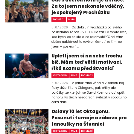
Za to jsem neskonale vděčný,
je spokojený Procházka
DOMÁCÍ
MMA
31.07.2026
Co dělá Jiří Procházka od svého
posledního zápasu v UFC? Co zažil v tomto roce,
kde bych, co se stalo, co se chystá? "Chci vám
občas nabídnout takové ohlédnutí za tím, co
jsem v poslední ...
Upletl jsem si na sebe trochu
bič. Mám teď větší motivaci,
říká Kozma před Štvanicí
OKTAGON
MMA
DOMÁCÍ
31.07.2026
V pátek ráno váha a v sobotu boj.
Roky držel titul v Oktagonu, pak přišly ale
porážky, ze kterých se David Kozma vrací opět
nahoru. Po třech nezdarech zvítězil, v sobotu ho
čeká další ...
Oslavy 10 let Oktagonu.
Posunutí turnaje a zábava pro
fanoušky na Štvanici
OKTAGON
MMA
DOMÁCÍ