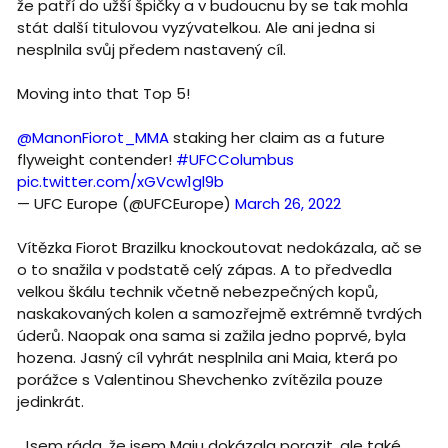
že patří do užší špičky a v budoucnu by se tak mohla
stát další titulovou vyzývatelkou. Ale ani jedna si
nesplnila svůj předem nastavený cíl.
Moving into that Top 5!
@ManonFiorot_MMA
staking her claim as a future
flyweight contender!
#UFCColumbus
pic.twitter.com/xGVcw1gl9b
— UFC Europe (@UFCEurope)
March 26, 2022
Vítězka Fiorot Brazilku knockoutovat nedokázala, ač se
o to snažila v podstatě celý zápas. A to předvedla
velkou škálu technik včetně nebezpečných kopů,
naskakovaných kolen a samozřejmě extrémně tvrdých
úderů. Naopak ona sama si zažila jedno poprvé, byla
hozena. Jasný cíl vyhrát nesplnila ani Maia, která po
porážce s Valentinou Shevchenko zvítězila pouze
jedinkrát.
„Jsem ráda, že jsem Maiu dokázala porazit, ale také