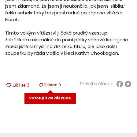
jsem zklamaná, že jsem ji neukončila, jak jsem slíbila,“
řekla sebekriticky bezprostředně po zápase vítězka
Fiorot.
Tímto velkým vítězství ji čeká prudký vzestup
žebříčkem minimálně do první pětky váhové kategorie.
Zcela jistě si myslí na držitelku titulu, ale jako další
soupeřku by ráda viděla v kleci Katlyn Chookagian.
Sdílejte článek
Diskuse
0
Vstoupit do diskuse