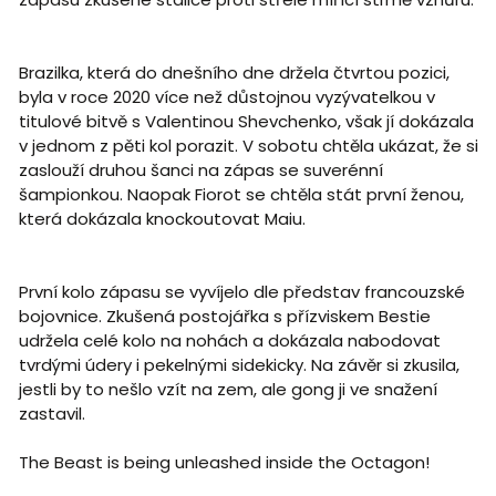
Brazilka, která do dnešního dne držela čtvrtou pozici,
byla v roce 2020 více než důstojnou vyzývatelkou v
titulové bitvě s Valentinou Shevchenko, však jí dokázala
v jednom z pěti kol porazit. V sobotu chtěla ukázat, že si
zaslouží druhou šanci na zápas se suverénní
šampionkou. Naopak Fiorot se chtěla stát první ženou,
která dokázala knockoutovat Maiu.
První kolo zápasu se vyvíjelo dle představ francouzské
bojovnice. Zkušená postojářka s přízviskem Bestie
udržela celé kolo na nohách a dokázala nabodovat
tvrdými údery i pekelnými sidekicky. Na závěr si zkusila,
jestli by to nešlo vzít na zem, ale gong ji ve snažení
zastavil.
The Beast is being unleashed inside the Octagon!