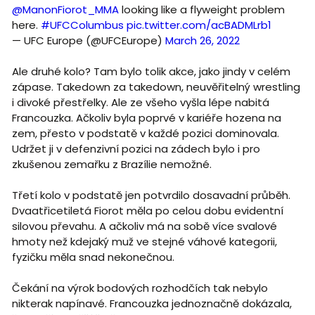
@ManonFiorot_MMA
looking like a flyweight problem
here.
#UFCColumbus
pic.twitter.com/acBADMLrb1
— UFC Europe (@UFCEurope)
March 26, 2022
Ale druhé kolo? Tam bylo tolik akce, jako jindy v celém
zápase. Takedown za takedown, neuvěřitelný wrestling
i divoké přestřelky. Ale ze všeho vyšla lépe nabitá
Francouzka. Ačkoliv byla poprvé v kariéře hozena na
zem, přesto v podstatě v každé pozici dominovala.
Udržet ji v defenzivní pozici na zádech bylo i pro
zkušenou zemařku z Brazílie nemožné.
Třetí kolo v podstatě jen potvrdilo dosavadní průběh.
Dvaatřicetiletá Fiorot měla po celou dobu evidentní
silovou převahu. A ačkoliv má na sobě více svalové
hmoty než kdejaký muž ve stejné váhové kategorii,
fyzičku měla snad nekonečnou.
Čekání na výrok bodových rozhodčích tak nebylo
nikterak napínavé. Francouzka jednoznačně dokázala,