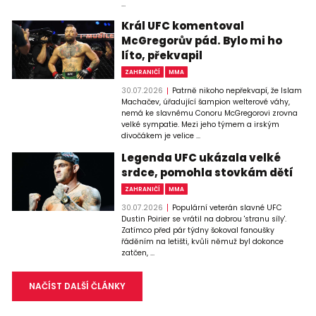
...
Král UFC komentoval
McGregorův pád. Bylo mi ho
líto, překvapil
ZAHRANIČÍ
MMA
30.07.2026
Patrně nikoho nepřekvapí, že Islam
Machačev, úřadující šampion welterové váhy,
nemá ke slavnému Conoru McGregorovi zrovna
velké sympatie. Mezi jeho týmem a irským
divočákem je velice ...
Legenda UFC ukázala velké
srdce, pomohla stovkám dětí
ZAHRANIČÍ
MMA
30.07.2026
Populární veterán slavné UFC
Dustin Poirier se vrátil na dobrou 'stranu síly'.
Zatímco před pár týdny šokoval fanoušky
řáděním na letišti, kvůli němuž byl dokonce
zatčen, ...
NAČÍST DALŠÍ ČLÁNKY