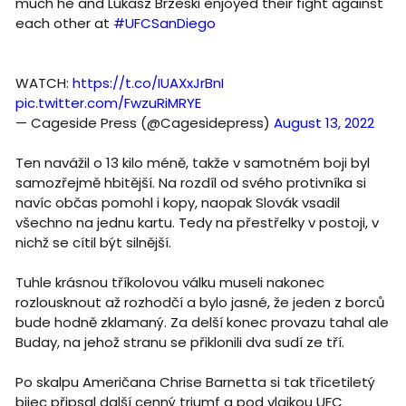
much he and Lukasz Brzeski enjoyed their fight against
each other at
#UFCSanDiego
WATCH:
https://t.co/IUAXxJrBnI
pic.twitter.com/FwzuRiMRYE
— Cageside Press (@Cagesidepress)
August 13, 2022
Ten navážil o 13 kilo méně, takže v samotném boji byl
samozřejmě hbitější. Na rozdíl od svého protivníka si
navíc občas pomohl i kopy, naopak Slovák vsadil
všechno na jednu kartu. Tedy na přestřelky v postoji, v
nichž se cítil být silnější.
Tuhle krásnou tříkolovou válku museli nakonec
rozlousknout až rozhodčí a bylo jasné, že jeden z borců
bude hodně zklamaný. Za delší konec provazu tahal ale
Buday, na jehož stranu se přiklonili dva sudí ze tří.
Po skalpu Američana Chrise Barnetta si tak třicetiletý
bijec připsal další cenný triumf a pod vlajkou UFC