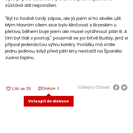
zůstává dál neporažen.
"Byl to hodně tvrdý zápas, ale já jsem si ho skvěle užil.
Mým hlavním cílem sice bylo klinčovat s Brzeskim u
pletiva, během boje jsem ale musel vytáhnout plán B. A
tím byl tlak v postoji," pousmál se po bitvě Buday, jenž si
připsal jedenáctou výhru kariéry. Porážku má stále
jednu jedinou, když před pěti lety nestačil na Španěla
Juana Espinu.
Sdílejte článek
Diskuse
3
Vstoupit do diskuse