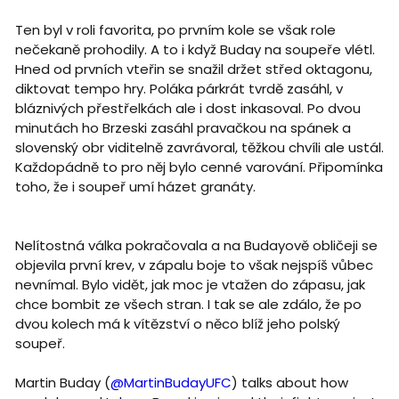
Ten byl v roli favorita, po prvním kole se však role
nečekaně prohodily. A to i když Buday na soupeře vlétl.
Hned od prvních vteřin se snažil držet střed oktagonu,
diktovat tempo hry. Poláka párkrát tvrdě zasáhl, v
bláznivých přestřelkách ale i dost inkasoval. Po dvou
minutách ho Brzeski zasáhl pravačkou na spánek a
slovenský obr viditelně zavrávoral, těžkou chvíli ale ustál.
Každopádně to pro něj bylo cenné varování. Připomínka
toho, že i soupeř umí házet granáty.
Nelítostná válka pokračovala a na Budayově obličeji se
objevila první krev, v zápalu boje to však nejspíš vůbec
nevnímal. Bylo vidět, jak moc je vtažen do zápasu, jak
chce bombit ze všech stran. I tak se ale zdálo, že po
dvou kolech má k vítězství o něco blíž jeho polský
soupeř.
Martin Buday (
@MartinBudayUFC
) talks about how