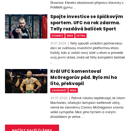
Štvanice. Klevets absolvoval přípravu klasicky c
PriMMAt gymu ...
Spojte investice se špičkovým
sportem. UFC na rok zdarma.
Telly rozdává balíček Sport
DOMÁCÍ
MMA
EXTRA
31.07.2026
Telly spouští unikátní partnerskou
akci se světovou investiční platformou etoro.
Každý, kdo si založí nový účet u etoro a provede
svůj první vklad, získá od Telly kompletní balíček
...
Král UFC komentoval
McGregorův pád. Bylo mi ho
líto, překvapil
ZAHRANIČÍ
MMA
30.07.2026
Patrně nikoho nepřekvapí, že Islam
Machačev, úřadující šampion welterové váhy,
nemá ke slavnému Conoru McGregorovi zrovna
velké sympatie. Mezi jeho týmem a irským
divočákem je velice ...
NAČÍST DALŠÍ ČLÁNKY