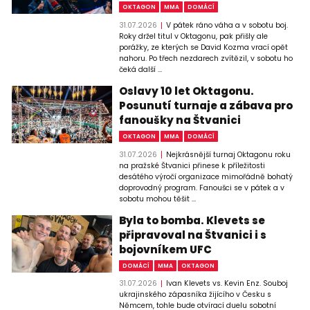
OKTAGON
MMA
DOMÁCÍ
31.07.2026
V pátek ráno váha a v sobotu boj.
Roky držel titul v Oktagonu, pak přišly ale
porážky, ze kterých se David Kozma vrací opět
nahoru. Po třech nezdarech zvítězil, v sobotu ho
čeká další ...
Oslavy 10 let Oktagonu.
Posunutí turnaje a zábava pro
fanoušky na Štvanici
OKTAGON
MMA
DOMÁCÍ
31.07.2026
Nejkrásnější turnaj Oktagonu roku
na pražské Štvanici přinese k příležitosti
desátého výročí organizace mimořádně bohatý
doprovodný program. Fanoušci se v pátek a v
sobotu mohou těšit ...
Byla to bomba. Klevets se
připravoval na Štvanici i s
bojovníkem UFC
DOMÁCÍ
MMA
OKTAGON
31.07.2026
Ivan Klevets vs. Kevin Enz. Souboj
ukrajinského zápasníka žijícího v Česku s
Němcem, tohle bude otvírací duelu sobotní