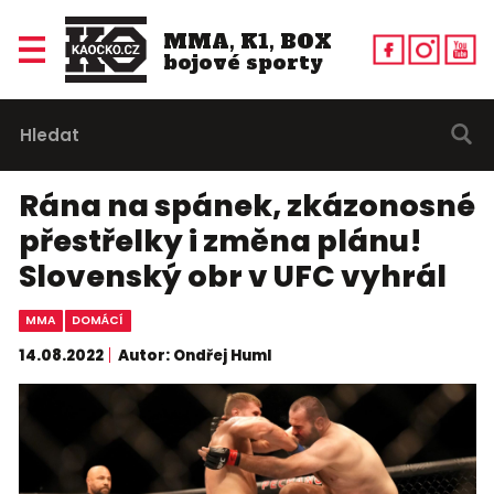
MMA, K1, BOX
bojové sporty
Rána na spánek, zkázonosné
přestřelky i změna plánu!
Slovenský obr v UFC vyhrál
MMA
DOMÁCÍ
14.08.2022
Autor: Ondřej Huml