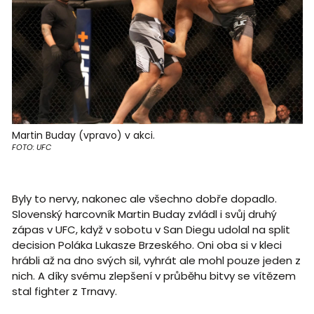
Martin Buday (vpravo) v akci.
FOTO: UFC
Byly to nervy, nakonec ale všechno dobře dopadlo.
Slovenský harcovník Martin Buday zvládl i svůj druhý
zápas v UFC, když v sobotu v San Diegu udolal na split
decision Poláka Lukasze Brzeského. Oni oba si v kleci
hrábli až na dno svých sil, vyhrát ale mohl pouze jeden z
nich. A díky svému zlepšení v průběhu bitvy se vítězem
stal fighter z Trnavy.