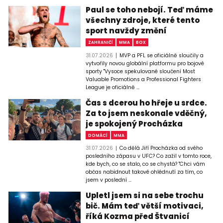
Paul se toho nebojí. Teď máme
všechny zdroje, které tento
sport navždy změní
ZAHRANIČÍ
MMA
BOX
31.07.2026
MVP a PFL se oficiálně sloučily a
vytvořily novou globální platformu pro bojové
sporty "Vysoce spekulované sloučení Most
Valuable Promotions a Professional Fighters
League je oficiálně ...
Čas s dcerou ho hřeje u srdce.
Za to jsem neskonale vděčný,
je spokojený Procházka
DOMÁCÍ
MMA
31.07.2026
Co dělá Jiří Procházka od svého
posledního zápasu v UFC? Co zažil v tomto roce,
kde bych, co se stalo, co se chystá? "Chci vám
občas nabídnout takové ohlédnutí za tím, co
jsem v poslední ...
Upletl jsem si na sebe trochu
bič. Mám teď větší motivaci,
říká Kozma před Štvanicí