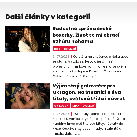
Další články v kategorii
Radostná zpráva české
boxerky. Život se mi obrací
vzhůru nohama
BOX
DOMÁCÍ
31.07.2026
Odletěla na zkušenou a čekala, co
se stane. A stalo se. Neporažená mezi
profesionálními boxerkami, tohle má ve svém
sportovním životopisu Kateřina Čavajdová.
Češka má skóre 6-0 a nyní ...
Výjimečný galavečer pro
Oktagon. Na Štvanici o dva
tituly, světová třída i návrat
OKTAGON
MMA
DOMÁCÍ
31.07.2026
Dva tituly, jedna noc, deset let
historie. Štvanice chystá jubilejní bouři. Karta
nabídne hned dvě titulové bitvy, návraty do
klece, české derby dvou mladých talentů a
mnoho dalšího. ...