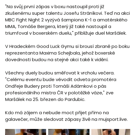
"Na svůj první zápas v boxu nastoupil proti již
zkušenému super talentu Josefu Stráníkovi. Teď na akci
MBC Fight Night 2 vyzývá šampiona K-1 a amatérského
MMA, Tomáše Bergera, který již také nastoupil a
triumfoval v boxerském duelu," přibližuje duel Maršálek.
V Hradeckém Good Luck Gymu si brousí zbraně po boku
reprezentanta Maxima Schejbala, jehož boxerské
dovednosti budou na stejné akci také k vidění.
Všechny duely budou směřovat k vrcholu večera.
"Celému eventu bude vévodit odveta promotéra
Ondřeje Budery proti Tomáši Adámkovi o pás
profesionálního mistra ČR v polotěžké váze," zve
Maršálek na 25. březen do Pardubic.
Kdo má zájem a nebude moct přijet přímo na
galavečer, může sledovat zápasy živě na mujsport.live.