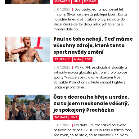
OKTAGON
MMA
DOMÁCÍ
31.07.2026
Dva tituly, jedna noc, deset let
historie. Štvanice chystá jubilejní bouři. Karta
nabídne hned dvě titulové bitvy, návraty do
klece, české derby dvou mladých talentů a
mnoho dalšího. ...
Paul se toho nebojí. Teď máme
všechny zdroje, které tento
sport navždy změní
ZAHRANIČÍ
MMA
BOX
31.07.2026
MVP a PFL se oficiálně sloučily a
vytvořily novou globální platformu pro bojové
sporty "Vysoce spekulované sloučení Most
Valuable Promotions a Professional Fighters
League je oficiálně ...
Čas s dcerou ho hřeje u srdce.
Za to jsem neskonale vděčný,
je spokojený Procházka
DOMÁCÍ
MMA
31.07.2026
Co dělá Jiří Procházka od svého
posledního zápasu v UFC? Co zažil v tomto roce,
kde bych, co se stalo, co se chystá? "Chci vám