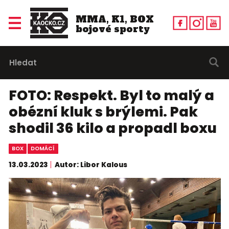
MMA, K1, BOX
bojové sporty
FOTO: Respekt. Byl to malý a
obézní kluk s brýlemi. Pak
shodil 36 kilo a propadl boxu
BOX
DOMÁCÍ
13.03.2023
Autor: Libor Kalous