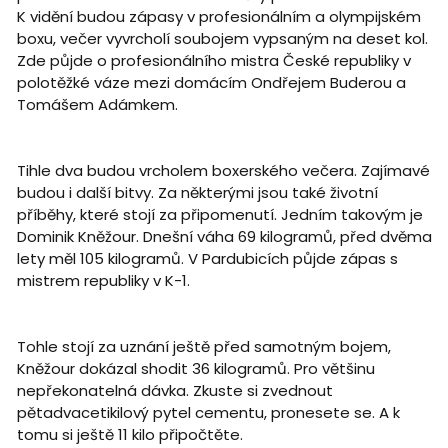
K vidění budou zápasy v profesionálním a olympijském
boxu, večer vyvrcholí soubojem vypsaným na deset kol.
Zde půjde o profesionálního mistra České republiky v
polotěžké váze mezi domácím Ondřejem Buderou a
Tomášem Adámkem.
Tihle dva budou vrcholem boxerského večera. Zajímavé
budou i další bitvy. Za některými jsou také životní
příběhy, které stojí za připomenutí. Jedním takovým je
Dominik Kněžour. Dnešní váha 69 kilogramů, před dvěma
lety měl 105 kilogramů. V Pardubicích půjde zápas s
mistrem republiky v K-1.
Tohle stojí za uznání ještě před samotným bojem,
Kněžour dokázal shodit 36 kilogramů. Pro většinu
nepřekonatelná dávka. Zkuste si zvednout
pětadvacetikilový pytel cementu, pronesete se. A k
tomu si ještě 11 kilo připočtěte.