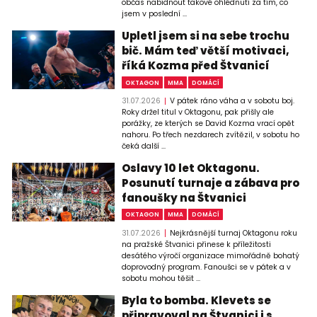
občas nabídnout takové ohlédnutí za tím, co
jsem v poslední ...
Upletl jsem si na sebe trochu
bič. Mám teď větší motivaci,
říká Kozma před Štvanicí
OKTAGON
MMA
DOMÁCÍ
31.07.2026
V pátek ráno váha a v sobotu boj.
Roky držel titul v Oktagonu, pak přišly ale
porážky, ze kterých se David Kozma vrací opět
nahoru. Po třech nezdarech zvítězil, v sobotu ho
čeká další ...
Oslavy 10 let Oktagonu.
Posunutí turnaje a zábava pro
fanoušky na Štvanici
OKTAGON
MMA
DOMÁCÍ
31.07.2026
Nejkrásnější turnaj Oktagonu roku
na pražské Štvanici přinese k příležitosti
desátého výročí organizace mimořádně bohatý
doprovodný program. Fanoušci se v pátek a v
sobotu mohou těšit ...
Byla to bomba. Klevets se
připravoval na Štvanici i s