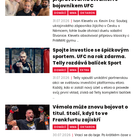
bojovníkem UFC
DOMÁCÍ
MMA
OKTAGON
31.07.2026
Ivan Klevets vs. Kevin Enz. Souboj
ukrajinského zápasníka žijícího v Česku s
Němcem, tohle bude otvírací duelu sobotní
Štvanice. Klevets absolvoval přípravu klasicky c
PriMMAt gymu ...
Spojte investice se špičkovým
sportem. UFC na rok zdarma.
Telly rozdává balíček Sport
DOMÁCÍ
MMA
EXTRA
31.07.2026
Telly spouští unikátní partnerskou
akci se světovou investiční platformou etoro.
Každý, kdo si založí nový účet u etoro a provede
svůj první vklad, získá od Telly kompletní balíček
...
Vémola může znovu bojovat o
titul. Stačí, když to ve
Frankfurtu zajiskří
DOMÁCÍ
MMA
OKTAGON
30.07.2026
Vrací se do boje. Po krátkém čase v