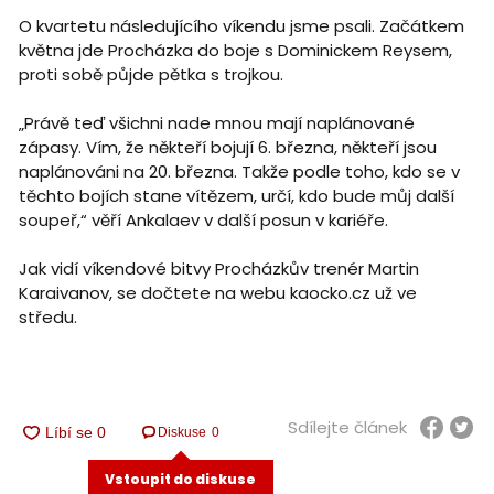
O kvartetu následujícího víkendu jsme psali. Začátkem
května jde Procházka do boje s Dominickem Reysem,
proti sobě půjde pětka s trojkou.
„Právě teď všichni nade mnou mají naplánované
zápasy. Vím, že někteří bojují 6. března, někteří jsou
naplánováni na 20. března. Takže podle toho, kdo se v
těchto bojích stane vítězem, určí, kdo bude můj další
soupeř,“ věří Ankalaev v další posun v kariéře.
Jak vidí víkendové bitvy Procházkův trenér Martin
Karaivanov, se dočtete na webu kaocko.cz už ve
středu.
Sdílejte článek
Diskuse
0
Vstoupit do diskuse