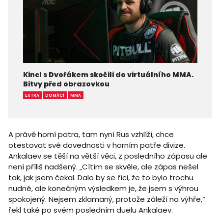
Kincl s Dvořákem skočili do virtuálního MMA.
Bitvy před obrazovkou
EXTRA
DOMÁCÍ
MMA
A právě horní patra, tam nyní Rus vzhlíží, chce
otestovat své dovednosti v horním patře divize.
Ankalaev se těší na větší věci, z posledního zápasu ale
není příliš nadšený. „Cítím se skvěle, ale zápas nešel
tak, jak jsem čekal. Dalo by se říci, že to bylo trochu
nudné, ale konečným výsledkem je, že jsem s výhrou
spokojený. Nejsem zklamaný, protože záleží na výhře,“
řekl také po svém posledním duelu Ankalaev.