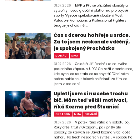
31.07.2026
MVP a PFL se oficiálně sloučily a
vytvořily novou globální platformu pro bojové
sporty "Vysoce spekulované sloučení Most
Valuable Promotions a Professional Fighters
League je oficiálně ...
Čas s dcerou ho hřeje u srdce.
Za to jsem neskonale vděčný,
je spokojený Procházka
DOMÁCÍ
MMA
31.07.2026
Co dělá Jiří Procházka od svého
posledního zápasu v UFC? Co zažil v tomto roce,
kde bych, co se stalo, co se chystá? "Chci vám
občas nabídnout takové ohlédnutí za tím, co
jsem v poslední ...
Upletl jsem si na sebe trochu
bič. Mám teď větší motivaci,
říká Kozma před Štvanicí
OKTAGON
MMA
DOMÁCÍ
31.07.2026
V pátek ráno váha a v sobotu boj.
Roky držel titul v Oktagonu, pak přišly ale
porážky, ze kterých se David Kozma vrací opět
nahoru. Po třech nezdarech zvítězil, v sobotu ho