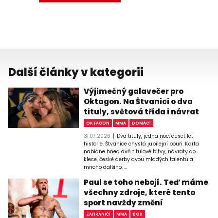
Další články v kategorii
Výjimečný galavečer pro
Oktagon. Na Štvanici o dva
tituly, světová třída i návrat
OKTAGON
MMA
DOMÁCÍ
31.07.2026
Dva tituly, jedna noc, deset let
historie. Štvanice chystá jubilejní bouři. Karta
nabídne hned dvě titulové bitvy, návraty do
klece, české derby dvou mladých talentů a
mnoho dalšího. ...
Paul se toho nebojí. Teď máme
všechny zdroje, které tento
sport navždy změní
ZAHRANIČÍ
MMA
BOX