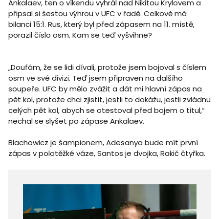
Ankalaev, ten o víkendu vyhrál nad Nikitou Krylovem a
připsal si šestou výhrou v UFC v řadě. Celkově má
bilanci 15:1. Rus, který byl před zápasem na 11. místě,
porazil číslo osm. Kam se teď vyšvihne?
„Doufám, že se lidi dívali, protože jsem bojoval s číslem
osm ve své divizi. Teď jsem připraven na dalšího
soupeře. UFC by mělo zvážit a dát mi hlavní zápas na
pět kol, protože chci zjistit, jestli to dokážu, jestli zvládnu
celých pět kol, abych se otestoval před bojem o titul,“
nechal se slyšet po zápase Ankalaev.
Blachowicz je šampionem, Adesanya bude mít první
zápas v polotěžké váze, Santos je dvojka, Rakič čtyřka.