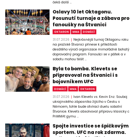
čeká další ...
Oslavy 10 let Oktagonu.
Posunutí turnaje a zábava pro
fanoušky na Štvanici
OKTAGON
MMA
DOMÁCÍ
31.07.2026
Nejkrásnější turnaj Oktagonu roku
na pražské Štvanici přinese k příležitosti
desátého výročí organizace mimořádně bohatý
doprovodný program. Fanoušci se v pátek a v
sobotu mohou těšit ...
Byla to bomba. Klevets se
připravoval na Štvanici i s
bojovníkem UFC
DOMÁCÍ
MMA
OKTAGON
31.07.2026
Ivan Klevets vs. Kevin Enz. Souboj
ukrajinského zápasníka žijícího v Česku s
Němcem, tohle bude otvírací duelu sobotní
Štvanice. Klevets absolvoval přípravu klasicky c
PriMMAt gymu ...
Spojte investice se špičkovým
sportem. UFC na rok zdarma.