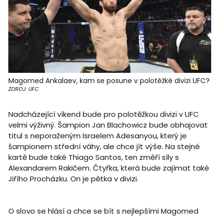
Magomed Ankalaev, kam se posune v polotěžké divizi UFC?
ZDROJ: UFC
Nadcházející víkend bude pro polotěžkou divizi v UFC
velmi výživný. Šampion Jan Blachowicz bude obhajovat
titul s neporaženým Israelem Adesanyou, který je
šampionem střední váhy, ale chce jít výše. Na stejné
kartě bude také Thiago Santos, ten změří síly s
Alexandarem Rakičem. Čtyřka, která bude zajímat také
Jiřího Procházku. On je pětka v divizi.
O slovo se hlásí a chce se bít s nejlepšími Magomed