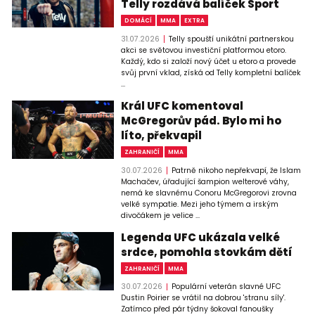
Telly rozdává balíček Sport
DOMÁCÍ
MMA
EXTRA
31.07.2026
Telly spouští unikátní partnerskou
akci se světovou investiční platformou etoro.
Každý, kdo si založí nový účet u etoro a provede
svůj první vklad, získá od Telly kompletní balíček
...
Král UFC komentoval
McGregorův pád. Bylo mi ho
líto, překvapil
ZAHRANIČÍ
MMA
30.07.2026
Patrně nikoho nepřekvapí, že Islam
Machačev, úřadující šampion welterové váhy,
nemá ke slavnému Conoru McGregorovi zrovna
velké sympatie. Mezi jeho týmem a irským
divočákem je velice ...
Legenda UFC ukázala velké
srdce, pomohla stovkám dětí
ZAHRANIČÍ
MMA
30.07.2026
Populární veterán slavné UFC
Dustin Poirier se vrátil na dobrou 'stranu síly'.
Zatímco před pár týdny šokoval fanoušky