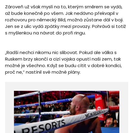
Zároveň už však myslí na to, kterým směrem se vydá,
až bude konečně po všem. Jak nedávno překvapil v
rozhovoru pro německý Bild, možná zůstane dál v boji.
Jen se z ulic vydá zpátky mezi provazy. Pohrává si totiž
s myšlenkou na návrat do profi ringu.
„Radši nechci nikomu nic slibovat. Pokud ale válka s
Ruskem brzy skončí a cizí vojska opustí naši zem, tak
možné je všechno. Když se budu cítit v dobré kondici,
proč ne,“ nastínil své možné plány.