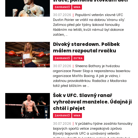
ZAHRANIČÍ
MMA
30.07.2026
Populární veterán slavné UFC
Dustin Poirier se vrátil na dobrou 'stranu síly'.
Zatímco před pár týdny šokoval fanoušky
řáděním na letišti, kvůli němuž byl dokonce
zatčen, ...
Divoký staredown. Polibek
málem rozpoutal rvačku
ZAHRANIČÍ
EXTRA
30.07.2026
Sheena Bathory je hvězdou
organizace Power Slap a neporaženou boxerkou
organizace Misfits Boxing. A jak je vidno, i
zdatnou provokatérkou. Rodačka z Maďarska
totiž před blížícím se ...
Šok v UFC. Slavný ranař
vyhrožoval manželce. Údajně ji
chtěl i přejet
ZAHRANIČÍ
MMA
30.07.2026
V průběhu týdne zasáhla fanoušky
bojových sportů velice znepokojivá zpráva.
Bývalý bojovník UFC a uznávaný veterán