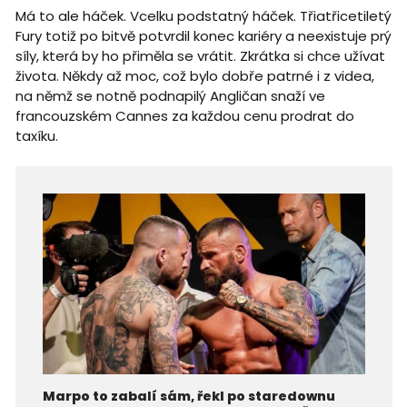
Má to ale háček. Vcelku podstatný háček. Třiatřicetiletý
Fury totiž po bitvě potvrdil konec kariéry a neexistuje prý
síly, která by ho přiměla se vrátit. Zkrátka si chce užívat
života. Někdy až moc, což bylo dobře patrné i z videa,
na němž se notně podnapilý Angličan snaží ve
francouzském Cannes za každou cenu prodrat do
taxíku.
Marpo to zabalí sám, řekl po staredownu