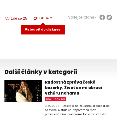
Sdílejte článek
Diskuse
2
Vstoupit do diskuse
Další články v kategorii
Radostná zpráva české
boxerky. Život se mi obrací
vzhůru nohama
BOX
DOMÁCÍ
31.07.2026
Odletěla na zkušenou a čekala, co
se stane. A stalo se. Neporažená mezi
profesionálními boxerkami, tohle má ve svém