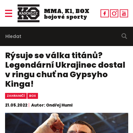
MMA, K1, BOX
bojové sporty
Rýsuje se válka titánů?
Legendární Ukrajinec dostal
v ringu chuť na Gypsyho
Kinga!
ZAHRANIČÍ
BOX
21.05.2022
Autor: Ondřej Huml