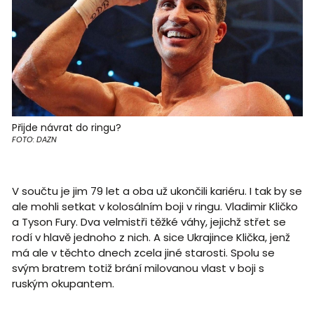
Přijde návrat do ringu?
FOTO: DAZN
V součtu je jim 79 let a oba už ukončili kariéru. I tak by se
ale mohli setkat v kolosálním boji v ringu. Vladimir Kličko
a Tyson Fury. Dva velmistři těžké váhy, jejichž střet se
rodí v hlavě jednoho z nich. A sice Ukrajince Klička, jenž
má ale v těchto dnech zcela jiné starosti. Spolu se
svým bratrem totiž brání milovanou vlast v boji s
ruským okupantem.