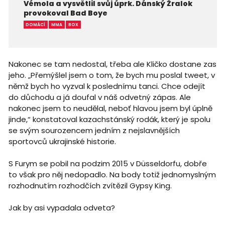
Vémola a vysvětlil svůj úprk. Dánský Žralok
provokoval Bad Boye
DOMÁCÍ
MMA
BOX
Nakonec se tam nedostal, třeba ale Kličko dostane zas
jeho. „Přemýšlel jsem o tom, že bych mu poslal tweet, v
němž bych ho vyzval k poslednímu tanci. Chce odejít
do důchodu a já doufal v náš odvetný zápas. Ale
nakonec jsem to neudělal, neboť hlavou jsem byl úplně
jinde,“ konstatoval kazachstánský rodák, který je spolu
se svým sourozencem jedním z nejslavnějších
sportovců ukrajinské historie.
S Furym se pobil na podzim 2015 v Düsseldorfu, dobře
to však pro něj nedopadlo. Na body totiž jednomyslným
rozhodnutím rozhodčích zvítězil Gypsy King.
Jak by asi vypadala odveta?