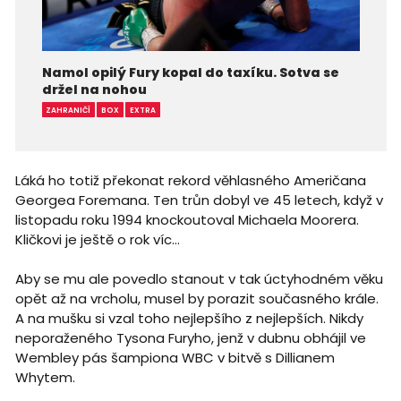
Namol opilý Fury kopal do taxíku. Sotva se
držel na nohou
ZAHRANIČÍ
BOX
EXTRA
Láká ho totiž překonat rekord věhlasného Američana
Georgea Foremana. Ten trůn dobyl ve 45 letech, když v
listopadu roku 1994 knockoutoval Michaela Moorera.
Kličkovi je ještě o rok víc…
Aby se mu ale povedlo stanout v tak úctyhodném věku
opět až na vrcholu, musel by porazit současného krále.
A na mušku si vzal toho nejlepšího z nejlepších. Nikdy
neporaženého Tysona Furyho, jenž v dubnu obhájil ve
Wembley pás šampiona WBC v bitvě s Dillianem
Whytem.