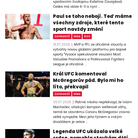
sportovním životopisu Kateřina Čavajdová.
Češka má skóre 6-0 a nyní ...
Paul se toho nebojí. Teď máme
všechny zdroje, které tento
sport navždy změní
ZAHRANIČÍ
MMA
BOX
31.07.2026
MVP a PFL se oficiálně sloučily a
vytvořily novou globální platformu pro bojové
sporty "Vysoce spekulované sloučení Most
Valuable Promotions a Professional Fighters
League je oficiálně ...
Král UFC komentoval
McGregorův pád. Bylo mi ho
líto, překvapil
ZAHRANIČÍ
MMA
30.07.2026
Patrně nikoho nepřekvapí, že Islam
Machačev, úřadující šampion welterové váhy,
nemá ke slavnému Conoru McGregorovi zrovna
velké sympatie. Mezi jeho týmem a irským
divočákem je velice ...
Legenda UFC ukázala velké
srdce, pomohla stovkám dětí