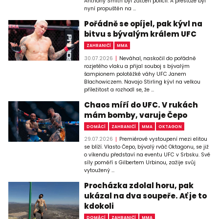
Anthony Smith byl zatčen policií. A přestože byl
nyní propuštěn na ...
Pořádně se opíjel, pak kývl na
bitvu s bývalým králem UFC
ZAHRANIČÍ
MMA
30.07.2026
Neváhal, naskočil do pořádně
rozjetého vlaku a přijal souboj s bývalým
šampionem polotěžké váhy UFC Janem
Blachowiczem. Navajo Stirling kývl na velkou
příležitost a rozhodl se, že ...
Chaos míří do UFC. V rukách
mám bomby, varuje Čepo
DOMÁCÍ
ZAHRANIČÍ
MMA
OKTAGON
29.07.2026
Premiérové vystoupení mezi elitou
se blíží. Vlasto Čepo, bývalý rváč Oktagonu, se již
o víkendu představí na eventu UFC v Srbsku. Své
síly poměří s Gilbertem Urbinou, zažije svůj
vytoužený ...
Procházka zdolal horu, pak
ukázal na dva soupeře. Ať je to
kdokoli
DOMÁCÍ
ZAHRANIČÍ
MMA