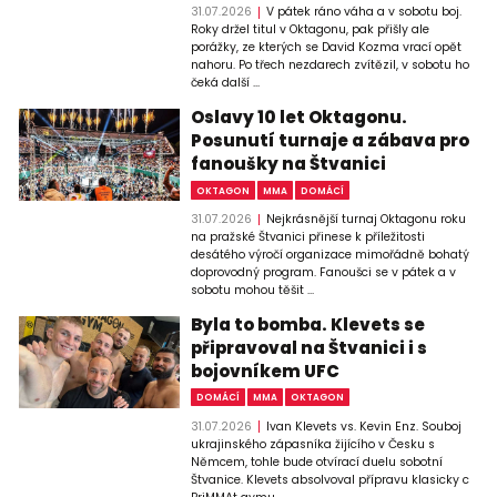
31.07.2026
V pátek ráno váha a v sobotu boj.
Roky držel titul v Oktagonu, pak přišly ale
porážky, ze kterých se David Kozma vrací opět
nahoru. Po třech nezdarech zvítězil, v sobotu ho
čeká další ...
Oslavy 10 let Oktagonu.
Posunutí turnaje a zábava pro
fanoušky na Štvanici
OKTAGON
MMA
DOMÁCÍ
31.07.2026
Nejkrásnější turnaj Oktagonu roku
na pražské Štvanici přinese k příležitosti
desátého výročí organizace mimořádně bohatý
doprovodný program. Fanoušci se v pátek a v
sobotu mohou těšit ...
Byla to bomba. Klevets se
připravoval na Štvanici i s
bojovníkem UFC
DOMÁCÍ
MMA
OKTAGON
31.07.2026
Ivan Klevets vs. Kevin Enz. Souboj
ukrajinského zápasníka žijícího v Česku s
Němcem, tohle bude otvírací duelu sobotní
Štvanice. Klevets absolvoval přípravu klasicky c