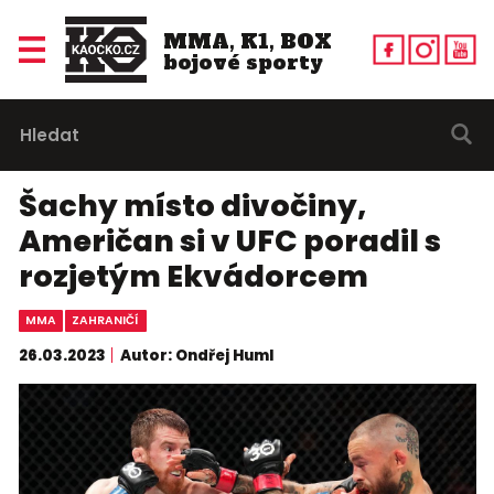
MMA, K1, BOX
bojové sporty
Šachy místo divočiny,
Američan si v UFC poradil s
rozjetým Ekvádorcem
MMA
ZAHRANIČÍ
26.03.2023
Autor: Ondřej Huml