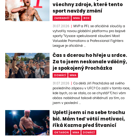
všechny zdroje, které tento
sport navždy změní
ZAHRANIČÍ
MMA
BOX
31.07.2026
MVP a PFL se oficiálně sloučily a
vytvořily novou globální platformu pro bojové
sporty "Vysoce spekulované sloučení Most
Valuable Promotions a Professional Fighters
League je oficiálně ...
Čas s dcerou ho hřeje u srdce.
Za to jsem neskonale vděčný,
je spokojený Procházka
DOMÁCÍ
MMA
31.07.2026
Co dělá Jiří Procházka od svého
posledního zápasu v UFC? Co zažil v tomto roce,
kde bych, co se stalo, co se chystá? "Chci vám
občas nabídnout takové ohlédnutí za tím, co
jsem v poslední ...
Upletl jsem si na sebe trochu
bič. Mám teď větší motivaci,
říká Kozma před Štvanicí
OKTAGON
MMA
DOMÁCÍ