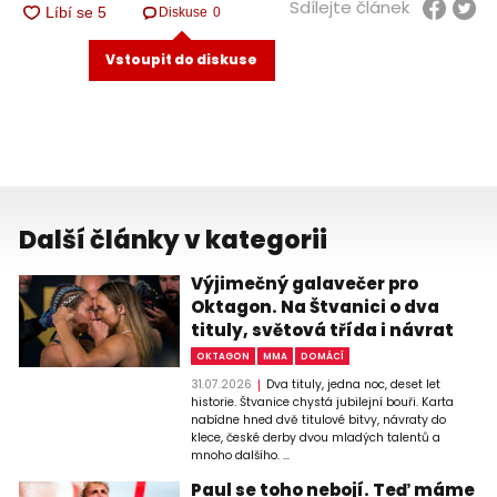
Sdílejte článek
Diskuse
0
Vstoupit do diskuse
Další články v kategorii
Výjimečný galavečer pro
Oktagon. Na Štvanici o dva
tituly, světová třída i návrat
OKTAGON
MMA
DOMÁCÍ
31.07.2026
Dva tituly, jedna noc, deset let
historie. Štvanice chystá jubilejní bouři. Karta
nabídne hned dvě titulové bitvy, návraty do
klece, české derby dvou mladých talentů a
mnoho dalšího. ...
Paul se toho nebojí. Teď máme