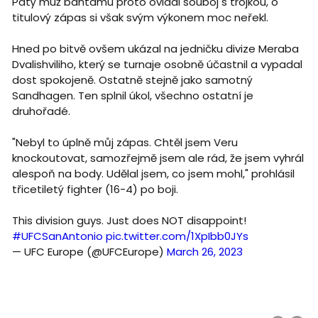
Pátý muž bantamu proto ovládl souboj s trojkou, o
titulový zápas si však svým výkonem moc neřekl.
Hned po bitvě ovšem ukázal na jedničku divize Meraba
Dvalishviliho, který se turnaje osobně účastnil a vypadal
dost spokojeně. Ostatně stejně jako samotný
Sandhagen. Ten splnil úkol, všechno ostatní je
druhořadé.
"Nebyl to úplně můj zápas. Chtěl jsem Veru
knockoutovat, samozřejmě jsem ale rád, že jsem vyhrál
alespoň na body. Udělal jsem, co jsem mohl," prohlásil
třicetiletý fighter (16-4) po boji.
This division guys. Just does NOT disappoint!
#UFCSanAntonio
pic.twitter.com/1XpIbb0JYs
— UFC Europe (@UFCEurope)
March 26, 2023