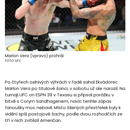
Marlon Vera (vpravo) prohrál.
FOTO: UFC
Po čtyřech oslnivých výhrách v řadě sahal Ekvádorec
Marlon Vera po titulové šanci, v sobotu už ale narazil. Na
turnaji UFC on ESPN 39 v Texasu si připsal porážku v
bitvě s Corym Sandhagenem, navíc tenhle zápas
fanoušky moc nebavil. Místo šílených přestřelek byly k
vidění spíš postojové šachy, podle dvou rozhodčích ze
tří v nich zvítězil Američan.