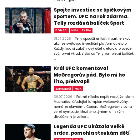
PriMMAt gymu ...
Spojte investice se špičkovým
sportem. UFC na rok zdarma.
Telly rozdává balíček Sport
DOMÁCÍ
MMA
EXTRA
31.07.2026
Telly spouští unikátní partnerskou
akci se světovou investiční platformou etoro.
Každý, kdo si založí nový účet u etoro a provede
svůj první vklad, získá od Telly kompletní balíček
...
Král UFC komentoval
McGregorův pád. Bylo mi ho
líto, překvapil
ZAHRANIČÍ
MMA
30.07.2026
Patrně nikoho nepřekvapí, že Islam
Machačev, úřadující šampion welterové váhy,
nemá ke slavnému Conoru McGregorovi zrovna
velké sympatie. Mezi jeho týmem a irským
divočákem je velice ...
Legenda UFC ukázala velké
srdce, pomohla stovkám dětí