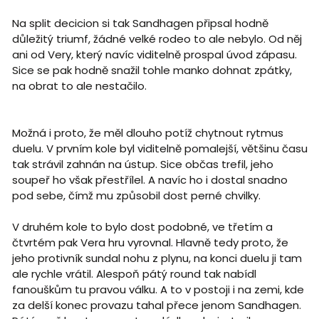
Na split decicion si tak Sandhagen připsal hodně
důležitý triumf, žádné velké rodeo to ale nebylo. Od něj
ani od Very, který navíc viditelně prospal úvod zápasu.
Sice se pak hodně snažil tohle manko dohnat zpátky,
na obrat to ale nestačilo.
Možná i proto, že měl dlouho potíž chytnout rytmus
duelu. V prvním kole byl viditelně pomalejší, většinu času
tak strávil zahnán na ústup. Sice občas trefil, jeho
soupeř ho však přestřílel. A navíc ho i dostal snadno
pod sebe, čímž mu způsobil dost perné chvilky.
V druhém kole to bylo dost podobné, ve třetím a
čtvrtém pak Vera hru vyrovnal. Hlavně tedy proto, že
jeho protivník sundal nohu z plynu, na konci duelu ji tam
ale rychle vrátil. Alespoň pátý round tak nabídl
fanouškům tu pravou válku. A to v postoji i na zemi, kde
za delší konec provazu tahal přece jenom Sandhagen.