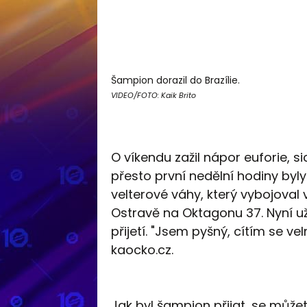
Šampion dorazil do Brazílie.
VIDEO/FOTO: Kaik Brito
O víkendu zažil nápor euforie, si
přesto první nedělní hodiny byly 
velterové váhy, který vybojoval 
Ostravě na Oktagonu 37. Nyní už
přijetí. "Jsem pyšný, cítím se v
kaocko.cz.
Jak byl šampion přijat, se můžet