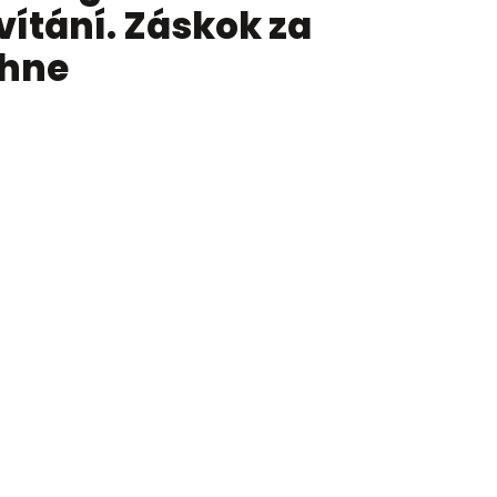
ivítání. Záskok za
ihne