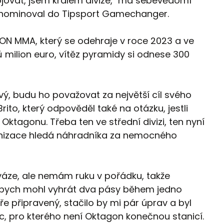
jovat, jsem králem divize," má sebevědomí
vě nominoval do Tipsport Gamechanger.
N MMA, který se odehraje v roce 2023 a ve
 milion euro, vítěz pyramidy si odnese 300
vý, budu ho považovat za největší cíl svého
ito, který odpověděl také na otázku, jestli
 Oktagonu. Třeba ten ve střední divizi, ten nyní
rganizace hledá náhradníka za nemocného
 váze, ale nemám ruku v pořádku, takže
k bych mohl vyhrát dva pásy během jedno
e připravený, stačilo by mi pár úprav a byl
ilec, pro kterého není Oktagon konečnou stanicí.