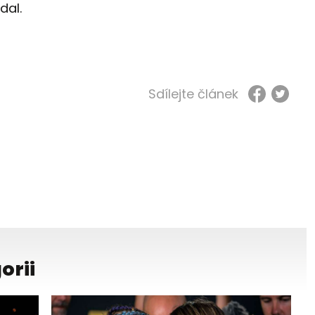
dal.
Sdílejte článek
orii