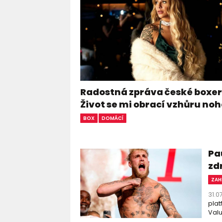
Radostná zpráva české boxer
Život se mi obrací vzhůru n
BOX
DOMÁCÍ
Pa
zd
ZAH
31.0
plat
Valu