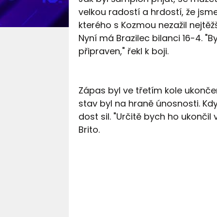
velkou radostí a hrdostí, že jsme 
kterého s Kozmou nezažil nejtěžší
Nyní má Brazilec bilanci 16-4. "
připraven," řekl k boji.
Zápas byl ve třetím kole ukonče
stav byl na hraně únosnosti. Kdy
dost sil. "Určitě bych ho ukonči
Brito.