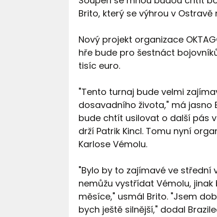
Soupeři se mnou budou chtít bo
Brito, který se výhrou v Ostra
Nový projekt organizace OKTAGO
hře bude pro šestnáct bojovníků
tisíc euro.
"Tento turnaj bude velmi zajíma
dosavadního života," má jasno Br
bude chtít usilovat o další pás v
drží Patrik Kincl. Tomu nyní o
Karlose Vémolu.
"Bylo by to zajímavé ve střední
nemůžu vystřídat Vémolu, jina
měsíce," usmál Brito. "Jsem dobř
bych ještě silnější," dodal Braz