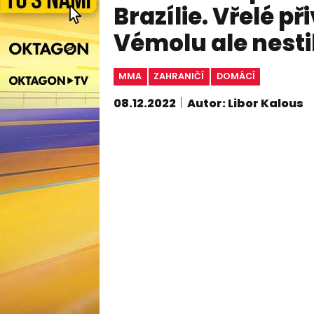
Brazílie. Vřelé př
Vémolu ale nest
MMA
ZAHRANIČÍ
DOMÁCÍ
08.12.2022
Autor: Libor Kalous