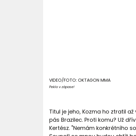
VIDEO/FOTO: OKTAGON MMA
Peklo v zápase!
Titul je jeho, Kozma ho ztratil 
pás Brazilec. Proti komu? Už dří
Kertész. "Nemám konkrétního so