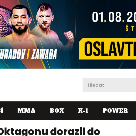
X
Í
MMA
BOX
K-1
POWER
Oktagonu dorazil do