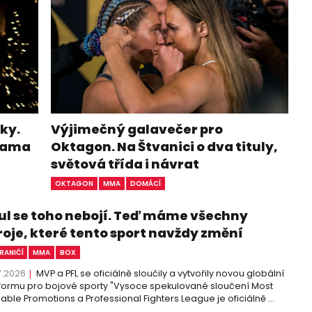
ky.
Výjimečný galavečer pro
ohama
Oktagon. Na Štvanici o dva tituly,
světová třída i návrat
OKTAGON
MMA
DOMÁCÍ
ul se toho nebojí. Teď máme všechny
roje, které tento sport navždy změní
RANIČÍ
MMA
BOX
7.2026
MVP a PFL se oficiálně sloučily a vytvořily novou globální
formu pro bojové sporty "Vysoce spekulované sloučení Most
able Promotions a Professional Fighters League je oficiálně ...