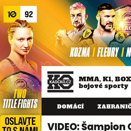
MMA, K1, BO
bojové sporty
DOMÁCÍ
ZAHRANIČ
VIDEO: Šampion 