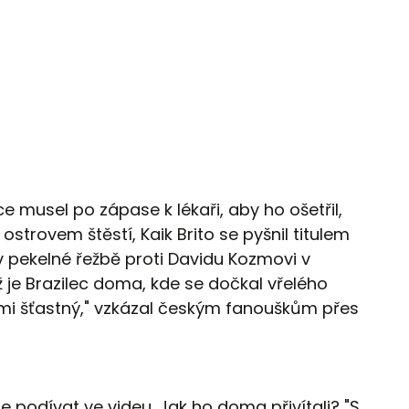
ce musel po zápase k lékaři, aby ho ošetřil,
ostrovem štěstí, Kaik Brito se pyšnil titulem
v pekelné řežbě proti Davidu Kozmovi v
 je Brazilec doma, kde se dočkal vřelého
elmi šťastný," vzkázal českým fanouškům přes
e podívat ve videu. Jak ho doma přivítali? "S