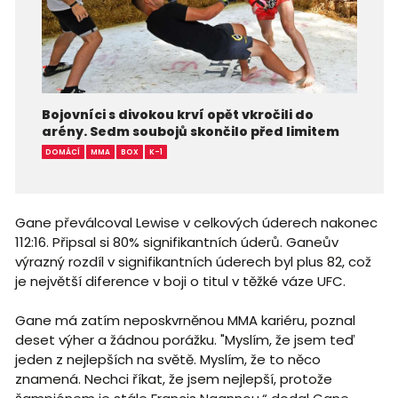
Bojovníci s divokou krví opět vkročili do
arény. Sedm soubojů skončilo před limitem
DOMÁCÍ
MMA
BOX
K-1
Gane převálcoval Lewise v celkových úderech nakonec
112:16. Připsal si 80% signifikantních úderů. Ganeův
výrazný rozdíl v signifikantních úderech byl plus 82, což
je největší diference v boji o titul v těžké váze UFC.
Gane má zatím neposkvrněnou MMA kariéru, poznal
deset výher a žádnou porážku. "Myslím, že jsem teď
jeden z nejlepších na světě. Myslím, že to něco
znamená. Nechci říkat, že jsem nejlepší, protože