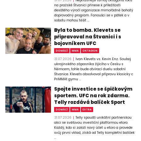
31.07.2026
Nejkrásnější turnaj Oktagonu roku
na pražské Štvanici přinese k příležitosti
desátého výročí organizace mimořádně bohatý
doprovodný program. Fanoušci se v pátek a v
sobotu mohou těšit ...
Byla to bomba. Klevets se
připravoval na Štvanici i s
bojovníkem UFC
DOMÁCÍ
MMA
OKTAGON
31.07.2026
Ivan Klevets vs. Kevin Enz. Souboj
ukrajinského zápasníka žijícího v Česku s
Němcem, tohle bude otvírací duelu sobotní
Štvanice. Klevets absolvoval přípravu klasicky c
PriMMAt gymu ...
Spojte investice se špičkovým
sportem. UFC na rok zdarma.
Telly rozdává balíček Sport
DOMÁCÍ
MMA
EXTRA
31.07.2026
Telly spouští unikátní partnerskou
akci se světovou investiční platformou etoro.
Každý, kdo si založí nový účet u etoro a provede
svůj první vklad, získá od Telly kompletní balíček
...