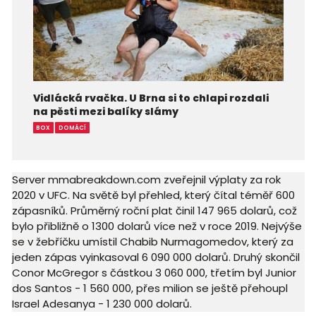
Vidlácká rvačka. U Brna si to chlapi rozdali
na pěsti mezi balíky slámy
BOX
DOMÁCÍ
Server mmabreakdown.com zveřejnil výplaty za rok
2020 v UFC. Na světě byl přehled, který čítal téměř 600
zápasníků. Průměrný roční plat činil 147 965 dolarů, což
bylo přibližně o 1300 dolarů více než v roce 2019.
Nejvýše
se v žebříčku umístil Chabib Nurmagomedov, který za
jeden zápas vyinkasoval 6 090 000 dolarů. Druhý skončil
Conor McGregor s částkou 3 060 000, třetím byl Junior
dos Santos - 1 560 000, přes milion se ještě přehoupl
Israel Adesanya - 1 230 000 dolarů.