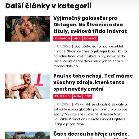
Další články v kategorii
Výjimečný galavečer pro
Oktagon. Na Štvanici o dva
tituly, světová třída i návrat
OKTAGON
MMA
DOMÁCÍ
31.07.2026
Dva tituly, jedna noc, deset let
historie. Štvanice chystá jubilejní bouři. Karta
nabídne hned dvě titulové bitvy, návraty do
klece, české derby dvou mladých talentů a
mnoho dalšího. ...
Paul se toho nebojí. Teď máme
všechny zdroje, které tento
sport navždy změní
ZAHRANIČÍ
MMA
BOX
31.07.2026
MVP a PFL se oficiálně sloučily a
vytvořily novou globální platformu pro bojové
sporty "Vysoce spekulované sloučení Most
Valuable Promotions a Professional Fighters
League je oficiálně ...
Čas s dcerou ho hřeje u srdce.