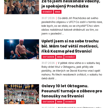
Za to jsem neskonale vděčný,
je spokojený Procházka
DOMÁCÍ
MMA
31.07.2026
Co dělá Jiří Procházka od svého
posledního zápasu v UFC? Co zažil v tomto roce,
kde bych, co se stalo, co se chystá? "Chci vám
občas nabídnout takové ohlédnutí za tím, co
jsem v poslední ...
Upletl jsem si na sebe trochu
bič. Mám teď větší motivaci,
říká Kozma před Štvanicí
OKTAGON
MMA
DOMÁCÍ
31.07.2026
V pátek ráno váha a v sobotu boj.
Roky držel titul v Oktagonu, pak přišly ale
porážky, ze kterých se David Kozma vrací opět
nahoru. Po třech nezdarech zvítězil, v sobotu ho
čeká další ...
Oslavy 10 let Oktagonu.
Posunutí turnaje a zábava pro
fanoušky na Štvanici
OKTAGON
MMA
DOMÁCÍ