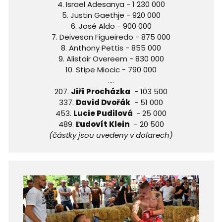
4. Israel Adesanya - 1 230 000
5. Justin Gaethje - 920 000
6. José Aldo - 900 000
7. Deiveson Figueiredo - 875 000
8. Anthony Pettis - 855 000
9. Alistair Overeem - 830 000
10. Stipe Miocic - 790 000
....
207.
Jiří Procházka
- 103 500
337.
David Dvořák
- 51 000
453.
Lucie Pudilová
- 25 000
489.
Ľudovít Klein
- 20 500
(částky jsou uvedeny v dolarech)