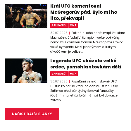
Král UFC komentoval
McGregorův pád. Bylo mi ho
líto, překvapil
ZAHRANIČÍ
MMA
30.07.2026
Patrně nikoho nepřekvapí, že Islam
Machačev, úřadující šampion welterové váhy,
nemá ke slavnému Conoru McGregorovi zrovna
velké sympatie. Mezi jeho týmem a irským
divočákem je velice ...
Legenda UFC ukázala velké
srdce, pomohla stovkám dětí
ZAHRANIČÍ
MMA
30.07.2026
Populární veterán slavné UFC
Dustin Poirier se vrátil na dobrou 'stranu síly'.
Zatímco před pár týdny šokoval fanoušky
řáděním na letišti, kvůli němuž byl dokonce
zatčen, ...
NAČÍST DALŠÍ ČLÁNKY