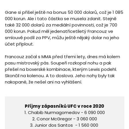
Gane si přišel ještě na bonus 50 000 dolarů, což je 1 085
000 korun. Ale i tato částka se musela zdanit. Stejně
také 32 000 dolarů za mediální povinnosti, což je 700
000 korun. Pokud měl jedenatřicetiletý Francouz ve
smlouvě podíl za PPV, můžu ještě nějaký dolar na jeho
účet připlout.
Francouz začal s MMA před třemi lety, dnes má kolem
pasu mistrovský pás. Soupeři rozkopal nohu a pak
přešel na boxerské kombinace, kterým Lewis podehl.
Skončil na kolenou. A to doslova. Jeho nohy byly tak
nakopané, že nešel ani na vyhlášení.
Příjmy zápasníků UFC v roce 2020
1. Chabib Nurmagomedov - 6 090 000
2. Conor McGregor - 3 060 000
3. Junior dos Santos - 1 560 000