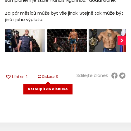
šampiónem je stále Francis Ngannou,“ dodal Gane.
Za pár měsíců může být vše jinak. Stejně tak může být
jiná i jeho výplata.
Sdílejte článek
Diskuse
0
Vstoupit do diskuse