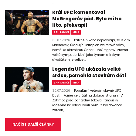
...
Král UFC komentoval
McGregorův pád. Bylo mi ho
líto, překvapil
ZAHRANIČÍ
MMA
30.07.2026
Patrně nikoho nepřekvapí, že Islam
Machačev, úřadující šampion welterové váhy,
nemá ke slavnému Conoru McGregorovi zrovna
velké sympatie. Mezi jeho týmem a irským
divočákem je velice ...
Legenda UFC ukázala velké
srdce, pomohla stovkám dětí
ZAHRANIČÍ
MMA
30.07.2026
Populární veterán slavné UFC
Dustin Poirier se vrátil na dobrou 'stranu síly'.
Zatímco před pár týdny šokoval fanoušky
řáděním na letišti, kvůli němuž byl dokonce
zatčen, ...
NAČÍST DALŠÍ ČLÁNKY