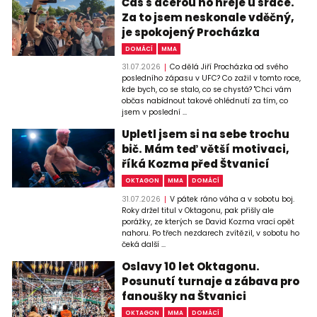
Čas s dcerou ho hřeje u srdce.
Za to jsem neskonale vděčný,
je spokojený Procházka
DOMÁCÍ
MMA
31.07.2026
Co dělá Jiří Procházka od svého
posledního zápasu v UFC? Co zažil v tomto roce,
kde bych, co se stalo, co se chystá? "Chci vám
občas nabídnout takové ohlédnutí za tím, co
jsem v poslední ...
Upletl jsem si na sebe trochu
bič. Mám teď větší motivaci,
říká Kozma před Štvanicí
OKTAGON
MMA
DOMÁCÍ
31.07.2026
V pátek ráno váha a v sobotu boj.
Roky držel titul v Oktagonu, pak přišly ale
porážky, ze kterých se David Kozma vrací opět
nahoru. Po třech nezdarech zvítězil, v sobotu ho
čeká další ...
Oslavy 10 let Oktagonu.
Posunutí turnaje a zábava pro
fanoušky na Štvanici
OKTAGON
MMA
DOMÁCÍ