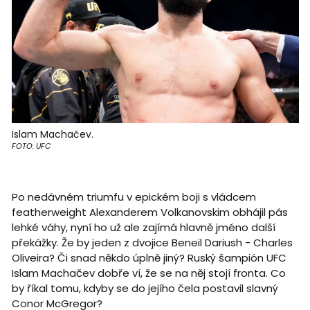
Islam Machačev.
FOTO: UFC
Po nedávném triumfu v epickém boji s vládcem
featherweight Alexanderem Volkanovskim obhájil pás
lehké váhy, nyní ho už ale zajímá hlavně jméno další
překážky. Že by jeden z dvojice Beneil Dariush - Charles
Oliveira? Či snad někdo úplně jiný? Ruský šampión UFC
Islam Machačev dobře ví, že se na něj stojí fronta. Co
by říkal tomu, kdyby se do jejího čela postavil slavný
Conor McGregor?