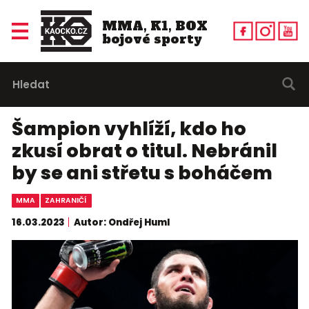
MMA, K1, BOX
bojové sporty
Šampion vyhlíží, kdo ho
zkusí obrat o titul. Nebránil
by se ani střetu s boháčem
MMA
ZAHRANIČÍ
16.03.2023
Autor: Ondřej Huml