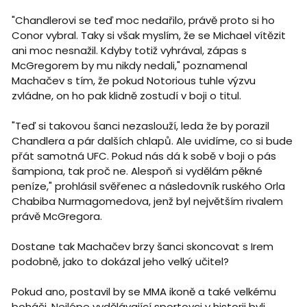
"Chandlerovi se teď moc nedařilo, právě proto si ho
Conor vybral. Taky si však myslím, že se Michael vítězit
ani moc nesnažil. Kdyby totiž vyhrával, zápas s
McGregorem by mu nikdy nedali," poznamenal
Machačev s tím, že pokud Notorious tuhle výzvu
zvládne, on ho pak klidně zostudí v boji o titul.
"Teď si takovou šanci nezaslouží, leda že by porazil
Chandlera a pár dalších chlapů. Ale uvidíme, co si bude
přát samotná UFC. Pokud nás dá k sobě v boji o pás
šampiona, tak proč ne. Alespoň si vydělám pěkné
peníze," prohlásil svěřenec a následovník ruského Orla
Chabiba Nurmagomedova, jenž byl největším rivalem
právě McGregora.
Dostane tak Machačev brzy šanci skoncovat s Irem
podobně, jako to dokázal jeho velký učitel?
Pokud ano, postavil by se MMA ikoně a také velkému
boháči.
Nejlépe vydělávající sportovci v historii byli