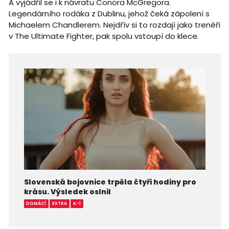
A vyjádřil se i k návratu Conora McGregora.
Legendárního rodáka z Dublinu, jehož čeká zápolení s
Michaelem Chandlerem. Nejdřív si to rozdají jako trenéři
v The Ultimate Fighter, pak spolu vstoupí do klece.
Slovenská bojovnice trpěla čtyři hodiny pro
krásu. Výsledek oslnil
DOMÁCÍ
EXTRA
K-1