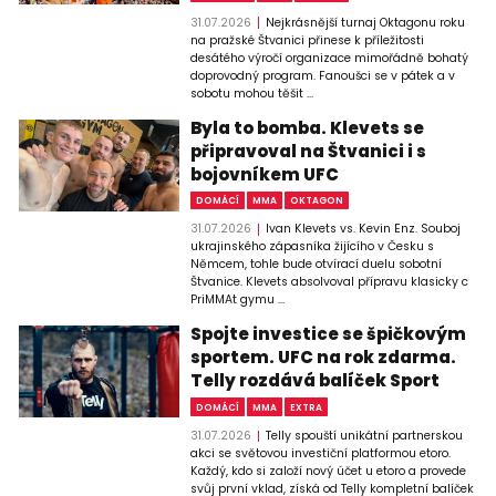
31.07.2026
Nejkrásnější turnaj Oktagonu roku
na pražské Štvanici přinese k příležitosti
desátého výročí organizace mimořádně bohatý
doprovodný program. Fanoušci se v pátek a v
sobotu mohou těšit ...
Byla to bomba. Klevets se
připravoval na Štvanici i s
bojovníkem UFC
DOMÁCÍ
MMA
OKTAGON
31.07.2026
Ivan Klevets vs. Kevin Enz. Souboj
ukrajinského zápasníka žijícího v Česku s
Němcem, tohle bude otvírací duelu sobotní
Štvanice. Klevets absolvoval přípravu klasicky c
PriMMAt gymu ...
Spojte investice se špičkovým
sportem. UFC na rok zdarma.
Telly rozdává balíček Sport
DOMÁCÍ
MMA
EXTRA
31.07.2026
Telly spouští unikátní partnerskou
akci se světovou investiční platformou etoro.
Každý, kdo si založí nový účet u etoro a provede
svůj první vklad, získá od Telly kompletní balíček