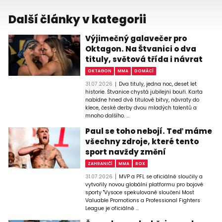
Další články v kategorii
Výjimečný galavečer pro
Oktagon. Na Štvanici o dva
tituly, světová třída i návrat
OKTAGON
MMA
DOMÁCÍ
31.07.2026
Dva tituly, jedna noc, deset let
historie. Štvanice chystá jubilejní bouři. Karta
nabídne hned dvě titulové bitvy, návraty do
klece, české derby dvou mladých talentů a
mnoho dalšího. ...
Paul se toho nebojí. Teď máme
všechny zdroje, které tento
sport navždy změní
ZAHRANIČÍ
MMA
BOX
31.07.2026
MVP a PFL se oficiálně sloučily a
vytvořily novou globální platformu pro bojové
sporty "Vysoce spekulované sloučení Most
Valuable Promotions a Professional Fighters
League je oficiálně ...