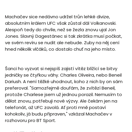
Machačev sice nedávno udržel trůn lehké divize,
absolutním králem UFC však zůstal dál Volkanovski.
Alespoň tedy do chvíle, než se žezla znovu ujal Jon
Jones. Slavný Dagestánec si tak zkrátka musí počkat,
ve svém revíru se nudit ale nebude. Zuby na něj cení
hned několik vlčáků, co dostalo chuť na jeho místo.
Šanci ho vyzvat si nejspíš zajistí vítěz blížící se bitvy
jedničky se čtyřkou váhy. Charles Oliveira, nebo Beneil
Dariush. A není těžké uhodnout, koho z nich by on sám
preferoval. "Samozřejmě doufám, že zvítězí Beneil,
protože Charlese jsem už jednou porazil. Nemusím to
dělat znovu, potřebuji nové výzvy. Ale čekám jen na
telefonát, až UFC zavolá. Ať proti mně postaví
kohokoliv, já budu připraven," vzkázal Machačev v
rozhovoru pro BT Sport.