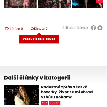
Sdílejte článek
Diskuse
0
Vstoupit do diskuse
Další články v kategorii
Radostná zpráva české
boxerky. Život se mi obrací
vzhůru nohama
BOX
DOMÁCÍ