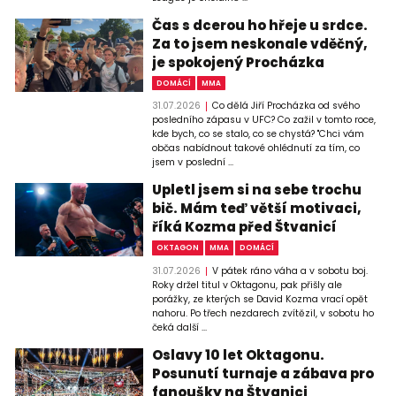
Čas s dcerou ho hřeje u srdce.
Za to jsem neskonale vděčný,
je spokojený Procházka
DOMÁCÍ
MMA
31.07.2026
Co dělá Jiří Procházka od svého
posledního zápasu v UFC? Co zažil v tomto roce,
kde bych, co se stalo, co se chystá? "Chci vám
občas nabídnout takové ohlédnutí za tím, co
jsem v poslední ...
Upletl jsem si na sebe trochu
bič. Mám teď větší motivaci,
říká Kozma před Štvanicí
OKTAGON
MMA
DOMÁCÍ
31.07.2026
V pátek ráno váha a v sobotu boj.
Roky držel titul v Oktagonu, pak přišly ale
porážky, ze kterých se David Kozma vrací opět
nahoru. Po třech nezdarech zvítězil, v sobotu ho
čeká další ...
Oslavy 10 let Oktagonu.
Posunutí turnaje a zábava pro
fanoušky na Štvanici