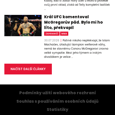
Každý, kdo si založí nový účet u etoro a provede
svůj první vklad, získá od Telly kompletní balíček
...
Král UFC komentoval
McGregorův pád. Bylo mi ho
líto, překvapil
ZAHRANIČÍ
MMA
30.07.2026
Patrně nikoho nepřekvapí, že Islam
Machačev, úřadující šampion welterové váhy,
nemá ke slavnému Conoru McGregorovi zrovna
velké sympatie. Mezi jeho týmem a irským
divočákem je velice ...
NAČÍST DALŠÍ ČLÁNKY
Podmínky užití webového rozhraní
Souhlas s používáním osobních údajů
Statistiky