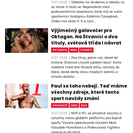
31.07.2026
Odletěla na zkušenou a čekala, co
se stane. A stalo se. Neporažená mezi
profesionálními boxerkami, tohle má ve svém
sportovním životopisu Kateřina Čavajdová.
Češka má skóre 6-0 a nyní ...
Výjimečný galavečer pro
Oktagon. Na Štvanici o dva
tituly, světová třída i návrat
OKTAGON
MMA
DOMÁCÍ
31.07.2026
Dva tituly, jedna noc, deset let
historie. Štvanice chystá jubilejní bouři. Karta
nabídne hned dvě titulové bitvy, návraty do
klece, české derby dvou mladých talentů a
mnoho dalšího. ...
Paul se toho nebojí. Teď máme
všechny zdroje, které tento
sport navždy změní
ZAHRANIČÍ
MMA
BOX
31.07.2026
MVP a PFL se oficiálně sloučily a
vytvořily novou globální platformu pro bojové
sporty "Vysoce spekulované sloučení Most
Valuable Promotions a Professional Fighters
League je oficiálně ...