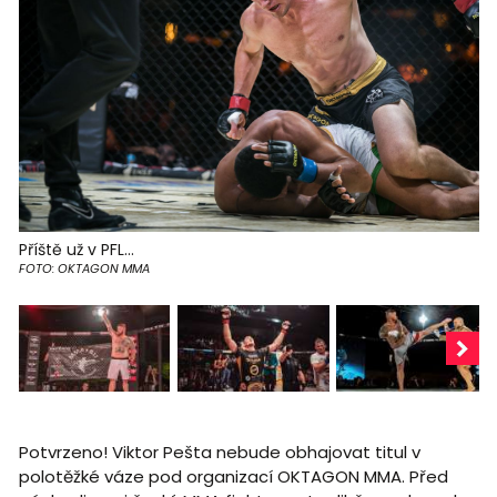
Příště už v PFL...
FOTO: OKTAGON MMA
Potvrzeno! Viktor Pešta nebude obhajovat titul v
polotěžké váze pod organizací OKTAGON MMA. Před