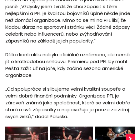
jasně. „Vždycky jsem tvrdil, že chci zápasit s těmi
nejlepšími a PFL je kvalitou bojovníků úplně někde jinde
než domácí organizace. Mimo to se mi na PFL líbí, že
kladou důraz na sportovní stránku věci. Žádné zápasy
celebrit nebo influencerů, nebo zvýhodňování
zápasníků na základě jejich popularity.“
Délka kontraktu nebyla oficiálně oznámena, ale nemá
jít o krátkodobou smlouvu. Premiéru pod PFL by mohl
Pešta zažít už na jaře, kdy začíná sezona americké
organizace.
„Od spolupráce si slibujeme velmi kvalitní soupeře a
velmi dobré finanční podmínky. Organizace PFL je
zároveň známá jako společnost, která se velmi dobře
stará o své zápasníky a nepovažuje je pouze za zdroj
svých zisků,“ dodal Paluska.