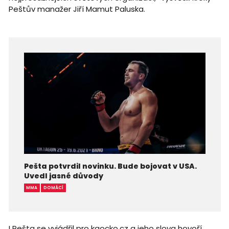
Peštův manažer Jiří Mamut Paluska.
Pešta potvrdil novinku. Bude bojovat v USA.
Uvedl jasné důvody
MMA
DOMÁCÍ
I Pešta se vyjádřil pro kaocko.cz a jeho slova hovoří