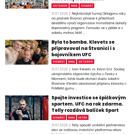
OKTAGON
MMA
DOMÁCÍ
31.07.2026
Nejkrásnější turnaj Oktagonu roku
na pražské Štvanici přinese k příležitosti
desátého výročí organizace mimořádně bohatý
doprovodný program. Fanoušci se v pátek a v
sobotu mohou těšit ...
Byla to bomba. Klevets se
připravoval na Štvanici i s
bojovníkem UFC
DOMÁCÍ
MMA
OKTAGON
31.07.2026
Ivan Klevets vs. Kevin Enz. Souboj
ukrajinského zápasníka žijícího v Česku s
Němcem, tohle bude otvírací duelu sobotní
Štvanice. Klevets absolvoval přípravu klasicky c
PriMMAt gymu ...
Spojte investice se špičkovým
sportem. UFC na rok zdarma.
Telly rozdává balíček Sport
DOMÁCÍ
MMA
EXTRA
31.07.2026
Telly spouští unikátní partnerskou
akci se světovou investiční platformou etoro.