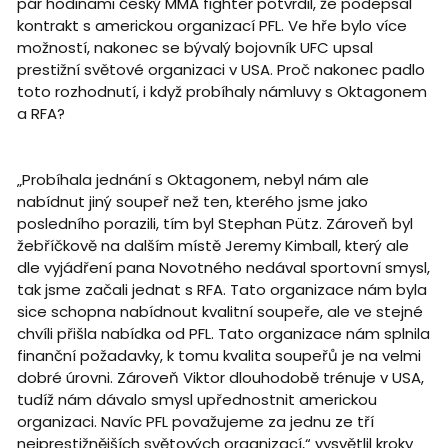
pár hodinami český MMA fighter potvrdil, že podepsal
kontrakt s americkou organizací PFL. Ve hře bylo více
možností, nakonec se bývalý bojovník UFC upsal
prestižní světové organizaci v USA. Proč nakonec padlo
toto rozhodnutí, i když probíhaly námluvy s Oktagonem
a RFA?
„Probíhala jednání s Oktagonem, nebyl nám ale
nabídnut jiný soupeř než ten, kterého jsme jako
posledního porazili, tím byl Stephan Pütz. Zároveň byl
žebříčkově na dalším místě Jeremy Kimball, který ale
dle vyjádření pana Novotného nedával sportovní smysl,
tak jsme začali jednat s RFA. Tato organizace nám byla
sice schopna nabídnout kvalitní soupeře, ale ve stejné
chvíli přišla nabídka od PFL. Tato organizace nám splnila
finanční požadavky, k tomu kvalita soupeřů je na velmi
dobré úrovni. Zároveň Viktor dlouhodobě trénuje v USA,
tudíž nám dávalo smysl upřednostnit americkou
organizaci. Navíc PFL považujeme za jednu ze tří
nejprestižnějších světových organizací,“ vysvětlil kroky