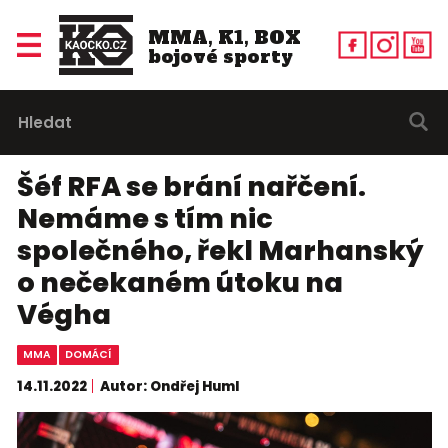
MMA, K1, BOX
bojové sporty
Šéf RFA se brání nařčení.
Nemáme s tím nic
společného, řekl Marhanský
o nečekaném útoku na
Végha
MMA
DOMÁCÍ
14.11.2022
Autor: Ondřej Huml