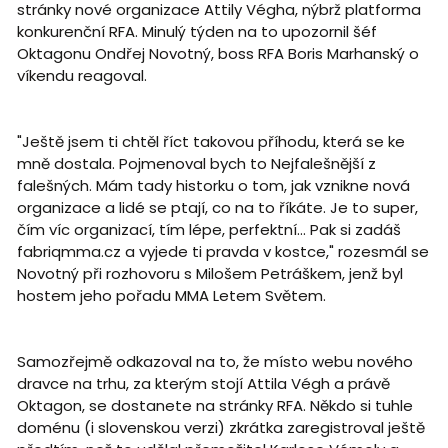
stránky nové organizace Attily Végha, nýbrž platforma
konkurenční RFA. Minulý týden na to upozornil šéf
Oktagonu Ondřej Novotný, boss RFA Boris Marhanský o
víkendu reagoval.
"Ještě jsem ti chtěl říct takovou příhodu, která se ke
mně dostala. Pojmenoval bych to Nejfalešnější z
falešných. Mám tady historku o tom, jak vznikne nová
organizace a lidé se ptají, co na to říkáte. Je to super,
čím víc organizací, tím lépe, perfektní… Pak si zadáš
fabriqmma.cz a vyjede ti pravda v kostce," rozesmál se
Novotný při rozhovoru s Milošem Petráškem, jenž byl
hostem jeho pořadu MMA Letem Světem.
Samozřejmě odkazoval na to, že místo webu nového
dravce na trhu, za kterým stojí Attila Végh a právě
Oktagon, se dostanete na stránky RFA. Někdo si tuhle
doménu (i slovenskou verzi) zkrátka zaregistroval ještě