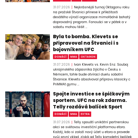
31.07.2026
Nejkrásnější turnaj Oktagonu roku
na pražské Štvanici přinese k příležitosti
desátého výročí organizace mimořádně bohatý
doprovodný program. Fanoušci se v pátek a v
sobotu mohou těšit ...
Byla to bomba. Klevets se
připravoval na Štvanici i s
bojovníkem UFC
DOMÁCÍ
MMA
OKTAGON
31.07.2026
Ivan Klevets vs. Kevin Enz. Souboj
ukrajinského zápasníka žijícího v Česku s
Němcem, tohle bude otvírací duelu sobotní
Štvanice. Klevets absolvoval přípravu klasicky c
PriMMAt gymu ...
Spojte investice se špičkovým
sportem. UFC na rok zdarma.
Telly rozdává balíček Sport
DOMÁCÍ
MMA
EXTRA
31.07.2026
Telly spouští unikátní partnerskou
akci se světovou investiční platformou etoro.
Každý, kdo si založí nový účet u etoro a provede
svůj první vklad, získá od Telly kompletní balíček