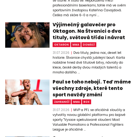
se stane. A stalo se. Neporažená mezi
profesionálními boxerkami, tohle má ve svém
sportovním životopisu Kateřina Čavajdová.
Češka má skóre 6-0 a nyní ...
Výjimečný galavečer pro
Oktagon. Na Štvanici o dva
tituly, světová třída i návrat
OKTAGON
MMA
DOMÁCÍ
31.07.2026
Dva tituly, jedna noc, deset let
historie. Štvanice chystá jubilejní bouři. Karta
nabídne hned dvě titulové bitvy, návraty do
klece, české derby dvou mladých talentů a
mnoho dalšího. ...
Paul se toho nebojí. Teď máme
všechny zdroje, které tento
sport navždy změní
ZAHRANIČÍ
MMA
BOX
31.07.2026
MVP a PFL se oficiálně sloučily a
vytvořily novou globální platformu pro bojové
sporty "Vysoce spekulované sloučení Most
Valuable Promotions a Professional Fighters
League je oficiálně ...