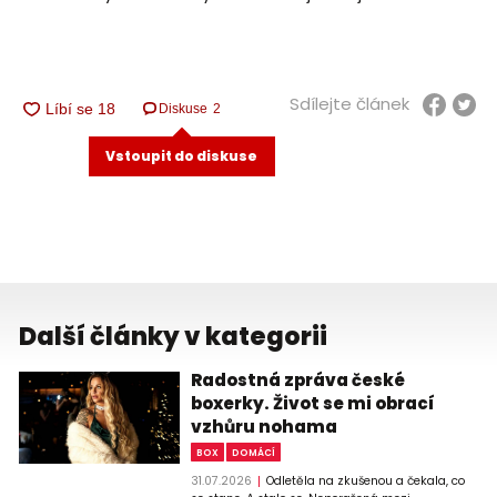
Sdílejte článek
Diskuse
2
Vstoupit do diskuse
Další články v kategorii
Radostná zpráva české
boxerky. Život se mi obrací
vzhůru nohama
BOX
DOMÁCÍ
31.07.2026
Odletěla na zkušenou a čekala, co