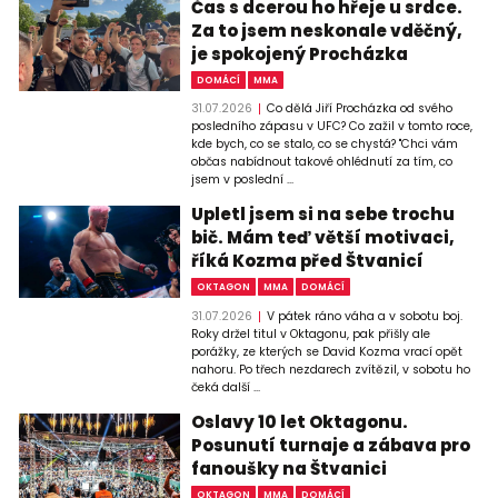
Čas s dcerou ho hřeje u srdce.
Za to jsem neskonale vděčný,
je spokojený Procházka
DOMÁCÍ
MMA
31.07.2026
Co dělá Jiří Procházka od svého
posledního zápasu v UFC? Co zažil v tomto roce,
kde bych, co se stalo, co se chystá? "Chci vám
občas nabídnout takové ohlédnutí za tím, co
jsem v poslední ...
Upletl jsem si na sebe trochu
bič. Mám teď větší motivaci,
říká Kozma před Štvanicí
OKTAGON
MMA
DOMÁCÍ
31.07.2026
V pátek ráno váha a v sobotu boj.
Roky držel titul v Oktagonu, pak přišly ale
porážky, ze kterých se David Kozma vrací opět
nahoru. Po třech nezdarech zvítězil, v sobotu ho
čeká další ...
Oslavy 10 let Oktagonu.
Posunutí turnaje a zábava pro
fanoušky na Štvanici
OKTAGON
MMA
DOMÁCÍ