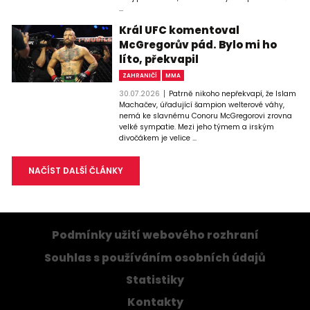
...
Král UFC komentoval
McGregorův pád. Bylo mi ho
líto, překvapil
ZAHRANIČÍ
MMA
30.07.2026
Patrně nikoho nepřekvapí, že Islam
Machačev, úřadující šampion welterové váhy,
nemá ke slavnému Conoru McGregorovi zrovna
velké sympatie. Mezi jeho týmem a irským
divočákem je velice ...
NAČÍST DALŠÍ ČLÁNKY
Podmínky užití webového rozhraní
Souhlas s používáním osobních údajů
Statistiky
Kontakty