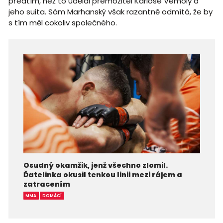
předtím, než to udělal přemožitel Karlose Vémoly a
jeho suita. Sám Marhanský však razantně odmítá, že by
s tím měl cokoliv společného.
Osudný okamžik, jenž všechno zlomil.
Ďatelinka okusil tenkou linii mezi rájem a
zatracením
MMA
DOMÁCÍ