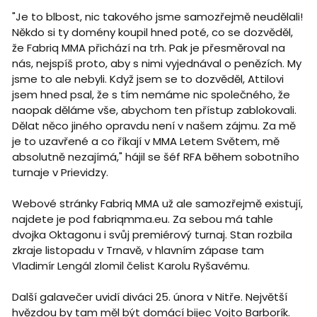
"Je to blbost, nic takového jsme samozřejmě neudělali!
Někdo si ty domény koupil hned poté, co se dozvěděl,
že Fabriq MMA přichází na trh. Pak je přesměroval na
nás, nejspíš proto, aby s nimi vyjednával o penězích. My
jsme to ale nebyli. Když jsem se to dozvěděl, Attilovi
jsem hned psal, že s tím nemáme nic společného, že
naopak děláme vše, abychom ten přístup zablokovali.
Dělat něco jiného opravdu není v našem zájmu. Za mě
je to uzavřené a co říkají v MMA Letem Světem, mě
absolutně nezajímá," hájil se šéf RFA během sobotního
turnaje v Prievidzy.
Webové stránky Fabriq MMA už ale samozřejmě existují,
najdete je pod fabriqmma.eu. Za sebou má tahle
dvojka Oktagonu i svůj premiérový turnaj. Stan rozbila
zkraje listopadu v Trnavě, v hlavním zápase tam
Vladimír Lengál zlomil čelist Karolu Ryšavému.
Další galavečer uvidí diváci 25. února v Nitře. Největší
hvězdou by tam měl být domácí bijec Vojto Barborík.