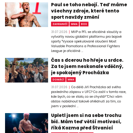
Paul se toho nebojí. Teď máme
všechny zdroje, které tento
sport navždy změní
ZAHRANIČÍ
MMA
BOX
31.07.2026
MVP a PFL se oficiálně sloučily a
vytvořily novou globální platformu pro bojové
sporty "Vysoce spekulované sloučení Most
Valuable Promotions a Professional Fighters
League je oficiálně ...
Čas s dcerou ho hřeje u srdce.
Za to jsem neskonale vděčný,
je spokojený Procházka
DOMÁCÍ
MMA
31.07.2026
Co dělá Jiří Procházka od svého
posledního zápasu v UFC? Co zažil v tomto roce,
kde bych, co se stalo, co se chystá? "Chci vám
občas nabídnout takové ohlédnutí za tím, co
jsem v poslední ...
Upletl jsem si na sebe trochu
bič. Mám teď větší motivaci,
říká Kozma před Štvanicí