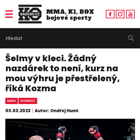
MMA, K1, BOX
bojové sporty
Šelmy v kleci. Žádný
nazdárek to není, kurz na
mou výhru je přestřelený,
říká Kozma
MMA
DOMÁCÍ
03.03.2023
Autor: Ondřej Huml