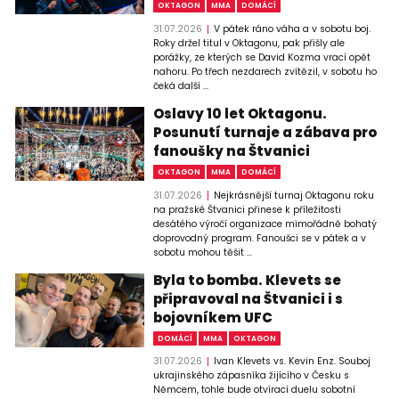
OKTAGON
MMA
DOMÁCÍ
31.07.2026
V pátek ráno váha a v sobotu boj.
Roky držel titul v Oktagonu, pak přišly ale
porážky, ze kterých se David Kozma vrací opět
nahoru. Po třech nezdarech zvítězil, v sobotu ho
čeká další ...
Oslavy 10 let Oktagonu.
Posunutí turnaje a zábava pro
fanoušky na Štvanici
OKTAGON
MMA
DOMÁCÍ
31.07.2026
Nejkrásnější turnaj Oktagonu roku
na pražské Štvanici přinese k příležitosti
desátého výročí organizace mimořádně bohatý
doprovodný program. Fanoušci se v pátek a v
sobotu mohou těšit ...
Byla to bomba. Klevets se
připravoval na Štvanici i s
bojovníkem UFC
DOMÁCÍ
MMA
OKTAGON
31.07.2026
Ivan Klevets vs. Kevin Enz. Souboj
ukrajinského zápasníka žijícího v Česku s
Němcem, tohle bude otvírací duelu sobotní