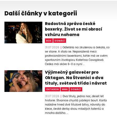
Další články v kategorii
Radostná zpráva české
boxerky. Život se mi obrací
vzhůru nohama
BOX
DOMÁCÍ
31.07.2026
Odletěla na zkušenou a čekala, co
se stane. A stalo se. Neporažená mezi
profesionálními boxerkami, tohle má ve svém
sportovním životopisu Kateřina Čavajdová.
Češka má skóre 6-0 a nyní ...
Výjimečný galavečer pro
Oktagon. Na Štvanici o dva
tituly, světová třída i návrat
OKTAGON
MMA
DOMÁCÍ
31.07.2026
Dva tituly, jedna noc, deset let
historie. Štvanice chystá jubilejní bouři. Karta
nabídne hned dvě titulové bitvy, návraty do
klece, české derby dvou mladých talentů a
mnoho dalšího. ...