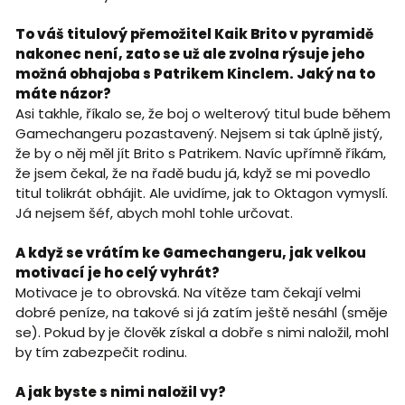
To váš titulový přemožitel Kaik Brito v pyramidě
nakonec není, zato se už ale zvolna rýsuje jeho
možná obhajoba s Patrikem Kinclem. Jaký na to
máte názor?
Asi takhle, říkalo se, že boj o welterový titul bude během
Gamechangeru pozastavený. Nejsem si tak úplně jistý,
že by o něj měl jít Brito s Patrikem. Navíc upřímně říkám,
že jsem čekal, že na řadě budu já, když se mi povedlo
titul tolikrát obhájit. Ale uvidíme, jak to Oktagon vymyslí.
Já nejsem šéf, abych mohl tohle určovat.
A když se vrátím ke Gamechangeru, jak velkou
motivací je ho celý vyhrát?
Motivace je to obrovská. Na vítěze tam čekají velmi
dobré peníze, na takové si já zatím ještě nesáhl (směje
se). Pokud by je člověk získal a dobře s nimi naložil, mohl
by tím zabezpečit rodinu.
A jak byste s nimi naložil vy?