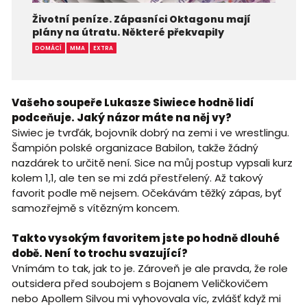
Životní peníze. Zápasníci Oktagonu mají
plány na útratu. Některé překvapily
DOMÁCÍ
MMA
EXTRA
Vašeho soupeře Lukasze Siwiece hodně lidí
podceňuje. Jaký názor máte na něj vy?
Siwiec je tvrďák, bojovník dobrý na zemi i ve wrestlingu.
Šampión polské organizace Babilon, takže žádný
nazdárek to určitě není. Sice na můj postup vypsali kurz
kolem 1,1, ale ten se mi zdá přestřelený. Až takový
favorit podle mě nejsem. Očekávám těžký zápas, byť
samozřejmě s vítězným koncem.
Takto vysokým favoritem jste po hodně dlouhé
době. Není to trochu svazující?
Vnímám to tak, jak to je. Zároveň je ale pravda, že role
outsidera před soubojem s Bojanem Veličkovičem
nebo Apollem Silvou mi vyhovovala víc, zvlášť když mi