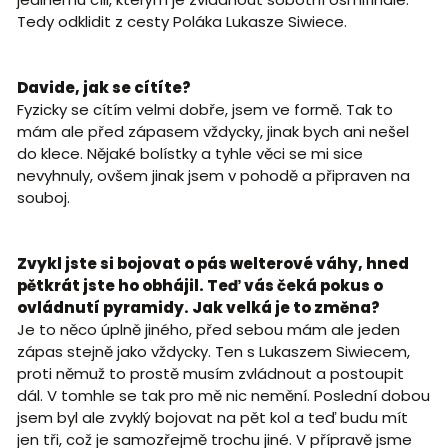
Tedy odklidit z cesty Poláka Lukasze Siwiece.
Davide, jak se cítíte?
Fyzicky se cítím velmi dobře, jsem ve formě. Tak to
mám ale před zápasem vždycky, jinak bych ani nešel
do klece. Nějaké bolístky a tyhle věci se mi sice
nevyhnuly, ovšem jinak jsem v pohodě a připraven na
souboj.
Zvykl jste si bojovat o pás welterové váhy, hned
pětkrát jste ho obhájil. Teď vás čeká pokus o
ovládnutí pyramidy. Jak velká je to změna?
Je to něco úplně jiného, před sebou mám ale jeden
zápas stejně jako vždycky. Ten s Lukaszem Siwiecem,
proti němuž to prostě musím zvládnout a postoupit
dál. V tomhle se tak pro mě nic nemění. Poslední dobou
jsem byl ale zvyklý bojovat na pět kol a teď budu mít
jen tři, což je samozřejmě trochu jiné. V přípravě jsme