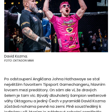
David Kozma.
FOTO: OKTAGON MMA
Po odstoupení Angličana Johna Hathawaye se stal
největším favoritem Tipsport Gamechangeru, hlavním
lovcem mezi predátory. On sám ale ví, že dravých
šelem je tam víc. Bývalý dlouholetý šampion welterové
váhy Oktagonu a jediný Čech v pyramidě David Kozma
zůstává nohama pevně na zemi. Plně soustředěný k
jedinému cíli, kterým je zvládnout sobotní osmifinále.