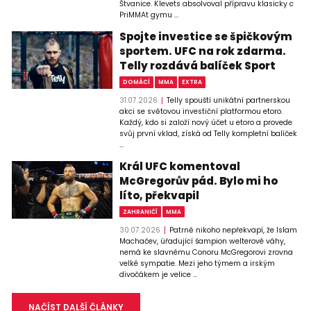
Štvanice. Klevets absolvoval přípravu klasicky c
PriMMAt gymu ...
Spojte investice se špičkovým
sportem. UFC na rok zdarma.
Telly rozdává balíček Sport
DOMÁCÍ
MMA
EXTRA
31.07.2026
Telly spouští unikátní partnerskou
akci se světovou investiční platformou etoro.
Každý, kdo si založí nový účet u etoro a provede
svůj první vklad, získá od Telly kompletní balíček
...
Král UFC komentoval
McGregorův pád. Bylo mi ho
líto, překvapil
ZAHRANIČÍ
MMA
30.07.2026
Patrně nikoho nepřekvapí, že Islam
Machačev, úřadující šampion welterové váhy,
nemá ke slavnému Conoru McGregorovi zrovna
velké sympatie. Mezi jeho týmem a irským
divočákem je velice ...
NAČÍST DALŠÍ ČLÁNKY