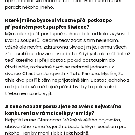
úplně ideální. Ale nedá se nic dělat. Holt budu muset
porazit někoho jiného.
Které jméno byste si vlastně přál potkat po
případném postupu přes Siwiece?
Mým cílem je jít postupně nahoru, kolo od kola zvyšovat
kvalitu soupeřů. Ideálně tedy začít s tím nejlehčím,
vážně ale nevím, zda zrovna Siwiec jím je. Formu všech
zápasníků se dozvíme v sobotu. Kdybych ale měl říct už
teď, kterého si přeji dostat, pokud postoupím do
čtvrtfinále, rozhodně bych se nebránil jednomu z
dvojice Christian Jungwirth - Tato Primera. Myslím, že
tihle dva patří k těm nejpřijatelnějším. Dostat jednoho z
nich je takové mé tajné přání, byť by to pak s nimi
třeba nemuselo vyjít.
A koho naopak považujete za svého největšího
konkurenta v rámci celé pyramidy?
Nejspíš Louise Glismanna. Vážně skvělého bojovníka,
obávaného zemaře, jenž nebude lehkým soustem pro
nikoho. Ten by mohl zlobit fakt hodně.