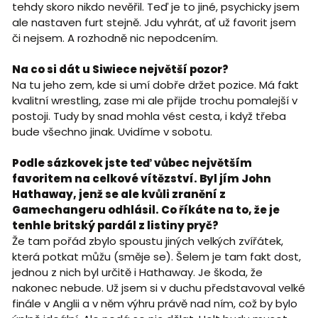
tehdy skoro nikdo nevěřil. Teď je to jiné, psychicky jsem
ale nastaven furt stejně. Jdu vyhrát, ať už favorit jsem
či nejsem. A rozhodně nic nepodcením.
Na co si dát u Siwiece největší pozor?
Na tu jeho zem, kde si umí dobře držet pozice. Má fakt
kvalitní wrestling, zase mi ale přijde trochu pomalejší v
postoji. Tudy by snad mohla vést cesta, i když třeba
bude všechno jinak. Uvidíme v sobotu.
Podle sázkovek jste teď vůbec největším
favoritem na celkové vítězství. Byl jím John
Hathaway, jenž se ale kvůli zranění z
Gamechangeru odhlásil. Co říkáte na to, že je
tenhle britský pardál z listiny pryč?
Že tam pořád zbylo spoustu jiných velkých zvířátek,
která potkat můžu (směje se). Šelem je tam fakt dost,
jednou z nich byl určitě i Hathaway. Je škoda, že
nakonec nebude. Už jsem si v duchu představoval velké
finále v Anglii a v něm výhru právě nad ním, což by bylo