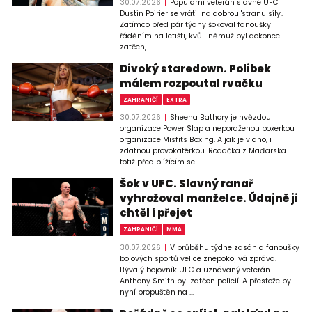
30.07.2026
Populární veterán slavné UFC
Dustin Poirier se vrátil na dobrou 'stranu síly'.
Zatímco před pár týdny šokoval fanoušky
řáděním na letišti, kvůli němuž byl dokonce
zatčen, ...
Divoký staredown. Polibek
málem rozpoutal rvačku
ZAHRANIČÍ
EXTRA
30.07.2026
Sheena Bathory je hvězdou
organizace Power Slap a neporaženou boxerkou
organizace Misfits Boxing. A jak je vidno, i
zdatnou provokatérkou. Rodačka z Maďarska
totiž před blížícím se ...
Šok v UFC. Slavný ranař
vyhrožoval manželce. Údajně ji
chtěl i přejet
ZAHRANIČÍ
MMA
30.07.2026
V průběhu týdne zasáhla fanoušky
bojových sportů velice znepokojivá zpráva.
Bývalý bojovník UFC a uznávaný veterán
Anthony Smith byl zatčen policií. A přestože byl
nyní propuštěn na ...