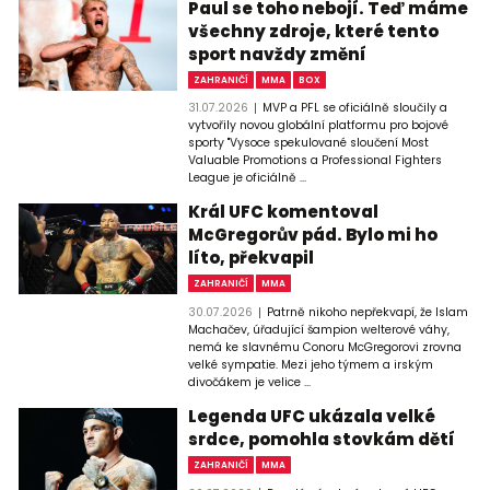
Paul se toho nebojí. Teď máme
všechny zdroje, které tento
sport navždy změní
ZAHRANIČÍ
MMA
BOX
31.07.2026
MVP a PFL se oficiálně sloučily a
vytvořily novou globální platformu pro bojové
sporty "Vysoce spekulované sloučení Most
Valuable Promotions a Professional Fighters
League je oficiálně ...
Král UFC komentoval
McGregorův pád. Bylo mi ho
líto, překvapil
ZAHRANIČÍ
MMA
30.07.2026
Patrně nikoho nepřekvapí, že Islam
Machačev, úřadující šampion welterové váhy,
nemá ke slavnému Conoru McGregorovi zrovna
velké sympatie. Mezi jeho týmem a irským
divočákem je velice ...
Legenda UFC ukázala velké
srdce, pomohla stovkám dětí
ZAHRANIČÍ
MMA