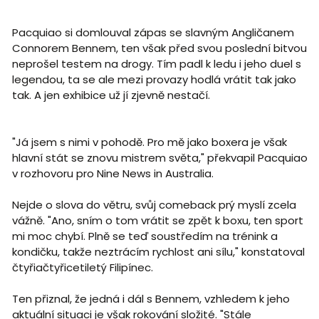
Pacquiao si domlouval zápas se slavným Angličanem
Connorem Bennem, ten však před svou poslední bitvou
neprošel testem na drogy. Tím padl k ledu i jeho duel s
legendou, ta se ale mezi provazy hodlá vrátit tak jako
tak. A jen exhibice už jí zjevně nestačí.
"Já jsem s nimi v pohodě. Pro mě jako boxera je však
hlavní stát se znovu mistrem světa," překvapil Pacquiao
v rozhovoru pro Nine News in Australia.
Nejde o slova do větru, svůj comeback prý myslí zcela
vážně. "Ano, sním o tom vrátit se zpět k boxu, ten sport
mi moc chybí. Plně se teď soustředím na trénink a
kondičku, takže neztrácím rychlost ani sílu," konstatoval
čtyřiačtyřicetiletý Filipínec.
Ten přiznal, že jedná i dál s Bennem, vzhledem k jeho
aktuální situaci je však rokování složité. "Stále