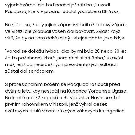
vyjednáváme, ale teď nechci předbíhat," uvedl
Pacquiao, který v prosinci udolal youtubera DK Yoo.
Nezdálo se, že by jejich zápas vzbudil až takový zájem,
ve vítězi ale probudil vášeň dál boxovat. Zvlášť když
věří, že by na tom dokázal být stejně dobře jako kdysi.
"Pořád se dokážu hýbat, jako by mi bylo 20 nebo 30 let.
Je to požehnání, které jsem dostal od Boha," uzavřel
muž, jenž po neúspěšných prezidentských volbách
zůstal dál senátorem.
S profesionálním boxem se Pacquiao rozloučil před
dvěma lety, kdy nestačil na Kubánce Yordenise Ugase.
Na kontě má 72 zápasů a 62 vítězství. Navíc se stal
prvním rohovníkem v historii, jenž vyhrál deset
světových titulů v osmi různých váhových kategoriích.