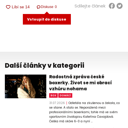
Sdílejte článek
Diskuse
0
Vstoupit do diskuse
Další články v kategorii
Radostná zpráva české
boxerky. Život se mi obrací
vzhůru nohama
BOX
DOMÁCÍ
31.07.2026
Odletěla na zkušenou a čekala, co
se stane. A stalo se. Neporažená mezi
profesionálními boxerkami, tohle má ve svém
sportovním životopisu Kateřina Čavajdová.
Češka má skóre 6-0 a nyní ...