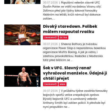
30.07.2026
Populární veterán slavné UFC
Dustin Poirier se vrátil na dobrou 'stranu síly'.
Zatímco před pár týdny šokoval fanoušky
řáděním na letišti, kvůli němuž byl dokonce
zatčen, ...
Divoký staredown. Polibek
málem rozpoutal rvačku
ZAHRANIČÍ
EXTRA
30.07.2026
Sheena Bathory je hvězdou
organizace Power Slap a neporaženou boxerkou
organizace Misfits Boxing. A jak je vidno, i
zdatnou provokatérkou. Rodačka z Maďarska
totiž před blížícím se ...
Šok v UFC. Slavný ranař
vyhrožoval manželce. Údajně ji
chtěl i přejet
ZAHRANIČÍ
MMA
30.07.2026
V průběhu týdne zasáhla fanoušky
bojových sportů velice znepokojivá zpráva.
Bývalý bojovník UFC a uznávaný veterán
Anthony Smith byl zatčen policií. A přestože byl
nyní propuštěn na ...