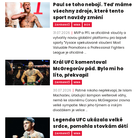
Paul se toho nebojí. Teď máme
všechny zdroje, které tento
sport navždy změní
ZAHRANIČÍ
MMA
BOX
31.07.2026
MVP a PFL se oficiálně sloučily a
vytvořily novou globální platformu pro bojové
sporty "Vysoce spekulované sloučení Most
Valuable Promotions a Professional Fighters
League je oficiálně ...
Král UFC komentoval
McGregorův pád. Bylo mi ho
líto, překvapil
ZAHRANIČÍ
MMA
30.07.2026
Patrně nikoho nepřekvapí, že Islam
Machačev, úřadující šampion welterové váhy,
nemá ke slavnému Conoru McGregorovi zrovna
velké sympatie. Mezi jeho týmem a irským
divočákem je velice ...
Legenda UFC ukázala velké
srdce, pomohla stovkám dětí
ZAHRANIČÍ
MMA