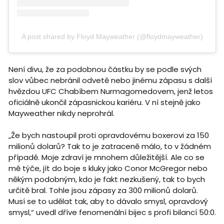
A post shared by Floyd Mayweather (@floydmayweather)
Není divu, že za podobnou částku by se podle svých
slov vůbec nebránil odvetě nebo jinému zápasu s další
hvězdou UFC Chabíbem Nurmagomedovem, jenž letos
oficiálně ukončil zápasnickou kariéru. V ní stejně jako
Mayweather nikdy neprohrál.
„Že bych nastoupil proti opravdovému boxerovi za 150
milionů dolarů? Tak to je zatraceně málo, to v žádném
případě. Moje zdraví je mnohem důležitější. Ale co se
mě týče, jít do boje s kluky jako Conor McGregor nebo
někým podobným, kdo je fakt nezkušený, tak to bych
určitě bral. Tohle jsou zápasy za 300 milionů dolarů.
Musí se to udělat tak, aby to dávalo smysl, opravdový
smysl,“ uvedl dříve fenomenální bijec s profi bilancí 50:0.