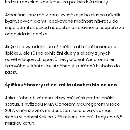
hrdinu Tenshina Nasukawu za pouhé dvě minuty.
Američan, jenž má v zemi vycházejícího slunce několik
byznysových aktivit, opakovaně možnost návratu do
ringu odmítal, pokud nedostane správného soupeře za
odpovídající peníze.
Jinými slovy, odmítl se už měřit s aktuální boxerskou
špičkou, ale různé exhibiční duely s aktéry z jiných
odvětví bojových sportů nevylučoval. Ale promotér
takového utkání si musí sáhnout pořádně hluboko do
kapsy.
Špičkové boxery už ne, miliardové exhibice ano
Jako třeba při zápase, který měl však profesionální
status, s hvězdou MMA Conorem McGregorem v roce
2017, v němž zvítězil v desátém kole a za vítěznou
šichtu si odnesl šek na 275 milionů dolarů, tedy cca 6,5
miliardy korun.