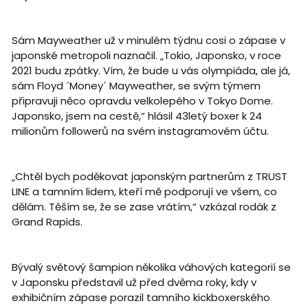
Sám Mayweather už v minulém týdnu cosi o zápase v
japonské metropoli naznačil. „Tokio, Japonsko, v roce
2021 budu zpátky. Vím, že bude u vás olympiáda, ale já,
sám Floyd ´Money´ Mayweather, se svým týmem
připravuji něco opravdu velkolepého v Tokyo Dome.
Japonsko, jsem na cestě,“ hlásil 43letý boxer k 24
milionům followerů na svém instagramovém účtu.
„Chtěl bych poděkovat japonským partnerům z TRUST
LINE a tamním lidem, kteří mě podporují ve všem, co
dělám. Těším se, že se zase vrátím,“ vzkázal rodák z
Grand Rapids.
Bývalý světový šampion několika váhových kategorií se
v Japonsku představil už před dvěma roky, kdy v
exhibičním zápase porazil tamního kickboxerského