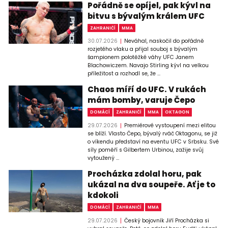
Pořádně se opíjel, pak kývl na
bitvu s bývalým králem UFC
ZAHRANIČÍ
MMA
30.07.2026
Neváhal, naskočil do pořádně
rozjetého vlaku a přijal souboj s bývalým
šampionem polotěžké váhy UFC Janem
Blachowiczem. Navajo Stirling kývl na velkou
příležitost a rozhodl se, že ...
Chaos míří do UFC. V rukách
mám bomby, varuje Čepo
DOMÁCÍ
ZAHRANIČÍ
MMA
OKTAGON
29.07.2026
Premiérové vystoupení mezi elitou
se blíží. Vlasto Čepo, bývalý rváč Oktagonu, se již
o víkendu představí na eventu UFC v Srbsku. Své
síly poměří s Gilbertem Urbinou, zažije svůj
vytoužený ...
Procházka zdolal horu, pak
ukázal na dva soupeře. Ať je to
kdokoli
DOMÁCÍ
ZAHRANIČÍ
MMA
29.07.2026
Český bojovník Jiří Procházka si