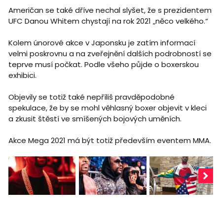
Američan se také dříve nechal slyšet, že s prezidentem
UFC Danou Whitem chystají na rok 2021 „něco velkého.“
Kolem únorové akce v Japonsku je zatím informací
velmi poskrovnu a na zveřejnění dalších podrobností se
teprve musí počkat. Podle všeho půjde o boxerskou
exhibici.
Objevily se totiž také nepříliš pravděpodobné
spekulace, že by se mohl věhlasný boxer objevit v kleci
a zkusit štěstí ve smíšených bojových uměních.
Akce Mega 2021 má být totiž především eventem MMA.