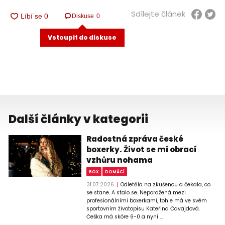
Sdílejte článek
Diskuse
0
Vstoupit do diskuse
Další články v kategorii
Radostná zpráva české
boxerky. Život se mi obrací
vzhůru nohama
BOX
DOMÁCÍ
31.07.2026
Odletěla na zkušenou a čekala, co
se stane. A stalo se. Neporažená mezi
profesionálními boxerkami, tohle má ve svém
sportovním životopisu Kateřina Čavajdová.
Češka má skóre 6-0 a nyní ...