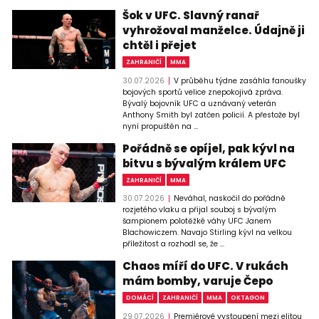
Šok v UFC. Slavný ranař
vyhrožoval manželce. Údajně ji
chtěl i přejet
ZAHRANIČÍ
MMA
30.07.2026
V průběhu týdne zasáhla fanoušky
bojových sportů velice znepokojivá zpráva.
Bývalý bojovník UFC a uznávaný veterán
Anthony Smith byl zatčen policií. A přestože byl
nyní propuštěn na ...
Pořádně se opíjel, pak kývl na
bitvu s bývalým králem UFC
ZAHRANIČÍ
MMA
30.07.2026
Neváhal, naskočil do pořádně
rozjetého vlaku a přijal souboj s bývalým
šampionem polotěžké váhy UFC Janem
Blachowiczem. Navajo Stirling kývl na velkou
příležitost a rozhodl se, že ...
Chaos míří do UFC. V rukách
mám bomby, varuje Čepo
DOMÁCÍ
ZAHRANIČÍ
MMA
OKTAGON
29.07.2026
Premiérové vystoupení mezi elitou