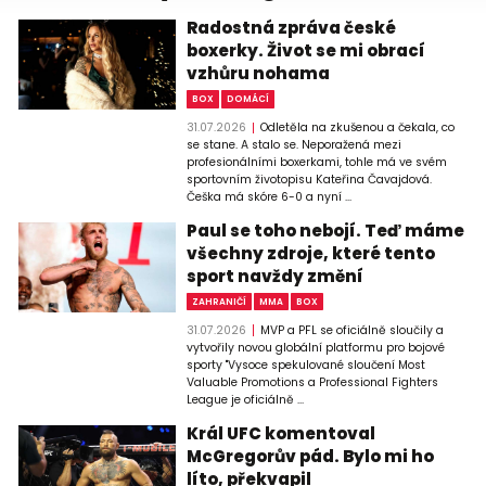
Radostná zpráva české
boxerky. Život se mi obrací
vzhůru nohama
BOX
DOMÁCÍ
31.07.2026
Odletěla na zkušenou a čekala, co
se stane. A stalo se. Neporažená mezi
profesionálními boxerkami, tohle má ve svém
sportovním životopisu Kateřina Čavajdová.
Češka má skóre 6-0 a nyní ...
Paul se toho nebojí. Teď máme
všechny zdroje, které tento
sport navždy změní
ZAHRANIČÍ
MMA
BOX
31.07.2026
MVP a PFL se oficiálně sloučily a
vytvořily novou globální platformu pro bojové
sporty "Vysoce spekulované sloučení Most
Valuable Promotions a Professional Fighters
League je oficiálně ...
Král UFC komentoval
McGregorův pád. Bylo mi ho
líto, překvapil