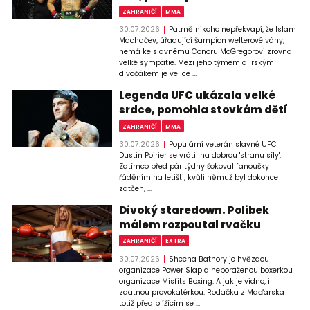
ZAHRANIČÍ
MMA
30.07.2026
Patrně nikoho nepřekvapí, že Islam
Machačev, úřadující šampion welterové váhy,
nemá ke slavnému Conoru McGregorovi zrovna
velké sympatie. Mezi jeho týmem a irským
divočákem je velice ...
Legenda UFC ukázala velké
srdce, pomohla stovkám dětí
ZAHRANIČÍ
MMA
30.07.2026
Populární veterán slavné UFC
Dustin Poirier se vrátil na dobrou 'stranu síly'.
Zatímco před pár týdny šokoval fanoušky
řáděním na letišti, kvůli němuž byl dokonce
zatčen, ...
Divoký staredown. Polibek
málem rozpoutal rvačku
ZAHRANIČÍ
EXTRA
30.07.2026
Sheena Bathory je hvězdou
organizace Power Slap a neporaženou boxerkou
organizace Misfits Boxing. A jak je vidno, i
zdatnou provokatérkou. Rodačka z Maďarska
totiž před blížícím se ...