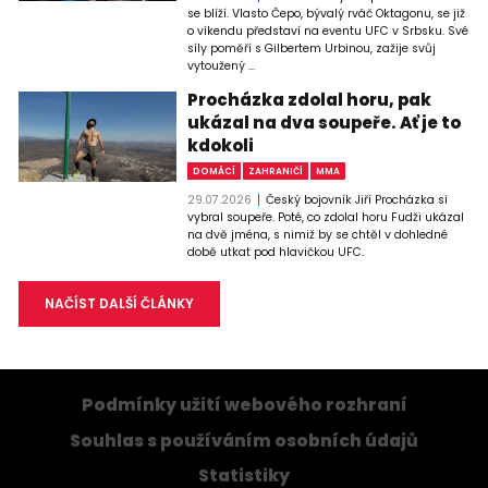
se blíží. Vlasto Čepo, bývalý rváč Oktagonu, se již
o víkendu představí na eventu UFC v Srbsku. Své
síly poměří s Gilbertem Urbinou, zažije svůj
vytoužený ...
Procházka zdolal horu, pak
ukázal na dva soupeře. Ať je to
kdokoli
DOMÁCÍ
ZAHRANIČÍ
MMA
29.07.2026
Český bojovník Jiří Procházka si
vybral soupeře. Poté, co zdolal horu Fudži ukázal
na dvě jména, s nimiž by se chtěl v dohledné
době utkat pod hlavičkou UFC.
NAČÍST DALŠÍ ČLÁNKY
Podmínky užití webového rozhraní
Souhlas s používáním osobních údajů
Statistiky