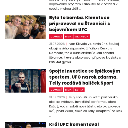
doprovodný program. Fanoušci se v pátek a v
sobotu mohou těšit ...
Byla to bomba. Klevets se
připravoval na Štvanici i s
bojovníkem UFC
DOMÁCÍ
MMA
OKTAGON
31.07.2026
Ivan Klevets vs. Kevin Enz. Souboj
ukrajinského zápasníka žijícího v Česku s
Němcem, tohle bude otvírací duelu sobotní
Štvanice. Klevets absolvoval přípravu klasicky c
PriMMAt gymu ...
Spojte investice se špičkovým
sportem. UFC na rok zdarma.
Telly rozdává balíček Sport
DOMÁCÍ
MMA
EXTRA
31.07.2026
Telly spouští unikátní partnerskou
akci se světovou investiční platformou etoro.
Každý, kdo si založí nový účet u etoro a provede
svůj první vklad, získá od Telly kompletní balíček
...
Král UFC komentoval