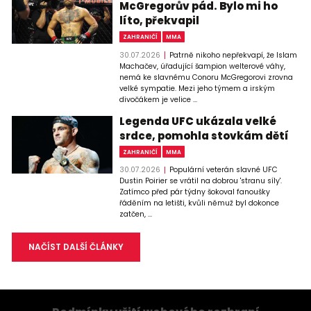
McGregorův pád. Bylo mi ho
líto, překvapil
ZAHRANIČÍ
MMA
30.07.2026
Patrně nikoho nepřekvapí, že Islam
Machačev, úřadující šampion welterové váhy,
nemá ke slavnému Conoru McGregorovi zrovna
velké sympatie. Mezi jeho týmem a irským
divočákem je velice ...
Legenda UFC ukázala velké
srdce, pomohla stovkám dětí
ZAHRANIČÍ
MMA
30.07.2026
Populární veterán slavné UFC
Dustin Poirier se vrátil na dobrou 'stranu síly'.
Zatímco před pár týdny šokoval fanoušky
řáděním na letišti, kvůli němuž byl dokonce
zatčen, ...
NAČÍST DALŠÍ ČLÁNKY