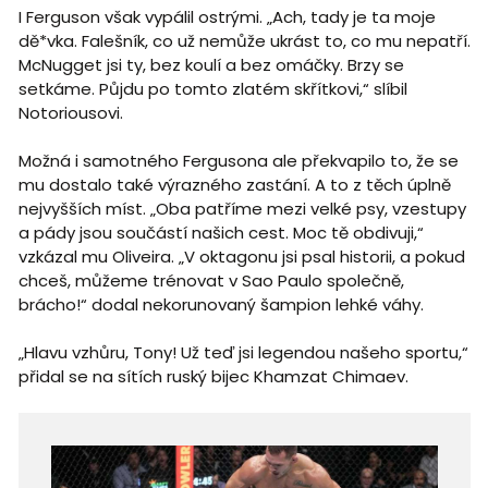
I Ferguson však vypálil ostrými. „Ach, tady je ta moje
dě*vka. Falešník, co už nemůže ukrást to, co mu nepatří.
McNugget jsi ty, bez koulí a bez omáčky. Brzy se
setkáme. Půjdu po tomto zlatém skřítkovi,“ slíbil
Notoriousovi.
Možná i samotného Fergusona ale překvapilo to, že se
mu dostalo také výrazného zastání. A to z těch úplně
nejvyšších míst. „Oba patříme mezi velké psy, vzestupy
a pády jsou součástí našich cest. Moc tě obdivuji,“
vzkázal mu Oliveira. „V oktagonu jsi psal historii, a pokud
chceš, můžeme trénovat v Sao Paulo společně,
brácho!“ dodal nekorunovaný šampion lehké váhy.
„Hlavu vzhůru, Tony! Už teď jsi legendou našeho sportu,“
přidal se na sítích ruský bijec Khamzat Chimaev.