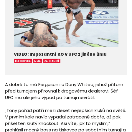
VIDEO: Impozantní KO v UFC z jiného úhlu
BLESKOVKA
MMA
ZAHRANIČÍ
A dobré to má Ferguson i u Dany Whitea, jehož přitom
před turnajem přirovnal k drogovému dealerovi. Šéf
UFC mu ale jeho výpad po turnaji nevrátil.
„Tony pořád patří mezi deset nejlepších kluků na světě.
V prvním kole navíc vypadal zatraceně dobře, až pak
přišel ten krutý knockout. Asi víte, jak to myslím,“
prohlásil mocný boss na tiskovce po sobotním turnaji a