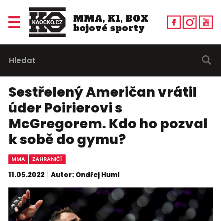
MMA, K1, BOX
bojové sporty
Sestřelený Američan vrátil
úder Poirierovi s
McGregorem. Kdo ho pozval
k sobě do gymu?
MMA
ZAHRANIČÍ
11.05.2022
Autor: Ondřej Huml