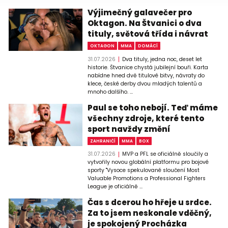
Výjimečný galavečer pro
Oktagon. Na Štvanici o dva
tituly, světová třída i návrat
OKTAGON
MMA
DOMÁCÍ
31.07.2026
Dva tituly, jedna noc, deset let
historie. Štvanice chystá jubilejní bouři. Karta
nabídne hned dvě titulové bitvy, návraty do
klece, české derby dvou mladých talentů a
mnoho dalšího. ...
Paul se toho nebojí. Teď máme
všechny zdroje, které tento
sport navždy změní
ZAHRANIČÍ
MMA
BOX
31.07.2026
MVP a PFL se oficiálně sloučily a
vytvořily novou globální platformu pro bojové
sporty "Vysoce spekulované sloučení Most
Valuable Promotions a Professional Fighters
League je oficiálně ...
Čas s dcerou ho hřeje u srdce.
Za to jsem neskonale vděčný,
je spokojený Procházka