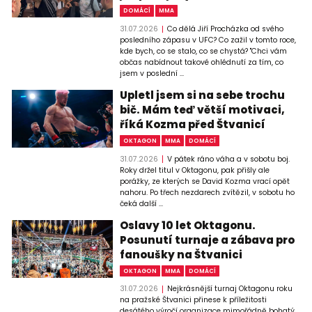
DOMÁCÍ
MMA
31.07.2026
Co dělá Jiří Procházka od svého
posledního zápasu v UFC? Co zažil v tomto roce,
kde bych, co se stalo, co se chystá? "Chci vám
občas nabídnout takové ohlédnutí za tím, co
jsem v poslední ...
Upletl jsem si na sebe trochu
bič. Mám teď větší motivaci,
říká Kozma před Štvanicí
OKTAGON
MMA
DOMÁCÍ
31.07.2026
V pátek ráno váha a v sobotu boj.
Roky držel titul v Oktagonu, pak přišly ale
porážky, ze kterých se David Kozma vrací opět
nahoru. Po třech nezdarech zvítězil, v sobotu ho
čeká další ...
Oslavy 10 let Oktagonu.
Posunutí turnaje a zábava pro
fanoušky na Štvanici
OKTAGON
MMA
DOMÁCÍ
31.07.2026
Nejkrásnější turnaj Oktagonu roku
na pražské Štvanici přinese k příležitosti
desátého výročí organizace mimořádně bohatý