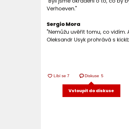
"Byli jsme okradeni o to, co by
Verhoeven."
Sergio Mora
"Nemůžu uvěřit tomu, co vidím.
Oleksandr Usyk prohrává s kick
Diskuse
5
Vstoupit do diskuse