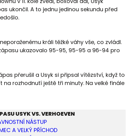
nu v 11. kole zvedl, boxoval dál, Usyk
pas ukončil. A to jednu jedinou sekundu před
nedošlo.
neporaženému králi těžké váhy vše, co zvládl.
zápasu ukazovalo 95-95, 95-95 a 96-94 pro
as přerušil a Usyk si připsal vítězství, když to
 na rozhodnutí ještě tři minuty. Na velké finále
PASU USYK VS. VERHOEVEN
AVNOSTNÍ NÁSTUP
MEC A VELKÝ PŘÍCHOD