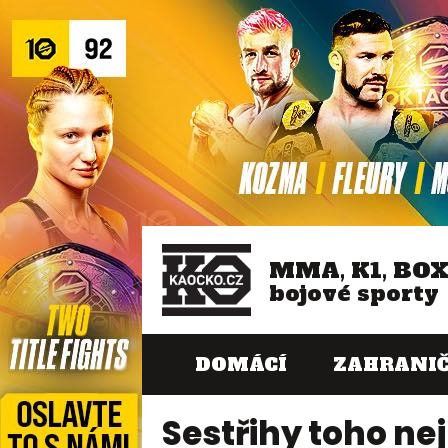
MMA, K1, BO
bojové sporty
DOMÁCÍ
ZAHRANIČ
Sestřihy toho ne