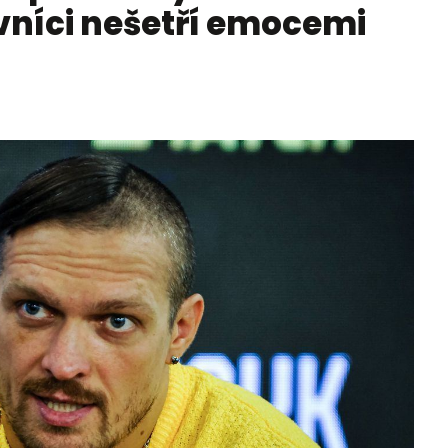
vníci nešetří emocemi