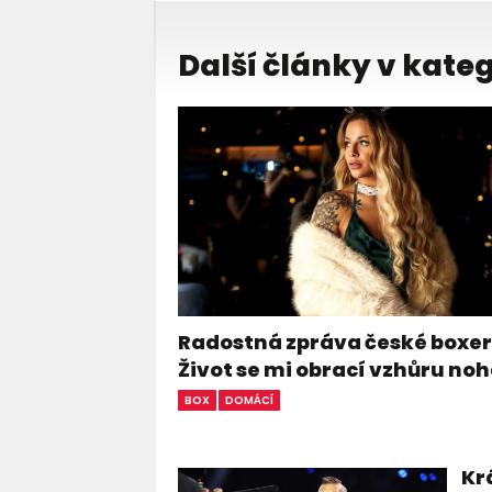
Další články v kateg
Radostná zpráva české boxer
Život se mi obrací vzhůru n
BOX
DOMÁCÍ
Kr