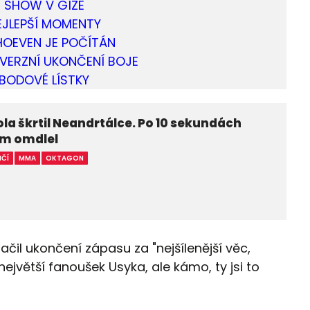
SHOW V GÍZE
EJLEPŠÍ MOMENTY
HOEVEN JE POČÍTÁN
VERZNÍ UKONČENÍ BOJE
BODOVÉ LÍSTKY
a škrtil Neandrtálce. Po 10 sekundách
m omdlel
IČÍ
MMA
OKTAGON
ačil ukončení zápasu za "nejšílenější věc,
největší fanoušek Usyka, ale kámo, ty jsi to