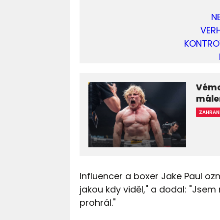
N
VER
KONTRO
Vémol
mále
ZAHRAN
Influencer a boxer Jake Paul ozn
jakou kdy viděl," a dodal: "Jsem 
prohrál."