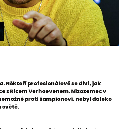
 Někteří profesionálové se diví, jak
žce s Ricem Verhoevenem. Nizozemec v
nemožné proti šampionovi, nebyl daleko
 světě.