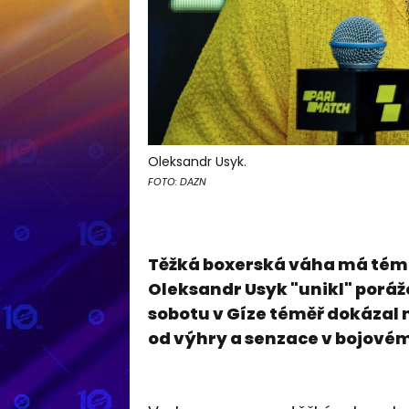
Oleksandr Usyk.
FOTO: DAZN
Těžká boxerská váha má téma.
Oleksandr Usyk "unikl" porá
sobotu v Gíze téměř dokázal 
od výhry a senzace v bojovém