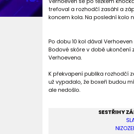
Verhoeven se po těžkém knockdow
trefoval a rozhodčí zasáhl a zá
koncem kola. Na poslední kolo 
Po dobu 10 kol dával Verhoeven 
Bodové skóre v době ukončení 
Verhoevena.
K překvapení publika rozhodčí záp
už vypadalo, že boxeři budou mít
ale nedošlo.
SESTŘIHY ZÁ
SL
NIZOZE