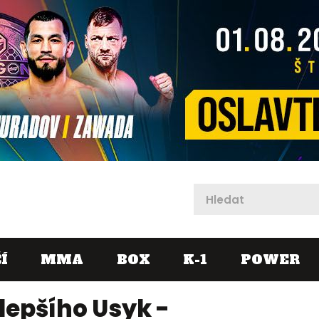
X
Í
MMA
BOX
K-1
POWER
jlepšího Usyk -