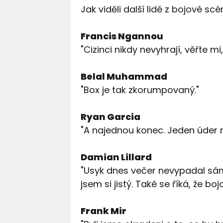
Jak viděli další lidé z bojové sc
Francis Ngannou
"Cizinci nikdy nevyhrají, věřte mi
Belal Muhammad
"Box je tak zkorumpovaný."
Ryan Garcia
"A najednou konec. Jeden úder 
Damian Lillard
"Usyk dnes večer nevypadal sám
jsem si jistý. Také se říká, že bo
Frank Mir