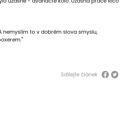
 bylo úžasné - dvanácté kolo. Úžasná práce Rico
 A nemyslím to v dobrém slova smyslu,
boxerem."
Sdílejte článek