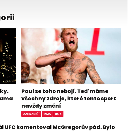
orii
ky.
Paul se toho nebojí. Teď máme
ohama
všechny zdroje, které tento sport
navždy změní
ZAHRANIČÍ
MMA
BOX
ál UFC komentoval McGregorův pád. Bylo