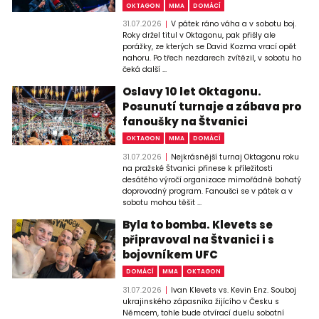
OKTAGON
MMA
DOMÁCÍ
31.07.2026
V pátek ráno váha a v sobotu boj.
Roky držel titul v Oktagonu, pak přišly ale
porážky, ze kterých se David Kozma vrací opět
nahoru. Po třech nezdarech zvítězil, v sobotu ho
čeká další ...
Oslavy 10 let Oktagonu.
Posunutí turnaje a zábava pro
fanoušky na Štvanici
OKTAGON
MMA
DOMÁCÍ
31.07.2026
Nejkrásnější turnaj Oktagonu roku
na pražské Štvanici přinese k příležitosti
desátého výročí organizace mimořádně bohatý
doprovodný program. Fanoušci se v pátek a v
sobotu mohou těšit ...
Byla to bomba. Klevets se
připravoval na Štvanici i s
bojovníkem UFC
DOMÁCÍ
MMA
OKTAGON
31.07.2026
Ivan Klevets vs. Kevin Enz. Souboj
ukrajinského zápasníka žijícího v Česku s
Němcem, tohle bude otvírací duelu sobotní