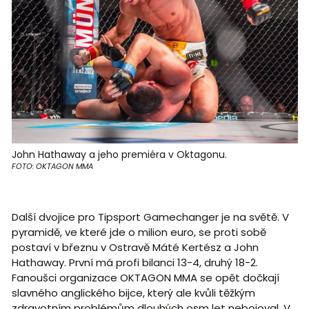
John Hathaway a jeho premiéra v Oktagonu.
FOTO: OKTAGON MMA
Další dvojice pro Tipsport Gamechanger je na světě. V
pyramidě, ve které jde o milion euro, se proti sobě
postaví v březnu v Ostravě Máté Kertész a John
Hathaway. První má profi bilanci 13-4, druhý 18-2.
Fanoušci organizace OKTAGON MMA se opět dočkají
slavného anglického bijce, který ale kvůli těžkým
zdravotním problémům dlouhých osm let nebojoval. V