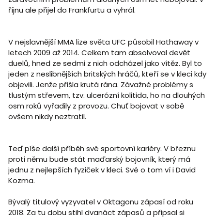
říjnu ale přijel do Frankfurtu a vyhrál.
V nejslavnější MMA lize světa UFC působil Hathaway v
letech 2009 až 2014. Celkem tam absolvoval devět
duelů, hned ze sedmi z nich odcházel jako vítěz. Byl to
jeden z neslibnějších britských hráčů, kteří se v kleci kdy
objevili. Jenže přišla krutá rána. Závažné problémy s
tlustým střevem, tzv. ulcerózní kolitida, ho na dlouhých
osm roků vyřadily z provozu. Chuť bojovat v sobě
ovšem nikdy neztratil.
Teď píše další příběh své sportovní kariéry. V březnu
proti němu bude stát maďarský bojovník, který má
jednu z nejlepších fyziček v kleci. Své o tom ví i David
Kozma.
Bývalý titulový vyzyvatel v Oktagonu zápasí od roku
2018. Za tu dobu stihl dvanáct zápasů a připsal si