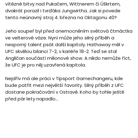
vítězné bitvy nad Pukačem, Wittnerem či Úškrtem,
dvakrát porazil i tvrďáka Jungwirtha. Jak si povede
tento neúnavný stroj 4. března na Oktagonu 40?
Jeho soupeř byl před onemocněním světová čtrnáctka
ve velterové váze. Nyní může jeho silný příběh a
nesporný talent psát další kapitoly. Hathaway měl v
UFC skvělou bilanci 7-2, v kariéře 18-2. Teď se stal
Angličan součástí milionové show. A nikdo nemůže říct,
že UFC je pro něj uzavřená kapitola.
Nejdřív má ale práci v Tipsport Gamechangeru, kde
bude patřit mezi největší favority. Silný příběh z UFC
dostane pokračování v Ostravě. Koho by tohle ještě
před pár lety napadlo...