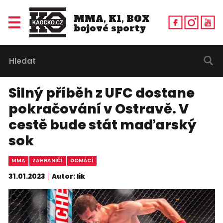
MMA, K1, BOX
bojové sporty
Silný příběh z UFC dostane
pokračování v Ostravě. V
cestě bude stát maďarský
sok
MMA
ZAHRANIČÍ
DOMÁCÍ
31.01.2023
Autor: lik