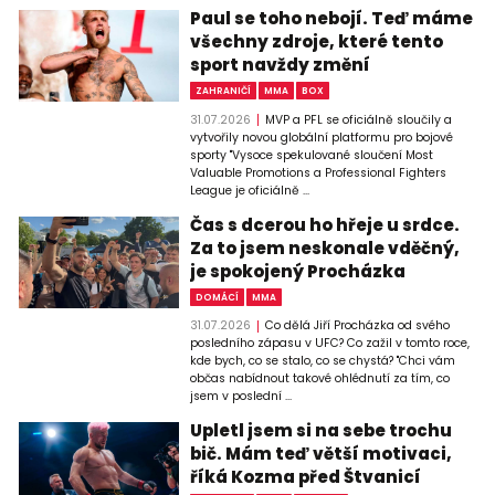
Paul se toho nebojí. Teď máme
všechny zdroje, které tento
sport navždy změní
ZAHRANIČÍ
MMA
BOX
31.07.2026
MVP a PFL se oficiálně sloučily a
vytvořily novou globální platformu pro bojové
sporty "Vysoce spekulované sloučení Most
Valuable Promotions a Professional Fighters
League je oficiálně ...
Čas s dcerou ho hřeje u srdce.
Za to jsem neskonale vděčný,
je spokojený Procházka
DOMÁCÍ
MMA
31.07.2026
Co dělá Jiří Procházka od svého
posledního zápasu v UFC? Co zažil v tomto roce,
kde bych, co se stalo, co se chystá? "Chci vám
občas nabídnout takové ohlédnutí za tím, co
jsem v poslední ...
Upletl jsem si na sebe trochu
bič. Mám teď větší motivaci,
říká Kozma před Štvanicí