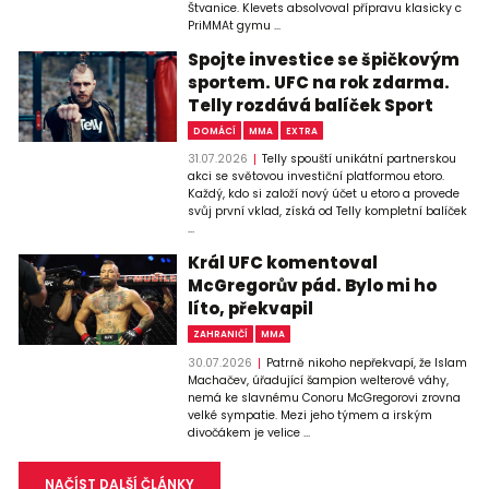
Štvanice. Klevets absolvoval přípravu klasicky c
PriMMAt gymu ...
Spojte investice se špičkovým
sportem. UFC na rok zdarma.
Telly rozdává balíček Sport
DOMÁCÍ
MMA
EXTRA
31.07.2026
Telly spouští unikátní partnerskou
akci se světovou investiční platformou etoro.
Každý, kdo si založí nový účet u etoro a provede
svůj první vklad, získá od Telly kompletní balíček
...
Král UFC komentoval
McGregorův pád. Bylo mi ho
líto, překvapil
ZAHRANIČÍ
MMA
30.07.2026
Patrně nikoho nepřekvapí, že Islam
Machačev, úřadující šampion welterové váhy,
nemá ke slavnému Conoru McGregorovi zrovna
velké sympatie. Mezi jeho týmem a irským
divočákem je velice ...
NAČÍST DALŠÍ ČLÁNKY