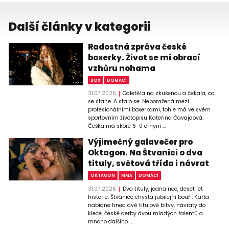
Další články v kategorii
Radostná zpráva české
boxerky. Život se mi obrací
vzhůru nohama
BOX
DOMÁCÍ
31.07.2026
Odletěla na zkušenou a čekala, co
se stane. A stalo se. Neporažená mezi
profesionálními boxerkami, tohle má ve svém
sportovním životopisu Kateřina Čavajdová.
Češka má skóre 6-0 a nyní ...
Výjimečný galavečer pro
Oktagon. Na Štvanici o dva
tituly, světová třída i návrat
OKTAGON
MMA
DOMÁCÍ
31.07.2026
Dva tituly, jedna noc, deset let
historie. Štvanice chystá jubilejní bouři. Karta
nabídne hned dvě titulové bitvy, návraty do
klece, české derby dvou mladých talentů a
mnoho dalšího. ...