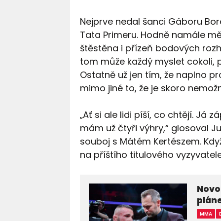
Nejprve nedal šanci Gáboru Borá
Tata Primeru. Hodně namále měl 
štěstěna i přízeň bodových rozho
tom může každý myslet cokoli, p
Ostatně už jen tím, že naplno p
mimo jiné to, že je skoro nemožn
„Ať si ale lidi píší, co chtějí. 
mám už čtyři výhry,“ glosoval J
souboj s Mátém Kertészem. Když 
na příštího titulového vyzyvatel
Novot
plán
MMA