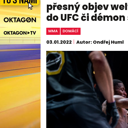
přesný objev wel
do UFC či démon 
MMA
DOMÁCÍ
03.01.2022
Autor: Ondřej Huml