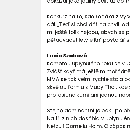
dokázal jako jediný čelit až do t
Konkurz na to, kdo rodáka z Vy
dál. „Teď si chci dát na chvíli 
mi ještě tolik nejdou, abych se p
pětadvacetiletý elitní postojář sv
Lucia Szabová
Kometou uplynulého roku se v O
Zvlášť když má ještě mimořádně a
MMA se tak velmi rychle stala 
skvělou formu z Muay Thai, kde
profesionálkami ani jednou nepr
Stejně dominantní je pak i po př
Na tři z nich dosáhla v uplynulé
Netzu i Corneliu Holm. O zápas 