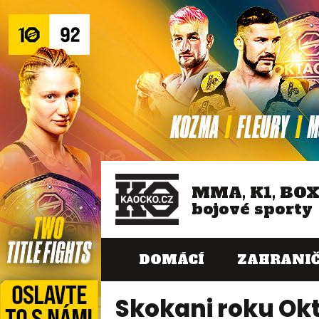
MMA, K1, BO
bojové sporty
DOMÁCÍ
ZAHRANIČ
Skokani roku Ok