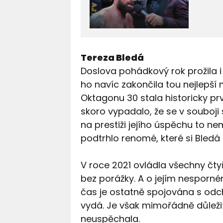
Tereza Bledá
Doslova pohádkový rok prožila i
ho navíc zakončila tou nejlepší
Oktagonu 30 stala historicky pr
skoro vypadalo, že se v souboji s
na prestiži jejího úspěchu to ne
podtrhlo renomé, které si Bledá
V roce 2021 ovládla všechny čty
bez porážky. A o jejím nesporném
čas je ostatně spojována s odc
vydá. Je však mimořádně důležité
neuspěchala.