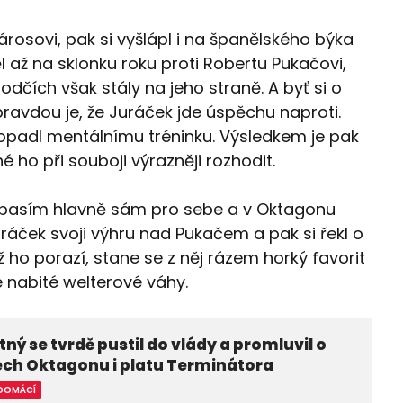
rosovi, pak si vyšlápl i na španělského býka
až na sklonku roku proti Robertu Pukačovi,
dčích však stály na jeho straně. A byť si o
ravdou je, že Juráček jde úspěchu naproti.
ropadl mentálnímu tréninku. Výsledkem je pak
é ho při souboji výrazněji rozhodit.
Já zápasím hlavně sám pro sebe a v Oktagonu
uráček svoji výhru nad Pukačem a pak si řekl o
ho porazí, stane se z něj rázem horký favorit
e nabité welterové váhy.
ný se tvrdě pustil do vlády a promluvil o
ech Oktagonu i platu Terminátora
DOMÁCÍ