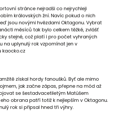
ortovní stránce nejradši co nejrychleji
dobím královských žní. Navíc pokud o nich
a teď jsou novými hvězdami Oktagonu. Vybrat
ácti měsíců tak bylo celkem těžké, zvlášť
ky stejné, což platí i pro počet vyhraných
ou na uplynulý rok vzpomínat jen v
u kaocko.cz
žitě získal hordy fanoušků. Byť ale mimo
ojmem, jak začne zápas, přepne na mód až
Bojovat se šestadvacetiletým Matúšem
Jeho obrana patří totiž k nejlepším v Oktagonu.
ulý rok si připsal hned tři výhry.