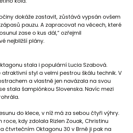
řetího kola.
sočiny dokáže zastavit, zůstává vypsán ovšem
od zápasů pauzu. A zapracovat na věcech, které
osunul zase o kus dál,“ ozřejmil
é nejbližší plány.
ktagonu stala i populární Lucia Szabová.
traktivní styl a velmi pestrou škálu technik. V
postrachem a vlastně jen navázala na svou
 se stala šampiónkou Slovenska. Navíc mezi
ohrála.
esunu do klece, v níž má za sebou čtyři výhry.
m roce, kdy zdolala Rizlen Zouak, Christinu
na čtvrtečním Oktagonu 30 v Brně ji pak na