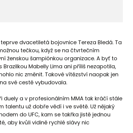
 teprve dvacetiletá bojovnice Tereza Bledá. Ta
 možnou tečkou, když se na čtvrtečním
vní ženskou šampiónkou organizace. A byť to
 Brazilkou Mabelly Lima ani příliš nezapotila,
mohlo nic změnit. Takové vítězství naopak jen
 na své cestě vybudovala.
ři duely a v profesionálním MMA tak kráčí stále
 talentu už dobře vědí i ve světě. Už nějaký
hodem do UFC, kam se takřka jistě jednou
, aby kvůli vidině rychlé slávy nic