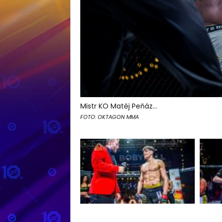
Mistr KO Matěj Peňáz...
FOTO: OKTAGON MMA