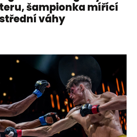
teru, šampionka mířící
střední váhy