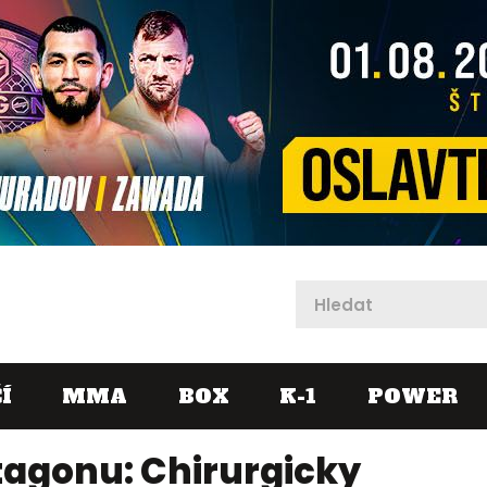
X
Í
MMA
BOX
K-1
POWER
tagonu: Chirurgicky