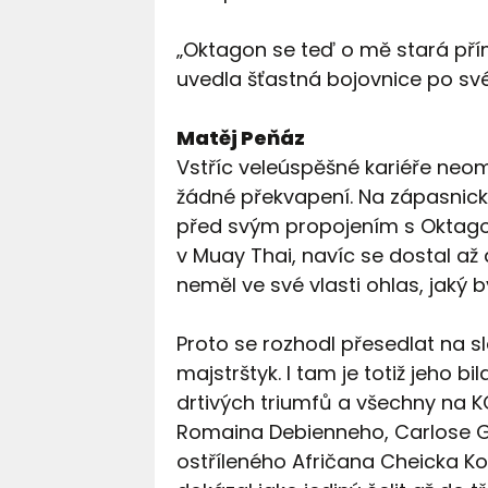
„Oktagon se teď o mě stará přímo
uvedla šťastná bojovnice po sv
Matěj Peňáz
Vstříc veleúspěšné kariéře neomy
žádné překvapení. Na zápasnický
před svým propojením s Oktag
v Muay Thai, navíc se dostal až d
neměl ve své vlasti ohlas, jaký by
Proto se rozhodl přesedlat na s
majstrštyk. I tam je totiž jeho 
drtivých triumfů a všechny na 
Romaina Debienneho, Carlose Gr
ostříleného Afričana Cheicka 