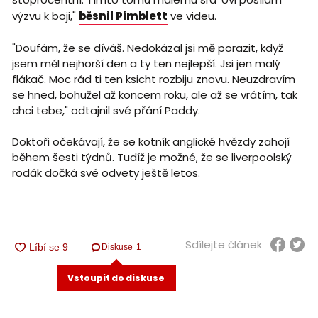
výzvu k boji,"
běsnil Pimblett
ve videu.
"Doufám, že se díváš. Nedokázal jsi mě porazit, když
jsem měl nejhorší den a ty ten nejlepší. Jsi jen malý
flákač. Moc rád ti ten ksicht rozbiju znovu. Neuzdravím
se hned, bohužel až koncem roku, ale až se vrátím, tak
chci tebe," odtajnil své přání Paddy.
Doktoři očekávají, že se kotník anglické hvězdy zahojí
během šesti týdnů. Tudíž je možné, že se liverpoolský
rodák dočká své odvety ještě letos.
Sdílejte článek
Diskuse
1
Vstoupit do diskuse