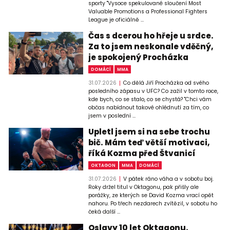
sporty "Vysoce spekulované sloučení Most
Valuable Promotions a Professional Fighters
League je oficiálně ...
Čas s dcerou ho hřeje u srdce.
Za to jsem neskonale vděčný,
je spokojený Procházka
DOMÁCÍ
MMA
31.07.2026
Co dělá Jiří Procházka od svého
posledního zápasu v UFC? Co zažil v tomto roce,
kde bych, co se stalo, co se chystá? "Chci vám
občas nabídnout takové ohlédnutí za tím, co
jsem v poslední ...
Upletl jsem si na sebe trochu
bič. Mám teď větší motivaci,
říká Kozma před Štvanicí
OKTAGON
MMA
DOMÁCÍ
31.07.2026
V pátek ráno váha a v sobotu boj.
Roky držel titul v Oktagonu, pak přišly ale
porážky, ze kterých se David Kozma vrací opět
nahoru. Po třech nezdarech zvítězil, v sobotu ho
čeká další ...
Oslavy 10 let Oktagonu.