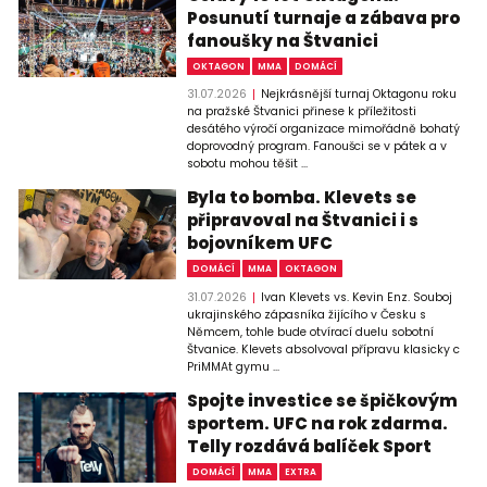
Posunutí turnaje a zábava pro
fanoušky na Štvanici
OKTAGON
MMA
DOMÁCÍ
31.07.2026
Nejkrásnější turnaj Oktagonu roku
na pražské Štvanici přinese k příležitosti
desátého výročí organizace mimořádně bohatý
doprovodný program. Fanoušci se v pátek a v
sobotu mohou těšit ...
Byla to bomba. Klevets se
připravoval na Štvanici i s
bojovníkem UFC
DOMÁCÍ
MMA
OKTAGON
31.07.2026
Ivan Klevets vs. Kevin Enz. Souboj
ukrajinského zápasníka žijícího v Česku s
Němcem, tohle bude otvírací duelu sobotní
Štvanice. Klevets absolvoval přípravu klasicky c
PriMMAt gymu ...
Spojte investice se špičkovým
sportem. UFC na rok zdarma.
Telly rozdává balíček Sport
DOMÁCÍ
MMA
EXTRA