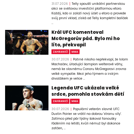
31.07.2026
Telly spouští unikátní partnerskou
akci se světovou investiční platformou etoro.
Každý, kdo si založí nový účet u etoro a provede
svůj první vklad, získá od Telly kompletní balíček
...
Král UFC komentoval
McGregorův pád. Bylo mi ho
líto, překvapil
ZAHRANIČÍ
MMA
30.07.2026
Patrně nikoho nepřekvapí, že Islam
Machačev, úřadující šampion welterové váhy,
nemá ke slavnému Conoru McGregorovi zrovna
velké sympatie. Mezi jeho týmem a irským
divočákem je velice ...
Legenda UFC ukázala velké
srdce, pomohla stovkám dětí
ZAHRANIČÍ
MMA
30.07.2026
Populární veterán slavné UFC
Dustin Poirier se vrátil na dobrou 'stranu síly'.
Zatímco před pár týdny šokoval fanoušky
řáděním na letišti, kvůli němuž byl dokonce
zatčen, ...