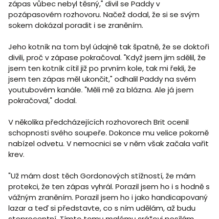
zápas vůbec nebyl těsný," divil se Paddy v
pozápasovém rozhovoru. Načež dodal, že si se svým
sokem dokázal poradit i se zraněním.
Jeho kotník na tom byl údajně tak špatně, že se doktoři
divili, proč v zápase pokračoval. "Když jsem jim sdělil, že
jsem ten kotník cítil již po prvním kole, tak mi řekli, že
jsem ten zápas měl ukončit," odhalil Paddy na svém
youtubovém kanále. "Měli mě za blázna. Ale já jsem
pokračoval," dodal.
V několika předcházejících rozhovorech Brit ocenil
schopnosti svého soupeře. Dokonce mu velice pokorně
nabízel odvetu. V nemocnici se v něm však začala vařit
krev.
"Už mám dost těch Gordonových stížností, že mám
protekci, že ten zápas vyhrál. Porazil jsem ho i s hodně s
vážným zraněním. Porazil jsem ho i jako handicapovaný
lazar a teď si představte, co s ním udělám, až budu
stoprocentní. Tímto tomu malému srá*ovi posílám