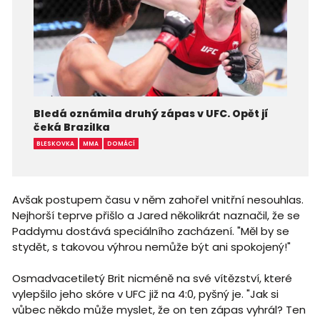
Bledá oznámila druhý zápas v UFC. Opět jí
čeká Brazilka
BLESKOVKA
MMA
DOMÁCÍ
Avšak postupem času v něm zahořel vnitřní nesouhlas.
Nejhorší teprve přišlo a Jared několikrát naznačil, že se
Paddymu dostává speciálního zacházení. "Měl by se
stydět, s takovou výhrou nemůže být ani spokojený!"
Osmadvacetiletý Brit nicméně na své vítězství, které
vylepšilo jeho skóre v UFC již na 4:0, pyšný je. "Jak si
vůbec někdo může myslet, že on ten zápas vyhrál? Ten