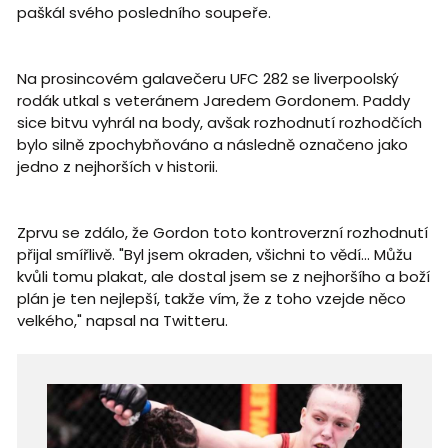
paškál svého posledního soupeře.
Na prosincovém galavečeru UFC 282 se liverpoolský
rodák utkal s veteránem Jaredem Gordonem. Paddy
sice bitvu vyhrál na body, avšak rozhodnutí rozhodčích
bylo silně zpochybňováno a následně označeno jako
jedno z nejhorších v historii.
Zprvu se zdálo, že Gordon toto kontroverzní rozhodnutí
přijal smířlivě. "Byl jsem okraden, všichni to vědí... Můžu
kvůli tomu plakat, ale dostal jsem se z nejhoršího a boží
plán je ten nejlepší, takže vím, že z toho vzejde něco
velkého," napsal na Twitteru.