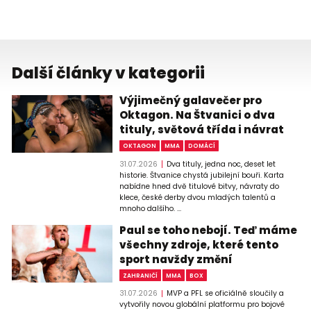
Další články v kategorii
Výjimečný galavečer pro
Oktagon. Na Štvanici o dva
tituly, světová třída i návrat
OKTAGON
MMA
DOMÁCÍ
31.07.2026
Dva tituly, jedna noc, deset let
historie. Štvanice chystá jubilejní bouři. Karta
nabídne hned dvě titulové bitvy, návraty do
klece, české derby dvou mladých talentů a
mnoho dalšího. ...
Paul se toho nebojí. Teď máme
všechny zdroje, které tento
sport navždy změní
ZAHRANIČÍ
MMA
BOX
31.07.2026
MVP a PFL se oficiálně sloučily a
vytvořily novou globální platformu pro bojové