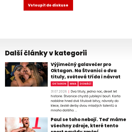
Vstoupit do diskuse
Další články v kategorii
Výjimečný galavečer pro
Oktagon. Na Štvanici o dva
tituly, světová třída i návrat
OKTAGON
MMA
DOMÁCÍ
31.07.2026
Dva tituly, jedna noc, deset let
historie. Štvanice chystá jubilejní bouři. Karta
nabídne hned dvě titulové bitvy, návraty do
klece, české derby dvou mladých talentů a
mnoho dalšího. ...
Paul se toho nebojí. Teď máme
všechny zdroje, které tento
sport navždy změní