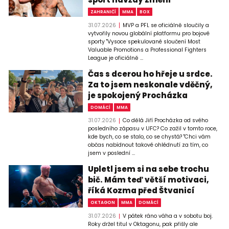
ZAHRANIČÍ
MMA
BOX
31.07.2026
MVP a PFL se oficiálně sloučily a
vytvořily novou globální platformu pro bojové
sporty "Vysoce spekulované sloučení Most
Valuable Promotions a Professional Fighters
League je oficiálně ...
Čas s dcerou ho hřeje u srdce.
Za to jsem neskonale vděčný,
je spokojený Procházka
DOMÁCÍ
MMA
31.07.2026
Co dělá Jiří Procházka od svého
posledního zápasu v UFC? Co zažil v tomto roce,
kde bych, co se stalo, co se chystá? "Chci vám
občas nabídnout takové ohlédnutí za tím, co
jsem v poslední ...
Upletl jsem si na sebe trochu
bič. Mám teď větší motivaci,
říká Kozma před Štvanicí
OKTAGON
MMA
DOMÁCÍ
31.07.2026
V pátek ráno váha a v sobotu boj.
Roky držel titul v Oktagonu, pak přišly ale