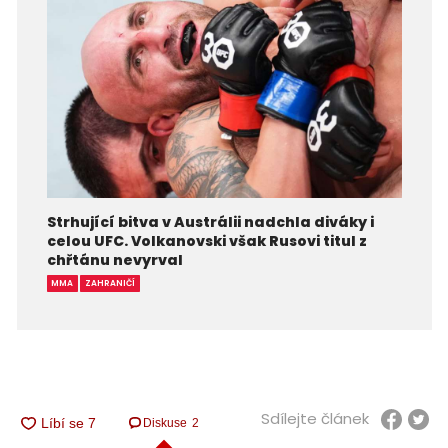
Strhující bitva v Austrálii nadchla diváky i
celou UFC. Volkanovski však Rusovi titul z
chřtánu nevyrval
MMA
ZAHRANIČÍ
Sdílejte článek
Diskuse
2