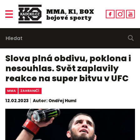
MMA, K1, BOX
bojové sporty
Slova plná obdivu, poklona i
nesouhlas. Svět zaplavily
reakce na super bitvu v UFC
MMA
ZAHRANIČÍ
12.02.2023
Autor: Ondřej Huml