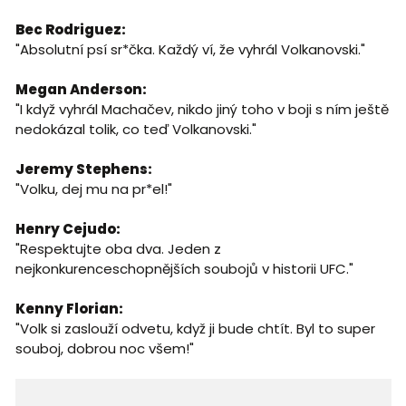
Bec Rodriguez:
"Absolutní psí sr*čka. Každý ví, že vyhrál Volkanovski."
Megan Anderson:
"I když vyhrál Machačev, nikdo jiný toho v boji s ním ještě
nedokázal tolik, co teď Volkanovski."
Jeremy Stephens:
"Volku, dej mu na pr*el!"
Henry Cejudo:
"Respektujte oba dva. Jeden z
nejkonkurenceschopnějších soubojů v historii UFC."
Kenny Florian:
"Volk si zaslouží odvetu, když ji bude chtít. Byl to super
souboj, dobrou noc všem!"