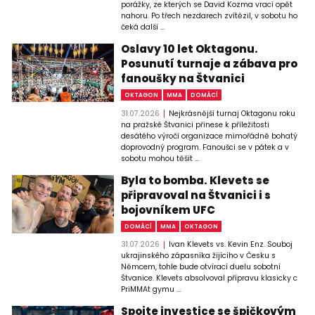
porážky, ze kterých se David Kozma vrací opět
nahoru. Po třech nezdarech zvítězil, v sobotu ho
čeká další ...
Oslavy 10 let Oktagonu.
Posunutí turnaje a zábava pro
fanoušky na Štvanici
OKTAGON
MMA
DOMÁCÍ
31.07.2026
Nejkrásnější turnaj Oktagonu roku
na pražské Štvanici přinese k příležitosti
desátého výročí organizace mimořádně bohatý
doprovodný program. Fanoušci se v pátek a v
sobotu mohou těšit ...
Byla to bomba. Klevets se
připravoval na Štvanici i s
bojovníkem UFC
DOMÁCÍ
MMA
OKTAGON
31.07.2026
Ivan Klevets vs. Kevin Enz. Souboj
ukrajinského zápasníka žijícího v Česku s
Němcem, tohle bude otvírací duelu sobotní
Štvanice. Klevets absolvoval přípravu klasicky c
PriMMAt gymu ...
Spojte investice se špičkovým