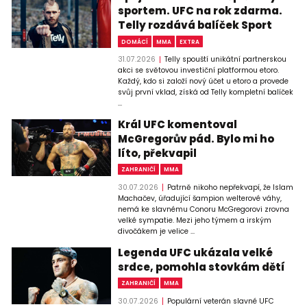
sportem. UFC na rok zdarma.
Telly rozdává balíček Sport
DOMÁCÍ
MMA
EXTRA
31.07.2026
Telly spouští unikátní partnerskou
akci se světovou investiční platformou etoro.
Každý, kdo si založí nový účet u etoro a provede
svůj první vklad, získá od Telly kompletní balíček
...
Král UFC komentoval
McGregorův pád. Bylo mi ho
líto, překvapil
ZAHRANIČÍ
MMA
30.07.2026
Patrně nikoho nepřekvapí, že Islam
Machačev, úřadující šampion welterové váhy,
nemá ke slavnému Conoru McGregorovi zrovna
velké sympatie. Mezi jeho týmem a irským
divočákem je velice ...
Legenda UFC ukázala velké
srdce, pomohla stovkám dětí
ZAHRANIČÍ
MMA
30.07.2026
Populární veterán slavné UFC