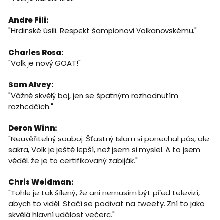
Andre Fili:
"Hrdinské úsilí. Respekt šampionovi Volkanovskému."
Charles Rosa:
"Volk je nový GOAT!"
Sam Alvey:
"Vážně skvělý boj, jen se špatným rozhodnutím
rozhodčích."
Deron Winn:
"Neuvěřitelný souboj. Šťastný Islam si ponechal pás, ale
sakra, Volk je ještě lepší, než jsem si myslel. A to jsem
věděl, že je to certifikovaný zabiják."
Chris Weidman:
"Tohle je tak šílený, že ani nemusím být před televizí,
abych to viděl. Stačí se podívat na tweety. Zní to jako
skvělá hlavní událost večera."