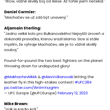
"Wow, vážně skvělý boj od Alexe. Až tohle jsem nečekal."
Daniel Cormier:
"Machačev se už zdá být unavený."
Aljamain Sterling:
"Jedno velké kolo pro Bulkanovského! Nejvyšší úroveň a
dokonalá pravačka, kterou srazil Islama. Sice si stále
myslím, že vyhraje Machačev, ale je to vážně skvělý
souboj."
Pound-for-pound the two best fighters on the planet
throwing down for undisputed glory!
@MakhachevMMA
&
@AlexVolkanovski
letting the
leather fly in this high-stakes contest!
#UFC284
pic.twitter.com/Wn1mYxzgHm
— UFC Europe (@UFCEurope)
February 12, 2023
Mike Brown:
"Volk je kardio král."