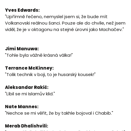
Yves Edwards:
"Upřímně řečeno, nemyslel jsem si, že bude mít
Volkanovski reálnou šanci. Pouze ale do chvíle, než jsem
viděl, že je v oktagonu na stejné úrovni jako Machačev."
Jimi Manuwa:
"Tohle byla vážně krásná válka!"
Terrance McKinney:
"Tolik technik v boji, to je husarský kousek!"
Aleksandar Rakič:
"Líbil se mi Islamův klid."
Nate Mannes:
"Nechce se mi věřit, že by takhle bojoval i Chabib."
Merab Dhalishvili: