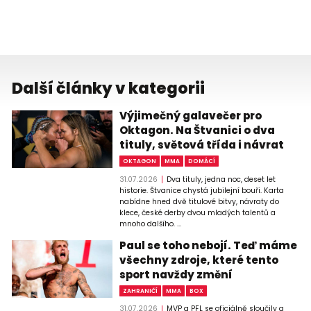
Další články v kategorii
Výjimečný galavečer pro
Oktagon. Na Štvanici o dva
tituly, světová třída i návrat
OKTAGON
MMA
DOMÁCÍ
31.07.2026
Dva tituly, jedna noc, deset let
historie. Štvanice chystá jubilejní bouři. Karta
nabídne hned dvě titulové bitvy, návraty do
klece, české derby dvou mladých talentů a
mnoho dalšího. ...
Paul se toho nebojí. Teď máme
všechny zdroje, které tento
sport navždy změní
ZAHRANIČÍ
MMA
BOX
31.07.2026
MVP a PFL se oficiálně sloučily a