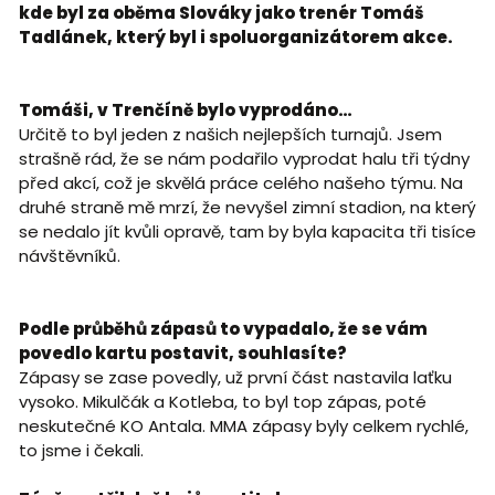
kde byl za oběma Slováky jako trenér Tomáš
Tadlánek, který byl i spoluorganizátorem akce.
Tomáši, v Trenčíně bylo vyprodáno…
Určitě to byl jeden z našich nejlepších turnajů. Jsem
strašně rád, že se nám podařilo vyprodat halu tři týdny
před akcí, což je skvělá práce celého našeho týmu. Na
druhé straně mě mrzí, že nevyšel zimní stadion, na který
se nedalo jít kvůli opravě, tam by byla kapacita tři tisíce
návštěvníků.
Podle průběhů zápasů to vypadalo, že se vám
povedlo kartu postavit, souhlasíte?
Zápasy se zase povedly, už první část nastavila laťku
vysoko. Mikulčák a Kotleba, to byl top zápas, poté
neskutečné KO Antala. MMA zápasy byly celkem rychlé,
to jsme i čekali.