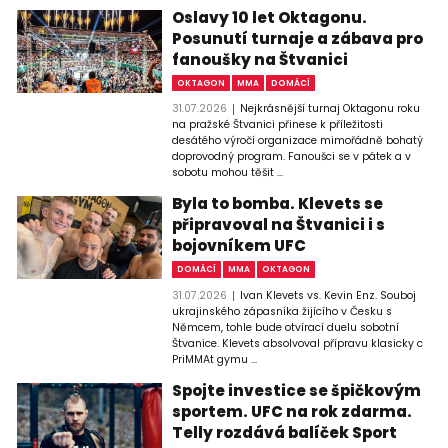
Oslavy 10 let Oktagonu.
Posunutí turnaje a zábava pro
fanoušky na Štvanici
OKTAGON
MMA
DOMÁCÍ
31.07.2026
Nejkrásnější turnaj Oktagonu roku
na pražské Štvanici přinese k příležitosti
desátého výročí organizace mimořádně bohatý
doprovodný program. Fanoušci se v pátek a v
sobotu mohou těšit ...
Byla to bomba. Klevets se
připravoval na Štvanici i s
bojovníkem UFC
DOMÁCÍ
MMA
OKTAGON
31.07.2026
Ivan Klevets vs. Kevin Enz. Souboj
ukrajinského zápasníka žijícího v Česku s
Němcem, tohle bude otvírací duelu sobotní
Štvanice. Klevets absolvoval přípravu klasicky c
PriMMAt gymu ...
Spojte investice se špičkovým
sportem. UFC na rok zdarma.
Telly rozdává balíček Sport