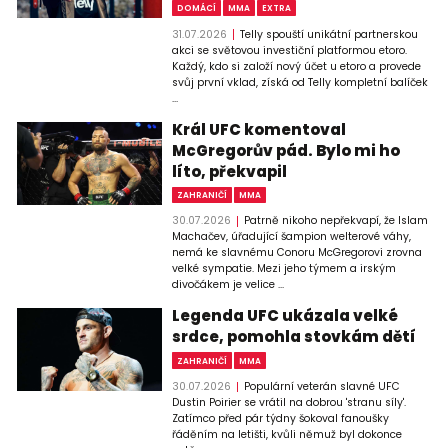
DOMÁCÍ
MMA
EXTRA
31.07.2026
Telly spouští unikátní partnerskou
akci se světovou investiční platformou etoro.
Každý, kdo si založí nový účet u etoro a provede
svůj první vklad, získá od Telly kompletní balíček
...
Král UFC komentoval
McGregorův pád. Bylo mi ho
líto, překvapil
ZAHRANIČÍ
MMA
30.07.2026
Patrně nikoho nepřekvapí, že Islam
Machačev, úřadující šampion welterové váhy,
nemá ke slavnému Conoru McGregorovi zrovna
velké sympatie. Mezi jeho týmem a irským
divočákem je velice ...
Legenda UFC ukázala velké
srdce, pomohla stovkám dětí
ZAHRANIČÍ
MMA
30.07.2026
Populární veterán slavné UFC
Dustin Poirier se vrátil na dobrou 'stranu síly'.
Zatímco před pár týdny šokoval fanoušky
řáděním na letišti, kvůli němuž byl dokonce