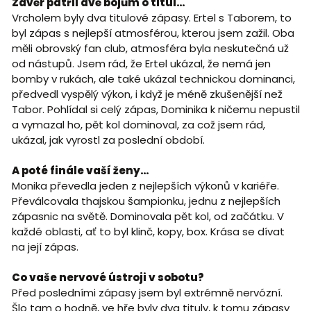
Závěr patřil dvě bojům o titul…
Vrcholem byly dva titulové zápasy. Ertel s Taborem, to
byl zápas s nejlepší atmosférou, kterou jsem zažil. Oba
měli obrovský fan club, atmosféra byla neskutečná už
od nástupů. Jsem rád, že Ertel ukázal, že nemá jen
bomby v rukách, ale také ukázal technickou dominanci,
předvedl vyspělý výkon, i když je méně zkušenější než
Tabor. Pohlídal si celý zápas, Dominika k ničemu nepustil
a vymazal ho, pět kol dominoval, za což jsem rád,
ukázal, jak vyrostl za poslední období.
A poté finále vaší ženy…
Monika převedla jeden z nejlepších výkonů v kariéře.
Převálcovala thajskou šampionku, jednu z nejlepších
zápasnic na světě. Dominovala pět kol, od začátku. V
každé oblasti, ať to byl klinč, kopy, box. Krása se dívat
na její zápas.
Co vaše nervové ústroji v sobotu?
Před posledními zápasy jsem byl extrémně nervózní.
Šlo tam o hodně, ve hře byly dva tituly, k tomu zápasy