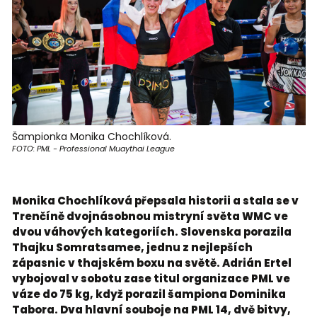
Šampionka Monika Chochlíková.
FOTO: PML - Professional Muaythai League
Monika Chochlíková přepsala historii a stala se v
Trenčíně dvojnásobnou mistryní světa WMC ve
dvou váhových kategoriích. Slovenska porazila
Thajku Somratsamee, jednu z nejlepších
zápasnic v thajském boxu na světě. Adrián Ertel
vybojoval v sobotu zase titul organizace PML ve
váze do 75 kg, když porazil šampiona Dominika
Tabora. Dva hlavní souboje na PML 14, dvě bitvy,