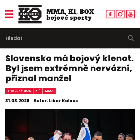
MMA, K1, BOX
bojové sporty
Slovensko má bojový klenot.
Byl jsem extrémně nervózní,
přiznal manžel
THAJSKÝ BOX
K-1
MMA
31.03.2025
Autor: Libor Kalous