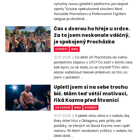
vytvořily novou globální platformu pro bojové
sporty "Vysoce spekulované sloučení Most
Valuable Promotions a Professional Fighters
League je oficiálně ...
Čas s dcerou ho hřeje u srdce.
Za to jsem neskonale vděčný,
je spokojený Procházka
DOMÁCÍ
MMA
31.07.2026
Co dělá Jiří Procházka od svého
posledního zápasu v UFC? Co zažil v tomto roce,
kde bych, co se stalo, co se chystá? "Chci vám
občas nabídnout takové ohlédnutí za tím, co
jsem v poslední ...
Upletl jsem si na sebe trochu
bič. Mám teď větší motivaci,
říká Kozma před Štvanicí
OKTAGON
MMA
DOMÁCÍ
31.07.2026
V pátek ráno váha a v sobotu boj.
Roky držel titul v Oktagonu, pak přišly ale
porážky, ze kterých se David Kozma vrací opět
nahoru. Po třech nezdarech zvítězil, v sobotu ho
čeká další ...