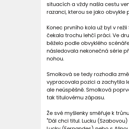
situacích a vždy našla cestu ven
razanci, kterou se jako obvykle 
Konec prvního kola už byl v reži
čekala trochu lehčí práci. Ve d
běželo podle obvyklého scénáře. 
následovala nekonečná série př
nohou.
Smolková se tedy rozhodla změni
vypracovala pozici a zachytila 
ale neúspěšně. Smolková poprvé v
tak titulovému zápasu.
Že své myšlenky směřuje k trůnu
"Dál chci titul. Lucku (Szabovou
Lucky (Fernandes) nebo s Alinou