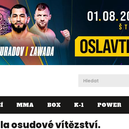
X
Í
MMA
BOX
K-1
POWER
a osudové vítězství.