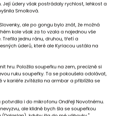
. Její údery však postrádaly rychlost, lehkost a
pyšnila Smolková.
i Slovenky, ale po gongu bylo znát, že možná
ruhém kole však za to vzala a najednou vše
Trefila jednu ránu, druhou, třetí a
esných úderů, které ale Kyriacou ustála na
t hru. Položila soupeřku na zem, precizně si
levou ruku soupeřky. Ta se pokoušela odolávat,
 kariéře zvítězila na armbar a přiblížila se
 potvrdila i do mikrofonu Ondřeji Novotnému.
) nevyzvu, ale klidně bych šla se soupeřkou
 (Dalaslan), kdyby šla do mé váhovky,"