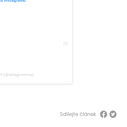
na Instagramu
ON (@oktagonmma)
Sdílejte článek