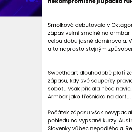
nekompromisně ji upáčila ruk
Smolková debutovala v Oktagonu
zápas velmi smolně na armbar 
celou dobu jasně dominovala. V 
a to naprosto stejným způsobe
Sweetheart dlouhodobě platí za
zápasu, kdy své soupeřky prav
sobotu však přidala něco navíc
Armbar jako třešnička na dortu.
Počátek zápasu však nevypadal 
pohledu na vypsané kurzy. Aust
Slovenky vůbec nepodléhala. Re