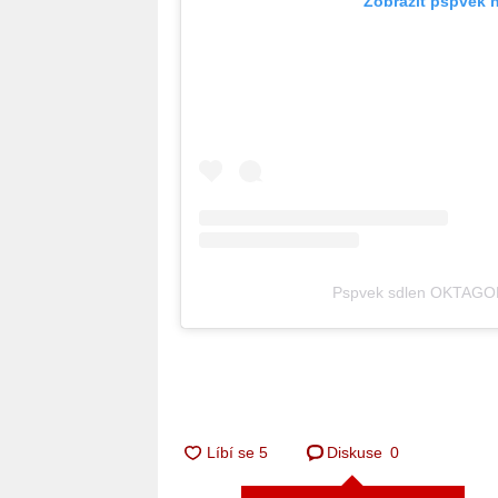
Zobrazit pspvek 
Pspvek sdlen OKTAG
Diskuse
0