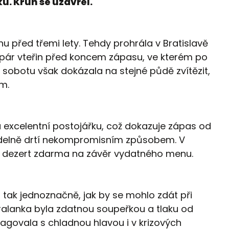
u. Kruh se uzavřel.
 před třemi lety. Tehdy prohrála v Bratislavě
pár vteřin před koncem zápasu, ve kterém po
sobotu však dokázala na stejné půdě zvítězit,
m.
 excelentní postojářku, což dokazuje zápas od
idelně drtí nekompromisním způsobem. V
, dezert zdarma na závěr vydatného menu.
tak jednoznačně, jak by se mohlo zdát při
ralanka byla zdatnou soupeřkou a tlaku od
agovala s chladnou hlavou i v krizových