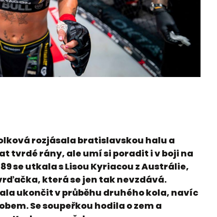
lková rozjásala bratislavskou halu a
 tvrdé rány, ale umí si poradit i v boji na
 se utkala s Lisou Kyriacou z Austrálie,
vrďačka, která se jen tak nevzdává.
zala ukončit v průběhu druhého kola, navíc
obem. Se soupeřkou hodila o zem a