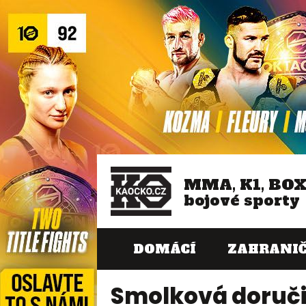
MMA, K1, BO
bojové sporty
DOMÁCÍ
ZAHRANIČ
Smolková doručil