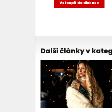
Vstoupit do diskuse
Další články v kateg