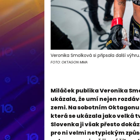
Veronika Smolková si připsala další výhru.
FOTO: OKTAGON MMA
Miláček publika Veronika Smo
ukázala, že umí nejen rozdávat
zemi. Na sobotním Oktagonu 89
která se ukázala jako velká t
Slovenka ji však přesto doká
pro ni velmi netypickým způs