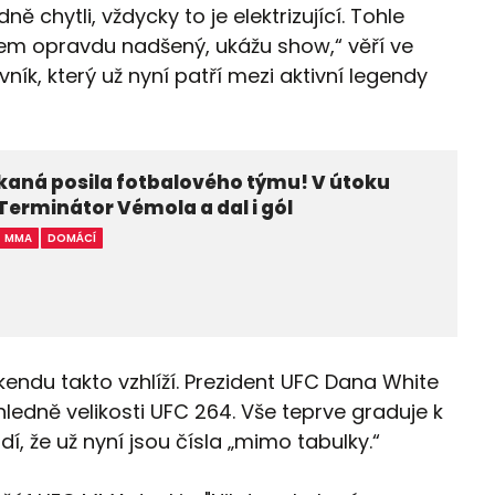
ě chytli, vždycky to je elektrizující. Tohle
jsem opravdu nadšený, ukážu show,“ věří ve
ník, který už nyní patří mezi aktivní legendy
kaná posila fotbalového týmu! V útoku
 Terminátor Vémola a dal i gól
MMA
DOMÁCÍ
kendu takto vzhlíží. Prezident UFC Dana White
edně velikosti UFC 264. Vše teprve graduje k
í, že už nyní jsou čísla „mimo tabulky.“