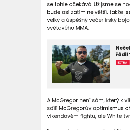
se tohle očekává. Už jsme se hodn
bude asi zatím největší, takže 
velký a úspěšný večer irský bojov
světového MMA.
Neče
řádil
EXTRA
A McGregor není sám, který k ví
sdílí McGregorův optimismus ohl
víkendovém fightu, ale White tvrd