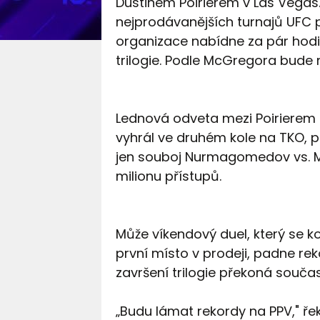
Dustinem Poirierem v Las Vegas. 
nejprodávanějších turnajů UFC 
organizace nabídne za pár hodi
trilogie. Podle McGregora bude 
Lednová odveta mezi Poirierem
vyhrál ve druhém kole na TKO, pr
jen souboj Nurmagomedov vs. M
milionu přístupů.
Může víkendový duel, který se k
první místo v prodeji, padne rek
završení trilogie překoná součas
„Budu lámat rekordy na PPV," ře