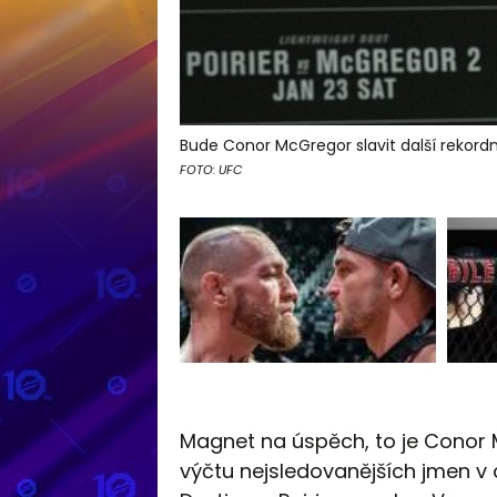
Bude Conor McGregor slavit další rekordn
FOTO: UFC
Magnet na úspěch, to je Conor 
výčtu nejsledovanějších jmen v ce