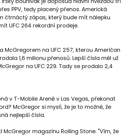
Irský bouřlivák je doposud hlavní hvězdou tří
přes PPV, tedy placený přenos. Americká
n čtrnáctý zápas, který bude mít nálepku
mít UFC 264 rekordní prodeje.
 a McGregorem na UFC 257, kterou Američan
odala 1,6 milionu přenosů. Lepší čísla měl už
cGregor na UFC 229. Tady se prodalo 2,4
oná v T-Mobile Areně v Las Vegas, překonat
ord? McGregor si myslí, že je to možné, že
ná nejlepší čísla.
kl McGregor magazínu Rolling Stone. "Vím, že