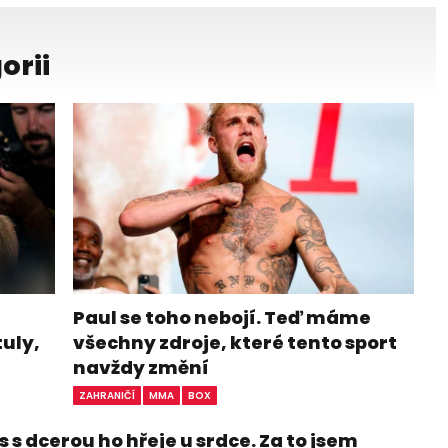
orii
Paul se toho nebojí. Teď máme
tuly,
všechny zdroje, které tento sport
navždy změní
ZAHRANIČÍ
MMA
BOX
 s dcerou ho hřeje u srdce. Za to jsem