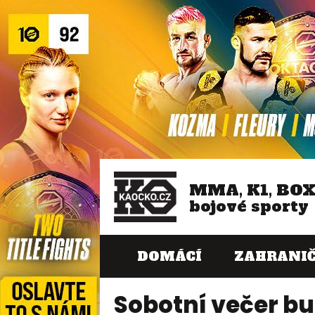
MMA, K1, BO
bojové sporty
DOMÁCÍ
ZAHRANIČ
Sobotní večer bud