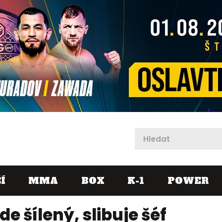
X
Í
MMA
BOX
K-1
POWER
e šílený, slibuje šéf