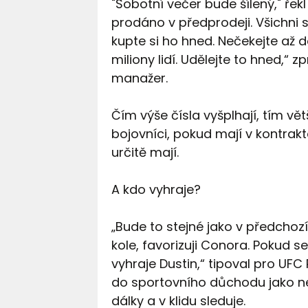
"Sobotní večer bude šílený," řek
prodáno v předprodeji. Všichni 
kupte si ho hned. Nečekejte až d
miliony lidí. Udělejte to hned,“
manažer.
Čím výše čísla vyšplhají, tím v
bojovníci, pokud mají v kontrakt
určitě mají.
A kdo vyhraje?
„Bude to stejné jako v předcho
kole, favorizuji Conora. Pokud 
vyhraje Dustin,“ tipoval pro U
do sportovního důchodu jako ne
dálky a v klidu sleduje.