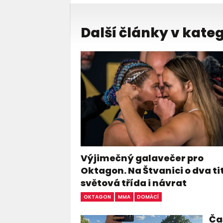
Další články v kateg
Výjimečný galavečer pro
Oktagon. Na Štvanici o dva ti
světová třída i návrat
OKTAGON
MMA
DOMÁCÍ
Čas