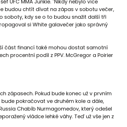
l šéf UFC MMA Junkie. "Nikdy nebylo více
se budou chtít dívat na zápas v sobotu večer,
o soboty, kdy se o to budou snažit další tři
 zpropagoval si White galavečer jako správný
ětší část financí také mohou dostat samotní
ech procentní podíl z PPV. McGregor a Poirier
zích zápasech. Pokud bude konec už v prvním
se bude pokračovat ve druhém kole a dále,
FC Russia Chabíb Nurmagomedov, který odešel
poražený vládce lehké váhy. Teď už vše jen z