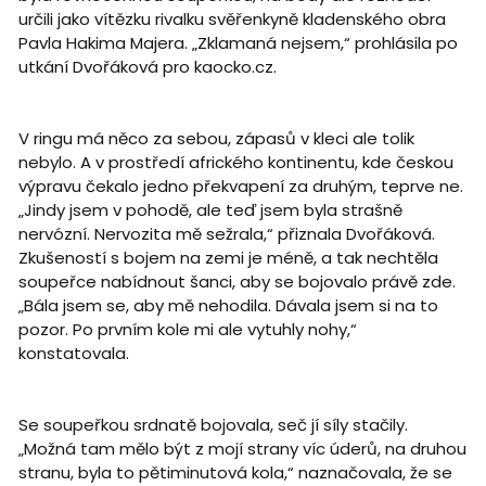
určili jako vítězku rivalku svěřenkyně kladenského obra
Pavla Hakima Majera. „Zklamaná nejsem,“ prohlásila po
utkání Dvořáková pro kaocko.cz.
V ringu má něco za sebou, zápasů v kleci ale tolik
nebylo. A v prostředí afrického kontinentu, kde českou
výpravu čekalo jedno překvapení za druhým, teprve ne.
„Jindy jsem v pohodě, ale teď jsem byla strašně
nervózní. Nervozita mě sežrala,“ přiznala Dvořáková.
Zkušeností s bojem na zemi je méně, a tak nechtěla
soupeřce nabídnout šanci, aby se bojovalo právě zde.
„Bála jsem se, aby mě nehodila. Dávala jsem si na to
pozor. Po prvním kole mi ale vytuhly nohy,“
konstatovala.
Se soupeřkou srdnatě bojovala, seč jí síly stačily.
„Možná tam mělo být z mojí strany víc úderů, na druhou
stranu, byla to pětiminutová kola,“ naznačovala, že se