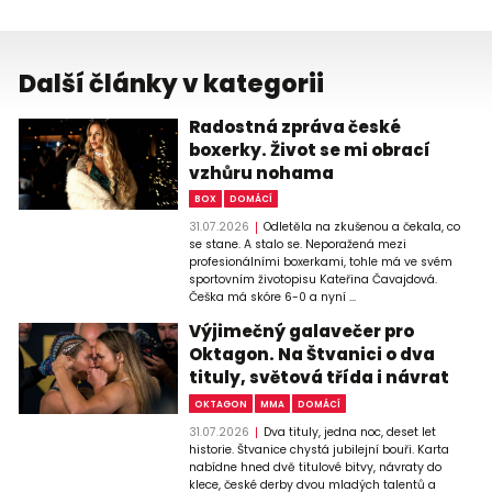
Další články v kategorii
Radostná zpráva české
boxerky. Život se mi obrací
vzhůru nohama
BOX
DOMÁCÍ
31.07.2026
Odletěla na zkušenou a čekala, co
se stane. A stalo se. Neporažená mezi
profesionálními boxerkami, tohle má ve svém
sportovním životopisu Kateřina Čavajdová.
Češka má skóre 6-0 a nyní ...
Výjimečný galavečer pro
Oktagon. Na Štvanici o dva
tituly, světová třída i návrat
OKTAGON
MMA
DOMÁCÍ
31.07.2026
Dva tituly, jedna noc, deset let
historie. Štvanice chystá jubilejní bouři. Karta
nabídne hned dvě titulové bitvy, návraty do
klece, české derby dvou mladých talentů a