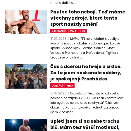
mnoho dalšího. ...
Paul se toho nebojí. Teď máme
všechny zdroje, které tento
sport navždy změní
ZAHRANIČÍ
MMA
BOX
31.07.2026
MVP a PFL se oficiálně sloučily a
vytvořily novou globální platformu pro bojové
sporty "Vysoce spekulované sloučení Most
Valuable Promotions a Professional Fighters
League je oficiálně ...
Čas s dcerou ho hřeje u srdce.
Za to jsem neskonale vděčný,
je spokojený Procházka
DOMÁCÍ
MMA
31.07.2026
Co dělá Jiří Procházka od svého
posledního zápasu v UFC? Co zažil v tomto roce,
kde bych, co se stalo, co se chystá? "Chci vám
občas nabídnout takové ohlédnutí za tím, co
jsem v poslední ...
Upletl jsem si na sebe trochu
bič. Mám teď větší motivaci,