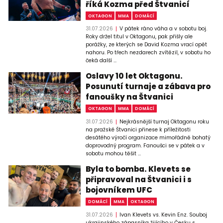
říká Kozma před Štvanicí
OKTAGON
MMA
DOMÁCÍ
31.07.2026
V pátek ráno váha a v sobotu boj.
Roky držel titul v Oktagonu, pak přišly ale
porážky, ze kterých se David Kozma vrací opět
nahoru. Po třech nezdarech zvítězil, v sobotu ho
čeká další ...
Oslavy 10 let Oktagonu.
Posunutí turnaje a zábava pro
fanoušky na Štvanici
OKTAGON
MMA
DOMÁCÍ
31.07.2026
Nejkrásnější turnaj Oktagonu roku
na pražské Štvanici přinese k příležitosti
desátého výročí organizace mimořádně bohatý
doprovodný program. Fanoušci se v pátek a v
sobotu mohou těšit ...
Byla to bomba. Klevets se
připravoval na Štvanici i s
bojovníkem UFC
DOMÁCÍ
MMA
OKTAGON
31.07.2026
Ivan Klevets vs. Kevin Enz. Souboj
ukrajinského zápasníka žijícího v Česku s