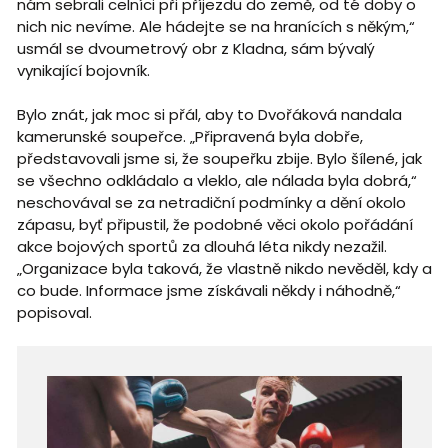
nám sebrali celníci při příjezdu do země, od té doby o
nich nic nevíme. Ale hádejte se na hranících s někým,“
usmál se dvoumetrový obr z Kladna, sám bývalý
vynikající bojovník.
Bylo znát, jak moc si přál, aby to Dvořáková nandala
kamerunské soupeřce. „Připravená byla dobře,
představovali jsme si, že soupeřku zbije. Bylo šílené, jak
se všechno odkládalo a vleklo, ale nálada byla dobrá,“
neschovával se za netradiční podmínky a dění okolo
zápasu, byť připustil, že podobné věci okolo pořádání
akce bojových sportů za dlouhá léta nikdy nezažil.
„Organizace byla taková, že vlastně nikdo nevěděl, kdy a
co bude. Informace jsme získávali někdy i náhodně,“
popisoval.