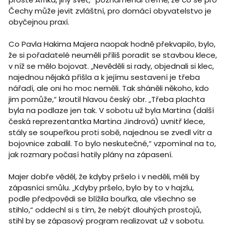
Čechy může jevit zvláštní, pro domácí obyvatelstvo je
obyčejnou praxí.
Co Pavla Hakima Majera naopak hodně překvapilo, bylo,
že si pořadatelé neuměli příliš poradit se stavbou klece,
v níž se mělo bojovat. „Nevěděli si rady, objednali si klec,
najednou nějaká přišla a k jejímu sestavení je třeba
nářadí, ale oni ho moc neměli. Tak sháněli někoho, kdo
jim pomůže,“ kroutil hlavou český obr. „Třeba plachta
byla na podlaze jen tak. V sobotu už byla Martina (další
česká reprezentantka Martina Jindrová) uvnitř klece,
stály se soupeřkou proti sobě, najednou se zvedl vítr a
bojovnice zabalil. To bylo neskutečné,“ vzpomínal na to,
jak rozmary počasí hatily plány na zápasení.
Majer dobře věděl, že kdyby pršelo i v neděli, měli by
zápasníci smůlu. „Kdyby pršelo, bylo by to v hajzlu,
podle předpovědi se blížila bouřka, ale všechno se
stihlo,“ oddechl si s tím, že nebýt dlouhých prostojů,
stihl by se zápasový program realizovat už v sobotu.