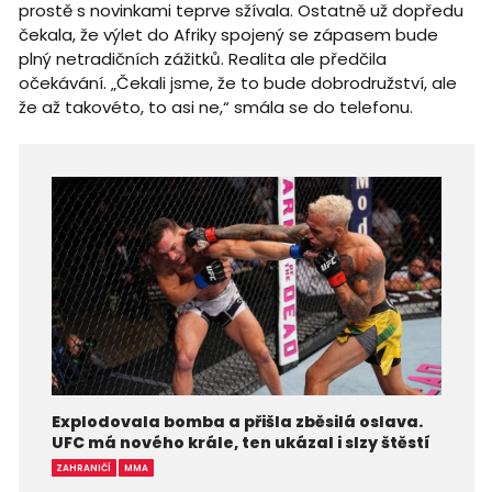
prostě s novinkami teprve sžívala. Ostatně už dopředu
čekala, že výlet do Afriky spojený se zápasem bude
plný netradičních zážitků. Realita ale předčila
očekávání. „Čekali jsme, že to bude dobrodružství, ale
že až takovéto, to asi ne,“ smála se do telefonu.
Explodovala bomba a přišla zběsilá oslava.
UFC má nového krále, ten ukázal i slzy štěstí
ZAHRANIČÍ
MMA