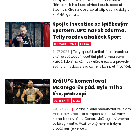
Němcem, tohle bude otvírací duelu sobotní
Štvanice. Klevets absolvoval přípravu klasicky c
PriMMAt gymu ...
Spojte investice se špičkovým
sportem. UFC na rok zdarma.
Telly rozdává balíček Sport
DOMÁCÍ
MMA
EXTRA
31.07.2026
Telly spouští unikátní partnerskou
akci se světovou investiční platformou etoro.
Každý, kdo si založí nový účet u etoro a provede
svůj první vklad, získá od Telly kompletní balíček
...
Král UFC komentoval
McGregorův pád. Bylo mi ho
líto, překvapil
ZAHRANIČÍ
MMA
30.07.2026
Patrně nikoho nepřekvapí, že Islam
Machačev, úřadující šampion welterové váhy,
nemá ke slavnému Conoru McGregorovi zrovna
velké sympatie. Mezi jeho týmem a irským
divočákem je velice ...