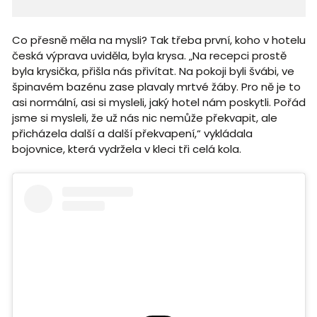
Co přesně měla na mysli? Tak třeba první, koho v hotelu
česká výprava uviděla, byla krysa. „Na recepci prostě
byla krysička, přišla nás přivítat. Na pokoji byli švábi, ve
špinavém bazénu zase plavaly mrtvé žáby. Pro ně je to
asi normální, asi si mysleli, jaký hotel nám poskytli. Pořád
jsme si mysleli, že už nás nic nemůže překvapit, ale
přicházela další a další překvapení,“ vykládala
bojovnice, která vydržela v kleci tři celá kola.