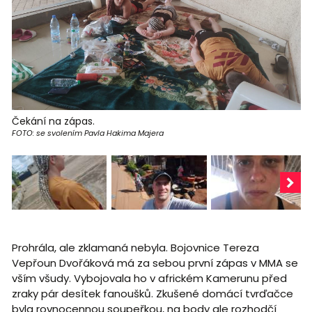
Čekání na zápas.
FOTO: se svolením Pavla Hakima Majera
Prohrála, ale zklamaná nebyla. Bojovnice Tereza
Vepřoun Dvořáková má za sebou první zápas v MMA se
vším všudy. Vybojovala ho v africkém Kamerunu před
zraky pár desítek fanoušků. Zkušené domácí tvrďačce
byla rovnocennou soupeřkou, na body ale rozhodčí