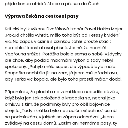
přijde konec africké štace a přesun do Čech.
Výprava čeká na cestovní pasy
Kritický byl k výkonu Dvořákové trenér Pavel Hakim Majer.
„Pokud chtěla vyhrát, mělo toho být od Terezy k vidění
víc. Na zápas v cizině s cizinkou tohle prostě stačit
nemohlo,“ konstatoval přísně. Jasně, že nechtěl
Vepřouna srážet. Porážka bolela sama o sobě. Vždycky
ale chce, aby podala maximální výkon a tady nebyl
spokojený. „Pohyb měla super, ale výpadů bylo málo.
Soupeřka nechtěla jít na zem, já jsem měl představu,
aby Terka víc kopala, ale bylo toho prostě málo,“ dodal.
Připomínku, že plachta na zemi klece nebudila důvěru,
když byla jen tak položená a krabatila se, nebral jako
omluvu s tím, že podmínky byly pro obě bojovnice
stejné. „Tady zkrátka bylo netradiční všechno,“ usmál
se podmínkám, v jakých se zápas odehrával. „Jsem
zvědavý na cestu domů. Zatím ani nemáme pasy, ty