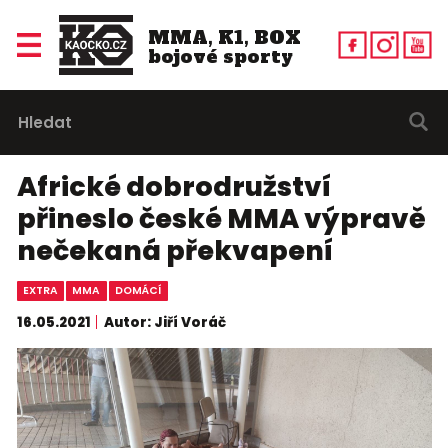
MMA, K1, BOX
bojové sporty
Africké dobrodružství
přineslo české MMA výpravě
nečekaná překvapení
EXTRA
MMA
DOMÁCÍ
16.05.2021
Autor: Jiří Voráč