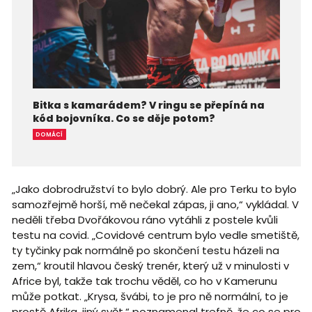
Bitka s kamarádem? V ringu se přepíná na
kód bojovníka. Co se děje potom?
DOMÁCÍ
„Jako dobrodružství to bylo dobrý. Ale pro Terku to bylo
samozřejmě horší, mě nečekal zápas, ji ano,“ vykládal. V
neděli třeba Dvořákovou ráno vytáhli z postele kvůli
testu na covid. „Covidové centrum bylo vedle smetiště,
ty tyčinky pak normálně po skončení testu házeli na
zem,“ kroutil hlavou český trenér, který už v minulosti v
Africe byl, takže tak trochu věděl, co ho v Kamerunu
může potkat. „Krysa, švábi, to je pro ně normální, to je
prostě Afrika, jiný svět,“ poznamenal trefně, že co se pro