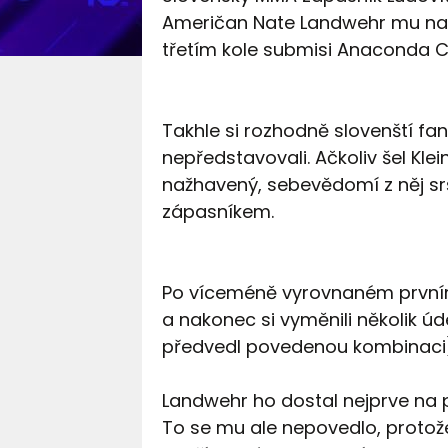
Američan Nate Landwehr mu na U
třetím kole submisi Anaconda C
Takhle si rozhodně slovenští fa
nepředstavovali. Ačkoliv šel Kle
nažhavený, sebevědomí z něj sr
zápasníkem.
Po víceméně vyrovnaném prvním k
a nakonec si vyměnili několik ú
předvedl povedenou kombinaci), 
Landwehr ho dostal nejprve na pl
To se mu ale nepovedlo, protože 