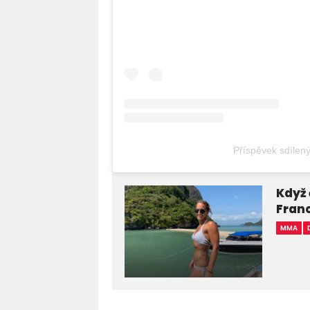
Příspěvek sdílen
Když 
Franc
MMA