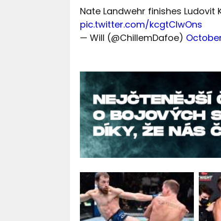
Nate Landwehr finishes Ludovit
pic.twitter.com/kcgtClwOns
— Will (@ChillemDafoe)
October 