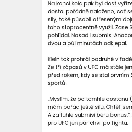
Na konci kola pak byl dost vyří
dostal pořádně naloženo, což se 
síly, také působil otřeseným d
toho stoprocentně využil. Zase S
pohlídal. Nasadil submisi Anac
dvou a půl minutách odklepal.
Klein tak prohrál podruhé v řadě,
Ze tří zápasů v UFC má stále jen
před rokem, kdy se stal prvním 
sportů.
„Myslím, že po tomhle dostanu (
mám pořád ještě sílu. Chtěl jsem
A za tuhle submisi beru bonus,
pro UFC jen pár chvil po fightu.