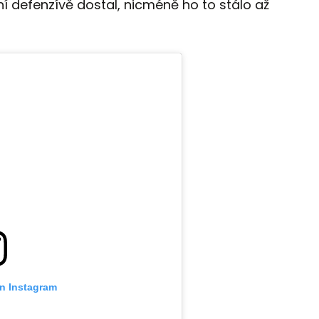
ní defenzívě dostal, nicméně ho to stálo až
on Instagram