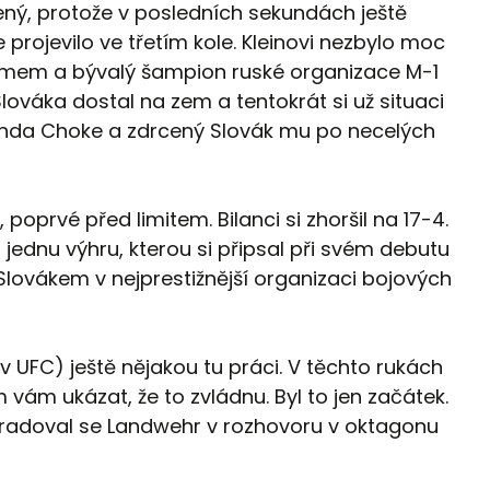
zený, protože v posledních sekundách ještě
projevilo ve třetím kole. Kleinovi nezbylo moc
ojmem a bývalý šampion ruské organizace M-1
lováka dostal na zem a tentokrát si už situaci
onda Choke a zdrcený Slovák mu po necelých
 poprvé před limitem. Bilanci si zhoršil na 17-4.
 jednu výhru, kterou si připsal při svém debutu
Slovákem v nejprestižnější organizaci bojových
v UFC) ještě nějakou tu práci. V těchto rukách
 vám ukázat, že to zvládnu. Byl to jen začátek.
“ radoval se Landwehr v rozhovoru v oktagonu