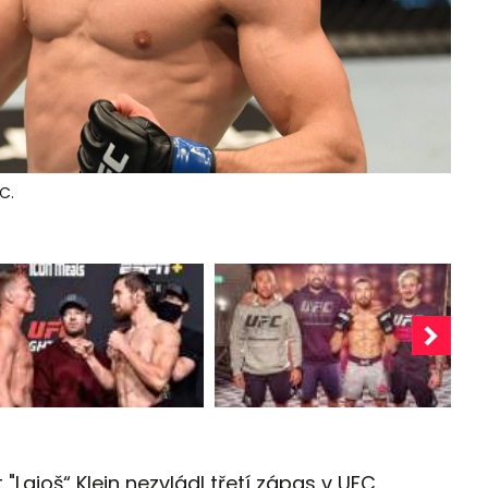
C.
Lajoš“ Klein nezvládl třetí zápas v UFC.