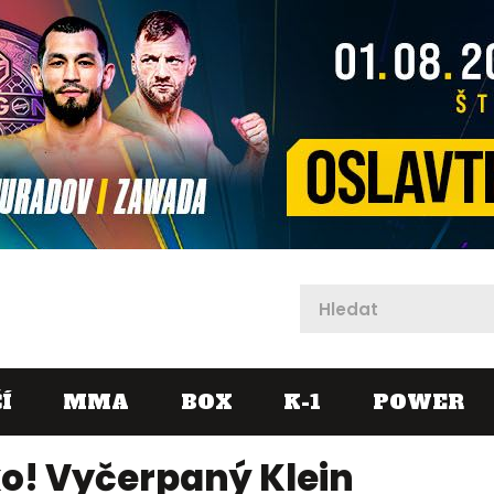
X
Í
MMA
BOX
K-1
POWER
o! Vyčerpaný Klein