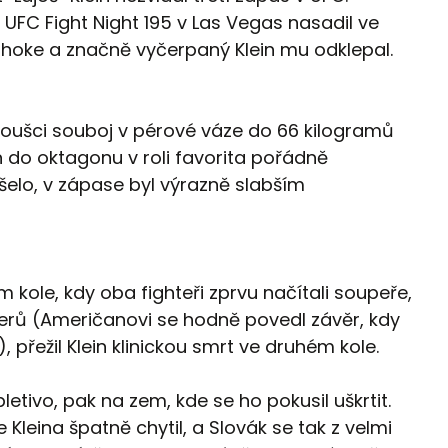
FC Fight Night 195 v Las Vegas nasadil ve
hoke a značně vyčerpaný Klein mu odklepal.
noušci souboj v pérové váze do 66 kilogramů
in do oktagonu v roli favorita pořádně
šelo, v zápase byl výrazně slabším
ole, kdy oba fighteři zprvu načítali soupeře,
derů (Američanovi se hodně povedl závěr, kdy
přežil Klein klinickou smrt ve druhém kole.
etivo, pak na zem, kde se ho pokusil uškrtit.
Kleina špatně chytil, a Slovák se tak z velmi