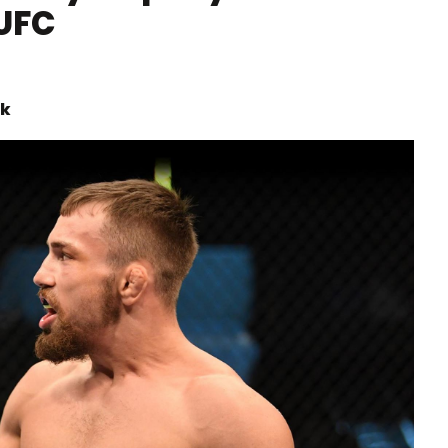
 UFC
ek