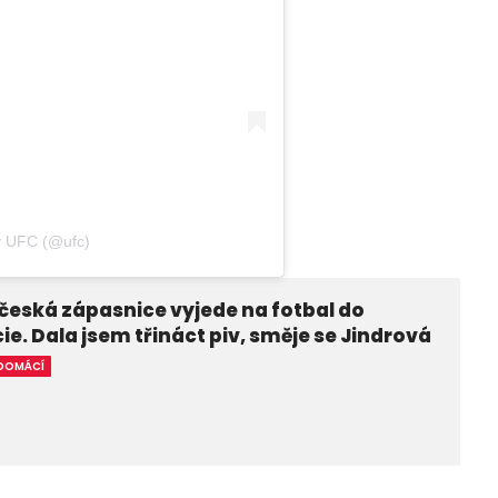
ý UFC (@ufc)
česká zápasnice vyjede na fotbal do
ie. Dala jsem třináct piv, směje se Jindrová
DOMÁCÍ