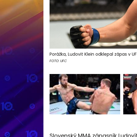
Porážka, Ludovit Klein odklepal zápas v UF
FOTO: UFC
Slovenský MMA zápasník Ludovít "