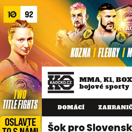
MMA, K1, BO
bojové sporty
DOMÁCÍ
ZAHRANIČ
Šok pro Slovensk