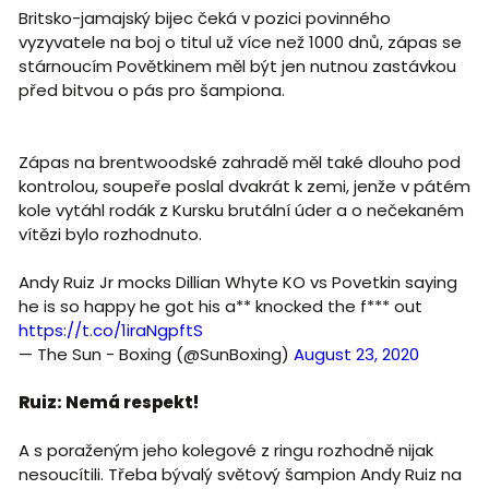
Britsko-jamajský bijec čeká v pozici povinného
vyzyvatele na boj o titul už více než 1000 dnů, zápas se
stárnoucím Povětkinem měl být jen nutnou zastávkou
před bitvou o pás pro šampiona.
Zápas na brentwoodské zahradě měl také dlouho pod
kontrolou, soupeře poslal dvakrát k zemi, jenže v pátém
kole vytáhl rodák z Kursku brutální úder a o nečekaném
vítězi bylo rozhodnuto.
Andy Ruiz Jr mocks Dillian Whyte KO vs Povetkin saying
he is so happy he got his a** knocked the f*** out
https://t.co/1iraNgpftS
— The Sun - Boxing (@SunBoxing)
August 23, 2020
Ruiz: Nemá respekt!
A s poraženým jeho kolegové z ringu rozhodně nijak
nesoucítili. Třeba bývalý světový šampion Andy Ruiz na