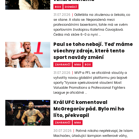
BOX
DOMÁCÍ
31.07.2026
Odletěla na zkušenou a čekala, co
se stane. A stalo se. Neporažená mezi
profesionálními boxerkami, tohle má ve svém
sportovním životopisu Kateřina Čavajdová.
Češka má skóre 6-0 a nyní ...
Paul se toho nebojí. Teď máme
všechny zdroje, které tento
sport navždy změní
ZAHRANIČÍ
MMA
BOX
31.07.2026
MVP a PFL se oficiálně sloučily a
vytvořily novou globální platformu pro bojové
sporty "Vysoce spekulované sloučení Most
Valuable Promotions a Professional Fighters
League je oficiálně ...
Král UFC komentoval
McGregorův pád. Bylo mi ho
líto, překvapil
ZAHRANIČÍ
MMA
30.07.2026
Patrně nikoho nepřekvapí, že Islam
Machačev, úřadující šampion welterové váhy,