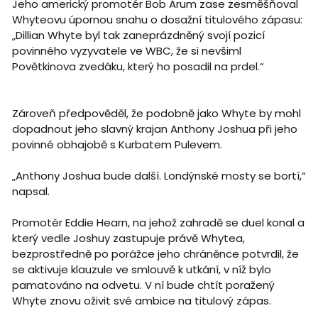
Jeho americký promotér Bob Arum zase zesměšňoval
Whyteovu úpornou snahu o dosažní titulového zápasu:
„Dillian Whyte byl tak zaneprázdněný svojí pozicí
povinného vyzyvatele ve WBC, že si nevšiml
Povětkinova zvedáku, který ho posadil na prdel.“
Zároveň předpověděl, že podobně jako Whyte by mohl
dopadnout jeho slavný krajan Anthony Joshua při jeho
povinné obhajobě s Kurbatem Pulevem.
„Anthony Joshua bude další. Londýnské mosty se bortí,“
napsal.
Promotér Eddie Hearn, na jehož zahradě se duel konal a
který vedle Joshuy zastupuje právě Whytea,
bezprostředně po porážce jeho chráněnce potvrdil, že
se aktivuje klauzule ve smlouvě k utkání, v níž bylo
pamatováno na odvetu. V ní bude chtít poražený
Whyte znovu oživit své ambice na titulový zápas.