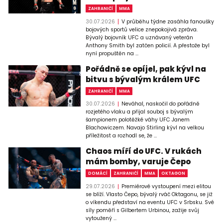
ZAHRANIČÍ
MMA
30.07.2026
V průběhu týdne zasáhla fanoušky
bojových sportů velice znepokojivá zpráva.
Bývalý bojovník UFC a uznávaný veterán
Anthony Smith byl zatčen policií. A přestože byl
nyní propuštěn na ...
Pořádně se opíjel, pak kývl na
bitvu s bývalým králem UFC
ZAHRANIČÍ
MMA
30.07.2026
Neváhal, naskočil do pořádně
rozjetého vlaku a přijal souboj s bývalým
šampionem polotěžké váhy UFC Janem
Blachowiczem. Navajo Stirling kývl na velkou
příležitost a rozhodl se, že ...
Chaos míří do UFC. V rukách
mám bomby, varuje Čepo
DOMÁCÍ
ZAHRANIČÍ
MMA
OKTAGON
29.07.2026
Premiérové vystoupení mezi elitou
se blíží. Vlasto Čepo, bývalý rváč Oktagonu, se již
o víkendu představí na eventu UFC v Srbsku. Své
síly poměří s Gilbertem Urbinou, zažije svůj
vytoužený ...