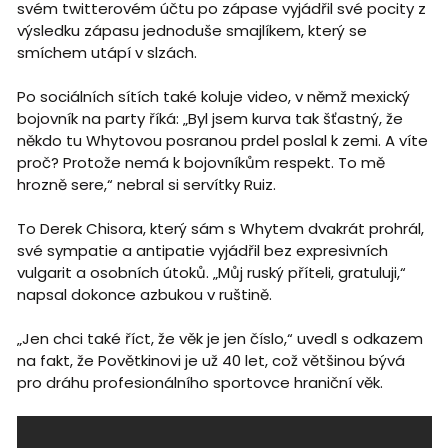
svém twitterovém účtu po zápase vyjádřil své pocity z
výsledku zápasu jednoduše smajlíkem, který se
smíchem utápí v slzách.
Po sociálních sítích také koluje video, v němž mexický
bojovník na party říká: „Byl jsem kurva tak šťastný, že
někdo tu Whytovou posranou prdel poslal k zemi. A víte
proč? Protože nemá k bojovníkům respekt. To mě
hrozně sere,“ nebral si servítky Ruiz.
To Derek Chisora, který sám s Whytem dvakrát prohrál,
své sympatie a antipatie vyjádřil bez expresivních
vulgarit a osobních útoků. „Můj ruský příteli, gratuluji,“
napsal dokonce azbukou v ruštině.
„Jen chci také říct, že věk je jen číslo,“ uvedl s odkazem
na fakt, že Povětkinovi je už 40 let, což většinou bývá
pro dráhu profesionálního sportovce hraniční věk.