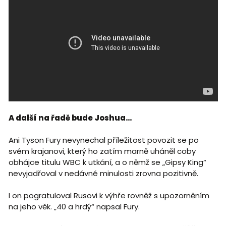
A další na řadě bude Joshua…
Ani Tyson Fury nevynechal příležitost povozit se po
svém krajanovi, který ho zatím marně uháněl coby
obhájce titulu WBC k utkání, a o němž se „Gipsy King“
nevyjadřoval v nedávné minulosti zrovna pozitivně.
I on pogratuloval Rusovi k výhře rovněž s upozorněním
na jeho věk. „40 a hrdý“ napsal Fury.