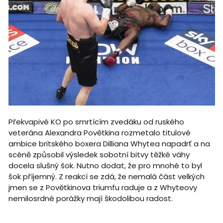
Překvapivé KO po smrtícím zvedáku od ruského
veterána Alexandra Povětkina rozmetalo titulové
ambice britského boxera Dilliana Whytea napadrť a na
scéně způsobil výsledek sobotní bitvy těžké váhy
docela slušný šok. Nutno dodat, že pro mnohé to byl
šok příjemný. Z reakcí se zdá, že nemalá část velkých
jmen se z Povětkinova triumfu raduje a z Whyteovy
nemilosrdné porážky mají škodolibou radost.