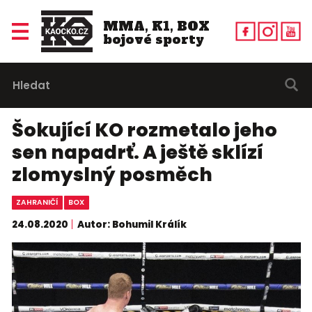
MMA, K1, BOX
bojové sporty
Šokující KO rozmetalo jeho
sen napadrť. A ještě sklízí
zlomyslný posměch
ZAHRANIČÍ
BOX
24.08.2020
Autor: Bohumil Králík