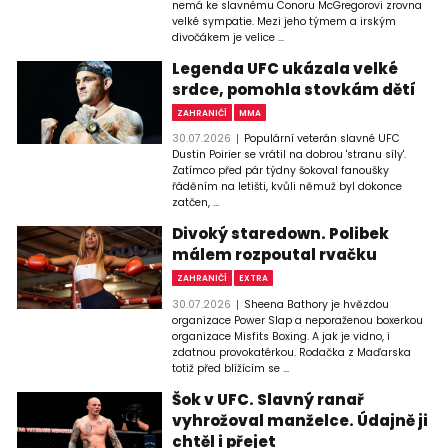
nemá ke slavnému Conoru McGregorovi zrovna
velké sympatie. Mezi jeho týmem a irským
divočákem je velice ...
Legenda UFC ukázala velké
srdce, pomohla stovkám dětí
ZAHRANIČÍ
MMA
30.07.2026
Populární veterán slavné UFC
Dustin Poirier se vrátil na dobrou 'stranu síly'.
Zatímco před pár týdny šokoval fanoušky
řáděním na letišti, kvůli němuž byl dokonce
zatčen, ...
Divoký staredown. Polibek
málem rozpoutal rvačku
ZAHRANIČÍ
EXTRA
30.07.2026
Sheena Bathory je hvězdou
organizace Power Slap a neporaženou boxerkou
organizace Misfits Boxing. A jak je vidno, i
zdatnou provokatérkou. Rodačka z Maďarska
totiž před blížícím se ...
Šok v UFC. Slavný ranař
vyhrožoval manželce. Údajně ji
chtěl i přejet