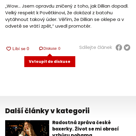
„Wow… Jsem opravdu zničený z toho, jak Dillian dopadl.
Velký respekt k Povětkinovi, že dokázal z batohu
vytáhnout takový úder. Věřím, že Dillian se oklepe a v
odvetě se vrátí zpět,“ uvedl promotér.
Sdílejte článek
Diskuse
0
Vstoupit do diskuse
Další články v kategorii
Radostná zpráva české
boxerky. Život se mi obrací
vzhůru nohama