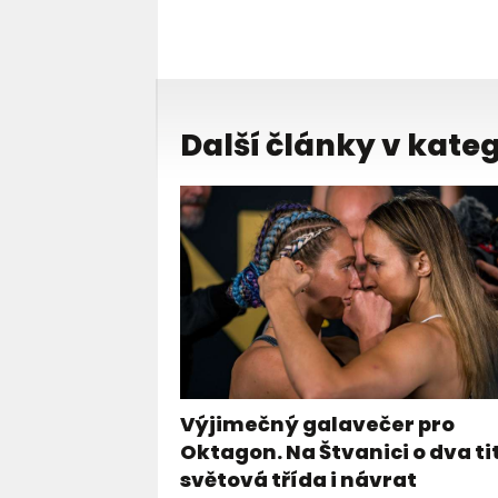
Další články v kateg
Výjimečný galavečer pro
Oktagon. Na Štvanici o dva ti
světová třída i návrat