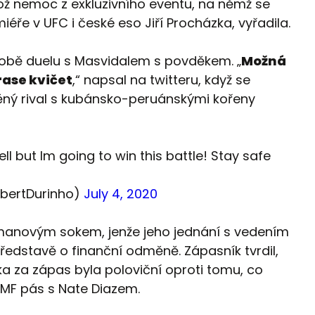
ž nemoc z exkluzivního eventu, na němž se
iéře v UFC i české eso Jiří Procházka, vyřadila.
obě duelu s Masvidalem s povděkem. „
Možná
rase kvičet
,“ napsal na twitteru, když se
ěný rival s kubánsko-peruánskými kořeny
ll but Im going to win this battle! Stay safe
lbertDurinho)
July 4, 2020
anovým sokem, jenže jeho jednání s vedením
představě o finanční odměně. Zápasník tvrdil,
a za zápas byla poloviční oproti tomu, co
BMF pás s Nate Diazem.