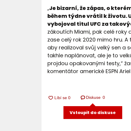
„
Je bizarní, že zápas, o kterém
během týdne vrátil k životu. 
vybojoval titul UFC za takov
zákoutích Miami, pak celé roky d
zase celý rok 2020 mimo hru. A 
aby realizoval svůj velký sen a
takhle naplánovat, ale je to vel
projdou opakovanými testy,“ ž
komentátor americké ESPN Ariel
Diskuse
0
Vstoupit do diskuse