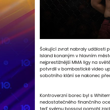
Šokující zvrat nabraly událost
Island konaným v hlavním měst
nejprestižnější MMA ligy na svět
potvrdil v bombastické video u
sobotního klání se nakonec před
Kontroverzní borec byl s Whitem
nedostatečného finančního ocen
teď svému bossovi pomohl zachr