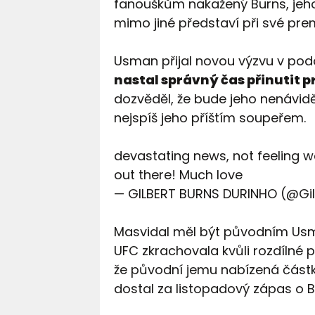
fanouškům nakažený Burns, jeho
mimo jiné představí při své prem
Usman přijal novou výzvu v pod
nastal správný čas přinutit p
dozvěděl, že bude jeho nenávid
nejspíš jeho příštím soupeřem.
devastating news, not feeling we
out there! Much love
— GILBERT BURNS DURINHO (@Gi
Masvidal měl být původním Usm
UFC zkrachovala kvůli rozdílné 
že původní jemu nabízená částk
dostal za listopadový zápas o 