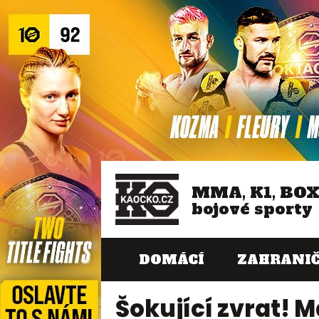
MMA, K1, BO
bojové sporty
DOMÁCÍ
ZAHRANIČ
Šokující zvrat! M