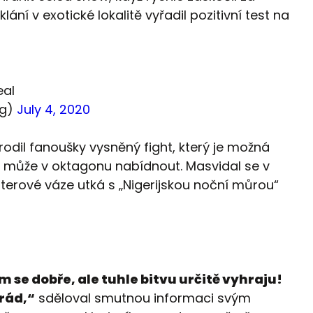
klání v exotické lokalitě vyřadil pozitivní test na
eal
kg)
July 4, 2020
odil fanoušky vysněný fight, který je možná
 může v oktagonu nabídnout. Masvidal se v
lterové váze utká s „Nigerijskou noční můrou“
 se dobře, ale tuhle bitvu určitě vyhraju!
rád,“
sděloval smutnou informaci svým