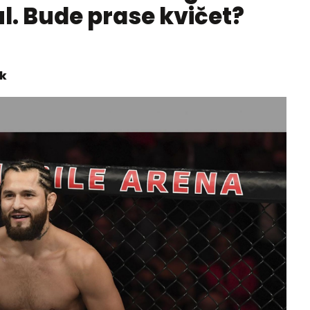
tul. Bude prase kvičet?
ík