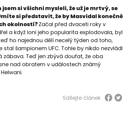
 jsem si všichni mysleli, že už je mrtvý, se
Umíte si představit, že by Masvidal konečně
ých okolností?
Začal před dvaceti roky v
řel a když loni jeho popularita explodovala, byl
teď ho najednou dělí necelý týden od toho,
 se stal šampionem UFC. Tohle by nikdo nezvládl
ká zábava. Teď jen zbývá doufat, že oba
asne nad obratem v událostech známý
 Helwani.
Sdílejte článek