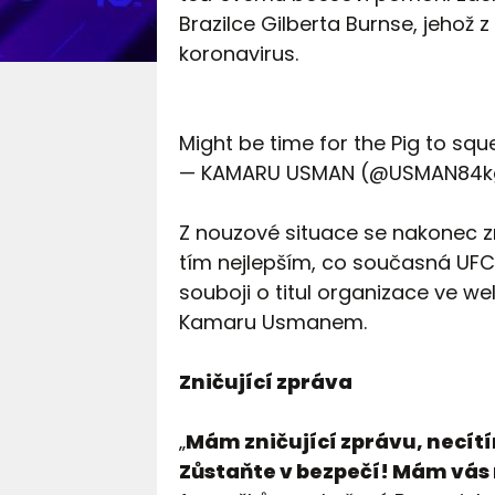
Brazilce Gilberta Burnse, jehož z 
koronavirus.
Might be time for the Pig to squ
— KAMARU USMAN (@USMAN84
Z nouzové situace se nakonec zr
tím nejlepším, co současná UFC
souboji o titul organizace ve we
Kamaru Usmanem.
Zničující zpráva
„
Mám zničující zprávu, necítím
Zůstaňte v bezpečí! Mám vás 