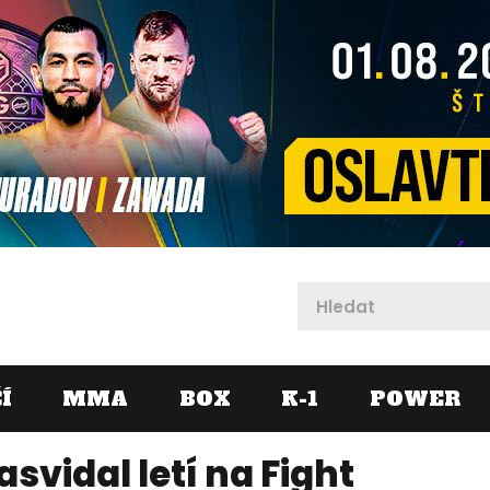
X
Í
MMA
BOX
K-1
POWER
asvidal letí na Fight