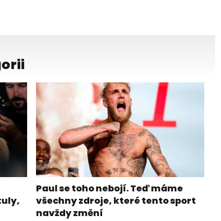
orii
Paul se toho nebojí. Teď máme
tuly,
všechny zdroje, které tento sport
navždy změní