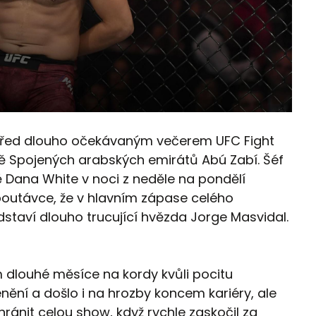
i před dlouho očekávaným večerem UFC Fight
ě Spojených arabských emirátů Abú Zabí. Šéf
ě Dana White v noci z neděle na pondělí
poutávce, že v hlavním zápase celého
staví dlouho trucující hvězda Jorge Masvidal.
 dlouhé měsíce na kordy kvůli pocitu
ění a došlo i na hrozby koncem kariéry, ale
ánit celou show, když rychle zaskočil za