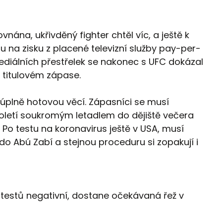
vnána, ukřivděný fighter chtěl víc, a ještě k
u na zisku z placené televizní služby pay-per-
mediálních přestřelek se nakonec s UFC dokázal
 titulovém zápase.
úplně hotovou věcí. Zápasníci se musí
oletí soukromým letadlem do dějiště večera
 Po testu na koronavirus ještě v USA, musí
 do Abú Zabí a stejnou proceduru si zopakují i
testů negativní, dostane očekávaná řež v