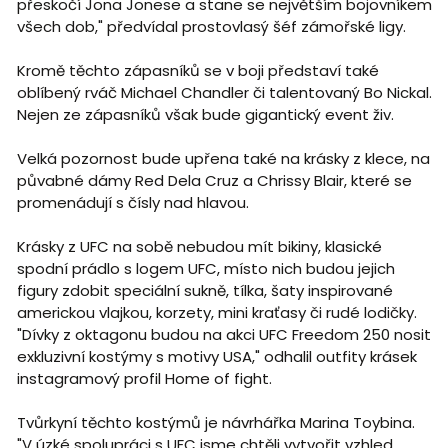
přeskočí Jona Jonese a stane se největším bojovníkem
všech dob," předvídal prostovlasý šéf zámořské ligy.
Kromě těchto zápasníků se v boji představí také
oblíbený rváč Michael Chandler či talentovaný Bo Nickal.
Nejen ze zápasníků však bude gigantický event živ.
Velká pozornost bude upřena také na krásky z klece, na
půvabné dámy Red Dela Cruz a Chrissy Blair, které se
promenádují s čísly nad hlavou.
Krásky z UFC na sobě nebudou mít bikiny, klasické
spodní prádlo s logem UFC, místo nich budou jejich
figury zdobit speciální sukně, tílka, šaty inspirované
americkou vlajkou, korzety, mini kraťasy či rudé lodičky.
"Dívky z oktagonu budou na akci UFC Freedom 250 nosit
exkluzivní kostýmy s motivy USA," odhalil outfity krásek
instagramový profil Home of fight.
Tvůrkyní těchto kostýmů je návrhářka Marina Toybina.
"V úzké spolupráci s UFC jsme chtěli vytvořit vzhled,