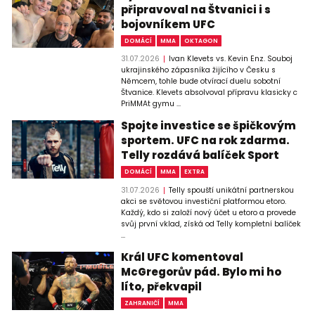
připravoval na Štvanici i s
bojovníkem UFC
DOMÁCÍ
MMA
OKTAGON
31.07.2026
Ivan Klevets vs. Kevin Enz. Souboj
ukrajinského zápasníka žijícího v Česku s
Němcem, tohle bude otvírací duelu sobotní
Štvanice. Klevets absolvoval přípravu klasicky c
PriMMAt gymu ...
Spojte investice se špičkovým
sportem. UFC na rok zdarma.
Telly rozdává balíček Sport
DOMÁCÍ
MMA
EXTRA
31.07.2026
Telly spouští unikátní partnerskou
akci se světovou investiční platformou etoro.
Každý, kdo si založí nový účet u etoro a provede
svůj první vklad, získá od Telly kompletní balíček
...
Král UFC komentoval
McGregorův pád. Bylo mi ho
líto, překvapil
ZAHRANIČÍ
MMA