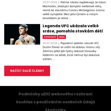
30.07.2026
Patrně nikoho nepřekvapí, že Islam
Machačev, úřadující šampion welterové váhy,
nemá ke slavnému Conoru McGregorovi zrovna
velké sympatie. Mezi jeho týmem a irským
divočákem je velice ...
Legenda UFC ukázala velké
srdce, pomohla stovkám dětí
ZAHRANIČÍ
MMA
30.07.2026
Populární veterán slavné UFC
Dustin Poirier se vrátil na dobrou 'stranu síly'.
Zatímco před pár týdny šokoval fanoušky
řáděním na letišti, kvůli němuž byl dokonce
zatčen, ...
NAČÍST DALŠÍ ČLÁNKY
Podmínky užití webového rozhraní
Souhlas s používáním osobních údajů
Statistiky