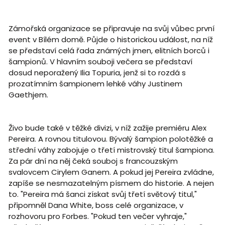
Zámořská organizace se připravuje na svůj vůbec první
event v Bílém domě. Půjde o historickou událost, na níž
se představí celá řada známých jmen, elitních borců i
šampionů. V hlavním souboji večera se představí
dosud neporažený Ilia Topuria, jenž si to rozdá s
prozatímním šampionem lehké váhy Justinem
Gaethjem.
Živo bude také v těžké divizi, v níž zažije premiéru Alex
Pereira. A rovnou titulovou. Bývalý šampion polotěžké a
střední váhy zabojuje o třetí mistrovský titul šampiona.
Za pár dní na něj čeká souboj s francouzským
svalovcem Cirylem Ganem. A pokud jej Pereira zvládne,
zapíše se nesmazatelným písmem do historie. A nejen
to. "Pereira má šanci získat svůj třetí světový titul,"
připomněl Dana White, boss celé organizace, v
rozhovoru pro Forbes. "Pokud ten večer vyhraje,"