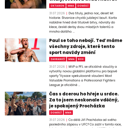
OKTAGON
MMA
DOMÁCÍ
31.07.2026
Dva tituly, jedna noc, deset let
historie. Štvanice chystá jubilejní bouři. Karta
nabídne hned dvě titulové bitvy, návraty do
klece, české derby dvou mladých talentů a
mnoho dalšího. ...
Paul se toho nebojí. Teď máme
všechny zdroje, které tento
sport navždy změní
ZAHRANIČÍ
MMA
BOX
31.07.2026
MVP a PFL se oficiálně sloučily a
vytvořily novou globální platformu pro bojové
sporty "Vysoce spekulované sloučení Most
Valuable Promotions a Professional Fighters
League je oficiálně ...
Čas s dcerou ho hřeje u srdce.
Za to jsem neskonale vděčný,
je spokojený Procházka
DOMÁCÍ
MMA
31.07.2026
Co dělá Jiří Procházka od svého
posledního zápasu v UFC? Co zažil v tomto roce,