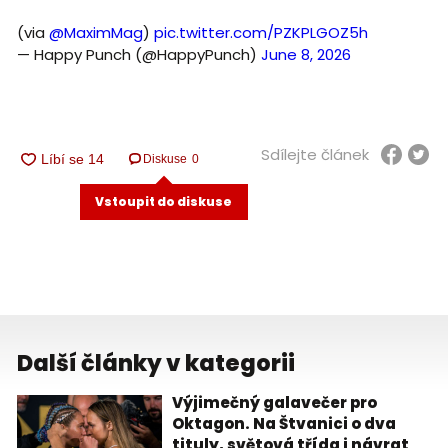
(via
@MaximMag
)
pic.twitter.com/PZKPLGOZ5h
— Happy Punch (@HappyPunch)
June 8, 2026
Sdílejte článek
Diskuse
0
Vstoupit do diskuse
Další články v kategorii
Výjimečný galavečer pro
Oktagon. Na Štvanici o dva
tituly, světová třída i návrat