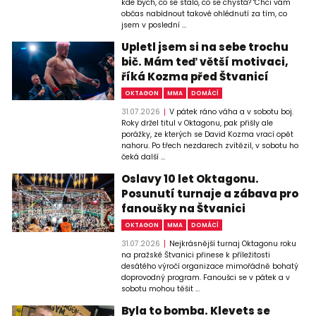
kde bych, co se stalo, co se chystá? "Chci vám
občas nabídnout takové ohlédnutí za tím, co
jsem v poslední ...
Upletl jsem si na sebe trochu
bič. Mám teď větší motivaci,
říká Kozma před Štvanicí
OKTAGON
MMA
DOMÁCÍ
31.07.2026
V pátek ráno váha a v sobotu boj.
Roky držel titul v Oktagonu, pak přišly ale
porážky, ze kterých se David Kozma vrací opět
nahoru. Po třech nezdarech zvítězil, v sobotu ho
čeká další ...
Oslavy 10 let Oktagonu.
Posunutí turnaje a zábava pro
fanoušky na Štvanici
OKTAGON
MMA
DOMÁCÍ
31.07.2026
Nejkrásnější turnaj Oktagonu roku
na pražské Štvanici přinese k příležitosti
desátého výročí organizace mimořádně bohatý
doprovodný program. Fanoušci se v pátek a v
sobotu mohou těšit ...
Byla to bomba. Klevets se