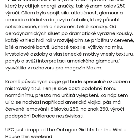
který by ctil jak energii značky, tak význam oslav 250.
výročí. Cílem bylo spojit sílu, atletičnost, glamour a
americké dědictví do jazyka šatníku, který působí
sofistikovaně, silně a nezaměnitelně ikonicky. Od
aerodynamických siluet po dramatické výrazné kousky,
každý vzhled hrál roli v rozvíjejícím se příběhu v červené,
bílé a modré barvě. Bohaté textilie, výšivky na míru,
krystalové ozdoby a vlastenecké motivy vnesly texturu,
pohyb a svěží interpretaci amerického glamouru,"
vysvětlila v rozhovoru pro magazín Maxim.
Kromě půvabných cage girl bude speciálně ozdoben i
mistrovský titul. Ten je sice dosti podobný tomu
normálnímu, přesto má určitá vylepšení. Za nápisem
UFC se nachází například americká vlajka, pás má
červené lemování i číslovku 250, na znak 250. výročí
podepsání Deklarace nezávislosti.
UFC just dropped the Octagon Girl fits for the White
House this weekend