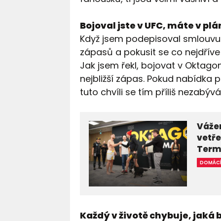
Bojoval jste v UFC, máte v plá
Když jsem podepisoval smlouvu 
zápasů a pokusit se co nejdříve
Jak jsem řekl, bojovat v Oktag
nejbližší zápas. Pokud nabídka p
tuto chvíli se tím příliš nezabýv
Vážen
vetře
Term
DOMÁC
Každý v životě chybuje, jaká 