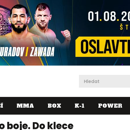
X
Í
MMA
BOX
K-1
POWER
o boje. Do klece