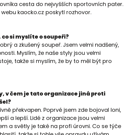
jovníka cesta do nejvyšších sportovních pater.
 webu kaocko.cz poskytl rozhovor.
co si myslíte o soupeři?
i dobrý a zkušený soupeř. Jsem velmi nadšený,
nosti. Myslím, že naše styly jsou velmi
oje, takže si myslím, že by to měl být pro
 v čem je tato organizace jiná proti
šel?
vně překvapen. Poprvé jsem zde bojoval loni,
pší a lepší. Lidé z organizace jsou velmi
m a světly je také na profi úrovni. Co se týče
 hlasití, takže si tohle vše opravdu užívám.