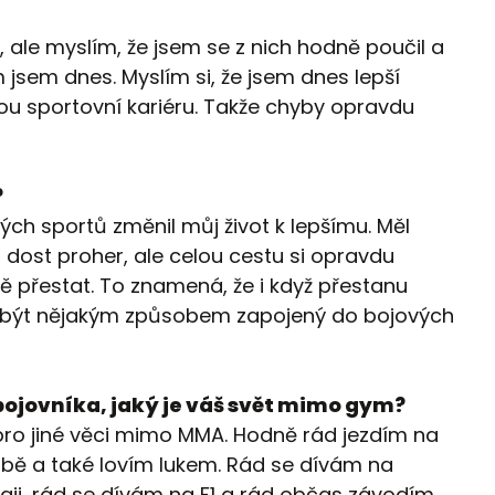
 ale myslím, že jsem se z nich hodně poučil a
 jsem dnes. Myslím si, že jsem dnes lepší
vou sportovní kariéru. Takže chyby opravdu
?
ých sportů změnil můj život k lepšímu. Měl
dost proher, ale celou cestu si opravdu
 přestat. To znamená, že i když přestanu
a být nějakým způsobem zapojený do bojových
bojovníka, jaký je váš svět mimo gym?
ro jiné věci mimo MMA. Hodně rád jezdím na
lbě a také lovím lukem. Rád se dívám na
hraji, rád se dívám na F1 a rád občas závodím