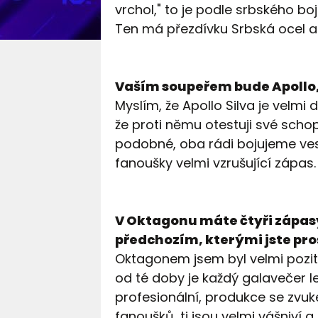
vrchol," to je podle srbského bo
Ten má přezdívku Srbská ocel a
Vaším soupeřem bude Apollo, 
Myslím, že Apollo Silva je velm
že proti němu otestuji své schop
podobné, oba rádi bojujeme vest
fanoušky velmi vzrušující zápas.
V Oktagonu máte čtyři zápasy,
předchozím, kterými jste pro
Oktagonem jsem byl velmi poziti
od té doby je každý galavečer le
profesionální, produkce se zvuke
fanoušků, ti jsou velmi vášniví a