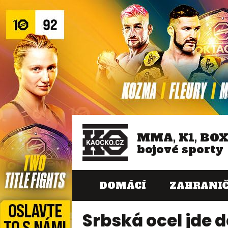
MMA, K1, BO
bojové sporty
DOMÁCÍ
ZAHRANIČ
Srbská ocel jde d