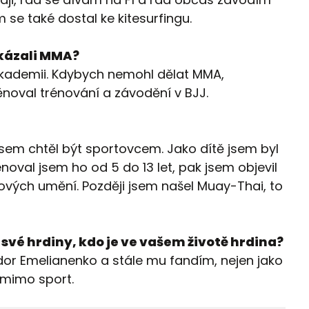
 se také dostal ke kitesurfingu.
akázali MMA?
akademii. Kdybych nemohl dělat MMA,
oval trénování a závodění v BJJ.
jsem chtěl být sportovcem. Jako dítě jsem byl
oval jsem ho od 5 do 13 let, pak jsem objevil
ových umění. Později jsem našel Muay-Thai, to
své hrdiny, kdo je ve vašem životě hrdina?
dor Emelianenko a stále mu fandím, nejen jako
 mimo sport.