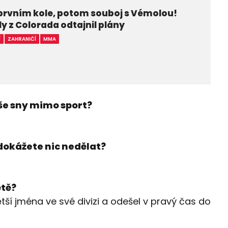
prvním kole, potom souboj s Vémolou!
ly z Colorada odtajnil plány
Í
ZAHRANIČÍ
MMA
aše sny mimo sport?
okážete nic nedělat?
ětě?
tší jména ve své divizi a odešel v pravý čas do