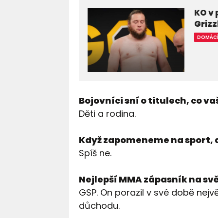
KO v 
Grizz
DOMÁC
Bojovníci sní o titulech, co v
Děti a rodina.
Když zapomeneme na sport, d
Spíš ne.
Nejlepší MMA zápasník na sv
GSP. On porazil v své době nejvě
důchodu.