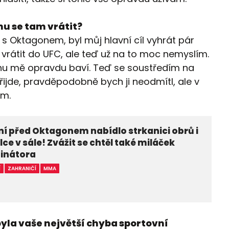
nu se tam vrátit?
s Oktagonem, byl můj hlavní cíl vyhrát pár
 vrátit do UFC, ale teď už na to moc nemyslím.
onu mě opravdu baví. Teď se soustředím na
řijde, pravděpodobně bych ji neodmítl, ale v
ám.
í před Oktagonem nabídlo strkanici obrů i
lce v sále! Zvážit se chtěl také miláček
inátora
Í
ZAHRANIČÍ
MMA
byla vaše největší chyba sportovní