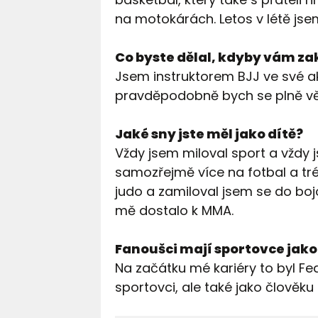
na motokárách. Letos v létě jsem
Co byste dělal, kdyby vám z
Jsem instruktorem BJJ ve své 
pravděpodobně bych se plně věn
Jaké sny jste měl jako dítě?
Vždy jsem miloval sport a vždy 
samozřejmě více na fotbal a trén
judo a zamiloval jsem se do boj
mě dostalo k MMA.
Fanoušci mají sportovce jako 
Na začátku mé kariéry to byl Fe
sportovci, ale také jako člověku