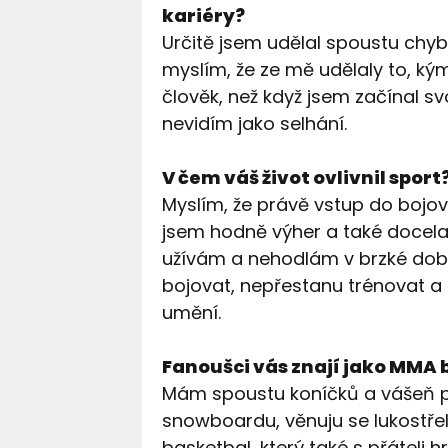
kariéry?
Určitě jsem udělal spoustu chyb,
myslím, že ze mě udělaly to, kým
člověk, než když jsem začínal s
nevidím jako selhání.
V čem váš život ovlivnil sport
Myslím, že právě vstup do bojov
jsem hodně výher a také docela 
užívám a nehodlám v brzké době
bojovat, nepřestanu trénovat 
umění.
Fanoušci vás znají jako MMA 
Mám spoustu koníčků a vášeň p
snowboardu, věnuju se lukostře
basketbal, který také s přáteli 