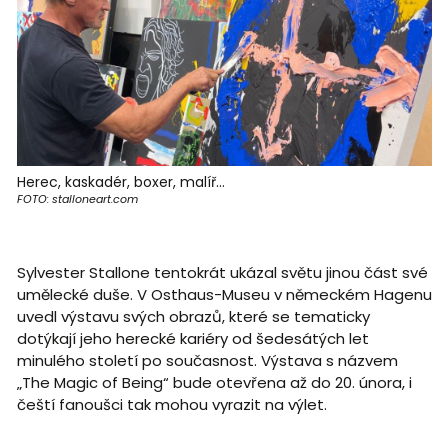
Herec, kaskadér, boxer, malíř...
FOTO: stalloneart.com
Sylvester Stallone tentokrát ukázal světu jinou část své
umělecké duše. V Osthaus-Museu v německém Hagenu
uvedl výstavu svých obrazů, které se tematicky
dotýkají jeho herecké kariéry od šedesátých let
minulého století po současnost. Výstava s názvem
„The Magic of Being“ bude otevřena až do 20. února, i
čeští fanoušci tak mohou vyrazit na výlet.