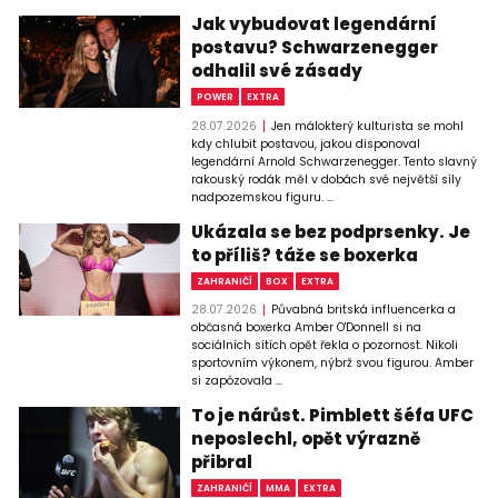
Jak vybudovat legendární
postavu? Schwarzenegger
odhalil své zásady
POWER
EXTRA
28.07.2026
Jen málokterý kulturista se mohl
kdy chlubit postavou, jakou disponoval
legendární Arnold Schwarzenegger. Tento slavný
rakouský rodák měl v dobách své největší síly
nadpozemskou figuru. ...
Ukázala se bez podprsenky. Je
to příliš? táže se boxerka
ZAHRANIČÍ
BOX
EXTRA
28.07.2026
Půvabná britská influencerka a
občasná boxerka Amber O'Donnell si na
sociálních sítích opět řekla o pozornost. Nikoli
sportovním výkonem, nýbrž svou figurou. Amber
si zapózovala ...
To je nárůst. Pimblett šéfa UFC
neposlechl, opět výrazně
přibral
ZAHRANIČÍ
MMA
EXTRA