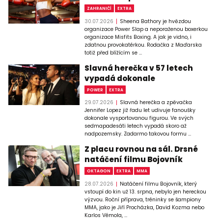
ZAHRANIČÍ
EXTRA
30.07.2026
Sheena Bathory je hvězdou
organizace Power Slap a neporaženou boxerkou
organizace Misfits Boxing. A jak je vidno, i
zdatnou provokatérkou. Rodačka z Maďarska
totiž před blížícím se ...
Slavná herečka v 57 letech
vypadá dokonale
POWER
EXTRA
29.07.2026
Slavná herečka a zpěvačka
Jennifer Lopez již řadu let udivuje fanoušky
dokonale vysportovanou figurou. Ve svých
sedmapadesáti letech vypadá skoro až
nadpozemsky. Zadarmo takovou formu ...
Z placu rovnou na sál. Drsné
natáčení filmu Bojovník
OKTAGON
EXTRA
MMA
28.07.2026
Natáčení filmu Bojovník, který
vstoupí do kin už 13. srpna, nebylo jen hereckou
výzvou. Roční příprava, tréninky se šampiony
MMA, jako je Jiří Procházka, David Kozma nebo
Karlos Vémola, ...