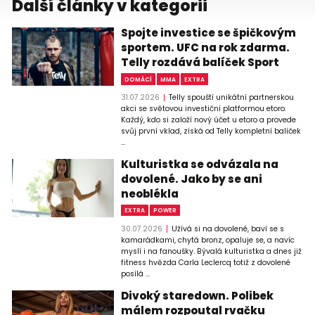
Další články v kategorii
Spojte investice se špičkovým
sportem. UFC na rok zdarma.
Telly rozdává balíček Sport
DOMÁCÍ
MMA
EXTRA
31.07.2026
Telly spouští unikátní partnerskou
akci se světovou investiční platformou etoro.
Každý, kdo si založí nový účet u etoro a provede
svůj první vklad, získá od Telly kompletní balíček
...
Kulturistka se odvázala na
dovolené. Jako by se ani
neoblékla
EXTRA
POWER
30.07.2026
Užívá si na dovolené, baví se s
kamarádkami, chytá bronz, opaluje se, a navíc
myslí i na fanoušky. Bývalá kulturistka a dnes již
fitness hvězda Carla Leclercq totiž z dovolené
posílá ...
Divoký staredown. Polibek
málem rozpoutal rvačku