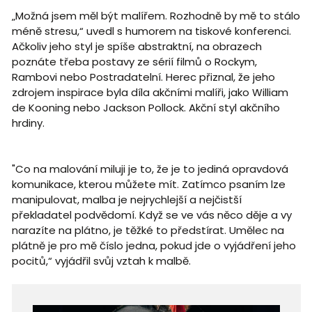
„Možná jsem měl být malířem. Rozhodně by mě to stálo
méně stresu,“ uvedl s humorem na tiskové konferenci.
Ačkoliv jeho styl je spíše abstraktní, na obrazech
poznáte třeba postavy ze sérií filmů o Rockym,
Rambovi nebo Postradatelní. Herec přiznal, že jeho
zdrojem inspirace byla díla akčními malíři, jako William
de Kooning nebo Jackson Pollock. Akční styl akčního
hrdiny.
"Co na malování miluji je to, že je to jediná opravdová
komunikace, kterou můžete mít. Zatímco psaním lze
manipulovat, malba je nejrychlejší a nejčistší
překladatel podvědomí. Když se ve vás něco děje a vy
narazíte na plátno, je těžké to předstírat. Umělec na
plátně je pro mě číslo jedna, pokud jde o vyjádření jeho
pocitů,“ vyjádřil svůj vztah k malbě.