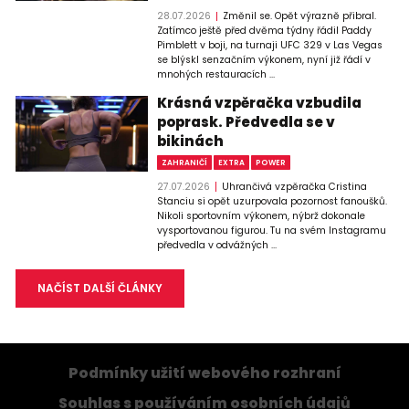
28.07.2026
Změnil se. Opět výrazně přibral.
Zatímco ještě před dvěma týdny řádil Paddy
Pimblett v boji, na turnaji UFC 329 v Las Vegas
se blýskl senzačním výkonem, nyní již řádí v
mnohých restauracích ...
Krásná vzpěračka vzbudila
poprask. Předvedla se v
bikinách
ZAHRANIČÍ
EXTRA
POWER
27.07.2026
Uhrančivá vzpěračka Cristina
Stanciu si opět uzurpovala pozornost fanoušků.
Nikoli sportovním výkonem, nýbrž dokonale
vysportovanou figurou. Tu na svém Instagramu
předvedla v odvážných ...
NAČÍST DALŠÍ ČLÁNKY
Podmínky užití webového rozhraní
Souhlas s používáním osobních údajů