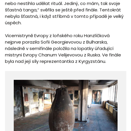
nebo nestihla udělat rituál. Jediný, co mám, tak svoje
šťastná tanga,“ svěřila se ještě před finále. Tentokrát
nebyla šťastná, i když stříbrná v tomto případě je velký
úspěch.
Vicemistryně Evropy z loňského roku Hanzlíčková
nejprve porazila Sofii Georgievovou z Bulharska,
následně v semifinále položila na lopatky úřadující
mistryni Evropy Chanum Velijevovou z Ruska. Ve finále
byla nad její síly reprezentantka z Kyrgyzstánu.