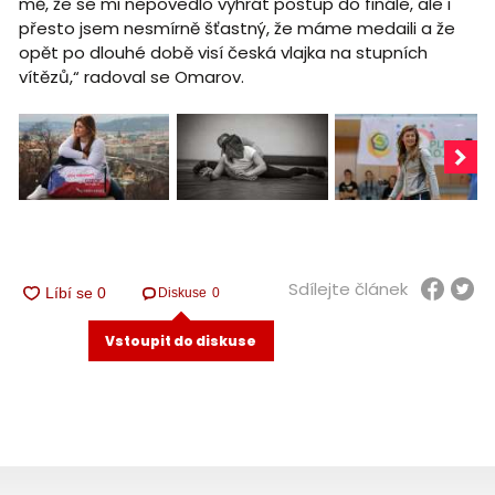
mě, že se mi nepovedlo vyhrát postup do finále, ale i
přesto jsem nesmírně šťastný, že máme medaili a že
opět po dlouhé době visí česká vlajka na stupních
vítězů,“ radoval se Omarov.
Sdílejte článek
Diskuse
0
Vstoupit do diskuse