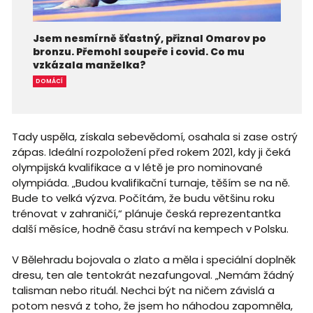
Jsem nesmírně šťastný, přiznal Omarov po
bronzu. Přemohl soupeře i covid. Co mu
vzkázala manželka?
DOMÁCÍ
Tady uspěla, získala sebevědomí, osahala si zase ostrý
zápas. Ideální rozpoložení před rokem 2021, kdy ji čeká
olympijská kvalifikace a v létě je pro nominované
olympiáda. „Budou kvalifikační turnaje, těším se na ně.
Bude to velká výzva. Počítám, že budu většinu roku
trénovat v zahraničí,“ plánuje česká reprezentantka
další měsíce, hodně času stráví na kempech v Polsku.
V Bělehradu bojovala o zlato a měla i speciální doplněk
dresu, ten ale tentokrát nezafungoval. „Nemám žádný
talisman nebo rituál. Nechci být na ničem závislá a
potom nesvá z toho, že jsem ho náhodou zapomněla,