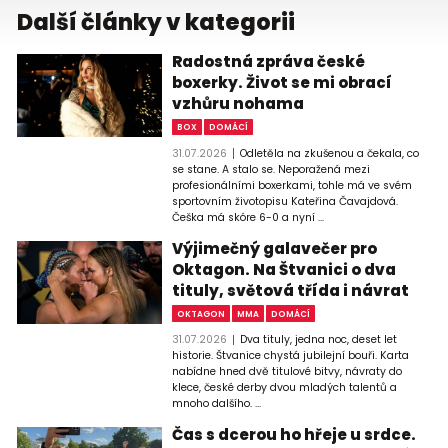
Další články v kategorii
Radostná zpráva české
boxerky. Život se mi obrací
vzhůru nohama
BOX
DOMÁCÍ
31.07.2026
Odletěla na zkušenou a čekala, co
se stane. A stalo se. Neporažená mezi
profesionálními boxerkami, tohle má ve svém
sportovním životopisu Kateřina Čavajdová.
Češka má skóre 6-0 a nyní ...
Výjimečný galavečer pro
Oktagon. Na Štvanici o dva
tituly, světová třída i návrat
OKTAGON
MMA
DOMÁCÍ
31.07.2026
Dva tituly, jedna noc, deset let
historie. Štvanice chystá jubilejní bouři. Karta
nabídne hned dvě titulové bitvy, návraty do
klece, české derby dvou mladých talentů a
mnoho dalšího. ...
Čas s dcerou ho hřeje u srdce.