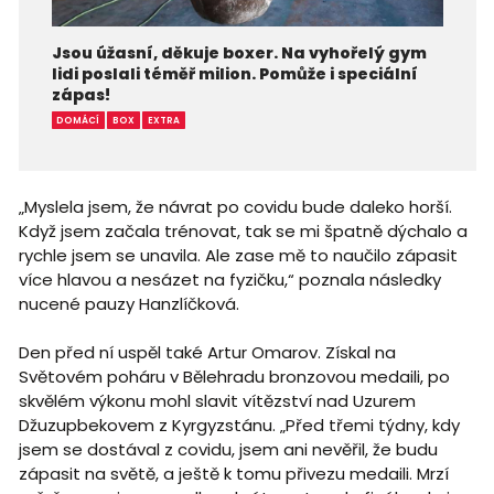
Jsou úžasní, děkuje boxer. Na vyhořelý gym
lidi poslali téměř milion. Pomůže i speciální
zápas!
DOMÁCÍ
BOX
EXTRA
„Myslela jsem, že návrat po covidu bude daleko horší.
Když jsem začala trénovat, tak se mi špatně dýchalo a
rychle jsem se unavila. Ale zase mě to naučilo zápasit
více hlavou a nesázet na fyzičku,“ poznala následky
nucené pauzy Hanzlíčková.
Den před ní uspěl také Artur Omarov. Získal na
Světovém poháru v Bělehradu bronzovou medaili, po
skvělém výkonu mohl slavit vítězství nad Uzurem
Džuzupbekovem z Kyrgyzstánu. „Před třemi týdny, kdy
jsem se dostával z covidu, jsem ani nevěřil, že budu
zápasit na světě, a ještě k tomu přivezu medaili. Mrzí