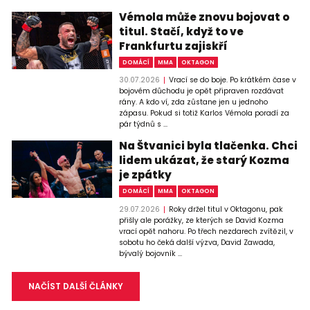
Vémola může znovu bojovat o
titul. Stačí, když to ve
Frankfurtu zajiskří
DOMÁCÍ
MMA
OKTAGON
30.07.2026
Vrací se do boje. Po krátkém čase v
bojovém důchodu je opět připraven rozdávat
rány. A kdo ví, zda zůstane jen u jednoho
zápasu. Pokud si totiž Karlos Vémola poradí za
pár týdnů s ...
Na Štvanici byla tlačenka. Chci
lidem ukázat, že starý Kozma
je zpátky
DOMÁCÍ
MMA
OKTAGON
29.07.2026
Roky držel titul v Oktagonu, pak
přišly ale porážky, ze kterých se David Kozma
vrací opět nahoru. Po třech nezdarech zvítězil, v
sobotu ho čeká další výzva, David Zawada,
bývalý bojovník ...
NAČÍST DALŠÍ ČLÁNKY