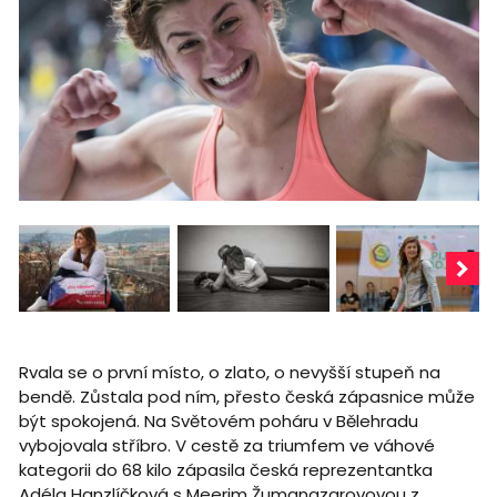
Rvala se o první místo, o zlato, o nevyšší stupeň na
bendě. Zůstala pod ním, přesto česká zápasnice může
být spokojená. Na Světovém poháru v Bělehradu
vybojovala stříbro. V cestě za triumfem ve váhové
kategorii do 68 kilo zápasila česká reprezentantka
Adéla Hanzlíčková s Meerim Žumanazarovovou z