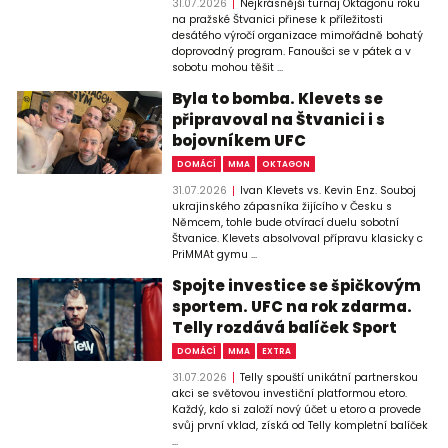
31.07.2026
Nejkrásnější turnaj Oktagonu roku
na pražské Štvanici přinese k příležitosti
desátého výročí organizace mimořádně bohatý
doprovodný program. Fanoušci se v pátek a v
sobotu mohou těšit ...
Byla to bomba. Klevets se
připravoval na Štvanici i s
bojovníkem UFC
DOMÁCÍ
MMA
OKTAGON
31.07.2026
Ivan Klevets vs. Kevin Enz. Souboj
ukrajinského zápasníka žijícího v Česku s
Němcem, tohle bude otvírací duelu sobotní
Štvanice. Klevets absolvoval přípravu klasicky c
PriMMAt gymu ...
Spojte investice se špičkovým
sportem. UFC na rok zdarma.
Telly rozdává balíček Sport
DOMÁCÍ
MMA
EXTRA
31.07.2026
Telly spouští unikátní partnerskou
akci se světovou investiční platformou etoro.
Každý, kdo si založí nový účet u etoro a provede
svůj první vklad, získá od Telly kompletní balíček
...