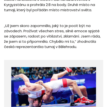
Kyrgyzstánu a prohrála 2:8 na body. Druhé místo na
turnaji, který byl pořádán místo mistrovství světa.
„Už jsem skoro zapomněla, jaký to je pocit být na
závodech. Prožívat všechen stres, silné emoce spjaté
se zápasem, radost po vítězství, zklamání. Jsem ráda,
že jsem si to připomněla. Chybělo mi to,“ zhodnotila
česká reprezentantka turnaj v Bělehradu.