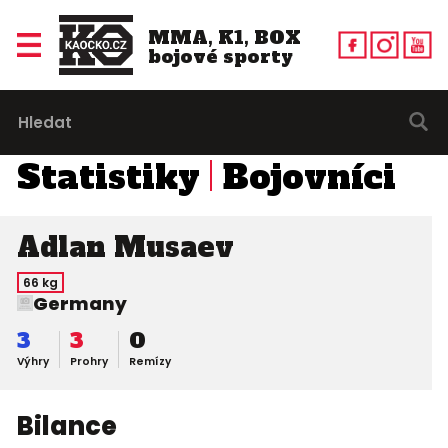
MMA, K1, BOX
bojové sporty
Statistiky
Bojovníci
Adlan Musaev
66 kg
Germany
3
3
0
Výhry
Prohry
Remízy
Bilance