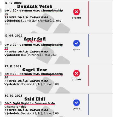
15. 10. 2022
Dominik Vetek
GMC 30 - German MMA Championship
30
PROFESIONÁLNÍ ZÁPAS MMA
prohra
Výsledek:
Submission (Armbar), 2. kolo
0:00
17. 09. 2022
Amir Safi
Afghane
GMC 29 - German MMA Championship
29
výhra
PROFESIONÁLNÍ ZÁPAS MMA
Výsledek:
TKO (Punches), 1. kolo 2:50
27. 11. 2021
Cagri Ucar
GMC 26 - German MMA Championship
26
prohra
PROFESIONÁLNÍ ZÁPAS MMA
Výsledek:
Decision (Split), 3. kolo 5:00
30. 10. 2021
Said Eidi
GMC Fight Night 11 - German MMA
Championship
výhra
PROFESIONÁLNÍ ZÁPAS MMA
Výsledek:
Decision (Split), 3. kolo 5:00