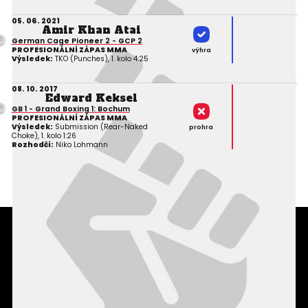
05. 06. 2021
Amir Khan Atai
German Cage Pioneer 2 - GCP 2
PROFESIONÁLNÍ ZÁPAS MMA
výhra
Výsledek:
TKO (Punches), 1. kolo 4:25
08. 10. 2017
Edward Keksel
GB 1 - Grand Boxing 1: Bochum
PROFESIONÁLNÍ ZÁPAS MMA
Výsledek:
Submission (Rear-Naked
prohra
Choke), 1. kolo 1:26
Rozhodčí:
Niko Lohmann
Podmínky užití webového rozhraní
Souhlas s používáním osobních údajů
Statistiky
Kontakty