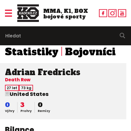
MMA, K1, BOX
bojové sporty
Statistiky
Bojovníci
Adrian Fredricks
Death Row
27 let
73 kg
United States
0
3
0
Výhry
Prohry
Remízy
Bilance