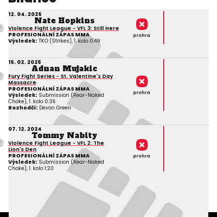
12. 04. 2025
Nate Hopkins
Violence Fight League - VFL 3: Still Here
PROFESIONÁLNÍ ZÁPAS MMA
prohra
Výsledek:
TKO (Strikes), 1. kolo 0:49
15. 02. 2025
Adnan Mujakic
Fury Fight Series - St. Valentine's Day
Massacre
PROFESIONÁLNÍ ZÁPAS MMA
prohra
Výsledek:
Submission (Rear-Naked
Choke), 1. kolo 0:36
Rozhodčí:
Devon Green
07. 12. 2024
Tommy Nabity
Violence Fight League - VFL 2: The
Lion's Den
PROFESIONÁLNÍ ZÁPAS MMA
prohra
Výsledek:
Submission (Rear-Naked
Choke), 1. kolo 1:20