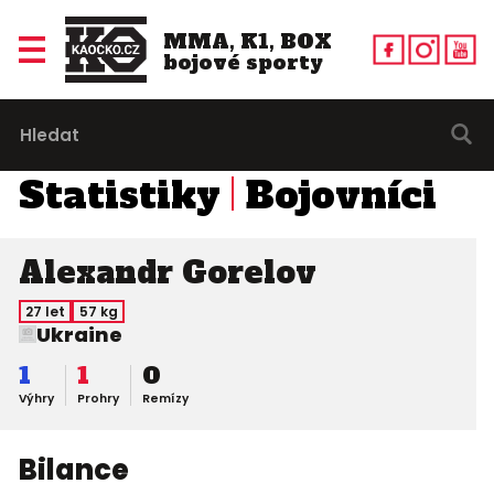
MMA, K1, BOX
bojové sporty
Statistiky
Bojovníci
Alexandr Gorelov
27 let
57 kg
Ukraine
1
1
0
Výhry
Prohry
Remízy
Bilance